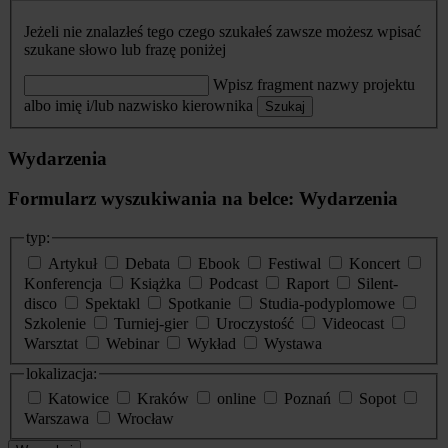
Jeżeli nie znalazłeś tego czego szukałeś zawsze możesz wpisać
szukane słowo lub frazę poniżej
Wpisz fragment nazwy projektu
albo imię i/lub nazwisko kierownika
Szukaj
Wydarzenia
Formularz wyszukiwania na belce: Wydarzenia
typ:
Artykuł
Debata
Ebook
Festiwal
Koncert
Konferencja
Książka
Podcast
Raport
Silent-
disco
Spektakl
Spotkanie
Studia-podyplomowe
Szkolenie
Turniej-gier
Uroczystość
Videocast
Warsztat
Webinar
Wykład
Wystawa
lokalizacja:
Katowice
Kraków
online
Poznań
Sopot
Warszawa
Wrocław