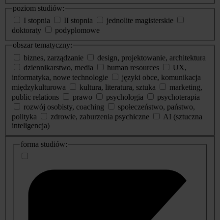
poziom studiów:
I stopnia
II stopnia
jednolite magisterskie
doktoraty
podyplomowe
obszar tematyczny:
biznes, zarządzanie
design, projektowanie, architektura
dziennikarstwo, media
human resources
UX,
informatyka, nowe technologie
języki obce, komunikacja
międzykulturowa
kultura, literatura, sztuka
marketing,
public relations
prawo
psychologia
psychoterapia
rozwój osobisty, coaching
społeczeństwo, państwo,
polityka
zdrowie, zaburzenia psychiczne
AI (sztuczna
inteligencja)
dodatkowe
forma studiów:
informacje
o
studiach