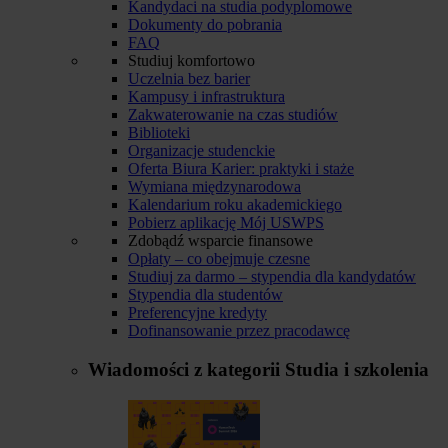
Kandydaci na studia podyplomowe
Dokumenty do pobrania
FAQ
Studiuj komfortowo
Uczelnia bez barier
Kampusy i infrastruktura
Zakwaterowanie na czas studiów
Biblioteki
Organizacje studenckie
Oferta Biura Karier: praktyki i staże
Wymiana międzynarodowa
Kalendarium roku akademickiego
Pobierz aplikację Mój USWPS
Zdobądź wsparcie finansowe
Opłaty – co obejmuje czesne
Studiuj za darmo – stypendia dla kandydatów
Stypendia dla studentów
Preferencyjne kredyty
Dofinansowanie przez pracodawcę
Wiadomości z kategorii
Studia i szkolenia