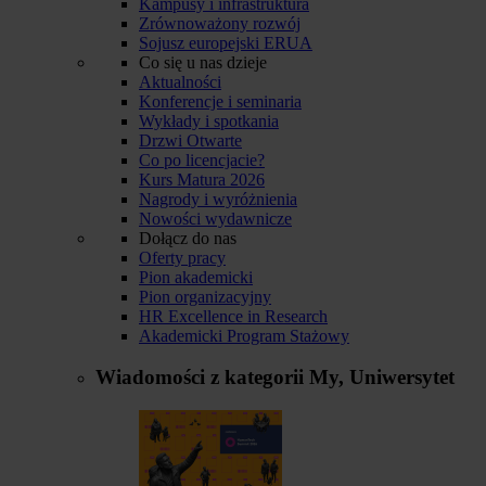
Kampusy i infrastruktura
Zrównoważony rozwój
Sojusz europejski ERUA
Co się u nas dzieje
Aktualności
Konferencje i seminaria
Wykłady i spotkania
Drzwi Otwarte
Co po licencjacie?
Kurs Matura 2026
Nagrody i wyróżnienia
Nowości wydawnicze
Dołącz do nas
Oferty pracy
Pion akademicki
Pion organizacyjny
HR Excellence in Research
Akademicki Program Stażowy
Wiadomości z kategorii
My, Uniwersytet