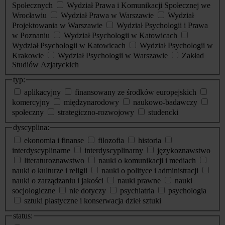
Społecznych
Wydział Prawa i Komunikacji Społecznej we
Wrocławiu
Wydział Prawa w Warszawie
Wydział
Projektowania w Warszawie
Wydział Psychologii i Prawa
w Poznaniu
Wydział Psychologii w Katowicach
Wydział Psychologii w Katowicach
Wydział Psychologii w
Krakowie
Wydział Psychologii w Warszawie
Zakład
Studiów Azjatyckich
typ:
aplikacyjny
finansowany ze środków europejskich
komercyjny
międzynarodowy
naukowo-badawczy
społeczny
strategiczno-rozwojowy
studencki
dyscyplina:
ekonomia i finanse
filozofia
historia
interdyscyplinarne
interdyscyplinarny
językoznawstwo
literaturoznawstwo
nauki o komunikacji i mediach
nauki o kulturze i religii
nauki o polityce i administracji
nauki o zarządzaniu i jakości
nauki prawne
nauki
socjologiczne
nie dotyczy
psychiatria
psychologia
sztuki plastyczne i konserwacja dzieł sztuki
status: