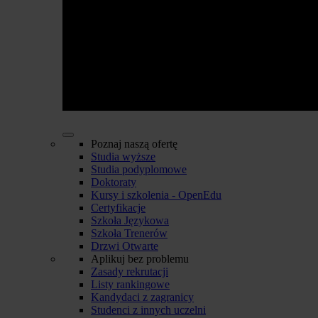
Poznaj naszą ofertę
Studia wyższe
Studia podyplomowe
Doktoraty
Kursy i szkolenia - OpenEdu
Certyfikacje
Szkoła Językowa
Szkoła Trenerów
Drzwi Otwarte
Aplikuj bez problemu
Zasady rekrutacji
Listy rankingowe
Kandydaci z zagranicy
Studenci z innych uczelni