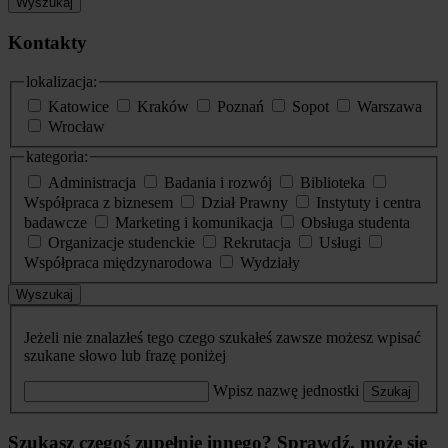
Wyszukaj
Kontakty
lokalizacja:
Katowice
Kraków
Poznań
Sopot
Warszawa
Wrocław
kategoria:
Administracja
Badania i rozwój
Biblioteka
Współpraca z biznesem
Dział Prawny
Instytuty i centra
badawcze
Marketing i komunikacja
Obsługa studenta
Organizacje studenckie
Rekrutacja
Usługi
Współpraca międzynarodowa
Wydziały
Wyszukaj
Jeżeli nie znalazłeś tego czego szukałeś zawsze możesz wpisać
szukane słowo lub frazę poniżej
Wpisz nazwę jednostki
Szukaj
Szukasz czegoś zupełnie innego? Sprawdź, może się