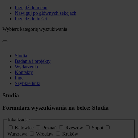
Przejdź do menu
Nawiguj po głównych sekcjach
Przejdź do treści
Wybierz kategorię wyszukiwania
Studia
Badania i projekty
Wydarzenia
Kontakty
Inne
Szybkie linki
Studia
Formularz wyszukiwania na belce: Studia
lokalizacja:
Katowice
Poznań
Rzeszów
Sopot
Warszawa
Wrocław
Kraków