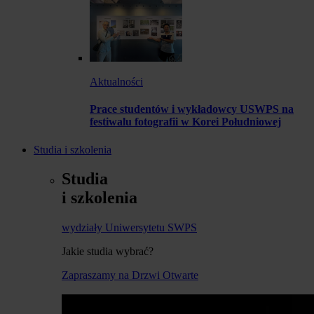
Aktualności
Prace studentów i wykładowcy USWPS na
festiwalu fotografii w Korei Południowej
Studia i szkolenia
Studia
i szkolenia
wydziały Uniwersytetu SWPS
Jakie studia wybrać?
Zapraszamy na Drzwi Otwarte