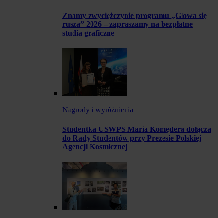
Znamy zwyciężczynie programu „Głowa się
rusza” 2026 – zapraszamy na bezpłatne
studia graficzne
Nagrody i wyróżnienia
Studentka USWPS Maria Komędera dołącza
do Rady Studentów przy Prezesie Polskiej
Agencji Kosmicznej