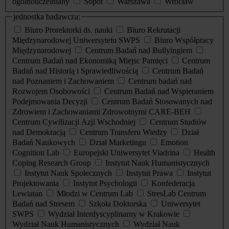
ogólnouczelniany
Sopot
Warszawa
Wrocław
jednostka badawcza:
Biuro Prorektorki ds. nauki
Biuro Rekrutacji
Międzynarodowej Uniwersytetu SWPS
Biuro Współpracy
Międzynarodowej
Centrum Badań nad Bullyingiem
Centrum Badań nad Ekonomiką Miejsc Pamięci
Centrum
Badań nad Historią i Sprawiedliwością
Centrum Badań
nad Poznaniem i Zachowaniem
Centrum badań nad
Rozwojem Osobowości
Centrum Badań nad Wspieraniem
Podejmowania Decyzji
Centrum Badań Stosowanych nad
Zdrowiem i Zachowaniami Zdrowotnymi CARE-BEH
Centrum Cywilizacji Azji Wschodniej
Centrum Studiów
nad Demokracją
Centrum Transferu Wiedzy
Dział
Badań Naukowych
Dział Marketingu
Emotion
Cognition Lab
Europejski Uniwersytet Viadrina
Health
Coping Research Group
Instytut Nauk Humanistycznych
Instytut Nauk Społecznych
Instytut Prawa
Instytut
Projektowania
Instytut Psychologii
Konfederacja
Lewiatan
Młodzi w Centrum Lab
StresLab Centrum
Badań nad Stresem
Szkoła Doktorska
Uniwersytet
SWPS
Wydział Interdyscyplinarny w Krakowie
Wydział Nauk Humanistycznych
Wydział Nauk