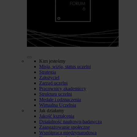
Kim jesteśmy
Misja, wizja, status uczelni
Strategia
Założyciel
Zarząd uczelni
Pracownicy akademiccy
Struktura uczelni
Medale i odznaczenia
Wirtualna Uczelnia
Jak działamy
Jakość kształcenia
Działalność naukowo-badawcza
Zaangażowanie społeczne
Współpraca międzynarodowa