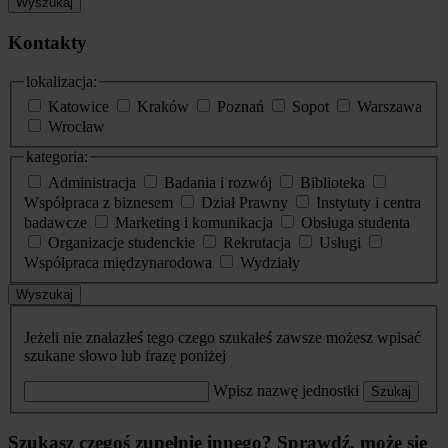
Wyszukaj
Kontakty
lokalizacja:
Katowice
Kraków
Poznań
Sopot
Warszawa
Wrocław
kategoria:
Administracja
Badania i rozwój
Biblioteka
Współpraca z biznesem
Dział Prawny
Instytuty i centra
badawcze
Marketing i komunikacja
Obsługa studenta
Organizacje studenckie
Rekrutacja
Usługi
Współpraca międzynarodowa
Wydziały
Wyszukaj
Jeżeli nie znalazłeś tego czego szukałeś zawsze możesz wpisać
szukane słowo lub frazę poniżej
Wpisz nazwę jednostki
Szukaj
Szukasz czegoś zupełnie innego? Sprawdź, może się