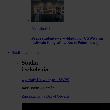
Aktualności
Prace studentów i wykładowcy USWPS na
festiwalu fotografii w Korei Południowej
Studia i szkolenia
Studia
i szkolenia
wydziały Uniwersytetu SWPS
Jakie studia wybrać?
Zapraszamy na Drzwi Otwarte