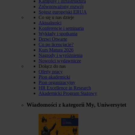
Kampusy i infrastruktura
Zrównoważony rozwój
Sojusz europejski ERUA
Co się u nas dzieje
Aktualności
Konferencje i seminaria
Wykłady i spotkania
Drzwi Otwarte
Co po licencjacie?
Kurs Matura 2026
Nagrody i wyróżnienia
Nowości wydawnicze
Dołącz do nas
Oferty pracy
Pion akademicki
Pion organizacyjny
HR Excellence in Research
Akademicki Program Stażowy
Wiadomości z kategorii
My, Uniwersytet