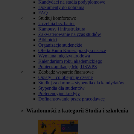
Kandydaci na studia podyplomowe
Dokumenty do pobrania
FAQ
Studiuj komfortowo
Uczelnia bez barier
Kampusy i infrastruktura
Zakwaterowanie na czas studiów
Biblioteki
Organizacje studenckie
Oferta Biura Karier: praktyki i staże
Wymiana międzynarodowa
Kalendarium roku akademickiego
Pobierz aplikację Mój USWPS
Zdobądź wsparcie finansowe
Opłaty – co obejmuje czesne
Studiuj za darmo – stypendia dla kandydatów
Stypendia dla studentów
Preferencyjne kredyty
Dofinansowanie przez pracodawcę
Wiadomości z kategorii
Studia i szkolenia