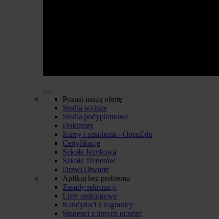
Poznaj naszą ofertę
Studia wyższe
Studia podyplomowe
Doktoraty
Kursy i szkolenia - OpenEdu
Certyfikacje
Szkoła Językowa
Szkoła Trenerów
Drzwi Otwarte
Aplikuj bez problemu
Zasady rekrutacji
Listy rankingowe
Kandydaci z zagranicy
Studenci z innych uczelni