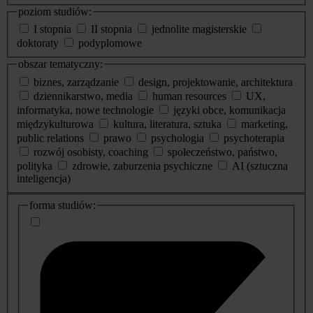
poziom studiów:
I stopnia
II stopnia
jednolite magisterskie
doktoraty
podyplomowe
obszar tematyczny:
biznes, zarządzanie
design, projektowanie, architektura
dziennikarstwo, media
human resources
UX,
informatyka, nowe technologie
języki obce, komunikacja
międzykulturowa
kultura, literatura, sztuka
marketing,
public relations
prawo
psychologia
psychoterapia
rozwój osobisty, coaching
społeczeństwo, państwo,
polityka
zdrowie, zaburzenia psychiczne
AI (sztuczna
inteligencja)
dodatkowe
forma studiów:
informacje
o
studiach