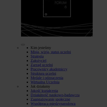
Kim jesteśmy
Misja, wizja, status uczelni
Strategia
Założyciel
Zarząd uczelni
Pracownicy akademiccy
Struktura uczelni
Medale i odznaczenia
Wirtualna Uczelnia
Jak działamy
Jakość kształcenia
Działalność naukowo-badawcza
Zaangażowanie społeczne
Współpraca międzynarodowa