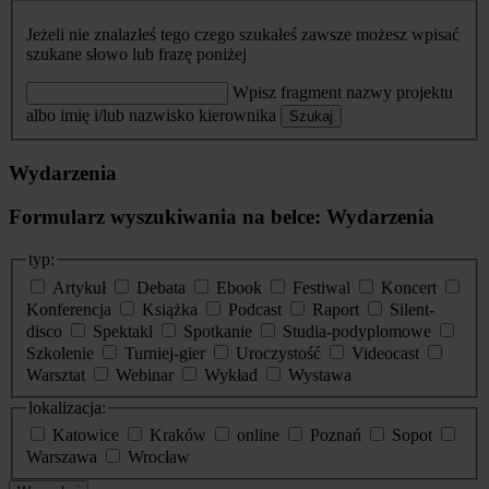
Jeżeli nie znalazłeś tego czego szukałeś zawsze możesz wpisać
szukane słowo lub frazę poniżej
Wpisz fragment nazwy projektu
albo imię i/lub nazwisko kierownika
Szukaj
Wydarzenia
Formularz wyszukiwania na belce: Wydarzenia
typ:
Artykuł
Debata
Ebook
Festiwal
Koncert
Konferencja
Książka
Podcast
Raport
Silent-
disco
Spektakl
Spotkanie
Studia-podyplomowe
Szkolenie
Turniej-gier
Uroczystość
Videocast
Warsztat
Webinar
Wykład
Wystawa
lokalizacja:
Katowice
Kraków
online
Poznań
Sopot
Warszawa
Wrocław