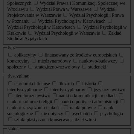
Społecznych
Wydział Prawa i Komunikacji Społecznej we
Wrocławiu
Wydział Prawa w Warszawie
Wydział
Projektowania w Warszawie
Wydział Psychologii i Prawa
w Poznaniu
Wydział Psychologii w Katowicach
Wydział Psychologii w Katowicach
Wydział Psychologii w
Krakowie
Wydział Psychologii w Warszawie
Zakład
Studiów Azjatyckich
typ:
aplikacyjny
finansowany ze środków europejskich
komercyjny
międzynarodowy
naukowo-badawczy
społeczny
strategiczno-rozwojowy
studencki
dyscyplina:
ekonomia i finanse
filozofia
historia
interdyscyplinarne
interdyscyplinarny
językoznawstwo
literaturoznawstwo
nauki o komunikacji i mediach
nauki o kulturze i religii
nauki o polityce i administracji
nauki o zarządzaniu i jakości
nauki prawne
nauki
socjologiczne
nie dotyczy
psychiatria
psychologia
sztuki plastyczne i konserwacja dzieł sztuki
status: