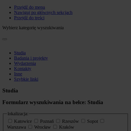
Przejdź do menu
Nawiguj po głównych sekcjach
Przejdź do treści
Wybierz kategorię wyszukiwania
Studia
Badania i projekty
Wydarzenia
Kontakty
Inne
Szybkie linki
Studia
Formularz wyszukiwania na belce: Studia
lokalizacja:
Katowice
Poznań
Rzeszów
Sopot
Warszawa
Wrocław
Kraków