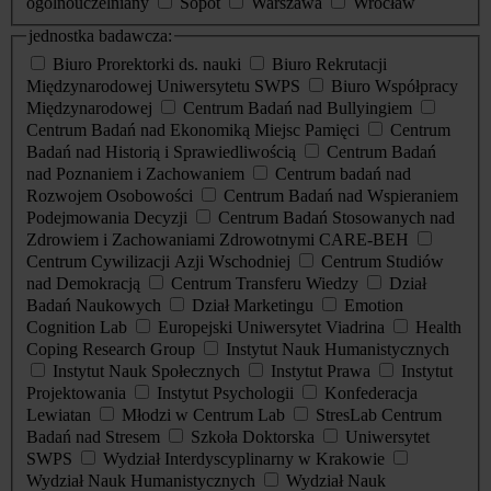
ogólnouczelniany
Sopot
Warszawa
Wrocław
jednostka badawcza:
Biuro Prorektorki ds. nauki
Biuro Rekrutacji
Międzynarodowej Uniwersytetu SWPS
Biuro Współpracy
Międzynarodowej
Centrum Badań nad Bullyingiem
Centrum Badań nad Ekonomiką Miejsc Pamięci
Centrum
Badań nad Historią i Sprawiedliwością
Centrum Badań
nad Poznaniem i Zachowaniem
Centrum badań nad
Rozwojem Osobowości
Centrum Badań nad Wspieraniem
Podejmowania Decyzji
Centrum Badań Stosowanych nad
Zdrowiem i Zachowaniami Zdrowotnymi CARE-BEH
Centrum Cywilizacji Azji Wschodniej
Centrum Studiów
nad Demokracją
Centrum Transferu Wiedzy
Dział
Badań Naukowych
Dział Marketingu
Emotion
Cognition Lab
Europejski Uniwersytet Viadrina
Health
Coping Research Group
Instytut Nauk Humanistycznych
Instytut Nauk Społecznych
Instytut Prawa
Instytut
Projektowania
Instytut Psychologii
Konfederacja
Lewiatan
Młodzi w Centrum Lab
StresLab Centrum
Badań nad Stresem
Szkoła Doktorska
Uniwersytet
SWPS
Wydział Interdyscyplinarny w Krakowie
Wydział Nauk Humanistycznych
Wydział Nauk