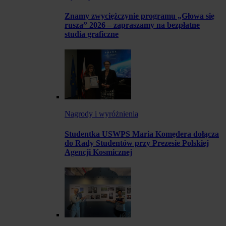
Znamy zwyciężczynie programu „Głowa się
rusza” 2026 – zapraszamy na bezpłatne
studia graficzne
Nagrody i wyróżnienia
Studentka USWPS Maria Komędera dołącza
do Rady Studentów przy Prezesie Polskiej
Agencji Kosmicznej