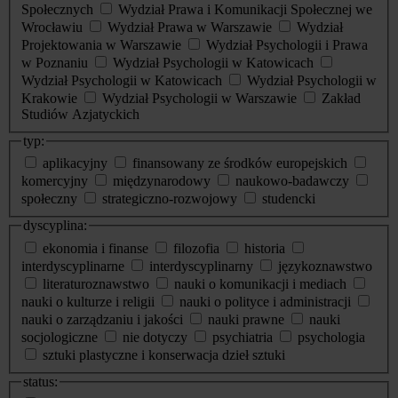
Społecznych
Wydział Prawa i Komunikacji Społecznej we
Wrocławiu
Wydział Prawa w Warszawie
Wydział
Projektowania w Warszawie
Wydział Psychologii i Prawa
w Poznaniu
Wydział Psychologii w Katowicach
Wydział Psychologii w Katowicach
Wydział Psychologii w
Krakowie
Wydział Psychologii w Warszawie
Zakład
Studiów Azjatyckich
typ:
aplikacyjny
finansowany ze środków europejskich
komercyjny
międzynarodowy
naukowo-badawczy
społeczny
strategiczno-rozwojowy
studencki
dyscyplina:
ekonomia i finanse
filozofia
historia
interdyscyplinarne
interdyscyplinarny
językoznawstwo
literaturoznawstwo
nauki o komunikacji i mediach
nauki o kulturze i religii
nauki o polityce i administracji
nauki o zarządzaniu i jakości
nauki prawne
nauki
socjologiczne
nie dotyczy
psychiatria
psychologia
sztuki plastyczne i konserwacja dzieł sztuki
status: