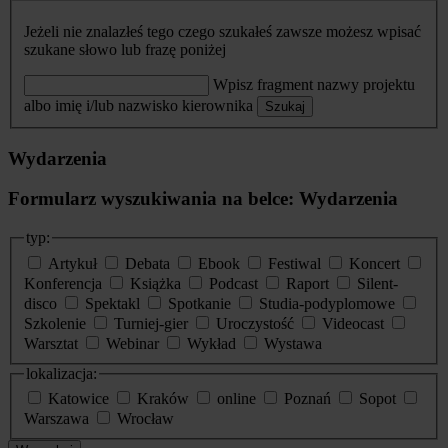
Jeżeli nie znalazłeś tego czego szukałeś zawsze możesz wpisać
szukane słowo lub frazę poniżej
Wpisz fragment nazwy projektu
albo imię i/lub nazwisko kierownika
Szukaj
Wydarzenia
Formularz wyszukiwania na belce: Wydarzenia
typ:
Artykuł
Debata
Ebook
Festiwal
Koncert
Konferencja
Książka
Podcast
Raport
Silent-
disco
Spektakl
Spotkanie
Studia-podyplomowe
Szkolenie
Turniej-gier
Uroczystość
Videocast
Warsztat
Webinar
Wykład
Wystawa
lokalizacja:
Katowice
Kraków
online
Poznań
Sopot
Warszawa
Wrocław