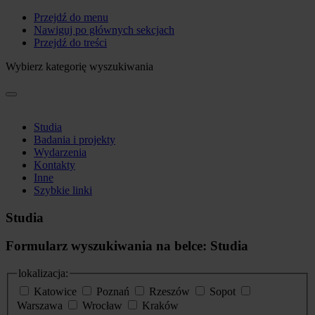
Przejdź do menu
Nawiguj po głównych sekcjach
Przejdź do treści
Wybierz kategorię wyszukiwania
Studia
Badania i projekty
Wydarzenia
Kontakty
Inne
Szybkie linki
Studia
Formularz wyszukiwania na belce: Studia
lokalizacja:
Katowice
Poznań
Rzeszów
Sopot
Warszawa
Wrocław
Kraków