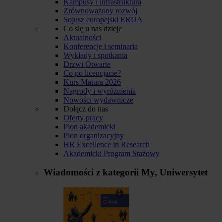
Kampusy i infrastruktura
Zrównoważony rozwój
Sojusz europejski ERUA
Co się u nas dzieje
Aktualności
Konferencje i seminaria
Wykłady i spotkania
Drzwi Otwarte
Co po licencjacie?
Kurs Matura 2026
Nagrody i wyróżnienia
Nowości wydawnicze
Dołącz do nas
Oferty pracy
Pion akademicki
Pion organizacyjny
HR Excellence in Research
Akademicki Program Stażowy
Wiadomości z kategorii
My, Uniwersytet