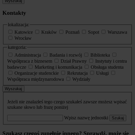
Wyszukaj
Kontakty
lokalizacja:
Katowice
Kraków
Poznań
Sopot
Warszawa
Wrocław
kategoria:
Administracja
Badania i rozwój
Biblioteka
Współpraca z biznesem
Dział Prawny
Instytuty i centra
badawcze
Marketing i komunikacja
Obsługa studenta
Organizacje studenckie
Rekrutacja
Usługi
Współpraca międzynarodowa
Wydziały
Wyszukaj
Jeżeli nie znalazłeś tego czego szukałeś zawsze możesz wpisać
szukane słowo lub frazę poniżej
Wpisz nazwę jednostki
Szukaj
Szukasz czegoś zupełnie innego? Sprawdź, może się