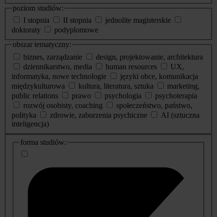
poziom studiów:
I stopnia
II stopnia
jednolite magisterskie
doktoraty
podyplomowe
obszar tematyczny:
biznes, zarządzanie
design, projektowanie, architektura
dziennikarstwo, media
human resources
UX,
informatyka, nowe technologie
języki obce, komunikacja
międzykulturowa
kultura, literatura, sztuka
marketing,
public relations
prawo
psychologia
psychoterapia
rozwój osobisty, coaching
społeczeństwo, państwo,
polityka
zdrowie, zaburzenia psychiczne
AI (sztuczna
inteligencja)
dodatkowe
forma studiów:
informacje
o
studiach