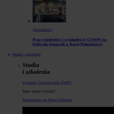
Aktualności
Prace studentów i wykładowcy USWPS na
festiwalu fotografii w Korei Południowej
Studia i szkolenia
Studia
i szkolenia
wydziały Uniwersytetu SWPS
Jakie studia wybrać?
Zapraszamy na Drzwi Otwarte