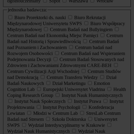
ogólnouczelniany
Sopot
Warszawa
Wrocław
jednostka badawcza:
Biuro Prorektorki ds. nauki
Biuro Rekrutacji
Międzynarodowej Uniwersytetu SWPS
Biuro Współpracy
Międzynarodowej
Centrum Badań nad Bullyingiem
Centrum Badań nad Ekonomiką Miejsc Pamięci
Centrum
Badań nad Historią i Sprawiedliwością
Centrum Badań
nad Poznaniem i Zachowaniem
Centrum badań nad
Rozwojem Osobowości
Centrum Badań nad Wspieraniem
Podejmowania Decyzji
Centrum Badań Stosowanych nad
Zdrowiem i Zachowaniami Zdrowotnymi CARE-BEH
Centrum Cywilizacji Azji Wschodniej
Centrum Studiów
nad Demokracją
Centrum Transferu Wiedzy
Dział
Badań Naukowych
Dział Marketingu
Emotion
Cognition Lab
Europejski Uniwersytet Viadrina
Health
Coping Research Group
Instytut Nauk Humanistycznych
Instytut Nauk Społecznych
Instytut Prawa
Instytut
Projektowania
Instytut Psychologii
Konfederacja
Lewiatan
Młodzi w Centrum Lab
StresLab Centrum
Badań nad Stresem
Szkoła Doktorska
Uniwersytet
SWPS
Wydział Interdyscyplinarny w Krakowie
Wydział Nauk Humanistycznych
Wydział Nauk