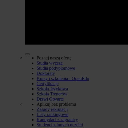
Poznaj naszą ofertę
Studia wyższe
Studia podyplomowe
Doktoraty
Kursy i szkolenia - OpenEdu
Certyfikacje
Szkoła Językowa
Szkoła Trenerów
Drzwi Otwarte
Aplikuj bez problemu
Zasady rekrutacji
Listy rankingowe
Kandydaci z zagranicy
Studenci z innych uczelni