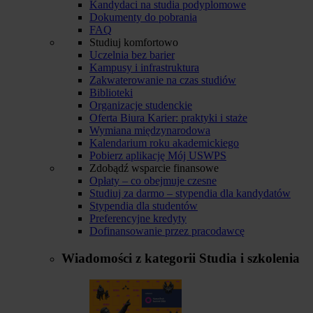
Kandydaci na studia podyplomowe
Dokumenty do pobrania
FAQ
Studiuj komfortowo
Uczelnia bez barier
Kampusy i infrastruktura
Zakwaterowanie na czas studiów
Biblioteki
Organizacje studenckie
Oferta Biura Karier: praktyki i staże
Wymiana międzynarodowa
Kalendarium roku akademickiego
Pobierz aplikację Mój USWPS
Zdobądź wsparcie finansowe
Opłaty – co obejmuje czesne
Studiuj za darmo – stypendia dla kandydatów
Stypendia dla studentów
Preferencyjne kredyty
Dofinansowanie przez pracodawcę
Wiadomości z kategorii
Studia i szkolenia