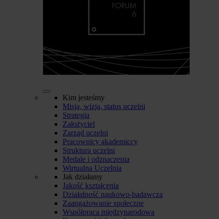
Kim jesteśmy
Misja, wizja, status uczelni
Strategia
Założyciel
Zarząd uczelni
Pracownicy akademiccy
Struktura uczelni
Medale i odznaczenia
Wirtualna Uczelnia
Jak działamy
Jakość kształcenia
Działalność naukowo-badawcza
Zaangażowanie społeczne
Współpraca międzynarodowa