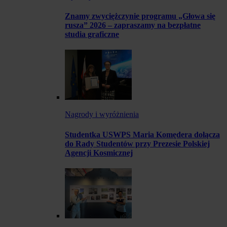
Znamy zwyciężczynie programu „Głowa się
rusza” 2026 – zapraszamy na bezpłatne
studia graficzne
Nagrody i wyróżnienia
Studentka USWPS Maria Komędera dołącza
do Rady Studentów przy Prezesie Polskiej
Agencji Kosmicznej