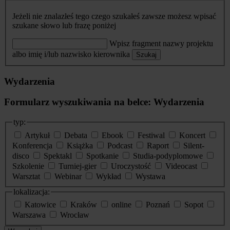
Jeżeli nie znalazłeś tego czego szukałeś zawsze możesz wpisać
szukane słowo lub frazę poniżej
Wpisz fragment nazwy projektu
albo imię i/lub nazwisko kierownika
Szukaj
Wydarzenia
Formularz wyszukiwania na belce: Wydarzenia
typ:
Artykuł
Debata
Ebook
Festiwal
Koncert
Konferencja
Książka
Podcast
Raport
Silent-
disco
Spektakl
Spotkanie
Studia-podyplomowe
Szkolenie
Turniej-gier
Uroczystość
Videocast
Warsztat
Webinar
Wykład
Wystawa
lokalizacja:
Katowice
Kraków
online
Poznań
Sopot
Warszawa
Wrocław