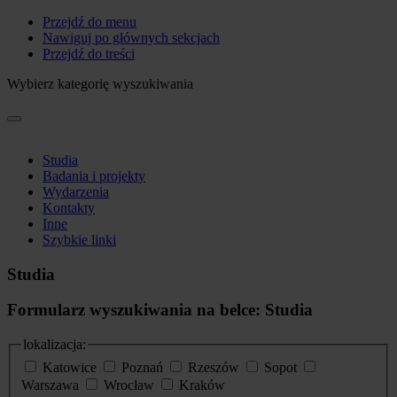
Przejdź do menu
Nawiguj po głównych sekcjach
Przejdź do treści
Wybierz kategorię wyszukiwania
Studia
Badania i projekty
Wydarzenia
Kontakty
Inne
Szybkie linki
Studia
Formularz wyszukiwania na belce: Studia
lokalizacja:
Katowice
Poznań
Rzeszów
Sopot
Warszawa
Wrocław
Kraków