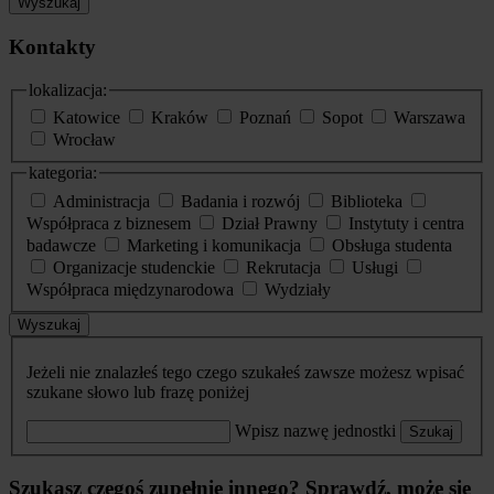
Wyszukaj
Kontakty
lokalizacja:
Katowice
Kraków
Poznań
Sopot
Warszawa
Wrocław
kategoria:
Administracja
Badania i rozwój
Biblioteka
Współpraca z biznesem
Dział Prawny
Instytuty i centra
badawcze
Marketing i komunikacja
Obsługa studenta
Organizacje studenckie
Rekrutacja
Usługi
Współpraca międzynarodowa
Wydziały
Wyszukaj
Jeżeli nie znalazłeś tego czego szukałeś zawsze możesz wpisać
szukane słowo lub frazę poniżej
Wpisz nazwę jednostki
Szukaj
Szukasz czegoś zupełnie innego? Sprawdź, może się