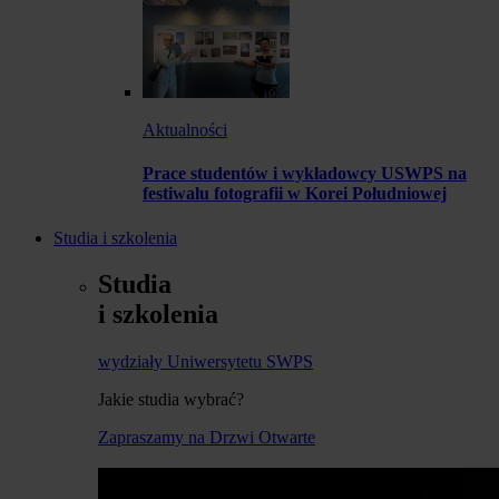
Aktualności
Prace studentów i wykładowcy USWPS na
festiwalu fotografii w Korei Południowej
Studia i szkolenia
Studia
i szkolenia
wydziały Uniwersytetu SWPS
Jakie studia wybrać?
Zapraszamy na Drzwi Otwarte