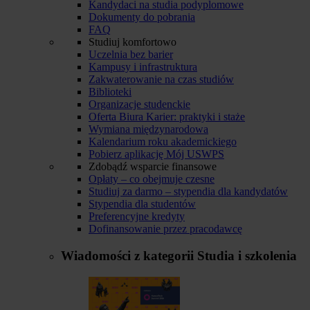
Kandydaci na studia podyplomowe
Dokumenty do pobrania
FAQ
Studiuj komfortowo
Uczelnia bez barier
Kampusy i infrastruktura
Zakwaterowanie na czas studiów
Biblioteki
Organizacje studenckie
Oferta Biura Karier: praktyki i staże
Wymiana międzynarodowa
Kalendarium roku akademickiego
Pobierz aplikację Mój USWPS
Zdobądź wsparcie finansowe
Opłaty – co obejmuje czesne
Studiuj za darmo – stypendia dla kandydatów
Stypendia dla studentów
Preferencyjne kredyty
Dofinansowanie przez pracodawcę
Wiadomości z kategorii
Studia i szkolenia