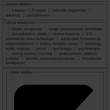
poziom studiów:
I stopnia
II stopnia
jednolite magisterskie
doktoraty
podyplomowe
obszar tematyczny:
biznes, zarządzanie
design, projektowanie, architektura
dziennikarstwo, media
human resources
UX,
informatyka, nowe technologie
języki obce, komunikacja
międzykulturowa
kultura, literatura, sztuka
marketing,
public relations
prawo
psychologia
psychoterapia
rozwój osobisty, coaching
społeczeństwo, państwo,
polityka
zdrowie, zaburzenia psychiczne
AI (sztuczna
inteligencja)
dodatkowe
forma studiów:
informacje
o
studiach