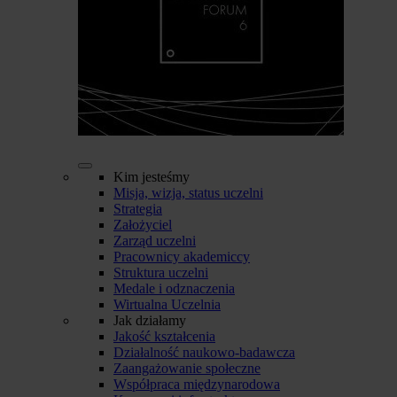
Kim jesteśmy
Misja, wizja, status uczelni
Strategia
Założyciel
Zarząd uczelni
Pracownicy akademiccy
Struktura uczelni
Medale i odznaczenia
Wirtualna Uczelnia
Jak działamy
Jakość kształcenia
Działalność naukowo-badawcza
Zaangażowanie społeczne
Współpraca międzynarodowa