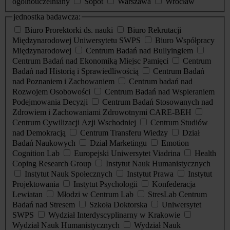
ogólnouczelniany
Sopot
Warszawa
Wrocław
jednostka badawcza:
Biuro Prorektorki ds. nauki
Biuro Rekrutacji
Międzynarodowej Uniwersytetu SWPS
Biuro Współpracy
Międzynarodowej
Centrum Badań nad Bullyingiem
Centrum Badań nad Ekonomiką Miejsc Pamięci
Centrum
Badań nad Historią i Sprawiedliwością
Centrum Badań
nad Poznaniem i Zachowaniem
Centrum badań nad
Rozwojem Osobowości
Centrum Badań nad Wspieraniem
Podejmowania Decyzji
Centrum Badań Stosowanych nad
Zdrowiem i Zachowaniami Zdrowotnymi CARE-BEH
Centrum Cywilizacji Azji Wschodniej
Centrum Studiów
nad Demokracją
Centrum Transferu Wiedzy
Dział
Badań Naukowych
Dział Marketingu
Emotion
Cognition Lab
Europejski Uniwersytet Viadrina
Health
Coping Research Group
Instytut Nauk Humanistycznych
Instytut Nauk Społecznych
Instytut Prawa
Instytut
Projektowania
Instytut Psychologii
Konfederacja
Lewiatan
Młodzi w Centrum Lab
StresLab Centrum
Badań nad Stresem
Szkoła Doktorska
Uniwersytet
SWPS
Wydział Interdyscyplinarny w Krakowie
Wydział Nauk Humanistycznych
Wydział Nauk