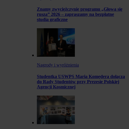
Znamy zwyciężczynie programu „Głowa się
rusza” 2026 – zapraszamy na bezpłatne
studia graficzne
Nagrody i wyróżnienia
Studentka USWPS Maria Komędera dołącza
do Rady Studentów przy Prezesie Polskiej
Agencji Kosmicznej