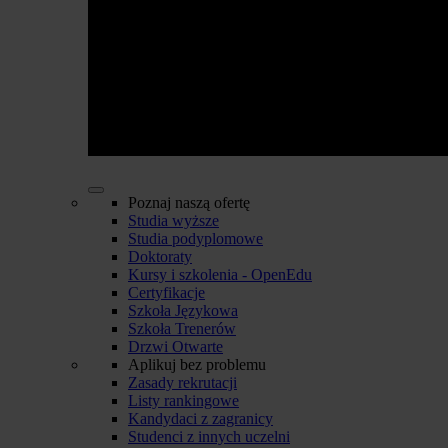
Poznaj naszą ofertę
Studia wyższe
Studia podyplomowe
Doktoraty
Kursy i szkolenia - OpenEdu
Certyfikacje
Szkoła Językowa
Szkoła Trenerów
Drzwi Otwarte
Aplikuj bez problemu
Zasady rekrutacji
Listy rankingowe
Kandydaci z zagranicy
Studenci z innych uczelni