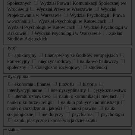
Społecznych
Wydział Prawa i Komunikacji Społecznej we
Wrocławiu
Wydział Prawa w Warszawie
Wydział
Projektowania w Warszawie
Wydział Psychologii i Prawa
w Poznaniu
Wydział Psychologii w Katowicach
Wydział Psychologii w Katowicach
Wydział Psychologii w
Krakowie
Wydział Psychologii w Warszawie
Zakład
Studiów Azjatyckich
typ:
aplikacyjny
finansowany ze środków europejskich
komercyjny
międzynarodowy
naukowo-badawczy
społeczny
strategiczno-rozwojowy
studencki
dyscyplina:
ekonomia i finanse
filozofia
historia
interdyscyplinarne
interdyscyplinarny
językoznawstwo
literaturoznawstwo
nauki o komunikacji i mediach
nauki o kulturze i religii
nauki o polityce i administracji
nauki o zarządzaniu i jakości
nauki prawne
nauki
socjologiczne
nie dotyczy
psychiatria
psychologia
sztuki plastyczne i konserwacja dzieł sztuki
status: