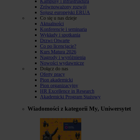
Kampusy i infrastruktura
Zrównoważony rozwój
Sojusz europejski ERUA
Co się u nas dzieje
Aktualności
Konferencje i seminaria
Wykłady i spotkania
Drzwi Otwarte
Co po licencjacie?
Kurs Matura 2026
Nagrody i wyróżnienia
Nowości wydawnicze
Dołącz do nas
Oferty pracy
Pion akademicki
Pion organizacyjny
HR Excellence in Research
Akademicki Program Stażowy
Wiadomości z kategorii
My, Uniwersytet