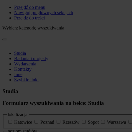
Przejdź do menu
Nawiguj po głównych sekcjach
Przejdź do treści
Wybierz kategorię wyszukiwania
Studia
Badania i projekty
Wydarzenia
Kontakty
Inne
Szybkie linki
Studia
Formularz wyszukiwania na belce: Studia
lokalizacja:
Katowice
Poznań
Rzeszów
Sopot
Warszawa
poziom studiów: