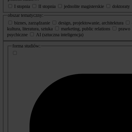
I stopnia
II stopnia
jednolite magisterskie
doktoraty
obszar tematyczny:
biznes, zarządzanie
design, projektowanie, architektura
kultura, literatura, sztuka
marketing, public relations
prawo
psychiczne
AI (sztuczna inteligencja)
dodatkowe
forma studiów:
informacje
o
studiach