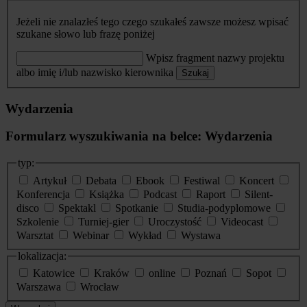
Jeżeli nie znalazłeś tego czego szukałeś zawsze możesz wpisać
szukane słowo lub frazę poniżej
Wpisz fragment nazwy projektu
albo imię i/lub nazwisko kierownika
Szukaj
Wydarzenia
Formularz wyszukiwania na belce: Wydarzenia
typ:
Artykuł
Debata
Ebook
Festiwal
Koncert
Konferencja
Książka
Podcast
Raport
Silent-
disco
Spektakl
Spotkanie
Studia-podyplomowe
Szkolenie
Turniej-gier
Uroczystość
Videocast
Warsztat
Webinar
Wykład
Wystawa
lokalizacja:
Katowice
Kraków
online
Poznań
Sopot
Warszawa
Wrocław