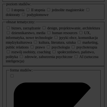
poziom studiów:
I stopnia
II stopnia
jednolite magisterskie
doktoraty
podyplomowe
obszar tematyczny:
biznes, zarządzanie
design, projektowanie, architektura
dziennikarstwo, media
human resources
UX,
informatyka, nowe technologie
języki obce, komunikacja
międzykulturowa
kultura, literatura, sztuka
marketing,
public relations
prawo
psychologia
psychoterapia
rozwój osobisty, coaching
społeczeństwo, państwo,
polityka
zdrowie, zaburzenia psychiczne
AI (sztuczna
inteligencja)
dodatkowe
forma studiów:
informacje
o
studiach