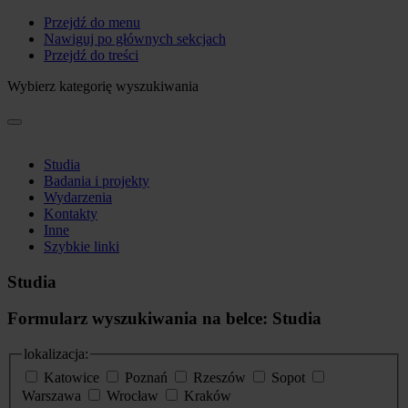
Przejdź do menu
Nawiguj po głównych sekcjach
Przejdź do treści
Wybierz kategorię wyszukiwania
Studia
Badania i projekty
Wydarzenia
Kontakty
Inne
Szybkie linki
Studia
Formularz wyszukiwania na belce: Studia
lokalizacja:
Katowice
Poznań
Rzeszów
Sopot
Warszawa
Wrocław
Kraków