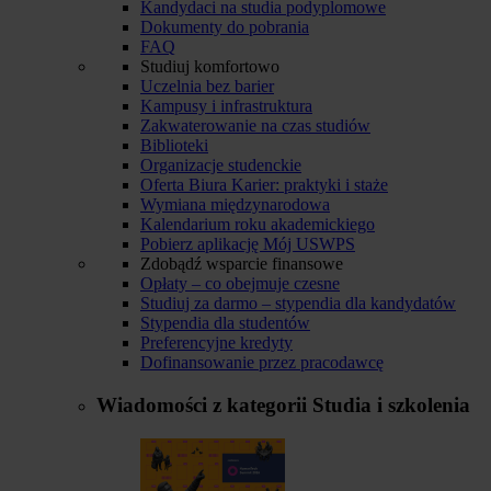
Kandydaci na studia podyplomowe
Dokumenty do pobrania
FAQ
Studiuj komfortowo
Uczelnia bez barier
Kampusy i infrastruktura
Zakwaterowanie na czas studiów
Biblioteki
Organizacje studenckie
Oferta Biura Karier: praktyki i staże
Wymiana międzynarodowa
Kalendarium roku akademickiego
Pobierz aplikację Mój USWPS
Zdobądź wsparcie finansowe
Opłaty – co obejmuje czesne
Studiuj za darmo – stypendia dla kandydatów
Stypendia dla studentów
Preferencyjne kredyty
Dofinansowanie przez pracodawcę
Wiadomości z kategorii
Studia i szkolenia