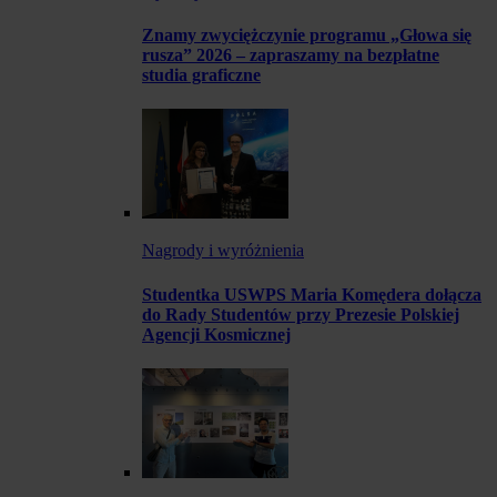
Znamy zwyciężczynie programu „Głowa się
rusza” 2026 – zapraszamy na bezpłatne
studia graficzne
Nagrody i wyróżnienia
Studentka USWPS Maria Komędera dołącza
do Rady Studentów przy Prezesie Polskiej
Agencji Kosmicznej