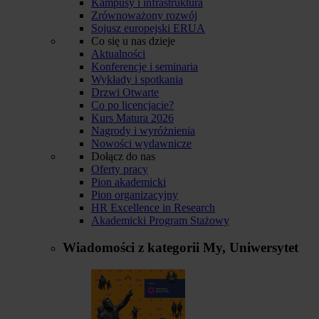
Kampusy i infrastruktura
Zrównoważony rozwój
Sojusz europejski ERUA
Co się u nas dzieje
Aktualności
Konferencje i seminaria
Wykłady i spotkania
Drzwi Otwarte
Co po licencjacie?
Kurs Matura 2026
Nagrody i wyróżnienia
Nowości wydawnicze
Dołącz do nas
Oferty pracy
Pion akademicki
Pion organizacyjny
HR Excellence in Research
Akademicki Program Stażowy
Wiadomości z kategorii
My, Uniwersytet