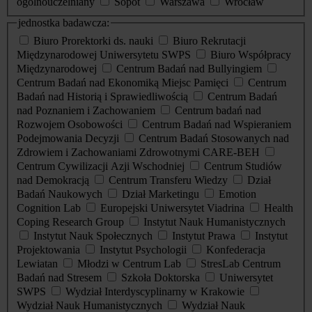
ogólnouczelniany
Sopot
Warszawa
Wrocław
jednostka badawcza:
Biuro Prorektorki ds. nauki
Biuro Rekrutacji
Międzynarodowej Uniwersytetu SWPS
Biuro Współpracy
Międzynarodowej
Centrum Badań nad Bullyingiem
Centrum Badań nad Ekonomiką Miejsc Pamięci
Centrum
Badań nad Historią i Sprawiedliwością
Centrum Badań
nad Poznaniem i Zachowaniem
Centrum badań nad
Rozwojem Osobowości
Centrum Badań nad Wspieraniem
Podejmowania Decyzji
Centrum Badań Stosowanych nad
Zdrowiem i Zachowaniami Zdrowotnymi CARE-BEH
Centrum Cywilizacji Azji Wschodniej
Centrum Studiów
nad Demokracją
Centrum Transferu Wiedzy
Dział
Badań Naukowych
Dział Marketingu
Emotion
Cognition Lab
Europejski Uniwersytet Viadrina
Health
Coping Research Group
Instytut Nauk Humanistycznych
Instytut Nauk Społecznych
Instytut Prawa
Instytut
Projektowania
Instytut Psychologii
Konfederacja
Lewiatan
Młodzi w Centrum Lab
StresLab Centrum
Badań nad Stresem
Szkoła Doktorska
Uniwersytet
SWPS
Wydział Interdyscyplinarny w Krakowie
Wydział Nauk Humanistycznych
Wydział Nauk