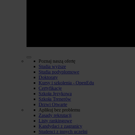
Poznaj naszą ofertę
Studia wyższe
Studia podyplomowe
Doktoraty
Kursy i szkolenia - OpenEdu
Certyfikacje
Szkoła Językowa
Szkoła Trenerów
Drzwi Otwarte
Aplikuj bez problemu
Zasady rekrutacji
Listy rankingowe
Kandydaci z zagranicy
Studenci z innych uczelni