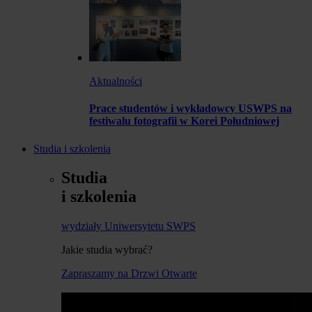
Aktualności
Prace studentów i wykładowcy USWPS na
festiwalu fotografii w Korei Południowej
Studia i szkolenia
Studia
i szkolenia
wydziały Uniwersytetu SWPS
Jakie studia wybrać?
Zapraszamy na Drzwi Otwarte