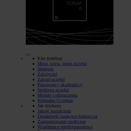
Kim jesteśmy
Misja, wizja, status uczelni
Strategia
Założyciel
Zarząd uczelni
Pracownicy akademiccy
Struktura uczelni
Medale i odznaczenia
Wirtualna Uczelnia
Jak działamy
Jakość kształcenia
Działalność naukowo-badawcza
Zaangażowanie społeczne
Współpraca międzynarodowa