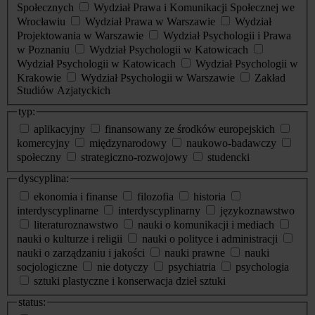
Społecznych
Wydział Prawa i Komunikacji Społecznej we
Wrocławiu
Wydział Prawa w Warszawie
Wydział
Projektowania w Warszawie
Wydział Psychologii i Prawa
w Poznaniu
Wydział Psychologii w Katowicach
Wydział Psychologii w Katowicach
Wydział Psychologii w
Krakowie
Wydział Psychologii w Warszawie
Zakład
Studiów Azjatyckich
typ:
aplikacyjny
finansowany ze środków europejskich
komercyjny
międzynarodowy
naukowo-badawczy
społeczny
strategiczno-rozwojowy
studencki
dyscyplina:
ekonomia i finanse
filozofia
historia
interdyscyplinarne
interdyscyplinarny
językoznawstwo
literaturoznawstwo
nauki o komunikacji i mediach
nauki o kulturze i religii
nauki o polityce i administracji
nauki o zarządzaniu i jakości
nauki prawne
nauki
socjologiczne
nie dotyczy
psychiatria
psychologia
sztuki plastyczne i konserwacja dzieł sztuki
status: