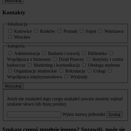
Wyszukaj
Kontakty
lokalizacja:
Katowice
Kraków
Poznań
Sopot
Warszawa
Wrocław
kategoria:
Administracja
Badania i rozwój
Biblioteka
Współpraca z biznesem
Dział Prawny
Instytuty i centra
badawcze
Marketing i komunikacja
Obsługa studenta
Organizacje studenckie
Rekrutacja
Usługi
Współpraca międzynarodowa
Wydziały
Wyszukaj
Jeżeli nie znalazłeś tego czego szukałeś zawsze możesz wpisać
szukane słowo lub frazę poniżej
Wpisz nazwę jednostki
Szukaj
Szukasz czegoś zupełnie innego? Sprawdź, może się