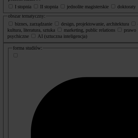
I stopnia
II stopnia
jednolite magisterskie
doktoraty
obszar tematyczny:
biznes, zarządzanie
design, projektowanie, architektura
kultura, literatura, sztuka
marketing, public relations
prawo
psychiczne
AI (sztuczna inteligencja)
dodatkowe
forma studiów:
informacje
o
studiach