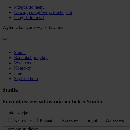
Przejdź do menu
Nawiguj po głównych sekcjach
Przejdź do treści
Wybierz kategorię wyszukiwania
Studia
Badania i projekty
Wydarzenia
Kontakty
Inne
Szybkie linki
Studia
Formularz wyszukiwania na belce: Studia
lokalizacja:
Katowice
Poznań
Rzeszów
Sopot
Warszawa
poziom studiów: