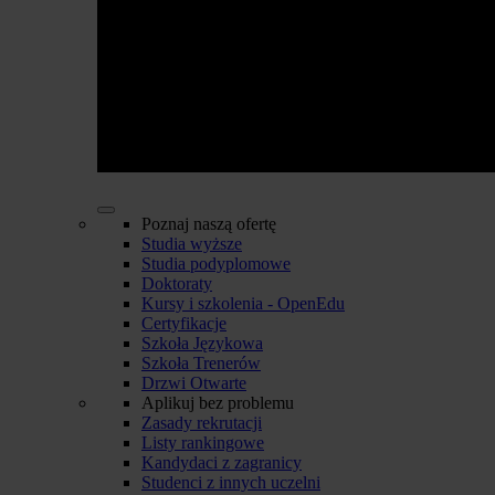
Poznaj naszą ofertę
Studia wyższe
Studia podyplomowe
Doktoraty
Kursy i szkolenia - OpenEdu
Certyfikacje
Szkoła Językowa
Szkoła Trenerów
Drzwi Otwarte
Aplikuj bez problemu
Zasady rekrutacji
Listy rankingowe
Kandydaci z zagranicy
Studenci z innych uczelni