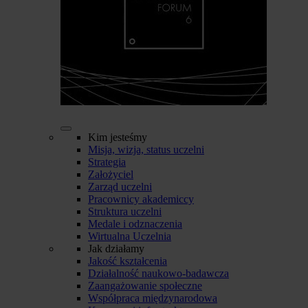
Kim jesteśmy
Misja, wizja, status uczelni
Strategia
Założyciel
Zarząd uczelni
Pracownicy akademiccy
Struktura uczelni
Medale i odznaczenia
Wirtualna Uczelnia
Jak działamy
Jakość kształcenia
Działalność naukowo-badawcza
Zaangażowanie społeczne
Współpraca międzynarodowa