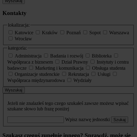
Wyszukaj
Kontakty
lokalizacja:
Katowice
Kraków
Poznań
Sopot
Warszawa
Wrocław
kategoria:
Administracja
Badania i rozwój
Biblioteka
Współpraca z biznesem
Dział Prawny
Instytuty i centra
badawcze
Marketing i komunikacja
Obsługa studenta
Organizacje studenckie
Rekrutacja
Usługi
Współpraca międzynarodowa
Wydziały
Wyszukaj
Jeżeli nie znalazłeś tego czego szukałeś zawsze możesz wpisać
szukane słowo lub frazę poniżej
Wpisz nazwę jednostki
Szukaj
Szukasz czegoś zupełnie innego? Sprawdź, może się