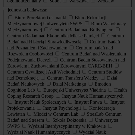
ogólnouczelniany
Sopot
Warszawa
Wrocław
jednostka badawcza:
Biuro Prorektorki ds. nauki
Biuro Rekrutacji
Międzynarodowej Uniwersytetu SWPS
Biuro Współpracy
Międzynarodowej
Centrum Badań nad Bullyingiem
Centrum Badań nad Ekonomiką Miejsc Pamięci
Centrum
Badań nad Historią i Sprawiedliwością
Centrum Badań
nad Poznaniem i Zachowaniem
Centrum badań nad
Rozwojem Osobowości
Centrum Badań nad Wspieraniem
Podejmowania Decyzji
Centrum Badań Stosowanych nad
Zdrowiem i Zachowaniami Zdrowotnymi CARE-BEH
Centrum Cywilizacji Azji Wschodniej
Centrum Studiów
nad Demokracją
Centrum Transferu Wiedzy
Dział
Badań Naukowych
Dział Marketingu
Emotion
Cognition Lab
Europejski Uniwersytet Viadrina
Health
Coping Research Group
Instytut Nauk Humanistycznych
Instytut Nauk Społecznych
Instytut Prawa
Instytut
Projektowania
Instytut Psychologii
Konfederacja
Lewiatan
Młodzi w Centrum Lab
StresLab Centrum
Badań nad Stresem
Szkoła Doktorska
Uniwersytet
SWPS
Wydział Interdyscyplinarny w Krakowie
Wydział Nauk Humanistycznych
Wydział Nauk