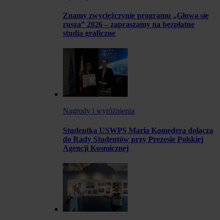
Znamy zwyciężczynie programu „Głowa się
rusza” 2026 – zapraszamy na bezpłatne
studia graficzne
Nagrody i wyróżnienia
Studentka USWPS Maria Komędera dołącza
do Rady Studentów przy Prezesie Polskiej
Agencji Kosmicznej