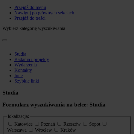
Przejdź do menu
Nawiguj po głównych sekcjach
Przejdź do treści
Wybierz kategorię wyszukiwania
Studia
Badania i projekty
Wydarzenia
Kontakty
Inne
Szybkie linki
Studia
Formularz wyszukiwania na belce: Studia
lokalizacja:
Katowice
Poznań
Rzeszów
Sopot
Warszawa
Wrocław
Kraków