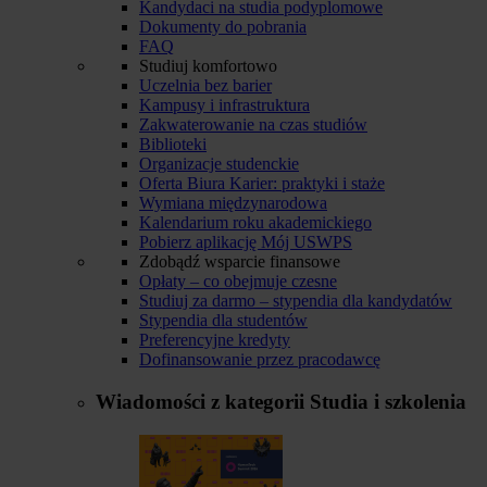
Kandydaci na studia podyplomowe
Dokumenty do pobrania
FAQ
Studiuj komfortowo
Uczelnia bez barier
Kampusy i infrastruktura
Zakwaterowanie na czas studiów
Biblioteki
Organizacje studenckie
Oferta Biura Karier: praktyki i staże
Wymiana międzynarodowa
Kalendarium roku akademickiego
Pobierz aplikację Mój USWPS
Zdobądź wsparcie finansowe
Opłaty – co obejmuje czesne
Studiuj za darmo – stypendia dla kandydatów
Stypendia dla studentów
Preferencyjne kredyty
Dofinansowanie przez pracodawcę
Wiadomości z kategorii
Studia i szkolenia