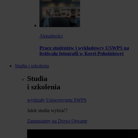
Aktualności
Prace studentów i wykładowcy USWPS na
festiwalu fotografii w Korei Południowej
Studia i szkolenia
Studia
i szkolenia
wydziały Uniwersytetu SWPS
Jakie studia wybrać?
Zapraszamy na Drzwi Otwarte