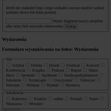
Jeżeli nie znalazłeś tego czego szukałeś zawsze możesz wpisać
szukane słowo lub frazę poniżej
Wpisz fragment nazwy projektu
albo imię i/lub nazwisko kierownika
Szukaj
Wydarzenia
Formularz wyszukiwania na belce: Wydarzenia
typ:
Artykuł
Debata
Ebook
Festiwal
Koncert
Konferencja
Książka
Podcast
Raport
Silent-
disco
Spektakl
Spotkanie
Studia-podyplomowe
Szkolenie
Turniej-gier
Uroczystość
Videocast
Warsztat
Webinar
Wykład
Wystawa
lokalizacja:
Katowice
Kraków
online
Poznań
Sopot
Warszawa
Wrocław