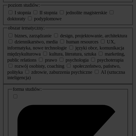
poziom studiów:
I stopnia
II stopnia
jednolite magisterskie
doktoraty
podyplomowe
obszar tematyczny:
biznes, zarządzanie
design, projektowanie, architektura
dziennikarstwo, media
human resources
UX,
informatyka, nowe technologie
języki obce, komunikacja
międzykulturowa
kultura, literatura, sztuka
marketing,
public relations
prawo
psychologia
psychoterapia
rozwój osobisty, coaching
społeczeństwo, państwo,
polityka
zdrowie, zaburzenia psychiczne
AI (sztuczna
inteligencja)
dodatkowe
forma studiów:
informacje
o
studiach