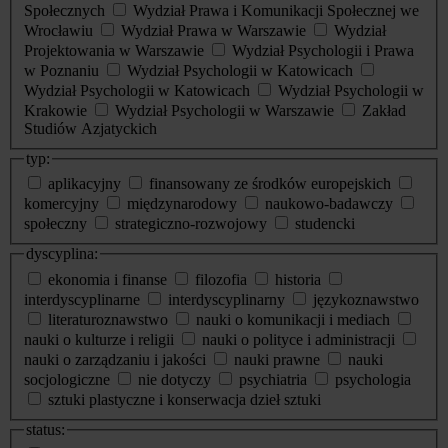
Społecznych
Wydział Prawa i Komunikacji Społecznej we
Wrocławiu
Wydział Prawa w Warszawie
Wydział
Projektowania w Warszawie
Wydział Psychologii i Prawa
w Poznaniu
Wydział Psychologii w Katowicach
Wydział Psychologii w Katowicach
Wydział Psychologii w
Krakowie
Wydział Psychologii w Warszawie
Zakład
Studiów Azjatyckich
typ:
aplikacyjny
finansowany ze środków europejskich
komercyjny
międzynarodowy
naukowo-badawczy
społeczny
strategiczno-rozwojowy
studencki
dyscyplina:
ekonomia i finanse
filozofia
historia
interdyscyplinarne
interdyscyplinarny
językoznawstwo
literaturoznawstwo
nauki o komunikacji i mediach
nauki o kulturze i religii
nauki o polityce i administracji
nauki o zarządzaniu i jakości
nauki prawne
nauki
socjologiczne
nie dotyczy
psychiatria
psychologia
sztuki plastyczne i konserwacja dzieł sztuki
status: