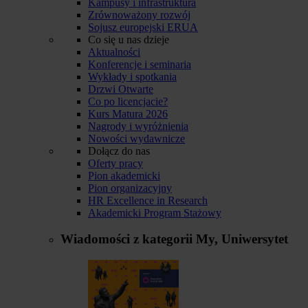
Kampusy i infrastruktura
Zrównoważony rozwój
Sojusz europejski ERUA
Co się u nas dzieje
Aktualności
Konferencje i seminaria
Wykłady i spotkania
Drzwi Otwarte
Co po licencjacie?
Kurs Matura 2026
Nagrody i wyróżnienia
Nowości wydawnicze
Dołącz do nas
Oferty pracy
Pion akademicki
Pion organizacyjny
HR Excellence in Research
Akademicki Program Stażowy
Wiadomości z kategorii
My, Uniwersytet