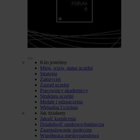
Kim jesteśmy
Misja, wizja, status uczelni
Strategia
Założyciel
Zarząd uczelni
Pracownicy akademiccy
Struktura uczelni
Medale i odznaczenia
Wirtualna Uczelnia
Jak działamy
Jakość kształcenia
Działalność naukowo-badawcza
Zaangażowanie społeczne
Współpraca międzynarodowa