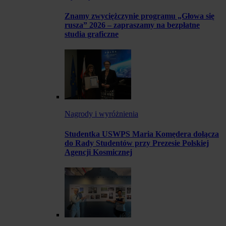
Znamy zwyciężczynie programu „Głowa się
rusza” 2026 – zapraszamy na bezpłatne
studia graficzne
Nagrody i wyróżnienia
Studentka USWPS Maria Komędera dołącza
do Rady Studentów przy Prezesie Polskiej
Agencji Kosmicznej