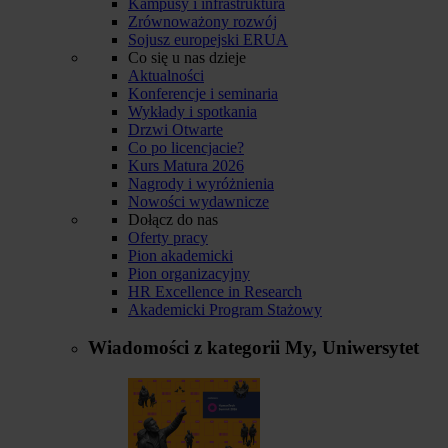
Kampusy i infrastruktura
Zrównoważony rozwój
Sojusz europejski ERUA
Co się u nas dzieje
Aktualności
Konferencje i seminaria
Wykłady i spotkania
Drzwi Otwarte
Co po licencjacie?
Kurs Matura 2026
Nagrody i wyróżnienia
Nowości wydawnicze
Dołącz do nas
Oferty pracy
Pion akademicki
Pion organizacyjny
HR Excellence in Research
Akademicki Program Stażowy
Wiadomości z kategorii
My, Uniwersytet