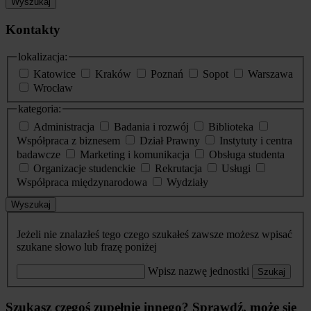
Wyszukaj
Kontakty
lokalizacja:
Katowice
Kraków
Poznań
Sopot
Warszawa
Wrocław
kategoria:
Administracja
Badania i rozwój
Biblioteka
Współpraca z biznesem
Dział Prawny
Instytuty i centra
badawcze
Marketing i komunikacja
Obsługa studenta
Organizacje studenckie
Rekrutacja
Usługi
Współpraca międzynarodowa
Wydziały
Wyszukaj
Jeżeli nie znalazłeś tego czego szukałeś zawsze możesz wpisać
szukane słowo lub frazę poniżej
Wpisz nazwę jednostki
Szukaj
Szukasz czegoś zupełnie innego? Sprawdź, może się