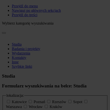
Przejdź do menu
Nawiguj po głównych sekcjach
Przejdź do treści
Wybierz kategorię wyszukiwania
Studia
Badania i projekty
Wydarzenia
Kontakty
Inne
Szybkie linki
Studia
Formularz wyszukiwania na belce: Studia
lokalizacja:
Katowice
Poznań
Rzeszów
Sopot
Warszawa
Wrocław
Kraków