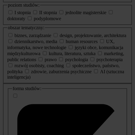
poziom studiów:
I stopnia
II stopnia
jednolite magisterskie
doktoraty
podyplomowe
obszar tematyczny:
biznes, zarządzanie
design, projektowanie, architektura
dziennikarstwo, media
human resources
UX,
informatyka, nowe technologie
języki obce, komunikacja
międzykulturowa
kultura, literatura, sztuka
marketing,
public relations
prawo
psychologia
psychoterapia
rozwój osobisty, coaching
społeczeństwo, państwo,
polityka
zdrowie, zaburzenia psychiczne
AI (sztuczna
inteligencja)
dodatkowe
forma studiów:
informacje
o
studiach