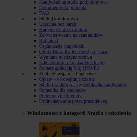
Kandydaci na studia podyplomowe
Dokumenty do pobrania
FAQ
Studiuj komfortowo
Uczelnia bez barier
Kampusy i infrastruktura
Zakwaterowanie na czas studiów
Biblioteki
Organizacje studenckie
Oferta Biura Karier: praktyki i staże
Wymiana międzynarodowa
Kalendarium roku akademickiego
Pobierz aplikację Mój USWPS
Zdobądź wsparcie finansowe
Opłaty – co obejmuje czesne
Studiuj za darmo – stypendia dla kandydatów
Stypendia dla studentów
Preferencyjne kredyty
Dofinansowanie przez pracodawcę
Wiadomości z kategorii
Studia i szkolenia