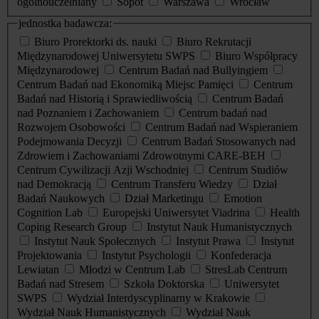
ogólnouczelniany
Sopot
Warszawa
Wrocław
jednostka badawcza:
Biuro Prorektorki ds. nauki
Biuro Rekrutacji
Międzynarodowej Uniwersytetu SWPS
Biuro Współpracy
Międzynarodowej
Centrum Badań nad Bullyingiem
Centrum Badań nad Ekonomiką Miejsc Pamięci
Centrum
Badań nad Historią i Sprawiedliwością
Centrum Badań
nad Poznaniem i Zachowaniem
Centrum badań nad
Rozwojem Osobowości
Centrum Badań nad Wspieraniem
Podejmowania Decyzji
Centrum Badań Stosowanych nad
Zdrowiem i Zachowaniami Zdrowotnymi CARE-BEH
Centrum Cywilizacji Azji Wschodniej
Centrum Studiów
nad Demokracją
Centrum Transferu Wiedzy
Dział
Badań Naukowych
Dział Marketingu
Emotion
Cognition Lab
Europejski Uniwersytet Viadrina
Health
Coping Research Group
Instytut Nauk Humanistycznych
Instytut Nauk Społecznych
Instytut Prawa
Instytut
Projektowania
Instytut Psychologii
Konfederacja
Lewiatan
Młodzi w Centrum Lab
StresLab Centrum
Badań nad Stresem
Szkoła Doktorska
Uniwersytet
SWPS
Wydział Interdyscyplinarny w Krakowie
Wydział Nauk Humanistycznych
Wydział Nauk