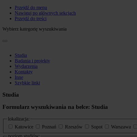
Przejdź do menu
Nawiguj po głównych sekcjach
Przejdź do treści
Wybierz kategorię wyszukiwania
Studia
Badania i projekty
Wydarzenia
Kontakty
Inne
Szybkie linki
Studia
Formularz wyszukiwania na belce: Studia
lokalizacja:
Katowice
Poznań
Rzeszów
Sopot
Warszawa
poziom studiów: