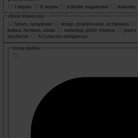
I stopnia
II stopnia
jednolite magisterskie
doktoraty
obszar tematyczny:
biznes, zarządzanie
design, projektowanie, architektura
kultura, literatura, sztuka
marketing, public relations
prawo
psychiczne
AI (sztuczna inteligencja)
dodatkowe
forma studiów:
informacje
o
studiach