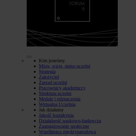
Kim jesteśmy
Misja, wizja, status uczelni
Strategia
Założyciel
Zarząd uczelni
Pracownicy akademiccy
Struktura uczelni
Medale i odznaczenia
Wirtualna Uczelnia
Jak działamy
Jakość kształcenia
Działalność naukowo-badawcza
Zaangażowanie społeczne
Współpraca międzynarodowa