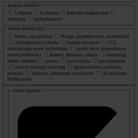
poziom studiów:
I stopnia
II stopnia
jednolite magisterskie
doktoraty
podyplomowe
obszar tematyczny:
biznes, zarządzanie
design, projektowanie, architektura
dziennikarstwo, media
human resources
UX,
informatyka, nowe technologie
języki obce, komunikacja
międzykulturowa
kultura, literatura, sztuka
marketing,
public relations
prawo
psychologia
psychoterapia
rozwój osobisty, coaching
społeczeństwo, państwo,
polityka
zdrowie, zaburzenia psychiczne
AI (sztuczna
inteligencja)
dodatkowe
forma studiów:
informacje
o
studiach