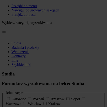
Przejdź do menu
Nawiguj po głównych sekcjach
Przejdź do treści
Wybierz kategorię wyszukiwania
Studia
Badania i projekty
Wydarzenia
Kontakty
Inne
Szybkie linki
Studia
Formularz wyszukiwania na belce: Studia
lokalizacja:
Katowice
Poznań
Rzeszów
Sopot
Warszawa
Wrocław
Kraków