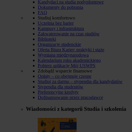
Kandydaci na studia podyplomowe
Dokumenty do pobrania
FAQ
Studiuj komfortowo
Uczelnia bez barier
Kampusy i infrastruktura
Zakwaterowanie na czas studiów
Biblioteki
Organizacje studenckie
Oferta Biura Karier: praktyki i staże
Wymiana międzynarodowa
Kalendarium roku akademickiego
Pobierz aplikację Mój USWPS
Zdobądź wsparcie finansowe
Opłaty – co obejmuje czesne
Studiuj za darmo – stypendia dla kandydatów
Stypendia dla studentów
Preferencyjne kredyty
Dofinansowanie przez pracodawcę
Wiadomości z kategorii
Studia i szkolenia