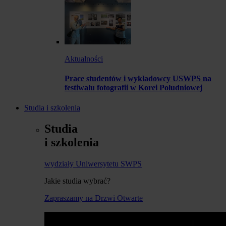
Aktualności
Prace studentów i wykładowcy USWPS na
festiwalu fotografii w Korei Południowej
Studia i szkolenia
Studia
i szkolenia
wydziały Uniwersytetu SWPS
Jakie studia wybrać?
Zapraszamy na Drzwi Otwarte