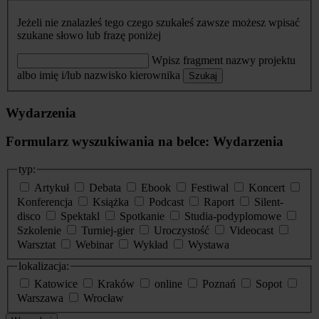
Jeżeli nie znalazłeś tego czego szukałeś zawsze możesz wpisać
szukane słowo lub frazę poniżej
Wpisz fragment nazwy projektu
albo imię i/lub nazwisko kierownika
Szukaj
Wydarzenia
Formularz wyszukiwania na belce: Wydarzenia
typ:
Artykuł
Debata
Ebook
Festiwal
Koncert
Konferencja
Książka
Podcast
Raport
Silent-
disco
Spektakl
Spotkanie
Studia-podyplomowe
Szkolenie
Turniej-gier
Uroczystość
Videocast
Warsztat
Webinar
Wykład
Wystawa
lokalizacja:
Katowice
Kraków
online
Poznań
Sopot
Warszawa
Wrocław