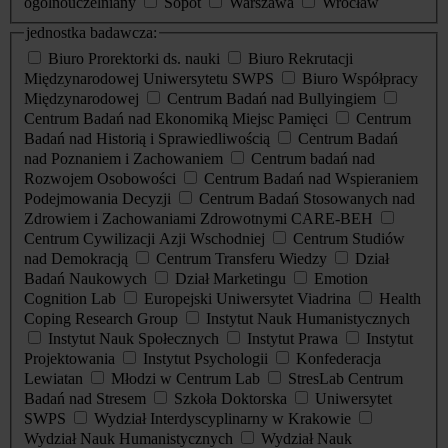
ogólnouczelniany
Sopot
Warszawa
Wrocław
jednostka badawcza:
Biuro Prorektorki ds. nauki
Biuro Rekrutacji
Międzynarodowej Uniwersytetu SWPS
Biuro Współpracy
Międzynarodowej
Centrum Badań nad Bullyingiem
Centrum Badań nad Ekonomiką Miejsc Pamięci
Centrum
Badań nad Historią i Sprawiedliwością
Centrum Badań
nad Poznaniem i Zachowaniem
Centrum badań nad
Rozwojem Osobowości
Centrum Badań nad Wspieraniem
Podejmowania Decyzji
Centrum Badań Stosowanych nad
Zdrowiem i Zachowaniami Zdrowotnymi CARE-BEH
Centrum Cywilizacji Azji Wschodniej
Centrum Studiów
nad Demokracją
Centrum Transferu Wiedzy
Dział
Badań Naukowych
Dział Marketingu
Emotion
Cognition Lab
Europejski Uniwersytet Viadrina
Health
Coping Research Group
Instytut Nauk Humanistycznych
Instytut Nauk Społecznych
Instytut Prawa
Instytut
Projektowania
Instytut Psychologii
Konfederacja
Lewiatan
Młodzi w Centrum Lab
StresLab Centrum
Badań nad Stresem
Szkoła Doktorska
Uniwersytet
SWPS
Wydział Interdyscyplinarny w Krakowie
Wydział Nauk Humanistycznych
Wydział Nauk