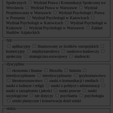
Społecznych
Wydział Prawa i Komunikacji Społecznej we
Wrocławiu
Wydział Prawa w Warszawie
Wydział
Projektowania w Warszawie
Wydział Psychologii i Prawa
w Poznaniu
Wydział Psychologii w Katowicach
Wydział Psychologii w Katowicach
Wydział Psychologii w
Krakowie
Wydział Psychologii w Warszawie
Zakład
Studiów Azjatyckich
typ:
aplikacyjny
finansowany ze środków europejskich
komercyjny
międzynarodowy
naukowo-badawczy
społeczny
strategiczno-rozwojowy
studencki
dyscyplina:
ekonomia i finanse
filozofia
historia
interdyscyplinarne
interdyscyplinarny
językoznawstwo
literaturoznawstwo
nauki o komunikacji i mediach
nauki o kulturze i religii
nauki o polityce i administracji
nauki o zarządzaniu i jakości
nauki prawne
nauki
socjologiczne
nie dotyczy
psychiatria
psychologia
sztuki plastyczne i konserwacja dzieł sztuki
status: