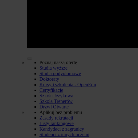
Poznaj naszą ofertę
Studia wyższe
Studia podyplomowe
Doktoraty
Kursy i szkolenia - OpenEdu
Certyfikacje
Szkoła Językowa
Szkoła Trenerów
Drzwi Otwarte
Aplikuj bez problemu
Zasady rekrutacji
Listy rankingowe
Kandydaci z zagranicy
Studenci z innych uczelni