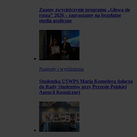
Znamy zwyciężczynie programu „Głowa się
rusza” 2026 – zapraszamy na bezpłatne
studia graficzne
Nagrody i wyróżnienia
Studentka USWPS Maria Komędera dołącza
do Rady Studentów przy Prezesie Polskiej
Agencji Kosmicznej