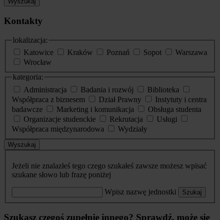
Wyszukaj
Kontakty
lokalizacja:
Katowice
Kraków
Poznań
Sopot
Warszawa
Wrocław
kategoria:
Administracja
Badania i rozwój
Biblioteka
Współpraca z biznesem
Dział Prawny
Instytuty i centra
badawcze
Marketing i komunikacja
Obsługa studenta
Organizacje studenckie
Rekrutacja
Usługi
Współpraca międzynarodowa
Wydziały
Wyszukaj
Jeżeli nie znalazłeś tego czego szukałeś zawsze możesz wpisać
szukane słowo lub frazę poniżej
Wpisz nazwę jednostki
Szukaj
Szukasz czegoś zupełnie innego? Sprawdź, może się