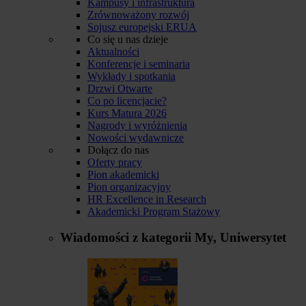
Kampusy i infrastruktura
Zrównoważony rozwój
Sojusz europejski ERUA
Co się u nas dzieje
Aktualności
Konferencje i seminaria
Wykłady i spotkania
Drzwi Otwarte
Co po licencjacie?
Kurs Matura 2026
Nagrody i wyróżnienia
Nowości wydawnicze
Dołącz do nas
Oferty pracy
Pion akademicki
Pion organizacyjny
HR Excellence in Research
Akademicki Program Stażowy
Wiadomości z kategorii
My, Uniwersytet