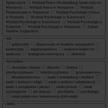
Społecznych
Wydział Prawa i Komunikacji Społecznej we
Wrocławiu
Wydział Prawa w Warszawie
Wydział
Projektowania w Warszawie
Wydział Psychologii i Prawa
w Poznaniu
Wydział Psychologii w Katowicach
Wydział Psychologii w Katowicach
Wydział Psychologii w
Krakowie
Wydział Psychologii w Warszawie
Zakład
Studiów Azjatyckich
typ:
aplikacyjny
finansowany ze środków europejskich
komercyjny
międzynarodowy
naukowo-badawczy
społeczny
strategiczno-rozwojowy
studencki
dyscyplina:
ekonomia i finanse
filozofia
historia
interdyscyplinarne
interdyscyplinarny
językoznawstwo
literaturoznawstwo
nauki o komunikacji i mediach
nauki o kulturze i religii
nauki o polityce i administracji
nauki o zarządzaniu i jakości
nauki prawne
nauki
socjologiczne
nie dotyczy
psychiatria
psychologia
sztuki plastyczne i konserwacja dzieł sztuki
status: