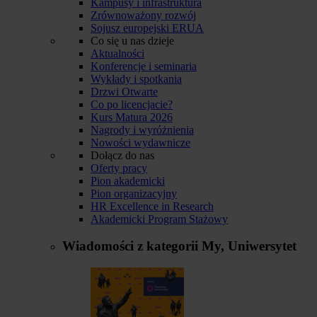
Kampusy i infrastruktura
Zrównoważony rozwój
Sojusz europejski ERUA
Co się u nas dzieje
Aktualności
Konferencje i seminaria
Wykłady i spotkania
Drzwi Otwarte
Co po licencjacie?
Kurs Matura 2026
Nagrody i wyróżnienia
Nowości wydawnicze
Dołącz do nas
Oferty pracy
Pion akademicki
Pion organizacyjny
HR Excellence in Research
Akademicki Program Stażowy
Wiadomości z kategorii
My, Uniwersytet