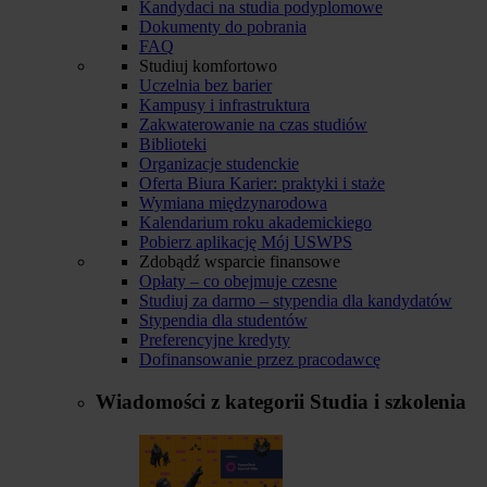
Kandydaci na studia podyplomowe
Dokumenty do pobrania
FAQ
Studiuj komfortowo
Uczelnia bez barier
Kampusy i infrastruktura
Zakwaterowanie na czas studiów
Biblioteki
Organizacje studenckie
Oferta Biura Karier: praktyki i staże
Wymiana międzynarodowa
Kalendarium roku akademickiego
Pobierz aplikację Mój USWPS
Zdobądź wsparcie finansowe
Opłaty – co obejmuje czesne
Studiuj za darmo – stypendia dla kandydatów
Stypendia dla studentów
Preferencyjne kredyty
Dofinansowanie przez pracodawcę
Wiadomości z kategorii
Studia i szkolenia