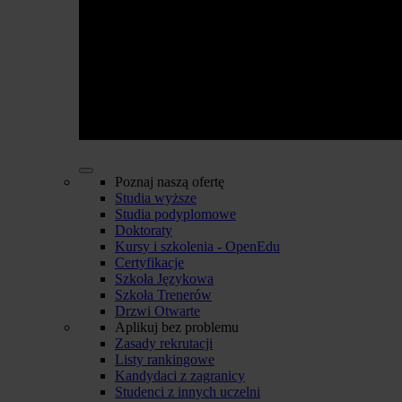
Poznaj naszą ofertę
Studia wyższe
Studia podyplomowe
Doktoraty
Kursy i szkolenia - OpenEdu
Certyfikacje
Szkoła Językowa
Szkoła Trenerów
Drzwi Otwarte
Aplikuj bez problemu
Zasady rekrutacji
Listy rankingowe
Kandydaci z zagranicy
Studenci z innych uczelni