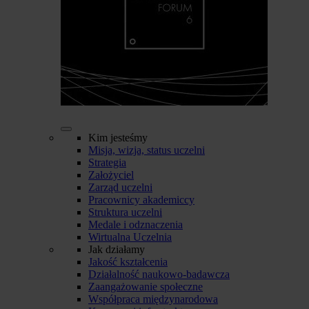
Kim jesteśmy
Misja, wizja, status uczelni
Strategia
Założyciel
Zarząd uczelni
Pracownicy akademiccy
Struktura uczelni
Medale i odznaczenia
Wirtualna Uczelnia
Jak działamy
Jakość kształcenia
Działalność naukowo-badawcza
Zaangażowanie społeczne
Współpraca międzynarodowa