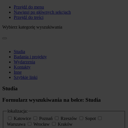
Przejdź do menu
Nawiguj po głównych sekcjach
Przejdź do treści
Wybierz kategorię wyszukiwania
Studia
Badania i projekty
Wydarzenia
Kontakty
Inne
Szybkie linki
Studia
Formularz wyszukiwania na belce: Studia
lokalizacja:
Katowice
Poznań
Rzeszów
Sopot
Warszawa
Wrocław
Kraków