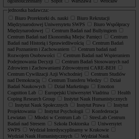
ogólnouczelniany
Sopot
Warszawa
Wrocław
jednostka badawcza:
Biuro Prorektorki ds. nauki
Biuro Rekrutacji
Międzynarodowej Uniwersytetu SWPS
Biuro Współpracy
Międzynarodowej
Centrum Badań nad Bullyingiem
Centrum Badań nad Ekonomiką Miejsc Pamięci
Centrum
Badań nad Historią i Sprawiedliwością
Centrum Badań
nad Poznaniem i Zachowaniem
Centrum badań nad
Rozwojem Osobowości
Centrum Badań nad Wspieraniem
Podejmowania Decyzji
Centrum Badań Stosowanych nad
Zdrowiem i Zachowaniami Zdrowotnymi CARE-BEH
Centrum Cywilizacji Azji Wschodniej
Centrum Studiów
nad Demokracją
Centrum Transferu Wiedzy
Dział
Badań Naukowych
Dział Marketingu
Emotion
Cognition Lab
Europejski Uniwersytet Viadrina
Health
Coping Research Group
Instytut Nauk Humanistycznych
Instytut Nauk Społecznych
Instytut Prawa
Instytut
Projektowania
Instytut Psychologii
Konfederacja
Lewiatan
Młodzi w Centrum Lab
StresLab Centrum
Badań nad Stresem
Szkoła Doktorska
Uniwersytet
SWPS
Wydział Interdyscyplinarny w Krakowie
Wydział Nauk Humanistycznych
Wydział Nauk