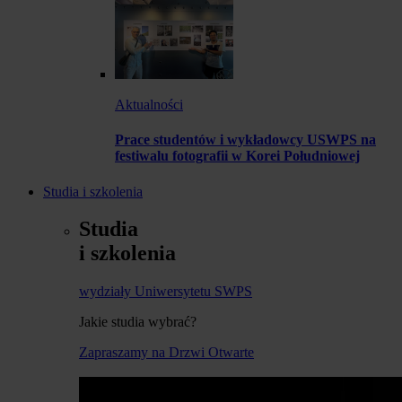
Aktualności
Prace studentów i wykładowcy USWPS na
festiwalu fotografii w Korei Południowej
Studia i szkolenia
Studia
i szkolenia
wydziały Uniwersytetu SWPS
Jakie studia wybrać?
Zapraszamy na Drzwi Otwarte