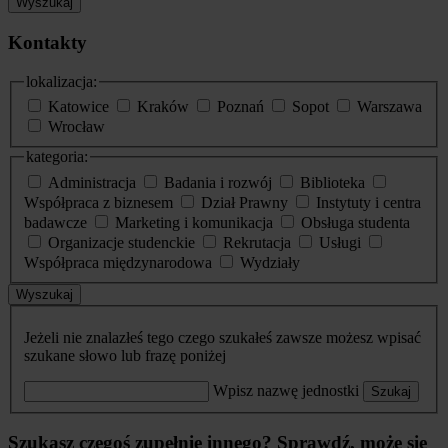
Wyszukaj
Kontakty
lokalizacja:
Katowice
Kraków
Poznań
Sopot
Warszawa
Wrocław
kategoria:
Administracja
Badania i rozwój
Biblioteka
Współpraca z biznesem
Dział Prawny
Instytuty i centra
badawcze
Marketing i komunikacja
Obsługa studenta
Organizacje studenckie
Rekrutacja
Usługi
Współpraca międzynarodowa
Wydziały
Wyszukaj
Jeżeli nie znalazłeś tego czego szukałeś zawsze możesz wpisać
szukane słowo lub frazę poniżej
Wpisz nazwę jednostki
Szukaj
Szukasz czegoś zupełnie innego? Sprawdź, może się