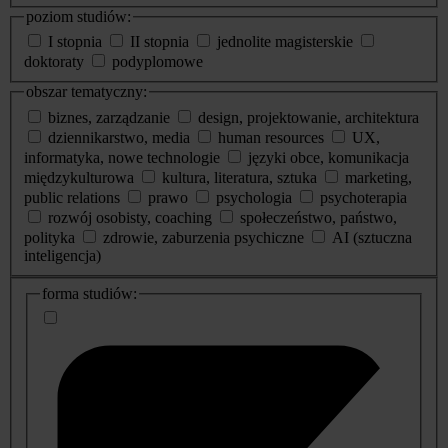
poziom studiów:
I stopnia
II stopnia
jednolite magisterskie
doktoraty
podyplomowe
obszar tematyczny:
biznes, zarządzanie
design, projektowanie, architektura
dziennikarstwo, media
human resources
UX,
informatyka, nowe technologie
języki obce, komunikacja
międzykulturowa
kultura, literatura, sztuka
marketing,
public relations
prawo
psychologia
psychoterapia
rozwój osobisty, coaching
społeczeństwo, państwo,
polityka
zdrowie, zaburzenia psychiczne
AI (sztuczna
inteligencja)
dodatkowe
forma studiów:
informacje
o
studiach