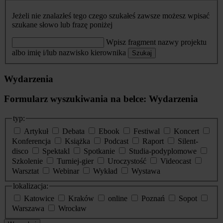
Jeżeli nie znalazłeś tego czego szukałeś zawsze możesz wpisać
szukane słowo lub frazę poniżej
Wpisz fragment nazwy projektu
albo imię i/lub nazwisko kierownika
Szukaj
Wydarzenia
Formularz wyszukiwania na belce: Wydarzenia
typ:
Artykuł
Debata
Ebook
Festiwal
Koncert
Konferencja
Książka
Podcast
Raport
Silent-
disco
Spektakl
Spotkanie
Studia-podyplomowe
Szkolenie
Turniej-gier
Uroczystość
Videocast
Warsztat
Webinar
Wykład
Wystawa
lokalizacja:
Katowice
Kraków
online
Poznań
Sopot
Warszawa
Wrocław