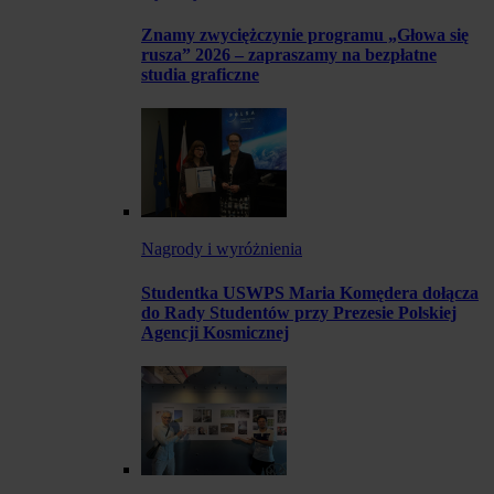
Znamy zwyciężczynie programu „Głowa się
rusza” 2026 – zapraszamy na bezpłatne
studia graficzne
Nagrody i wyróżnienia
Studentka USWPS Maria Komędera dołącza
do Rady Studentów przy Prezesie Polskiej
Agencji Kosmicznej