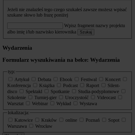
Jeżeli nie znalazłeś tego czego szukałeś zawsze możesz wpisać
szukane słowo lub frazę poniżej
Wpisz fragment nazwy projektu
albo imię i/lub nazwisko kierownika
Szukaj
Wydarzenia
Formularz wyszukiwania na belce: Wydarzenia
typ:
Artykuł
Debata
Ebook
Festiwal
Koncert
Konferencja
Książka
Podcast
Raport
Silent-
disco
Spektakl
Spotkanie
Studia-podyplomowe
Szkolenie
Turniej-gier
Uroczystość
Videocast
Warsztat
Webinar
Wykład
Wystawa
lokalizacja:
Katowice
Kraków
online
Poznań
Sopot
Warszawa
Wrocław