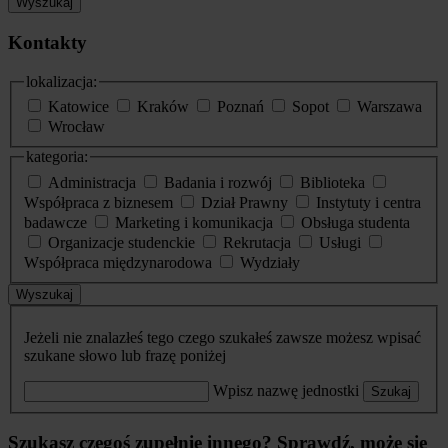
Wyszukaj
Kontakty
lokalizacja:
Katowice
Kraków
Poznań
Sopot
Warszawa
Wrocław
kategoria:
Administracja
Badania i rozwój
Biblioteka
Współpraca z biznesem
Dział Prawny
Instytuty i centra
badawcze
Marketing i komunikacja
Obsługa studenta
Organizacje studenckie
Rekrutacja
Usługi
Współpraca międzynarodowa
Wydziały
Wyszukaj
Jeżeli nie znalazłeś tego czego szukałeś zawsze możesz wpisać
szukane słowo lub frazę poniżej
Wpisz nazwę jednostki
Szukaj
Szukasz czegoś zupełnie innego? Sprawdź, może się