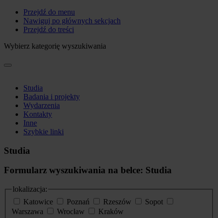
Przejdź do menu
Nawiguj po głównych sekcjach
Przejdź do treści
Wybierz kategorię wyszukiwania
Studia
Badania i projekty
Wydarzenia
Kontakty
Inne
Szybkie linki
Studia
Formularz wyszukiwania na belce: Studia
lokalizacja:
Katowice
Poznań
Rzeszów
Sopot
Warszawa
Wrocław
Kraków