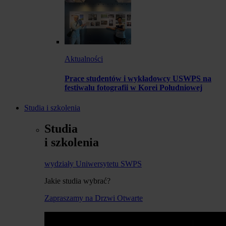
Aktualności
Prace studentów i wykładowcy USWPS na
festiwalu fotografii w Korei Południowej
Studia i szkolenia
Studia
i szkolenia
wydziały Uniwersytetu SWPS
Jakie studia wybrać?
Zapraszamy na Drzwi Otwarte