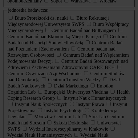
ogólnouczelniany
Sopot
Warszawa
Wrocław
jednostka badawcza:
Biuro Prorektorki ds. nauki
Biuro Rekrutacji
Międzynarodowej Uniwersytetu SWPS
Biuro Współpracy
Międzynarodowej
Centrum Badań nad Bullyingiem
Centrum Badań nad Ekonomiką Miejsc Pamięci
Centrum
Badań nad Historią i Sprawiedliwością
Centrum Badań
nad Poznaniem i Zachowaniem
Centrum badań nad
Rozwojem Osobowości
Centrum Badań nad Wspieraniem
Podejmowania Decyzji
Centrum Badań Stosowanych nad
Zdrowiem i Zachowaniami Zdrowotnymi CARE-BEH
Centrum Cywilizacji Azji Wschodniej
Centrum Studiów
nad Demokracją
Centrum Transferu Wiedzy
Dział
Badań Naukowych
Dział Marketingu
Emotion
Cognition Lab
Europejski Uniwersytet Viadrina
Health
Coping Research Group
Instytut Nauk Humanistycznych
Instytut Nauk Społecznych
Instytut Prawa
Instytut
Projektowania
Instytut Psychologii
Konfederacja
Lewiatan
Młodzi w Centrum Lab
StresLab Centrum
Badań nad Stresem
Szkoła Doktorska
Uniwersytet
SWPS
Wydział Interdyscyplinarny w Krakowie
Wydział Nauk Humanistycznych
Wydział Nauk