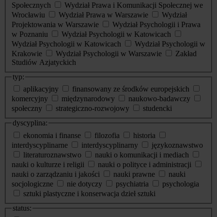
Społecznych
Wydział Prawa i Komunikacji Społecznej we
Wrocławiu
Wydział Prawa w Warszawie
Wydział
Projektowania w Warszawie
Wydział Psychologii i Prawa
w Poznaniu
Wydział Psychologii w Katowicach
Wydział Psychologii w Katowicach
Wydział Psychologii w
Krakowie
Wydział Psychologii w Warszawie
Zakład
Studiów Azjatyckich
typ:
aplikacyjny
finansowany ze środków europejskich
komercyjny
międzynarodowy
naukowo-badawczy
społeczny
strategiczno-rozwojowy
studencki
dyscyplina:
ekonomia i finanse
filozofia
historia
interdyscyplinarne
interdyscyplinarny
językoznawstwo
literaturoznawstwo
nauki o komunikacji i mediach
nauki o kulturze i religii
nauki o polityce i administracji
nauki o zarządzaniu i jakości
nauki prawne
nauki
socjologiczne
nie dotyczy
psychiatria
psychologia
sztuki plastyczne i konserwacja dzieł sztuki
status: