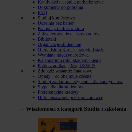
Kandydaci na studia podyplomowe
Dokumenty do pobrania
FAQ
Studiuj komfortowo
Uczelnia bez barier
Kampusy i infrastruktura
Zakwaterowanie na czas studiów
Biblioteki
Organizacje studenckie
Oferta Biura Karier: praktyki i staże
Wymiana międzynarodowa
Kalendarium roku akademickiego
Pobierz aplikację Mój USWPS
Zdobądź wsparcie finansowe
Opłaty – co obejmuje czesne
Studiuj za darmo – stypendia dla kandydatów
Stypendia dla studentów
Preferencyjne kredyty
Dofinansowanie przez pracodawcę
Wiadomości z kategorii
Studia i szkolenia