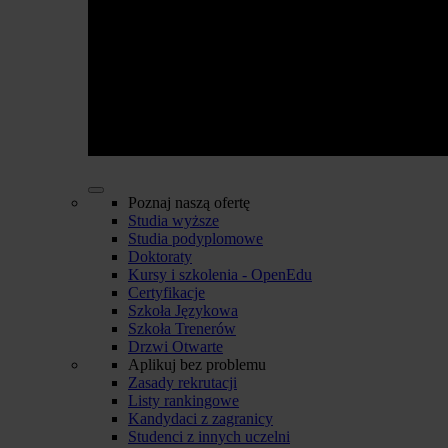
Poznaj naszą ofertę
Studia wyższe
Studia podyplomowe
Doktoraty
Kursy i szkolenia - OpenEdu
Certyfikacje
Szkoła Językowa
Szkoła Trenerów
Drzwi Otwarte
Aplikuj bez problemu
Zasady rekrutacji
Listy rankingowe
Kandydaci z zagranicy
Studenci z innych uczelni