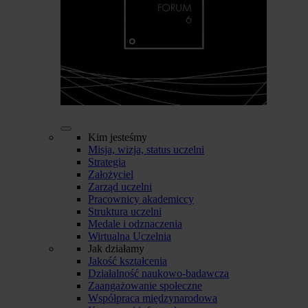
Kim jesteśmy
Misja, wizja, status uczelni
Strategia
Założyciel
Zarząd uczelni
Pracownicy akademiccy
Struktura uczelni
Medale i odznaczenia
Wirtualna Uczelnia
Jak działamy
Jakość kształcenia
Działalność naukowo-badawcza
Zaangażowanie społeczne
Współpraca międzynarodowa