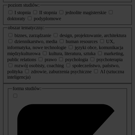
poziom studiów:
I stopnia
II stopnia
jednolite magisterskie
doktoraty
podyplomowe
obszar tematyczny:
biznes, zarządzanie
design, projektowanie, architektura
dziennikarstwo, media
human resources
UX,
informatyka, nowe technologie
języki obce, komunikacja
międzykulturowa
kultura, literatura, sztuka
marketing,
public relations
prawo
psychologia
psychoterapia
rozwój osobisty, coaching
społeczeństwo, państwo,
polityka
zdrowie, zaburzenia psychiczne
AI (sztuczna
inteligencja)
dodatkowe
forma studiów:
informacje
o
studiach