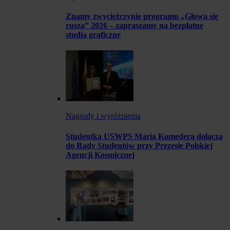
Znamy zwyciężczynie programu „Głowa się
rusza” 2026 – zapraszamy na bezpłatne
studia graficzne
Nagrody i wyróżnienia
Studentka USWPS Maria Komędera dołącza
do Rady Studentów przy Prezesie Polskiej
Agencji Kosmicznej