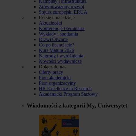
Kampusy i infrastruktura
Zrównoważony rozwój
Sojusz europejski ERUA
Co się u nas dzieje
Aktualności
Konferencje i seminaria
Wykłady i spotkania
Drzwi Otwarte
Co po licencjacie?
Kurs Matura 2026
Nagrody i wyróżnienia
Nowości wydawnicze
Dołącz do nas
Oferty pracy
Pion akademicki
Pion organizacyjny
HR Excellence in Research
Akademicki Program Stażowy
Wiadomości z kategorii
My, Uniwersytet