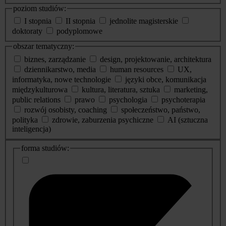
poziom studiów:
I stopnia
II stopnia
jednolite magisterskie
doktoraty
podyplomowe
obszar tematyczny:
biznes, zarządzanie
design, projektowanie, architektura
dziennikarstwo, media
human resources
UX,
informatyka, nowe technologie
języki obce, komunikacja
międzykulturowa
kultura, literatura, sztuka
marketing,
public relations
prawo
psychologia
psychoterapia
rozwój osobisty, coaching
społeczeństwo, państwo,
polityka
zdrowie, zaburzenia psychiczne
AI (sztuczna
inteligencja)
dodatkowe
forma studiów:
informacje
o
studiach