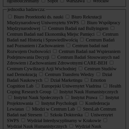
ogólnouczelniany
Sopot
Warszawa
Wrocław
jednostka badawcza:
Biuro Prorektorki ds. nauki
Biuro Rekrutacji
Międzynarodowej Uniwersytetu SWPS
Biuro Współpracy
Międzynarodowej
Centrum Badań nad Bullyingiem
Centrum Badań nad Ekonomiką Miejsc Pamięci
Centrum
Badań nad Historią i Sprawiedliwością
Centrum Badań
nad Poznaniem i Zachowaniem
Centrum badań nad
Rozwojem Osobowości
Centrum Badań nad Wspieraniem
Podejmowania Decyzji
Centrum Badań Stosowanych nad
Zdrowiem i Zachowaniami Zdrowotnymi CARE-BEH
Centrum Cywilizacji Azji Wschodniej
Centrum Studiów
nad Demokracją
Centrum Transferu Wiedzy
Dział
Badań Naukowych
Dział Marketingu
Emotion
Cognition Lab
Europejski Uniwersytet Viadrina
Health
Coping Research Group
Instytut Nauk Humanistycznych
Instytut Nauk Społecznych
Instytut Prawa
Instytut
Projektowania
Instytut Psychologii
Konfederacja
Lewiatan
Młodzi w Centrum Lab
StresLab Centrum
Badań nad Stresem
Szkoła Doktorska
Uniwersytet
SWPS
Wydział Interdyscyplinarny w Krakowie
Wydział Nauk Humanistycznych
Wydział Nauk