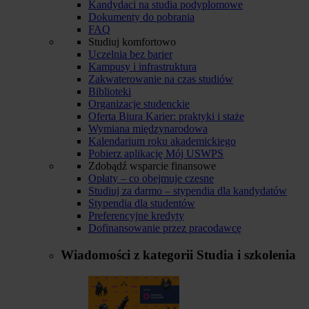
Kandydaci na studia podyplomowe
Dokumenty do pobrania
FAQ
Studiuj komfortowo
Uczelnia bez barier
Kampusy i infrastruktura
Zakwaterowanie na czas studiów
Biblioteki
Organizacje studenckie
Oferta Biura Karier: praktyki i staże
Wymiana międzynarodowa
Kalendarium roku akademickiego
Pobierz aplikację Mój USWPS
Zdobądź wsparcie finansowe
Opłaty – co obejmuje czesne
Studiuj za darmo – stypendia dla kandydatów
Stypendia dla studentów
Preferencyjne kredyty
Dofinansowanie przez pracodawcę
Wiadomości z kategorii
Studia i szkolenia