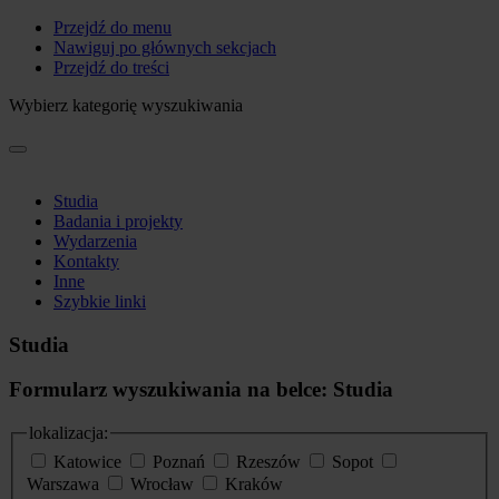
Przejdź do menu
Nawiguj po głównych sekcjach
Przejdź do treści
Wybierz kategorię wyszukiwania
Studia
Badania i projekty
Wydarzenia
Kontakty
Inne
Szybkie linki
Studia
Formularz wyszukiwania na belce: Studia
lokalizacja:
Katowice
Poznań
Rzeszów
Sopot
Warszawa
Wrocław
Kraków