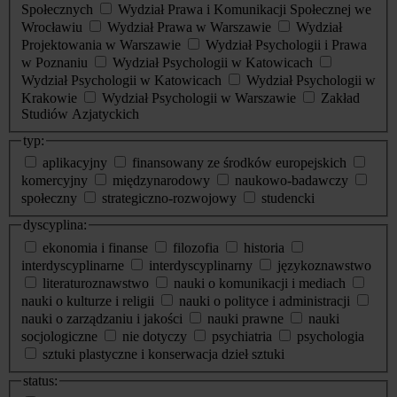
Społecznych
Wydział Prawa i Komunikacji Społecznej we
Wrocławiu
Wydział Prawa w Warszawie
Wydział
Projektowania w Warszawie
Wydział Psychologii i Prawa
w Poznaniu
Wydział Psychologii w Katowicach
Wydział Psychologii w Katowicach
Wydział Psychologii w
Krakowie
Wydział Psychologii w Warszawie
Zakład
Studiów Azjatyckich
typ:
aplikacyjny
finansowany ze środków europejskich
komercyjny
międzynarodowy
naukowo-badawczy
społeczny
strategiczno-rozwojowy
studencki
dyscyplina:
ekonomia i finanse
filozofia
historia
interdyscyplinarne
interdyscyplinarny
językoznawstwo
literaturoznawstwo
nauki o komunikacji i mediach
nauki o kulturze i religii
nauki o polityce i administracji
nauki o zarządzaniu i jakości
nauki prawne
nauki
socjologiczne
nie dotyczy
psychiatria
psychologia
sztuki plastyczne i konserwacja dzieł sztuki
status: