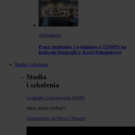
Aktualności
Prace studentów i wykładowcy USWPS na
festiwalu fotografii w Korei Południowej
Studia i szkolenia
Studia
i szkolenia
wydziały Uniwersytetu SWPS
Jakie studia wybrać?
Zapraszamy na Drzwi Otwarte