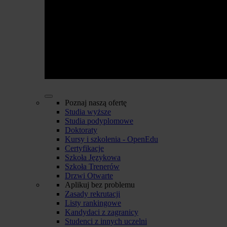
Poznaj naszą ofertę
Studia wyższe
Studia podyplomowe
Doktoraty
Kursy i szkolenia - OpenEdu
Certyfikacje
Szkoła Językowa
Szkoła Trenerów
Drzwi Otwarte
Aplikuj bez problemu
Zasady rekrutacji
Listy rankingowe
Kandydaci z zagranicy
Studenci z innych uczelni