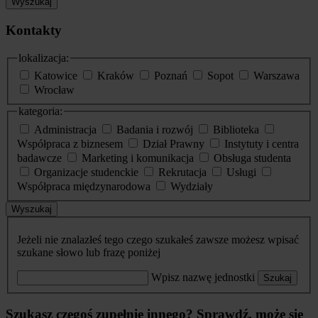
Wyszukaj
Kontakty
lokalizacja:
Katowice
Kraków
Poznań
Sopot
Warszawa
Wrocław
kategoria:
Administracja
Badania i rozwój
Biblioteka
Współpraca z biznesem
Dział Prawny
Instytuty i centra
badawcze
Marketing i komunikacja
Obsługa studenta
Organizacje studenckie
Rekrutacja
Usługi
Współpraca międzynarodowa
Wydziały
Wyszukaj
Jeżeli nie znalazłeś tego czego szukałeś zawsze możesz wpisać
szukane słowo lub frazę poniżej
Wpisz nazwę jednostki
Szukaj
Szukasz czegoś zupełnie innego? Sprawdź, może się