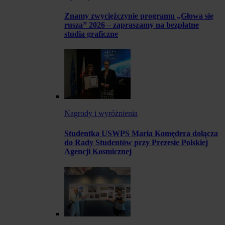
Znamy zwyciężczynie programu „Głowa się
rusza” 2026 – zapraszamy na bezpłatne
studia graficzne
Nagrody i wyróżnienia
Studentka USWPS Maria Komędera dołącza
do Rady Studentów przy Prezesie Polskiej
Agencji Kosmicznej