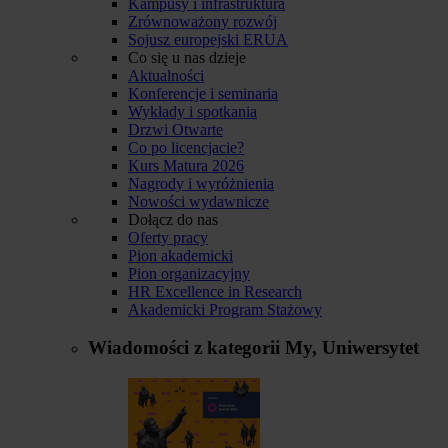
Kampusy i infrastruktura
Zrównoważony rozwój
Sojusz europejski ERUA
Co się u nas dzieje
Aktualności
Konferencje i seminaria
Wykłady i spotkania
Drzwi Otwarte
Co po licencjacie?
Kurs Matura 2026
Nagrody i wyróżnienia
Nowości wydawnicze
Dołącz do nas
Oferty pracy
Pion akademicki
Pion organizacyjny
HR Excellence in Research
Akademicki Program Stażowy
Wiadomości z kategorii
My, Uniwersytet