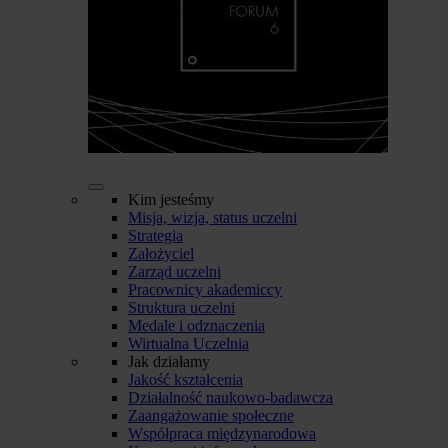
Kim jesteśmy
Misja, wizja, status uczelni
Strategia
Założyciel
Zarząd uczelni
Pracownicy akademiccy
Struktura uczelni
Medale i odznaczenia
Wirtualna Uczelnia
Jak działamy
Jakość kształcenia
Działalność naukowo-badawcza
Zaangażowanie społeczne
Współpraca międzynarodowa