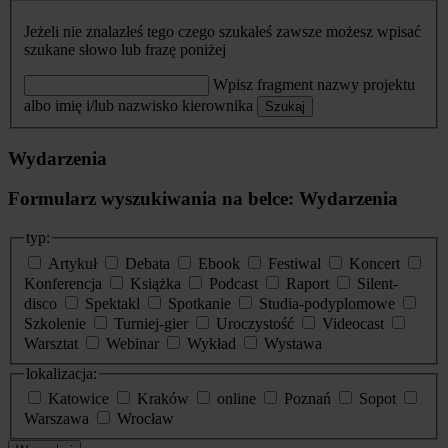
Jeżeli nie znalazłeś tego czego szukałeś zawsze możesz wpisać
szukane słowo lub frazę poniżej
Wpisz fragment nazwy projektu
albo imię i/lub nazwisko kierownika
Szukaj
Wydarzenia
Formularz wyszukiwania na belce: Wydarzenia
typ:
Artykuł
Debata
Ebook
Festiwal
Koncert
Konferencja
Książka
Podcast
Raport
Silent-
disco
Spektakl
Spotkanie
Studia-podyplomowe
Szkolenie
Turniej-gier
Uroczystość
Videocast
Warsztat
Webinar
Wykład
Wystawa
lokalizacja:
Katowice
Kraków
online
Poznań
Sopot
Warszawa
Wrocław