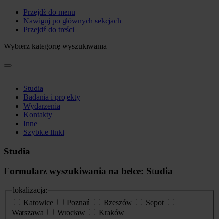
Przejdź do menu
Nawiguj po głównych sekcjach
Przejdź do treści
Wybierz kategorię wyszukiwania
Studia
Badania i projekty
Wydarzenia
Kontakty
Inne
Szybkie linki
Studia
Formularz wyszukiwania na belce: Studia
lokalizacja:
Katowice
Poznań
Rzeszów
Sopot
Warszawa
Wrocław
Kraków