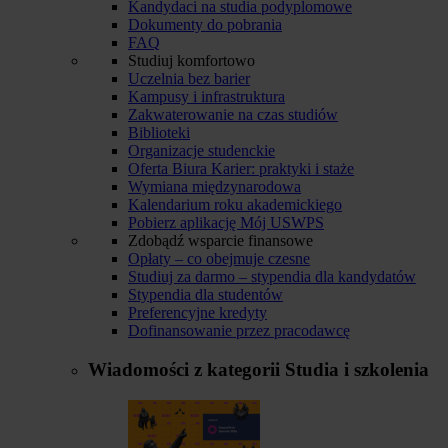
Kandydaci na studia podyplomowe
Dokumenty do pobrania
FAQ
Studiuj komfortowo
Uczelnia bez barier
Kampusy i infrastruktura
Zakwaterowanie na czas studiów
Biblioteki
Organizacje studenckie
Oferta Biura Karier: praktyki i staże
Wymiana międzynarodowa
Kalendarium roku akademickiego
Pobierz aplikację Mój USWPS
Zdobądź wsparcie finansowe
Opłaty – co obejmuje czesne
Studiuj za darmo – stypendia dla kandydatów
Stypendia dla studentów
Preferencyjne kredyty
Dofinansowanie przez pracodawcę
Wiadomości z kategorii
Studia i szkolenia