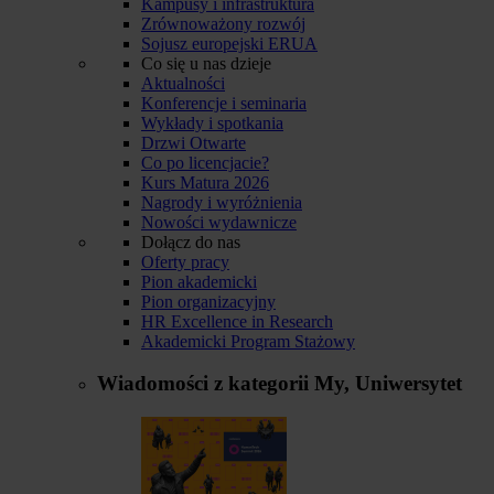
Kampusy i infrastruktura
Zrównoważony rozwój
Sojusz europejski ERUA
Co się u nas dzieje
Aktualności
Konferencje i seminaria
Wykłady i spotkania
Drzwi Otwarte
Co po licencjacie?
Kurs Matura 2026
Nagrody i wyróżnienia
Nowości wydawnicze
Dołącz do nas
Oferty pracy
Pion akademicki
Pion organizacyjny
HR Excellence in Research
Akademicki Program Stażowy
Wiadomości z kategorii
My, Uniwersytet