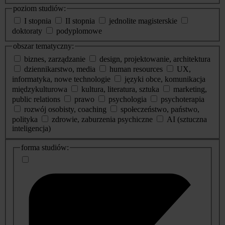
poziom studiów:
I stopnia
II stopnia
jednolite magisterskie
doktoraty
podyplomowe
obszar tematyczny:
biznes, zarządzanie
design, projektowanie, architektura
dziennikarstwo, media
human resources
UX,
informatyka, nowe technologie
języki obce, komunikacja
międzykulturowa
kultura, literatura, sztuka
marketing,
public relations
prawo
psychologia
psychoterapia
rozwój osobisty, coaching
społeczeństwo, państwo,
polityka
zdrowie, zaburzenia psychiczne
AI (sztuczna
inteligencja)
dodatkowe
forma studiów:
informacje
o
studiach