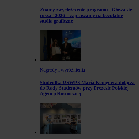
Znamy zwyciężczynie programu „Głowa się
rusza” 2026 – zapraszamy na bezpłatne
studia graficzne
Nagrody i wyróżnienia
Studentka USWPS Maria Komędera dołącza
do Rady Studentów przy Prezesie Polskiej
Agencji Kosmicznej