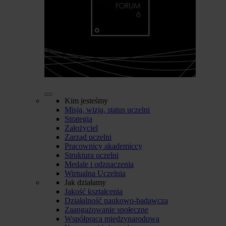
Kim jesteśmy
Misja, wizja, status uczelni
Strategia
Założyciel
Zarząd uczelni
Pracownicy akademiccy
Struktura uczelni
Medale i odznaczenia
Wirtualna Uczelnia
Jak działamy
Jakość kształcenia
Działalność naukowo-badawcza
Zaangażowanie społeczne
Współpraca międzynarodowa