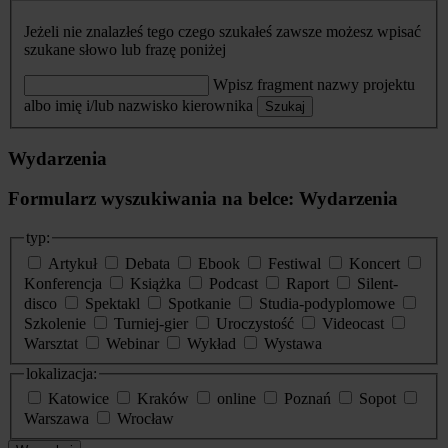
Jeżeli nie znalazłeś tego czego szukałeś zawsze możesz wpisać
szukane słowo lub frazę poniżej
Wpisz fragment nazwy projektu
albo imię i/lub nazwisko kierownika
Szukaj
Wydarzenia
Formularz wyszukiwania na belce: Wydarzenia
typ:
Artykuł
Debata
Ebook
Festiwal
Koncert
Konferencja
Książka
Podcast
Raport
Silent-
disco
Spektakl
Spotkanie
Studia-podyplomowe
Szkolenie
Turniej-gier
Uroczystość
Videocast
Warsztat
Webinar
Wykład
Wystawa
lokalizacja:
Katowice
Kraków
online
Poznań
Sopot
Warszawa
Wrocław