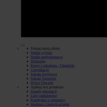
Poznaj naszą ofertę
Studia wyższe
Studia podyplomowe
Doktoraty
Kursy i szkolenia - OpenEdu
Certyfikacje
Szkoła Językowa
Szkoła Trenerów
Drzwi Otwarte
Aplikuj bez problemu
Zasady rekrutacji
Listy rankingowe
Kandydaci z zagranicy
Studenci z innych uczelni