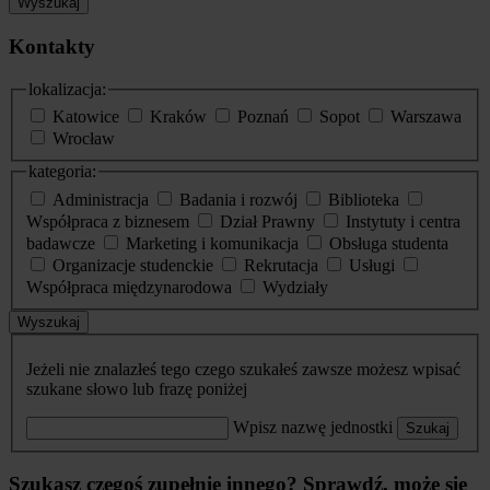
Wyszukaj
Kontakty
lokalizacja:
Katowice
Kraków
Poznań
Sopot
Warszawa
Wrocław
kategoria:
Administracja
Badania i rozwój
Biblioteka
Współpraca z biznesem
Dział Prawny
Instytuty i centra
badawcze
Marketing i komunikacja
Obsługa studenta
Organizacje studenckie
Rekrutacja
Usługi
Współpraca międzynarodowa
Wydziały
Wyszukaj
Jeżeli nie znalazłeś tego czego szukałeś zawsze możesz wpisać
szukane słowo lub frazę poniżej
Wpisz nazwę jednostki
Szukaj
Szukasz czegoś zupełnie innego? Sprawdź, może się