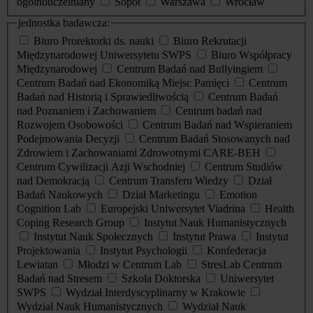
ogólnouczelniany
Sopot
Warszawa
Wrocław
jednostka badawcza:
Biuro Prorektorki ds. nauki
Biuro Rekrutacji
Międzynarodowej Uniwersytetu SWPS
Biuro Współpracy
Międzynarodowej
Centrum Badań nad Bullyingiem
Centrum Badań nad Ekonomiką Miejsc Pamięci
Centrum
Badań nad Historią i Sprawiedliwością
Centrum Badań
nad Poznaniem i Zachowaniem
Centrum badań nad
Rozwojem Osobowości
Centrum Badań nad Wspieraniem
Podejmowania Decyzji
Centrum Badań Stosowanych nad
Zdrowiem i Zachowaniami Zdrowotnymi CARE-BEH
Centrum Cywilizacji Azji Wschodniej
Centrum Studiów
nad Demokracją
Centrum Transferu Wiedzy
Dział
Badań Naukowych
Dział Marketingu
Emotion
Cognition Lab
Europejski Uniwersytet Viadrina
Health
Coping Research Group
Instytut Nauk Humanistycznych
Instytut Nauk Społecznych
Instytut Prawa
Instytut
Projektowania
Instytut Psychologii
Konfederacja
Lewiatan
Młodzi w Centrum Lab
StresLab Centrum
Badań nad Stresem
Szkoła Doktorska
Uniwersytet
SWPS
Wydział Interdyscyplinarny w Krakowie
Wydział Nauk Humanistycznych
Wydział Nauk