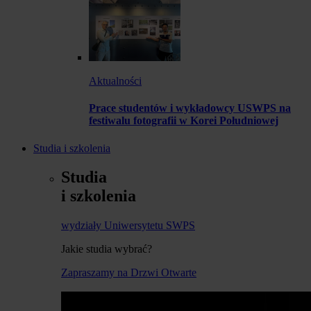
Aktualności
Prace studentów i wykładowcy USWPS na
festiwalu fotografii w Korei Południowej
Studia i szkolenia
Studia
i szkolenia
wydziały Uniwersytetu SWPS
Jakie studia wybrać?
Zapraszamy na Drzwi Otwarte