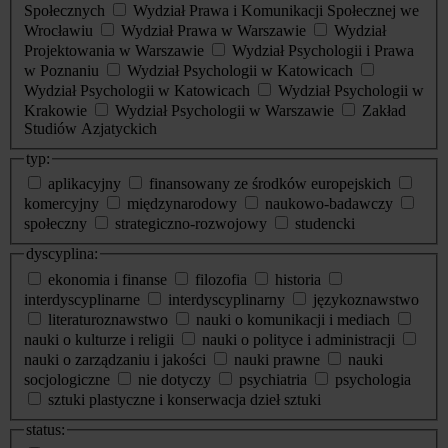
Społecznych
Wydział Prawa i Komunikacji Społecznej we
Wrocławiu
Wydział Prawa w Warszawie
Wydział
Projektowania w Warszawie
Wydział Psychologii i Prawa
w Poznaniu
Wydział Psychologii w Katowicach
Wydział Psychologii w Katowicach
Wydział Psychologii w
Krakowie
Wydział Psychologii w Warszawie
Zakład
Studiów Azjatyckich
typ:
aplikacyjny
finansowany ze środków europejskich
komercyjny
międzynarodowy
naukowo-badawczy
społeczny
strategiczno-rozwojowy
studencki
dyscyplina:
ekonomia i finanse
filozofia
historia
interdyscyplinarne
interdyscyplinarny
językoznawstwo
literaturoznawstwo
nauki o komunikacji i mediach
nauki o kulturze i religii
nauki o polityce i administracji
nauki o zarządzaniu i jakości
nauki prawne
nauki
socjologiczne
nie dotyczy
psychiatria
psychologia
sztuki plastyczne i konserwacja dzieł sztuki
status: