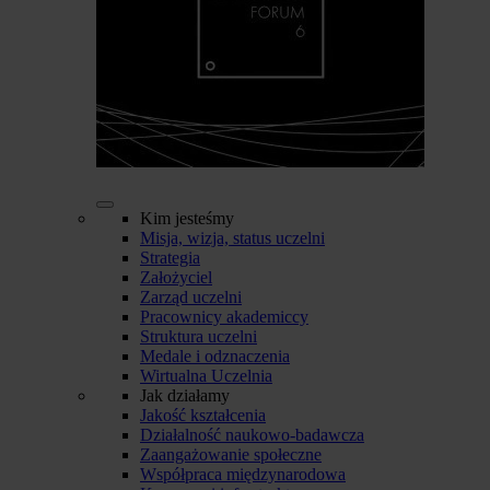
Kim jesteśmy
Misja, wizja, status uczelni
Strategia
Założyciel
Zarząd uczelni
Pracownicy akademiccy
Struktura uczelni
Medale i odznaczenia
Wirtualna Uczelnia
Jak działamy
Jakość kształcenia
Działalność naukowo-badawcza
Zaangażowanie społeczne
Współpraca międzynarodowa