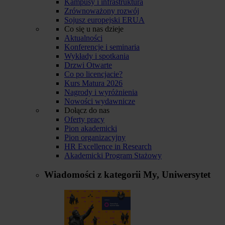
Kampusy i infrastruktura
Zrównoważony rozwój
Sojusz europejski ERUA
Co się u nas dzieje
Aktualności
Konferencje i seminaria
Wykłady i spotkania
Drzwi Otwarte
Co po licencjacie?
Kurs Matura 2026
Nagrody i wyróżnienia
Nowości wydawnicze
Dołącz do nas
Oferty pracy
Pion akademicki
Pion organizacyjny
HR Excellence in Research
Akademicki Program Stażowy
Wiadomości z kategorii
My, Uniwersytet