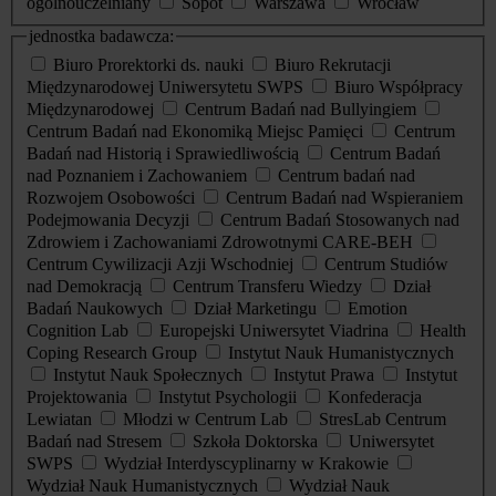
ogólnouczelniany
Sopot
Warszawa
Wrocław
jednostka badawcza:
Biuro Prorektorki ds. nauki
Biuro Rekrutacji
Międzynarodowej Uniwersytetu SWPS
Biuro Współpracy
Międzynarodowej
Centrum Badań nad Bullyingiem
Centrum Badań nad Ekonomiką Miejsc Pamięci
Centrum
Badań nad Historią i Sprawiedliwością
Centrum Badań
nad Poznaniem i Zachowaniem
Centrum badań nad
Rozwojem Osobowości
Centrum Badań nad Wspieraniem
Podejmowania Decyzji
Centrum Badań Stosowanych nad
Zdrowiem i Zachowaniami Zdrowotnymi CARE-BEH
Centrum Cywilizacji Azji Wschodniej
Centrum Studiów
nad Demokracją
Centrum Transferu Wiedzy
Dział
Badań Naukowych
Dział Marketingu
Emotion
Cognition Lab
Europejski Uniwersytet Viadrina
Health
Coping Research Group
Instytut Nauk Humanistycznych
Instytut Nauk Społecznych
Instytut Prawa
Instytut
Projektowania
Instytut Psychologii
Konfederacja
Lewiatan
Młodzi w Centrum Lab
StresLab Centrum
Badań nad Stresem
Szkoła Doktorska
Uniwersytet
SWPS
Wydział Interdyscyplinarny w Krakowie
Wydział Nauk Humanistycznych
Wydział Nauk