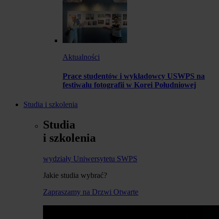
Aktualności
Prace studentów i wykładowcy USWPS na
festiwalu fotografii w Korei Południowej
Studia i szkolenia
Studia
i szkolenia
wydziały Uniwersytetu SWPS
Jakie studia wybrać?
Zapraszamy na Drzwi Otwarte