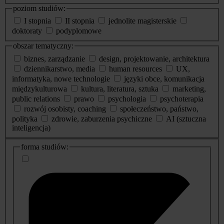
poziom studiów:
I stopnia
II stopnia
jednolite magisterskie
doktoraty
podyplomowe
obszar tematyczny:
biznes, zarządzanie
design, projektowanie, architektura
dziennikarstwo, media
human resources
UX,
informatyka, nowe technologie
języki obce, komunikacja
międzykulturowa
kultura, literatura, sztuka
marketing,
public relations
prawo
psychologia
psychoterapia
rozwój osobisty, coaching
społeczeństwo, państwo,
polityka
zdrowie, zaburzenia psychiczne
AI (sztuczna
inteligencja)
dodatkowe
forma studiów:
informacje
o
studiach