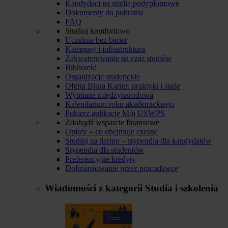
Kandydaci na studia podyplomowe
Dokumenty do pobrania
FAQ
Studiuj komfortowo
Uczelnia bez barier
Kampusy i infrastruktura
Zakwaterowanie na czas studiów
Biblioteki
Organizacje studenckie
Oferta Biura Karier: praktyki i staże
Wymiana międzynarodowa
Kalendarium roku akademickiego
Pobierz aplikację Mój USWPS
Zdobądź wsparcie finansowe
Opłaty – co obejmuje czesne
Studiuj za darmo – stypendia dla kandydatów
Stypendia dla studentów
Preferencyjne kredyty
Dofinansowanie przez pracodawcę
Wiadomości z kategorii
Studia i szkolenia