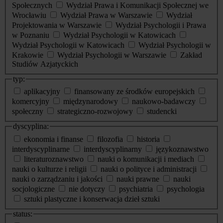
Społecznych
Wydział Prawa i Komunikacji Społecznej we
Wrocławiu
Wydział Prawa w Warszawie
Wydział
Projektowania w Warszawie
Wydział Psychologii i Prawa
w Poznaniu
Wydział Psychologii w Katowicach
Wydział Psychologii w Katowicach
Wydział Psychologii w
Krakowie
Wydział Psychologii w Warszawie
Zakład
Studiów Azjatyckich
typ:
aplikacyjny
finansowany ze środków europejskich
komercyjny
międzynarodowy
naukowo-badawczy
społeczny
strategiczno-rozwojowy
studencki
dyscyplina:
ekonomia i finanse
filozofia
historia
interdyscyplinarne
interdyscyplinarny
językoznawstwo
literaturoznawstwo
nauki o komunikacji i mediach
nauki o kulturze i religii
nauki o polityce i administracji
nauki o zarządzaniu i jakości
nauki prawne
nauki
socjologiczne
nie dotyczy
psychiatria
psychologia
sztuki plastyczne i konserwacja dzieł sztuki
status: