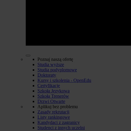
Poznaj naszą ofertę
Studia wyższe
Studia podyplomowe
Doktoraty
Kursy i szkolenia - OpenEdu
Certyfikacje
Szkoła Językowa
Szkoła Trenerów
Drzwi Otwarte
Aplikuj bez problemu
Zasady rekrutacji
Listy rankingowe
Kandydaci z zagranicy
Studenci z innych uczelni