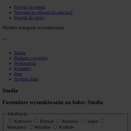
Przejdź do menu
Nawiguj po głównych sekcjach
Przejdź do treści
Wybierz kategorię wyszukiwania
Studia
Badania i projekty
Wydarzenia
Kontakty
Inne
Szybkie linki
Studia
Formularz wyszukiwania na belce: Studia
lokalizacja:
Katowice
Poznań
Rzeszów
Sopot
Warszawa
Wrocław
Kraków