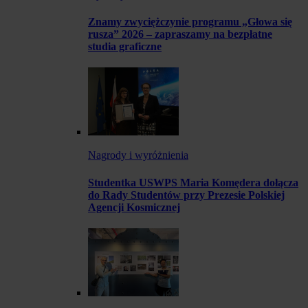
Znamy zwyciężczynie programu „Głowa się
rusza” 2026 – zapraszamy na bezpłatne
studia graficzne
Nagrody i wyróżnienia
Studentka USWPS Maria Komędera dołącza
do Rady Studentów przy Prezesie Polskiej
Agencji Kosmicznej