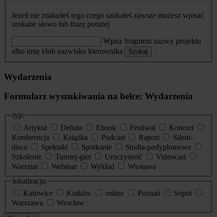
Jeżeli nie znalazłeś tego czego szukałeś zawsze możesz wpisać
szukane słowo lub frazę poniżej
Wpisz fragment nazwy projektu
albo imię i/lub nazwisko kierownika
Szukaj
Wydarzenia
Formularz wyszukiwania na belce: Wydarzenia
typ:
Artykuł
Debata
Ebook
Festiwal
Koncert
Konferencja
Książka
Podcast
Raport
Silent-
disco
Spektakl
Spotkanie
Studia-podyplomowe
Szkolenie
Turniej-gier
Uroczystość
Videocast
Warsztat
Webinar
Wykład
Wystawa
lokalizacja:
Katowice
Kraków
online
Poznań
Sopot
Warszawa
Wrocław