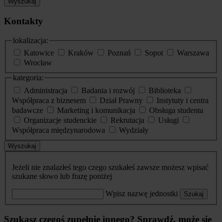
Wyszukaj
Kontakty
lokalizacja:
Katowice
Kraków
Poznań
Sopot
Warszawa
Wrocław
kategoria:
Administracja
Badania i rozwój
Biblioteka
Współpraca z biznesem
Dział Prawny
Instytuty i centra
badawcze
Marketing i komunikacja
Obsługa studenta
Organizacje studenckie
Rekrutacja
Usługi
Współpraca międzynarodowa
Wydziały
Wyszukaj
Jeżeli nie znalazłeś tego czego szukałeś zawsze możesz wpisać
szukane słowo lub frazę poniżej
Wpisz nazwę jednostki
Szukaj
Szukasz czegoś zupełnie innego? Sprawdź, może się