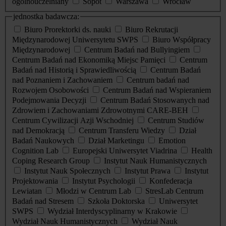
ogólnouczelniany
Sopot
Warszawa
Wrocław
jednostka badawcza:
Biuro Prorektorki ds. nauki
Biuro Rekrutacji
Międzynarodowej Uniwersytetu SWPS
Biuro Współpracy
Międzynarodowej
Centrum Badań nad Bullyingiem
Centrum Badań nad Ekonomiką Miejsc Pamięci
Centrum
Badań nad Historią i Sprawiedliwością
Centrum Badań
nad Poznaniem i Zachowaniem
Centrum badań nad
Rozwojem Osobowości
Centrum Badań nad Wspieraniem
Podejmowania Decyzji
Centrum Badań Stosowanych nad
Zdrowiem i Zachowaniami Zdrowotnymi CARE-BEH
Centrum Cywilizacji Azji Wschodniej
Centrum Studiów
nad Demokracją
Centrum Transferu Wiedzy
Dział
Badań Naukowych
Dział Marketingu
Emotion
Cognition Lab
Europejski Uniwersytet Viadrina
Health
Coping Research Group
Instytut Nauk Humanistycznych
Instytut Nauk Społecznych
Instytut Prawa
Instytut
Projektowania
Instytut Psychologii
Konfederacja
Lewiatan
Młodzi w Centrum Lab
StresLab Centrum
Badań nad Stresem
Szkoła Doktorska
Uniwersytet
SWPS
Wydział Interdyscyplinarny w Krakowie
Wydział Nauk Humanistycznych
Wydział Nauk