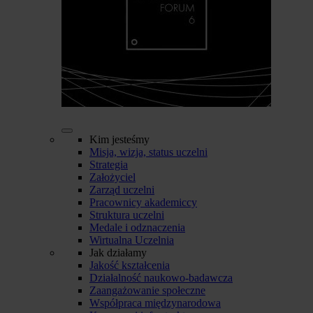
Kim jesteśmy
Misja, wizja, status uczelni
Strategia
Założyciel
Zarząd uczelni
Pracownicy akademiccy
Struktura uczelni
Medale i odznaczenia
Wirtualna Uczelnia
Jak działamy
Jakość kształcenia
Działalność naukowo-badawcza
Zaangażowanie społeczne
Współpraca międzynarodowa