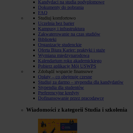
Kandydaci na studia podyplomowe
Dokumenty do pobrania
FAQ
Studiuj komfortowo
Uczelnia bez barier
Kampusy i infrastruktura
Zakwaterowanie na czas studiów
Biblioteki
Organizacje studenckie
Oferta Biura Karier: praktyki i staże
Wymiana międzynarodowa
Kalendarium roku akademickiego
Pobierz aplikację Mój USWPS
Zdobądź wsparcie finansowe
Opłaty – co obejmuje czesne
Studiuj za darmo – stypendia dla kandydatów
Stypendia dla studentów
Preferencyjne kredyty
Dofinansowanie przez pracodawcę
Wiadomości z kategorii
Studia i szkolenia