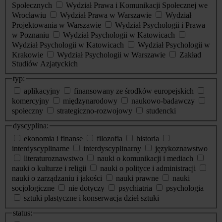
Społecznych
Wydział Prawa i Komunikacji Społecznej we
Wrocławiu
Wydział Prawa w Warszawie
Wydział
Projektowania w Warszawie
Wydział Psychologii i Prawa
w Poznaniu
Wydział Psychologii w Katowicach
Wydział Psychologii w Katowicach
Wydział Psychologii w
Krakowie
Wydział Psychologii w Warszawie
Zakład
Studiów Azjatyckich
typ:
aplikacyjny
finansowany ze środków europejskich
komercyjny
międzynarodowy
naukowo-badawczy
społeczny
strategiczno-rozwojowy
studencki
dyscyplina:
ekonomia i finanse
filozofia
historia
interdyscyplinarne
interdyscyplinarny
językoznawstwo
literaturoznawstwo
nauki o komunikacji i mediach
nauki o kulturze i religii
nauki o polityce i administracji
nauki o zarządzaniu i jakości
nauki prawne
nauki
socjologiczne
nie dotyczy
psychiatria
psychologia
sztuki plastyczne i konserwacja dzieł sztuki
status: