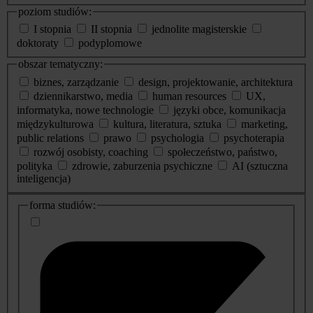
poziom studiów:
I stopnia
II stopnia
jednolite magisterskie
doktoraty
podyplomowe
obszar tematyczny:
biznes, zarządzanie
design, projektowanie, architektura
dziennikarstwo, media
human resources
UX,
informatyka, nowe technologie
języki obce, komunikacja
międzykulturowa
kultura, literatura, sztuka
marketing,
public relations
prawo
psychologia
psychoterapia
rozwój osobisty, coaching
społeczeństwo, państwo,
polityka
zdrowie, zaburzenia psychiczne
AI (sztuczna
inteligencja)
dodatkowe
forma studiów:
informacje
o
studiach