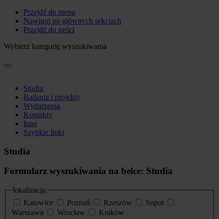
Przejdź do menu
Nawiguj po głównych sekcjach
Przejdź do treści
Wybierz kategorię wyszukiwania
Studia
Badania i projekty
Wydarzenia
Kontakty
Inne
Szybkie linki
Studia
Formularz wyszukiwania na belce: Studia
lokalizacja:
Katowice
Poznań
Rzeszów
Sopot
Warszawa
Wrocław
Kraków