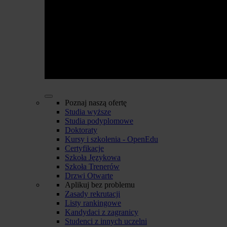
Poznaj naszą ofertę
Studia wyższe
Studia podyplomowe
Doktoraty
Kursy i szkolenia - OpenEdu
Certyfikacje
Szkoła Językowa
Szkoła Trenerów
Drzwi Otwarte
Aplikuj bez problemu
Zasady rekrutacji
Listy rankingowe
Kandydaci z zagranicy
Studenci z innych uczelni