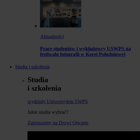
Aktualności
Prace studentów i wykładowcy USWPS na
festiwalu fotografii w Korei Południowej
Studia i szkolenia
Studia
i szkolenia
wydziały Uniwersytetu SWPS
Jakie studia wybrać?
Zapraszamy na Drzwi Otwarte