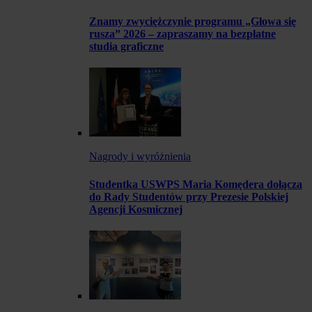
Znamy zwyciężczynie programu „Głowa się
rusza” 2026 – zapraszamy na bezpłatne
studia graficzne
Nagrody i wyróżnienia
Studentka USWPS Maria Komędera dołącza
do Rady Studentów przy Prezesie Polskiej
Agencji Kosmicznej