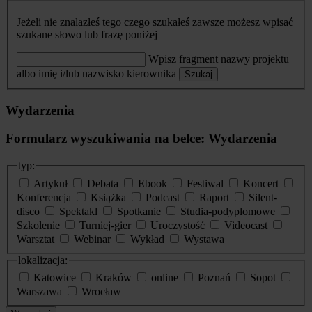
Jeżeli nie znalazłeś tego czego szukałeś zawsze możesz wpisać
szukane słowo lub frazę poniżej
Wpisz fragment nazwy projektu
albo imię i/lub nazwisko kierownika
Szukaj
Wydarzenia
Formularz wyszukiwania na belce: Wydarzenia
typ:
Artykuł
Debata
Ebook
Festiwal
Koncert
Konferencja
Książka
Podcast
Raport
Silent-
disco
Spektakl
Spotkanie
Studia-podyplomowe
Szkolenie
Turniej-gier
Uroczystość
Videocast
Warsztat
Webinar
Wykład
Wystawa
lokalizacja:
Katowice
Kraków
online
Poznań
Sopot
Warszawa
Wrocław