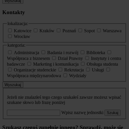
Wyszukaj
Kontakty
lokalizacja:
Katowice
Kraków
Poznań
Sopot
Warszawa
Wrocław
kategoria:
Administracja
Badania i rozwój
Biblioteka
Współpraca z biznesem
Dział Prawny
Instytuty i centra
badawcze
Marketing i komunikacja
Obsługa studenta
Organizacje studenckie
Rekrutacja
Usługi
Współpraca międzynarodowa
Wydziały
Wyszukaj
Jeżeli nie znalazłeś tego czego szukałeś zawsze możesz wpisać
szukane słowo lub frazę poniżej
Wpisz nazwę jednostki
Szukaj
Szukasz czegoś zupełnie innego? Sprawdź, może się