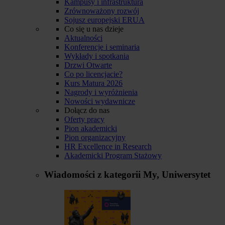
Kampusy i infrastruktura
Zrównoważony rozwój
Sojusz europejski ERUA
Co się u nas dzieje
Aktualności
Konferencje i seminaria
Wykłady i spotkania
Drzwi Otwarte
Co po licencjacie?
Kurs Matura 2026
Nagrody i wyróżnienia
Nowości wydawnicze
Dołącz do nas
Oferty pracy
Pion akademicki
Pion organizacyjny
HR Excellence in Research
Akademicki Program Stażowy
Wiadomości z kategorii
My, Uniwersytet