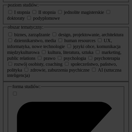
poziom studiów:
I stopnia
II stopnia
jednolite magisterskie
doktoraty
podyplomowe
obszar tematyczny:
biznes, zarządzanie
design, projektowanie, architektura
dziennikarstwo, media
human resources
UX,
informatyka, nowe technologie
języki obce, komunikacja
międzykulturowa
kultura, literatura, sztuka
marketing,
public relations
prawo
psychologia
psychoterapia
rozwój osobisty, coaching
społeczeństwo, państwo,
polityka
zdrowie, zaburzenia psychiczne
AI (sztuczna
inteligencja)
dodatkowe
forma studiów:
informacje
o
studiach