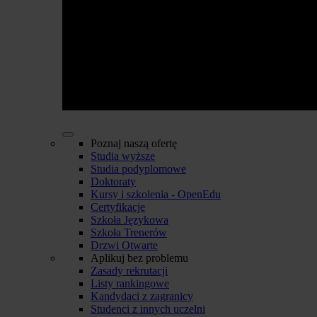
Poznaj naszą ofertę
Studia wyższe
Studia podyplomowe
Doktoraty
Kursy i szkolenia - OpenEdu
Certyfikacje
Szkoła Językowa
Szkoła Trenerów
Drzwi Otwarte
Aplikuj bez problemu
Zasady rekrutacji
Listy rankingowe
Kandydaci z zagranicy
Studenci z innych uczelni