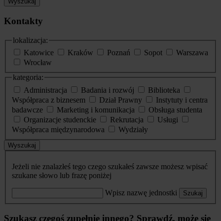
Wyszukaj
Kontakty
lokalizacja:
Katowice
Kraków
Poznań
Sopot
Warszawa
Wrocław
kategoria:
Administracja
Badania i rozwój
Biblioteka
Współpraca z biznesem
Dział Prawny
Instytuty i centra
badawcze
Marketing i komunikacja
Obsługa studenta
Organizacje studenckie
Rekrutacja
Usługi
Współpraca międzynarodowa
Wydziały
Wyszukaj
Jeżeli nie znalazłeś tego czego szukałeś zawsze możesz wpisać
szukane słowo lub frazę poniżej
Wpisz nazwę jednostki
Szukaj
Szukasz czegoś zupełnie innego? Sprawdź, może się