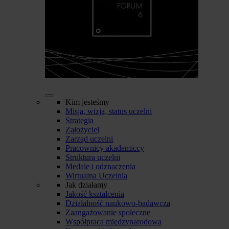
Kim jesteśmy
Misja, wizja, status uczelni
Strategia
Założyciel
Zarząd uczelni
Pracownicy akademiccy
Struktura uczelni
Medale i odznaczenia
Wirtualna Uczelnia
Jak działamy
Jakość kształcenia
Działalność naukowo-badawcza
Zaangażowanie społeczne
Współpraca międzynarodowa