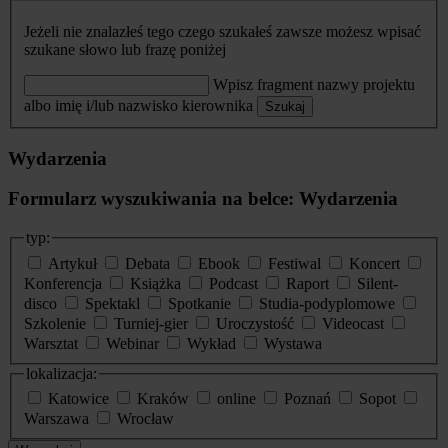
Jeżeli nie znalazłeś tego czego szukałeś zawsze możesz wpisać
szukane słowo lub frazę poniżej
Wpisz fragment nazwy projektu
albo imię i/lub nazwisko kierownika
Szukaj
Wydarzenia
Formularz wyszukiwania na belce: Wydarzenia
typ:
Artykuł
Debata
Ebook
Festiwal
Koncert
Konferencja
Książka
Podcast
Raport
Silent-
disco
Spektakl
Spotkanie
Studia-podyplomowe
Szkolenie
Turniej-gier
Uroczystość
Videocast
Warsztat
Webinar
Wykład
Wystawa
lokalizacja:
Katowice
Kraków
online
Poznań
Sopot
Warszawa
Wrocław