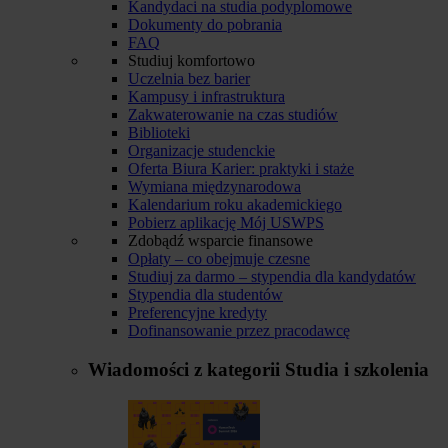
Kandydaci na studia podyplomowe
Dokumenty do pobrania
FAQ
Studiuj komfortowo
Uczelnia bez barier
Kampusy i infrastruktura
Zakwaterowanie na czas studiów
Biblioteki
Organizacje studenckie
Oferta Biura Karier: praktyki i staże
Wymiana międzynarodowa
Kalendarium roku akademickiego
Pobierz aplikację Mój USWPS
Zdobądź wsparcie finansowe
Opłaty – co obejmuje czesne
Studiuj za darmo – stypendia dla kandydatów
Stypendia dla studentów
Preferencyjne kredyty
Dofinansowanie przez pracodawcę
Wiadomości z kategorii
Studia i szkolenia