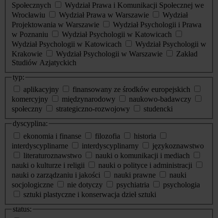
Społecznych
Wydział Prawa i Komunikacji Społecznej we
Wrocławiu
Wydział Prawa w Warszawie
Wydział
Projektowania w Warszawie
Wydział Psychologii i Prawa
w Poznaniu
Wydział Psychologii w Katowicach
Wydział Psychologii w Katowicach
Wydział Psychologii w
Krakowie
Wydział Psychologii w Warszawie
Zakład
Studiów Azjatyckich
typ:
aplikacyjny
finansowany ze środków europejskich
komercyjny
międzynarodowy
naukowo-badawczy
społeczny
strategiczno-rozwojowy
studencki
dyscyplina:
ekonomia i finanse
filozofia
historia
interdyscyplinarne
interdyscyplinarny
językoznawstwo
literaturoznawstwo
nauki o komunikacji i mediach
nauki o kulturze i religii
nauki o polityce i administracji
nauki o zarządzaniu i jakości
nauki prawne
nauki
socjologiczne
nie dotyczy
psychiatria
psychologia
sztuki plastyczne i konserwacja dzieł sztuki
status: