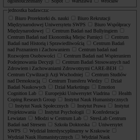
ogólnouczelniany
Sopot
Warszawa
Wrocław
jednostka badawcza:
Biuro Prorektorki ds. nauki
Biuro Rekrutacji
Międzynarodowej Uniwersytetu SWPS
Biuro Współpracy
Międzynarodowej
Centrum Badań nad Bullyingiem
Centrum Badań nad Ekonomiką Miejsc Pamięci
Centrum
Badań nad Historią i Sprawiedliwością
Centrum Badań
nad Poznaniem i Zachowaniem
Centrum badań nad
Rozwojem Osobowości
Centrum Badań nad Wspieraniem
Podejmowania Decyzji
Centrum Badań Stosowanych nad
Zdrowiem i Zachowaniami Zdrowotnymi CARE-BEH
Centrum Cywilizacji Azji Wschodniej
Centrum Studiów
nad Demokracją
Centrum Transferu Wiedzy
Dział
Badań Naukowych
Dział Marketingu
Emotion
Cognition Lab
Europejski Uniwersytet Viadrina
Health
Coping Research Group
Instytut Nauk Humanistycznych
Instytut Nauk Społecznych
Instytut Prawa
Instytut
Projektowania
Instytut Psychologii
Konfederacja
Lewiatan
Młodzi w Centrum Lab
StresLab Centrum
Badań nad Stresem
Szkoła Doktorska
Uniwersytet
SWPS
Wydział Interdyscyplinarny w Krakowie
Wydział Nauk Humanistycznych
Wydział Nauk