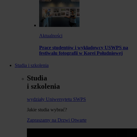
Aktualności
Prace studentów i wykładowcy USWPS na
festiwalu fotografii w Korei Południowej
Studia i szkolenia
Studia
i szkolenia
wydziały Uniwersytetu SWPS
Jakie studia wybrać?
Zapraszamy na Drzwi Otwarte