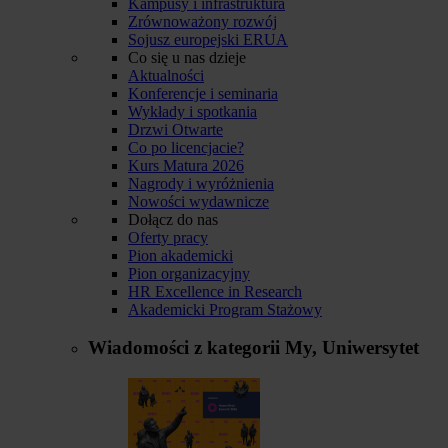
Kampusy i infrastruktura
Zrównoważony rozwój
Sojusz europejski ERUA
Co się u nas dzieje
Aktualności
Konferencje i seminaria
Wykłady i spotkania
Drzwi Otwarte
Co po licencjacie?
Kurs Matura 2026
Nagrody i wyróżnienia
Nowości wydawnicze
Dołącz do nas
Oferty pracy
Pion akademicki
Pion organizacyjny
HR Excellence in Research
Akademicki Program Stażowy
Wiadomości z kategorii
My, Uniwersytet