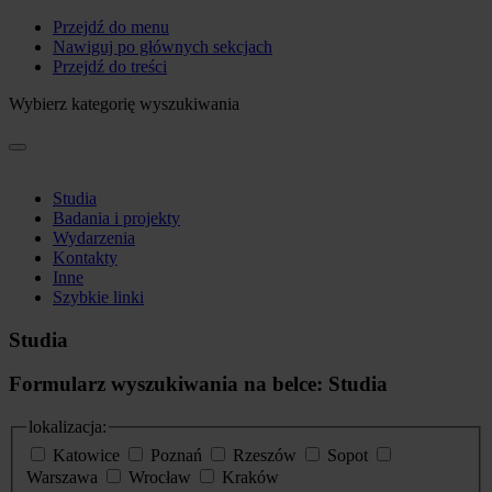
Przejdź do menu
Nawiguj po głównych sekcjach
Przejdź do treści
Wybierz kategorię wyszukiwania
Studia
Badania i projekty
Wydarzenia
Kontakty
Inne
Szybkie linki
Studia
Formularz wyszukiwania na belce: Studia
lokalizacja:
Katowice
Poznań
Rzeszów
Sopot
Warszawa
Wrocław
Kraków