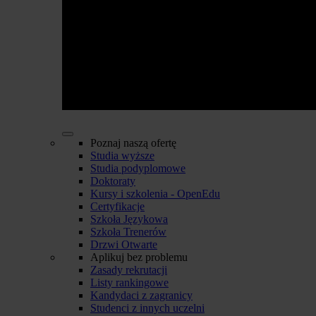
Poznaj naszą ofertę
Studia wyższe
Studia podyplomowe
Doktoraty
Kursy i szkolenia - OpenEdu
Certyfikacje
Szkoła Językowa
Szkoła Trenerów
Drzwi Otwarte
Aplikuj bez problemu
Zasady rekrutacji
Listy rankingowe
Kandydaci z zagranicy
Studenci z innych uczelni