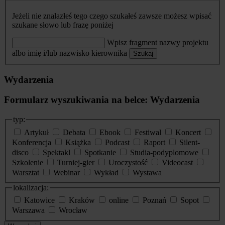
Jeżeli nie znalazłeś tego czego szukałeś zawsze możesz wpisać
szukane słowo lub frazę poniżej
Wpisz fragment nazwy projektu
albo imię i/lub nazwisko kierownika
Szukaj
Wydarzenia
Formularz wyszukiwania na belce: Wydarzenia
typ:
Artykuł
Debata
Ebook
Festiwal
Koncert
Konferencja
Książka
Podcast
Raport
Silent-
disco
Spektakl
Spotkanie
Studia-podyplomowe
Szkolenie
Turniej-gier
Uroczystość
Videocast
Warsztat
Webinar
Wykład
Wystawa
lokalizacja:
Katowice
Kraków
online
Poznań
Sopot
Warszawa
Wrocław