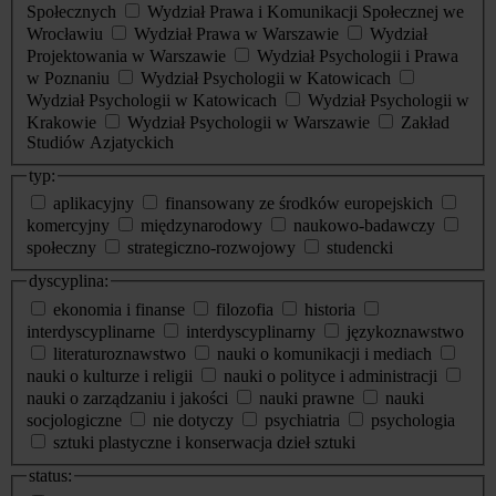
Społecznych
Wydział Prawa i Komunikacji Społecznej we
Wrocławiu
Wydział Prawa w Warszawie
Wydział
Projektowania w Warszawie
Wydział Psychologii i Prawa
w Poznaniu
Wydział Psychologii w Katowicach
Wydział Psychologii w Katowicach
Wydział Psychologii w
Krakowie
Wydział Psychologii w Warszawie
Zakład
Studiów Azjatyckich
typ:
aplikacyjny
finansowany ze środków europejskich
komercyjny
międzynarodowy
naukowo-badawczy
społeczny
strategiczno-rozwojowy
studencki
dyscyplina:
ekonomia i finanse
filozofia
historia
interdyscyplinarne
interdyscyplinarny
językoznawstwo
literaturoznawstwo
nauki o komunikacji i mediach
nauki o kulturze i religii
nauki o polityce i administracji
nauki o zarządzaniu i jakości
nauki prawne
nauki
socjologiczne
nie dotyczy
psychiatria
psychologia
sztuki plastyczne i konserwacja dzieł sztuki
status: