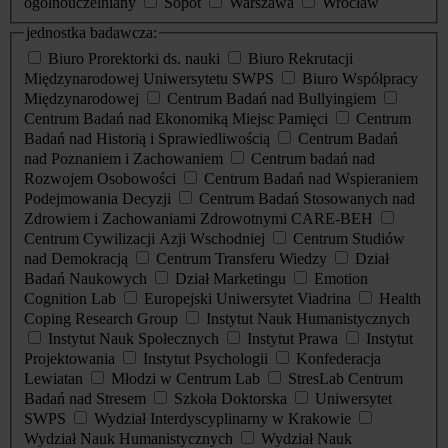
ogólnouczelniany
Sopot
Warszawa
Wrocław
jednostka badawcza:
Biuro Prorektorki ds. nauki
Biuro Rekrutacji
Międzynarodowej Uniwersytetu SWPS
Biuro Współpracy
Międzynarodowej
Centrum Badań nad Bullyingiem
Centrum Badań nad Ekonomiką Miejsc Pamięci
Centrum
Badań nad Historią i Sprawiedliwością
Centrum Badań
nad Poznaniem i Zachowaniem
Centrum badań nad
Rozwojem Osobowości
Centrum Badań nad Wspieraniem
Podejmowania Decyzji
Centrum Badań Stosowanych nad
Zdrowiem i Zachowaniami Zdrowotnymi CARE-BEH
Centrum Cywilizacji Azji Wschodniej
Centrum Studiów
nad Demokracją
Centrum Transferu Wiedzy
Dział
Badań Naukowych
Dział Marketingu
Emotion
Cognition Lab
Europejski Uniwersytet Viadrina
Health
Coping Research Group
Instytut Nauk Humanistycznych
Instytut Nauk Społecznych
Instytut Prawa
Instytut
Projektowania
Instytut Psychologii
Konfederacja
Lewiatan
Młodzi w Centrum Lab
StresLab Centrum
Badań nad Stresem
Szkoła Doktorska
Uniwersytet
SWPS
Wydział Interdyscyplinarny w Krakowie
Wydział Nauk Humanistycznych
Wydział Nauk