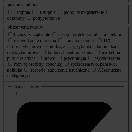
poziom studiów:
I stopnia
II stopnia
jednolite magisterskie
doktoraty
podyplomowe
obszar tematyczny:
biznes, zarządzanie
design, projektowanie, architektura
dziennikarstwo, media
human resources
UX,
informatyka, nowe technologie
języki obce, komunikacja
międzykulturowa
kultura, literatura, sztuka
marketing,
public relations
prawo
psychologia
psychoterapia
rozwój osobisty, coaching
społeczeństwo, państwo,
polityka
zdrowie, zaburzenia psychiczne
AI (sztuczna
inteligencja)
dodatkowe
forma studiów:
informacje
o
studiach