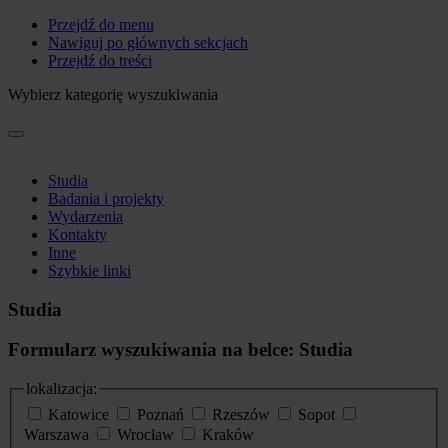
Przejdź do menu
Nawiguj po głównych sekcjach
Przejdź do treści
Wybierz kategorię wyszukiwania
Studia
Badania i projekty
Wydarzenia
Kontakty
Inne
Szybkie linki
Studia
Formularz wyszukiwania na belce: Studia
lokalizacja:
Katowice
Poznań
Rzeszów
Sopot
Warszawa
Wrocław
Kraków