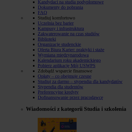
Kandydaci na studia podyplomowe
Dokumenty do pobrania
FAQ
Studiuj komfortowo
Uczelnia bez barier
Kampusy i infrastruktura
Zakwaterowanie na czas studiów
Biblioteki
Organizacje studenckie
Oferta Biura Karier: praktyki i staże
Wymiana międzynarodowa
Kalendarium roku akademickiego
Pobierz aplikację Mój USWPS
Zdobądź wsparcie finansowe
Opłaty – co obejmuje czesne
Studiuj za darmo – stypendia dla kandydatów
Stypendia dla studentów
Preferencyjne kredyty
Dofinansowanie przez pracodawcę
Wiadomości z kategorii
Studia i szkolenia