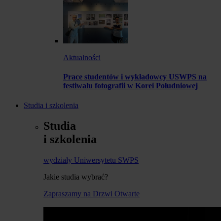
Aktualności
Prace studentów i wykładowcy USWPS na
festiwalu fotografii w Korei Południowej
Studia i szkolenia
Studia
i szkolenia
wydziały Uniwersytetu SWPS
Jakie studia wybrać?
Zapraszamy na Drzwi Otwarte