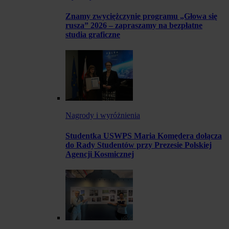
Znamy zwyciężczynie programu „Głowa się
rusza” 2026 – zapraszamy na bezpłatne
studia graficzne
Nagrody i wyróżnienia
Studentka USWPS Maria Komędera dołącza
do Rady Studentów przy Prezesie Polskiej
Agencji Kosmicznej