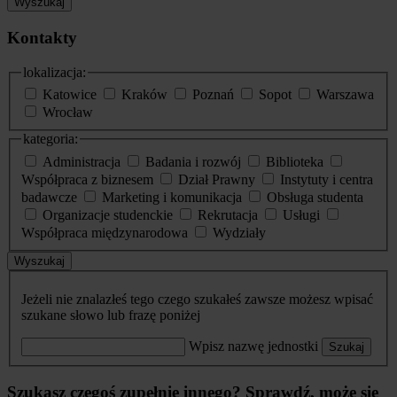
Wyszukaj
Kontakty
lokalizacja:
Katowice
Kraków
Poznań
Sopot
Warszawa
Wrocław
kategoria:
Administracja
Badania i rozwój
Biblioteka
Współpraca z biznesem
Dział Prawny
Instytuty i centra
badawcze
Marketing i komunikacja
Obsługa studenta
Organizacje studenckie
Rekrutacja
Usługi
Współpraca międzynarodowa
Wydziały
Wyszukaj
Jeżeli nie znalazłeś tego czego szukałeś zawsze możesz wpisać
szukane słowo lub frazę poniżej
Wpisz nazwę jednostki
Szukaj
Szukasz czegoś zupełnie innego? Sprawdź, może się