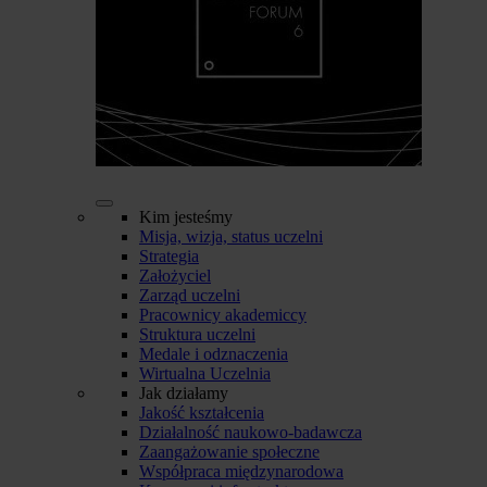
Kim jesteśmy
Misja, wizja, status uczelni
Strategia
Założyciel
Zarząd uczelni
Pracownicy akademiccy
Struktura uczelni
Medale i odznaczenia
Wirtualna Uczelnia
Jak działamy
Jakość kształcenia
Działalność naukowo-badawcza
Zaangażowanie społeczne
Współpraca międzynarodowa