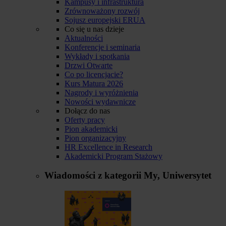
Kampusy i infrastruktura
Zrównoważony rozwój
Sojusz europejski ERUA
Co się u nas dzieje
Aktualności
Konferencje i seminaria
Wykłady i spotkania
Drzwi Otwarte
Co po licencjacie?
Kurs Matura 2026
Nagrody i wyróżnienia
Nowości wydawnicze
Dołącz do nas
Oferty pracy
Pion akademicki
Pion organizacyjny
HR Excellence in Research
Akademicki Program Stażowy
Wiadomości z kategorii
My, Uniwersytet