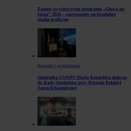
Znamy zwyciężczynie programu „Głowa się
rusza” 2026 – zapraszamy na bezpłatne
studia graficzne
Nagrody i wyróżnienia
Studentka USWPS Maria Komędera dołącza
do Rady Studentów przy Prezesie Polskiej
Agencji Kosmicznej