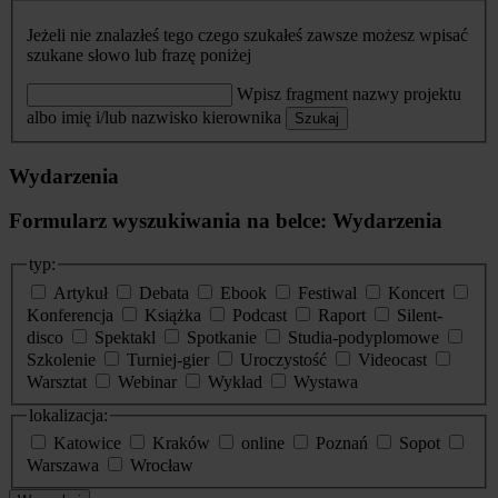
Jeżeli nie znalazłeś tego czego szukałeś zawsze możesz wpisać
szukane słowo lub frazę poniżej
Wpisz fragment nazwy projektu
albo imię i/lub nazwisko kierownika
Szukaj
Wydarzenia
Formularz wyszukiwania na belce: Wydarzenia
typ:
Artykuł
Debata
Ebook
Festiwal
Koncert
Konferencja
Książka
Podcast
Raport
Silent-
disco
Spektakl
Spotkanie
Studia-podyplomowe
Szkolenie
Turniej-gier
Uroczystość
Videocast
Warsztat
Webinar
Wykład
Wystawa
lokalizacja:
Katowice
Kraków
online
Poznań
Sopot
Warszawa
Wrocław