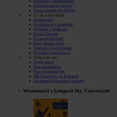
Kampusy i infrastruktura
Zrównoważony rozwój
Sojusz europejski ERUA
Co się u nas dzieje
Aktualności
Konferencje i seminaria
Wykłady i spotkania
Drzwi Otwarte
Co po licencjacie?
Kurs Matura 2026
Nagrody i wyróżnienia
Nowości wydawnicze
Dołącz do nas
Oferty pracy
Pion akademicki
Pion organizacyjny
HR Excellence in Research
Akademicki Program Stażowy
Wiadomości z kategorii
My, Uniwersytet