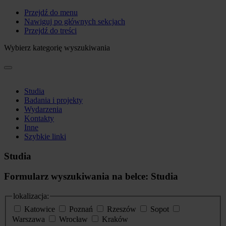
Przejdź do menu
Nawiguj po głównych sekcjach
Przejdź do treści
Wybierz kategorię wyszukiwania
Studia
Badania i projekty
Wydarzenia
Kontakty
Inne
Szybkie linki
Studia
Formularz wyszukiwania na belce: Studia
lokalizacja:
Katowice
Poznań
Rzeszów
Sopot
Warszawa
Wrocław
Kraków