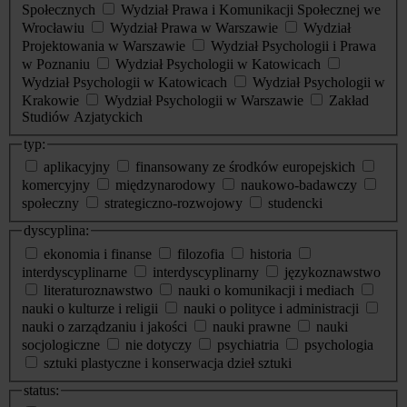
Społecznych
Wydział Prawa i Komunikacji Społecznej we
Wrocławiu
Wydział Prawa w Warszawie
Wydział
Projektowania w Warszawie
Wydział Psychologii i Prawa
w Poznaniu
Wydział Psychologii w Katowicach
Wydział Psychologii w Katowicach
Wydział Psychologii w
Krakowie
Wydział Psychologii w Warszawie
Zakład
Studiów Azjatyckich
typ:
aplikacyjny
finansowany ze środków europejskich
komercyjny
międzynarodowy
naukowo-badawczy
społeczny
strategiczno-rozwojowy
studencki
dyscyplina:
ekonomia i finanse
filozofia
historia
interdyscyplinarne
interdyscyplinarny
językoznawstwo
literaturoznawstwo
nauki o komunikacji i mediach
nauki o kulturze i religii
nauki o polityce i administracji
nauki o zarządzaniu i jakości
nauki prawne
nauki
socjologiczne
nie dotyczy
psychiatria
psychologia
sztuki plastyczne i konserwacja dzieł sztuki
status: