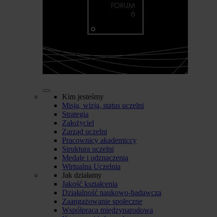
Kim jesteśmy
Misja, wizja, status uczelni
Strategia
Założyciel
Zarząd uczelni
Pracownicy akademiccy
Struktura uczelni
Medale i odznaczenia
Wirtualna Uczelnia
Jak działamy
Jakość kształcenia
Działalność naukowo-badawcza
Zaangażowanie społeczne
Współpraca międzynarodowa