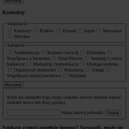
Wyszukaj
Kontakty
lokalizacja:
Katowice
Kraków
Poznań
Sopot
Warszawa
Wrocław
kategoria:
Administracja
Badania i rozwój
Biblioteka
Współpraca z biznesem
Dział Prawny
Instytuty i centra
badawcze
Marketing i komunikacja
Obsługa studenta
Organizacje studenckie
Rekrutacja
Usługi
Współpraca międzynarodowa
Wydziały
Wyszukaj
Jeżeli nie znalazłeś tego czego szukałeś zawsze możesz wpisać
szukane słowo lub frazę poniżej
Wpisz nazwę jednostki
Szukaj
Szukasz czegoś zupełnie innego? Sprawdź, może się