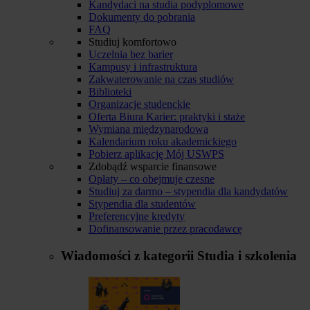
Kandydaci na studia podyplomowe
Dokumenty do pobrania
FAQ
Studiuj komfortowo
Uczelnia bez barier
Kampusy i infrastruktura
Zakwaterowanie na czas studiów
Biblioteki
Organizacje studenckie
Oferta Biura Karier: praktyki i staże
Wymiana międzynarodowa
Kalendarium roku akademickiego
Pobierz aplikację Mój USWPS
Zdobądź wsparcie finansowe
Opłaty – co obejmuje czesne
Studiuj za darmo – stypendia dla kandydatów
Stypendia dla studentów
Preferencyjne kredyty
Dofinansowanie przez pracodawcę
Wiadomości z kategorii
Studia i szkolenia