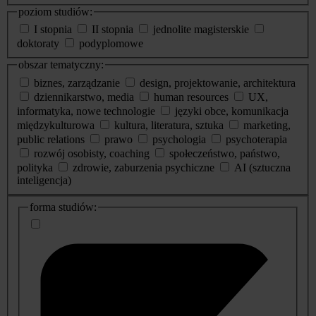
poziom studiów:
I stopnia
II stopnia
jednolite magisterskie
doktoraty
podyplomowe
obszar tematyczny:
biznes, zarządzanie
design, projektowanie, architektura
dziennikarstwo, media
human resources
UX,
informatyka, nowe technologie
języki obce, komunikacja
międzykulturowa
kultura, literatura, sztuka
marketing,
public relations
prawo
psychologia
psychoterapia
rozwój osobisty, coaching
społeczeństwo, państwo,
polityka
zdrowie, zaburzenia psychiczne
AI (sztuczna
inteligencja)
dodatkowe
forma studiów:
informacje
o
studiach