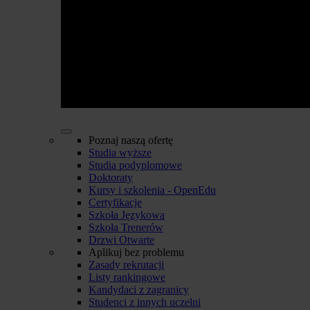
Poznaj naszą ofertę
Studia wyższe
Studia podyplomowe
Doktoraty
Kursy i szkolenia - OpenEdu
Certyfikacje
Szkoła Językowa
Szkoła Trenerów
Drzwi Otwarte
Aplikuj bez problemu
Zasady rekrutacji
Listy rankingowe
Kandydaci z zagranicy
Studenci z innych uczelni