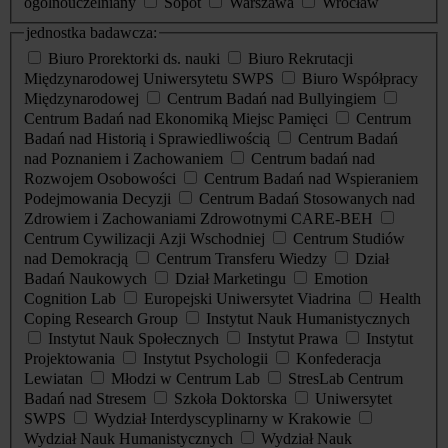
ogólnouczelniany
Sopot
Warszawa
Wrocław
jednostka badawcza:
Biuro Prorektorki ds. nauki
Biuro Rekrutacji
Międzynarodowej Uniwersytetu SWPS
Biuro Współpracy
Międzynarodowej
Centrum Badań nad Bullyingiem
Centrum Badań nad Ekonomiką Miejsc Pamięci
Centrum
Badań nad Historią i Sprawiedliwością
Centrum Badań
nad Poznaniem i Zachowaniem
Centrum badań nad
Rozwojem Osobowości
Centrum Badań nad Wspieraniem
Podejmowania Decyzji
Centrum Badań Stosowanych nad
Zdrowiem i Zachowaniami Zdrowotnymi CARE-BEH
Centrum Cywilizacji Azji Wschodniej
Centrum Studiów
nad Demokracją
Centrum Transferu Wiedzy
Dział
Badań Naukowych
Dział Marketingu
Emotion
Cognition Lab
Europejski Uniwersytet Viadrina
Health
Coping Research Group
Instytut Nauk Humanistycznych
Instytut Nauk Społecznych
Instytut Prawa
Instytut
Projektowania
Instytut Psychologii
Konfederacja
Lewiatan
Młodzi w Centrum Lab
StresLab Centrum
Badań nad Stresem
Szkoła Doktorska
Uniwersytet
SWPS
Wydział Interdyscyplinarny w Krakowie
Wydział Nauk Humanistycznych
Wydział Nauk