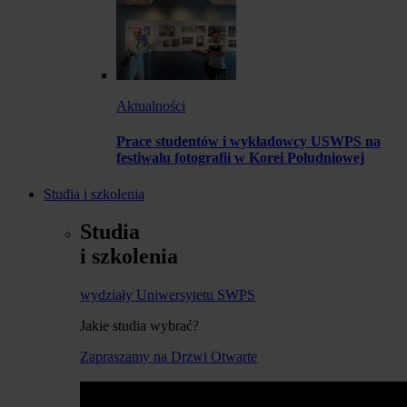
Aktualności
Prace studentów i wykładowcy USWPS na
festiwalu fotografii w Korei Południowej
Studia i szkolenia
Studia
i szkolenia
wydziały Uniwersytetu SWPS
Jakie studia wybrać?
Zapraszamy na Drzwi Otwarte