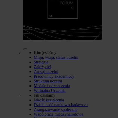
Kim jesteśmy
Misja, wizja, status uczelni
Strategia
Założyciel
Zarząd uczelni
Pracownicy akademiccy
Struktura uczelni
Medale i odznaczenia
Wirtualna Uczelnia
Jak działamy
Jakość kształcenia
Działalność naukowo-badawcza
Zaangażowanie społeczne
Współpraca międzynarodowa