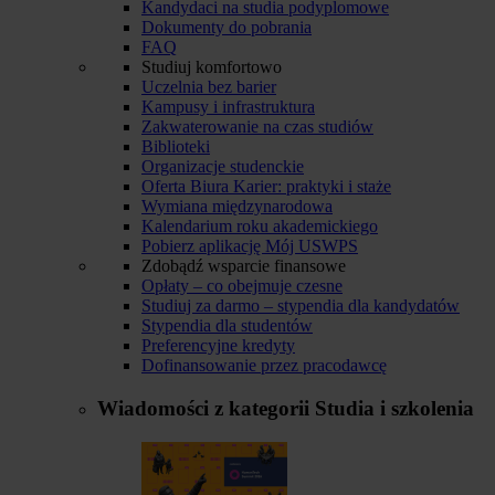
Kandydaci na studia podyplomowe
Dokumenty do pobrania
FAQ
Studiuj komfortowo
Uczelnia bez barier
Kampusy i infrastruktura
Zakwaterowanie na czas studiów
Biblioteki
Organizacje studenckie
Oferta Biura Karier: praktyki i staże
Wymiana międzynarodowa
Kalendarium roku akademickiego
Pobierz aplikację Mój USWPS
Zdobądź wsparcie finansowe
Opłaty – co obejmuje czesne
Studiuj za darmo – stypendia dla kandydatów
Stypendia dla studentów
Preferencyjne kredyty
Dofinansowanie przez pracodawcę
Wiadomości z kategorii
Studia i szkolenia