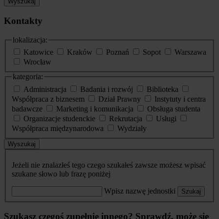
Wyszukaj
Kontakty
lokalizacja:
Katowice
Kraków
Poznań
Sopot
Warszawa
Wrocław
kategoria:
Administracja
Badania i rozwój
Biblioteka
Współpraca z biznesem
Dział Prawny
Instytuty i centra
badawcze
Marketing i komunikacja
Obsługa studenta
Organizacje studenckie
Rekrutacja
Usługi
Współpraca międzynarodowa
Wydziały
Wyszukaj
Jeżeli nie znalazłeś tego czego szukałeś zawsze możesz wpisać
szukane słowo lub frazę poniżej
Wpisz nazwę jednostki
Szukaj
Szukasz czegoś zupełnie innego? Sprawdź, może się