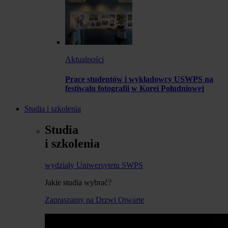
Aktualności
Prace studentów i wykładowcy USWPS na
festiwalu fotografii w Korei Południowej
Studia i szkolenia
Studia
i szkolenia
wydziały Uniwersytetu SWPS
Jakie studia wybrać?
Zapraszamy na Drzwi Otwarte