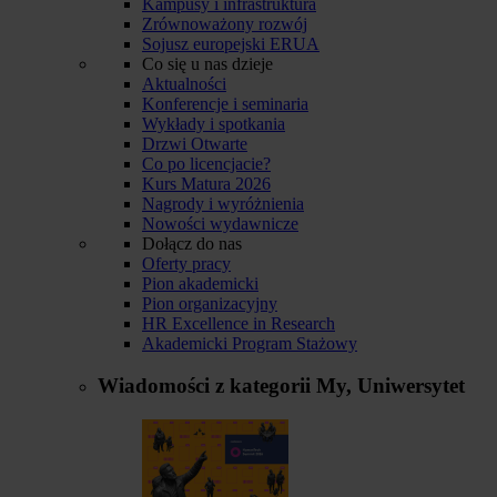
Kampusy i infrastruktura
Zrównoważony rozwój
Sojusz europejski ERUA
Co się u nas dzieje
Aktualności
Konferencje i seminaria
Wykłady i spotkania
Drzwi Otwarte
Co po licencjacie?
Kurs Matura 2026
Nagrody i wyróżnienia
Nowości wydawnicze
Dołącz do nas
Oferty pracy
Pion akademicki
Pion organizacyjny
HR Excellence in Research
Akademicki Program Stażowy
Wiadomości z kategorii
My, Uniwersytet