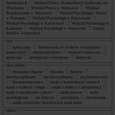
Społecznych
Wydział Prawa i Komunikacji Społecznej we
Wrocławiu
Wydział Prawa w Warszawie
Wydział
Projektowania w Warszawie
Wydział Psychologii i Prawa
w Poznaniu
Wydział Psychologii w Katowicach
Wydział Psychologii w Katowicach
Wydział Psychologii w
Krakowie
Wydział Psychologii w Warszawie
Zakład
Studiów Azjatyckich
typ:
aplikacyjny
finansowany ze środków europejskich
komercyjny
międzynarodowy
naukowo-badawczy
społeczny
strategiczno-rozwojowy
studencki
dyscyplina:
ekonomia i finanse
filozofia
historia
interdyscyplinarne
interdyscyplinarny
językoznawstwo
literaturoznawstwo
nauki o komunikacji i mediach
nauki o kulturze i religii
nauki o polityce i administracji
nauki o zarządzaniu i jakości
nauki prawne
nauki
socjologiczne
nie dotyczy
psychiatria
psychologia
sztuki plastyczne i konserwacja dzieł sztuki
status: