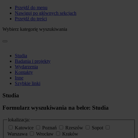
Przejdź do menu
Nawiguj po głównych sekcjach
Przejdź do treści
Wybierz kategorię wyszukiwania
Studia
Badania i projekty
Wydarzenia
Kontakty
Inne
Szybkie linki
Studia
Formularz wyszukiwania na belce: Studia
lokalizacja:
Katowice
Poznań
Rzeszów
Sopot
Warszawa
Wrocław
Kraków