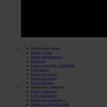
Poznaj naszą ofertę
Studia wyższe
Studia podyplomowe
Doktoraty
Kursy i szkolenia - OpenEdu
Certyfikacje
Szkoła Językowa
Szkoła Trenerów
Drzwi Otwarte
Aplikuj bez problemu
Zasady rekrutacji
Listy rankingowe
Kandydaci z zagranicy
Studenci z innych uczelni