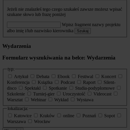
Jeżeli nie znalazłeś tego czego szukałeś zawsze możesz wpisać
szukane słowo lub frazę poniżej
Wpisz fragment nazwy projektu
albo imię i/lub nazwisko kierownika
Szukaj
Wydarzenia
Formularz wyszukiwania na belce: Wydarzenia
typ:
Artykuł
Debata
Ebook
Festiwal
Koncert
Konferencja
Książka
Podcast
Raport
Silent-
disco
Spektakl
Spotkanie
Studia-podyplomowe
Szkolenie
Turniej-gier
Uroczystość
Videocast
Warsztat
Webinar
Wykład
Wystawa
lokalizacja:
Katowice
Kraków
online
Poznań
Sopot
Warszawa
Wrocław