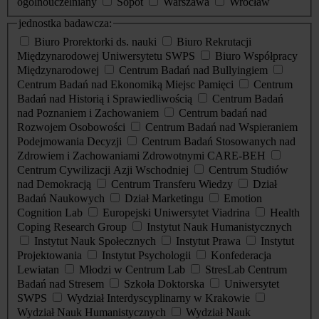
ogólnouczelniany
Sopot
Warszawa
Wrocław
jednostka badawcza:
Biuro Prorektorki ds. nauki
Biuro Rekrutacji
Międzynarodowej Uniwersytetu SWPS
Biuro Współpracy
Międzynarodowej
Centrum Badań nad Bullyingiem
Centrum Badań nad Ekonomiką Miejsc Pamięci
Centrum
Badań nad Historią i Sprawiedliwością
Centrum Badań
nad Poznaniem i Zachowaniem
Centrum badań nad
Rozwojem Osobowości
Centrum Badań nad Wspieraniem
Podejmowania Decyzji
Centrum Badań Stosowanych nad
Zdrowiem i Zachowaniami Zdrowotnymi CARE-BEH
Centrum Cywilizacji Azji Wschodniej
Centrum Studiów
nad Demokracją
Centrum Transferu Wiedzy
Dział
Badań Naukowych
Dział Marketingu
Emotion
Cognition Lab
Europejski Uniwersytet Viadrina
Health
Coping Research Group
Instytut Nauk Humanistycznych
Instytut Nauk Społecznych
Instytut Prawa
Instytut
Projektowania
Instytut Psychologii
Konfederacja
Lewiatan
Młodzi w Centrum Lab
StresLab Centrum
Badań nad Stresem
Szkoła Doktorska
Uniwersytet
SWPS
Wydział Interdyscyplinarny w Krakowie
Wydział Nauk Humanistycznych
Wydział Nauk