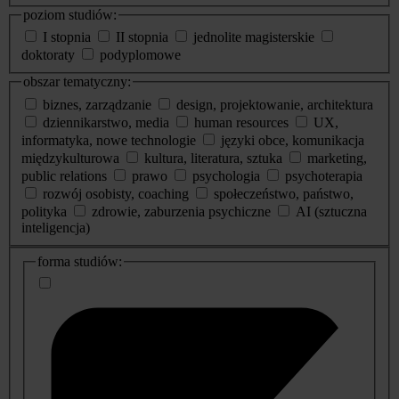
poziom studiów:
I stopnia
II stopnia
jednolite magisterskie
doktoraty
podyplomowe
obszar tematyczny:
biznes, zarządzanie
design, projektowanie, architektura
dziennikarstwo, media
human resources
UX,
informatyka, nowe technologie
języki obce, komunikacja
międzykulturowa
kultura, literatura, sztuka
marketing,
public relations
prawo
psychologia
psychoterapia
rozwój osobisty, coaching
społeczeństwo, państwo,
polityka
zdrowie, zaburzenia psychiczne
AI (sztuczna
inteligencja)
dodatkowe
forma studiów:
informacje
o
studiach