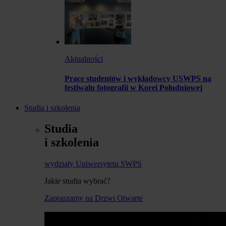
Aktualności
Prace studentów i wykładowcy USWPS na
festiwalu fotografii w Korei Południowej
Studia i szkolenia
Studia
i szkolenia
wydziały Uniwersytetu SWPS
Jakie studia wybrać?
Zapraszamy na Drzwi Otwarte