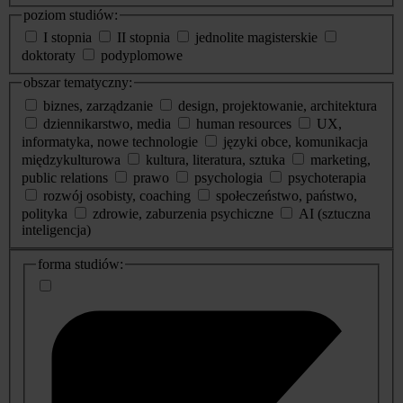
poziom studiów:
I stopnia
II stopnia
jednolite magisterskie
doktoraty
podyplomowe
obszar tematyczny:
biznes, zarządzanie
design, projektowanie, architektura
dziennikarstwo, media
human resources
UX,
informatyka, nowe technologie
języki obce, komunikacja
międzykulturowa
kultura, literatura, sztuka
marketing,
public relations
prawo
psychologia
psychoterapia
rozwój osobisty, coaching
społeczeństwo, państwo,
polityka
zdrowie, zaburzenia psychiczne
AI (sztuczna
inteligencja)
dodatkowe
forma studiów:
informacje
o
studiach