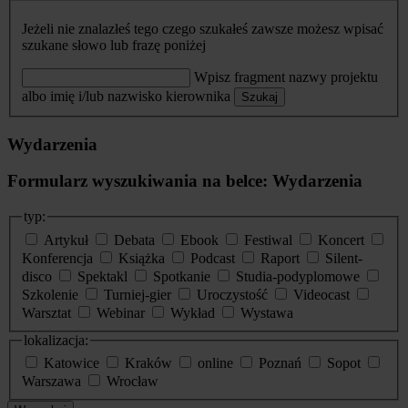
Jeżeli nie znalazłeś tego czego szukałeś zawsze możesz wpisać
szukane słowo lub frazę poniżej
Wpisz fragment nazwy projektu
albo imię i/lub nazwisko kierownika
Szukaj
Wydarzenia
Formularz wyszukiwania na belce: Wydarzenia
typ:
Artykuł
Debata
Ebook
Festiwal
Koncert
Konferencja
Książka
Podcast
Raport
Silent-
disco
Spektakl
Spotkanie
Studia-podyplomowe
Szkolenie
Turniej-gier
Uroczystość
Videocast
Warsztat
Webinar
Wykład
Wystawa
lokalizacja:
Katowice
Kraków
online
Poznań
Sopot
Warszawa
Wrocław