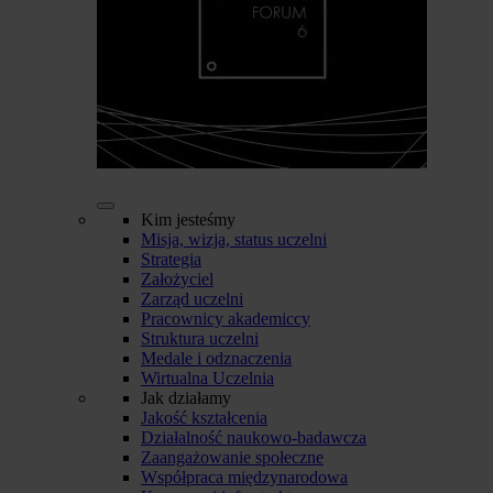
Kim jesteśmy
Misja, wizja, status uczelni
Strategia
Założyciel
Zarząd uczelni
Pracownicy akademiccy
Struktura uczelni
Medale i odznaczenia
Wirtualna Uczelnia
Jak działamy
Jakość kształcenia
Działalność naukowo-badawcza
Zaangażowanie społeczne
Współpraca międzynarodowa