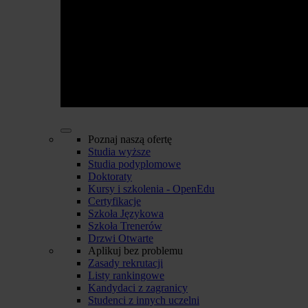
Poznaj naszą ofertę
Studia wyższe
Studia podyplomowe
Doktoraty
Kursy i szkolenia - OpenEdu
Certyfikacje
Szkoła Językowa
Szkoła Trenerów
Drzwi Otwarte
Aplikuj bez problemu
Zasady rekrutacji
Listy rankingowe
Kandydaci z zagranicy
Studenci z innych uczelni