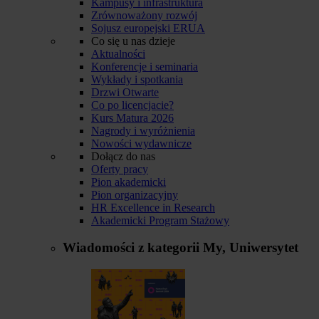
Kampusy i infrastruktura
Zrównoważony rozwój
Sojusz europejski ERUA
Co się u nas dzieje
Aktualności
Konferencje i seminaria
Wykłady i spotkania
Drzwi Otwarte
Co po licencjacie?
Kurs Matura 2026
Nagrody i wyróżnienia
Nowości wydawnicze
Dołącz do nas
Oferty pracy
Pion akademicki
Pion organizacyjny
HR Excellence in Research
Akademicki Program Stażowy
Wiadomości z kategorii
My, Uniwersytet