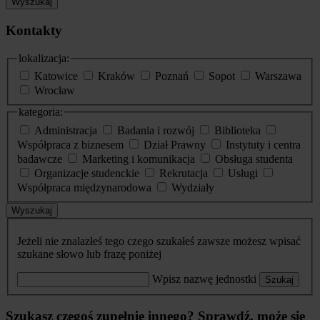
Wyszukaj
Kontakty
lokalizacja:
Katowice
Kraków
Poznań
Sopot
Warszawa
Wrocław
kategoria:
Administracja
Badania i rozwój
Biblioteka
Współpraca z biznesem
Dział Prawny
Instytuty i centra
badawcze
Marketing i komunikacja
Obsługa studenta
Organizacje studenckie
Rekrutacja
Usługi
Współpraca międzynarodowa
Wydziały
Wyszukaj
Jeżeli nie znalazłeś tego czego szukałeś zawsze możesz wpisać
szukane słowo lub frazę poniżej
Wpisz nazwę jednostki
Szukaj
Szukasz czegoś zupełnie innego? Sprawdź, może się