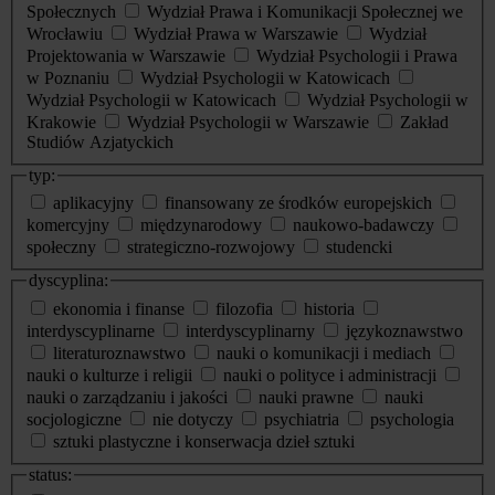
Społecznych
Wydział Prawa i Komunikacji Społecznej we
Wrocławiu
Wydział Prawa w Warszawie
Wydział
Projektowania w Warszawie
Wydział Psychologii i Prawa
w Poznaniu
Wydział Psychologii w Katowicach
Wydział Psychologii w Katowicach
Wydział Psychologii w
Krakowie
Wydział Psychologii w Warszawie
Zakład
Studiów Azjatyckich
typ:
aplikacyjny
finansowany ze środków europejskich
komercyjny
międzynarodowy
naukowo-badawczy
społeczny
strategiczno-rozwojowy
studencki
dyscyplina:
ekonomia i finanse
filozofia
historia
interdyscyplinarne
interdyscyplinarny
językoznawstwo
literaturoznawstwo
nauki o komunikacji i mediach
nauki o kulturze i religii
nauki o polityce i administracji
nauki o zarządzaniu i jakości
nauki prawne
nauki
socjologiczne
nie dotyczy
psychiatria
psychologia
sztuki plastyczne i konserwacja dzieł sztuki
status: