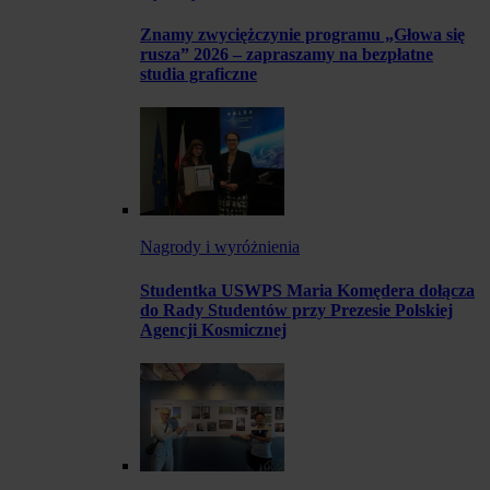
Znamy zwyciężczynie programu „Głowa się
rusza” 2026 – zapraszamy na bezpłatne
studia graficzne
Nagrody i wyróżnienia
Studentka USWPS Maria Komędera dołącza
do Rady Studentów przy Prezesie Polskiej
Agencji Kosmicznej