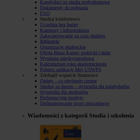
Kandydaci na studia podyplomowe
Dokumenty do pobrania
FAQ
Studiuj komfortowo
Uczelnia bez barier
Kampusy i infrastruktura
Zakwaterowanie na czas studiów
Biblioteki
Organizacje studenckie
Oferta Biura Karier: praktyki i staże
Wymiana międzynarodowa
Kalendarium roku akademickiego
Pobierz aplikację Mój USWPS
Zdobądź wsparcie finansowe
Opłaty – co obejmuje czesne
Studiuj za darmo – stypendia dla kandydatów
Stypendia dla studentów
Preferencyjne kredyty
Dofinansowanie przez pracodawcę
Wiadomości z kategorii
Studia i szkolenia