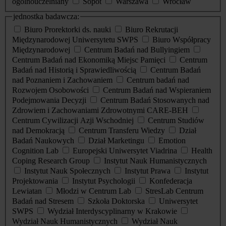
ogólnouczelniany
Sopot
Warszawa
Wrocław
jednostka badawcza:
Biuro Prorektorki ds. nauki
Biuro Rekrutacji
Międzynarodowej Uniwersytetu SWPS
Biuro Współpracy
Międzynarodowej
Centrum Badań nad Bullyingiem
Centrum Badań nad Ekonomiką Miejsc Pamięci
Centrum
Badań nad Historią i Sprawiedliwością
Centrum Badań
nad Poznaniem i Zachowaniem
Centrum badań nad
Rozwojem Osobowości
Centrum Badań nad Wspieraniem
Podejmowania Decyzji
Centrum Badań Stosowanych nad
Zdrowiem i Zachowaniami Zdrowotnymi CARE-BEH
Centrum Cywilizacji Azji Wschodniej
Centrum Studiów
nad Demokracją
Centrum Transferu Wiedzy
Dział
Badań Naukowych
Dział Marketingu
Emotion
Cognition Lab
Europejski Uniwersytet Viadrina
Health
Coping Research Group
Instytut Nauk Humanistycznych
Instytut Nauk Społecznych
Instytut Prawa
Instytut
Projektowania
Instytut Psychologii
Konfederacja
Lewiatan
Młodzi w Centrum Lab
StresLab Centrum
Badań nad Stresem
Szkoła Doktorska
Uniwersytet
SWPS
Wydział Interdyscyplinarny w Krakowie
Wydział Nauk Humanistycznych
Wydział Nauk