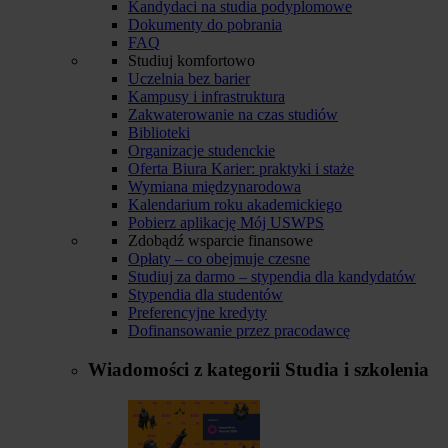
Kandydaci na studia podyplomowe
Dokumenty do pobrania
FAQ
Studiuj komfortowo
Uczelnia bez barier
Kampusy i infrastruktura
Zakwaterowanie na czas studiów
Biblioteki
Organizacje studenckie
Oferta Biura Karier: praktyki i staże
Wymiana międzynarodowa
Kalendarium roku akademickiego
Pobierz aplikację Mój USWPS
Zdobądź wsparcie finansowe
Opłaty – co obejmuje czesne
Studiuj za darmo – stypendia dla kandydatów
Stypendia dla studentów
Preferencyjne kredyty
Dofinansowanie przez pracodawcę
Wiadomości z kategorii
Studia i szkolenia