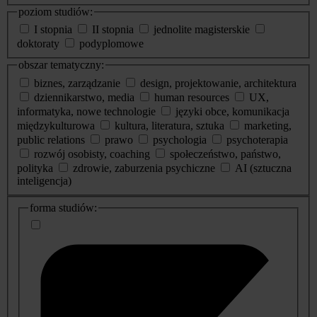
poziom studiów:
I stopnia
II stopnia
jednolite magisterskie
doktoraty
podyplomowe
obszar tematyczny:
biznes, zarządzanie
design, projektowanie, architektura
dziennikarstwo, media
human resources
UX,
informatyka, nowe technologie
języki obce, komunikacja
międzykulturowa
kultura, literatura, sztuka
marketing,
public relations
prawo
psychologia
psychoterapia
rozwój osobisty, coaching
społeczeństwo, państwo,
polityka
zdrowie, zaburzenia psychiczne
AI (sztuczna
inteligencja)
dodatkowe
forma studiów:
informacje
o
studiach