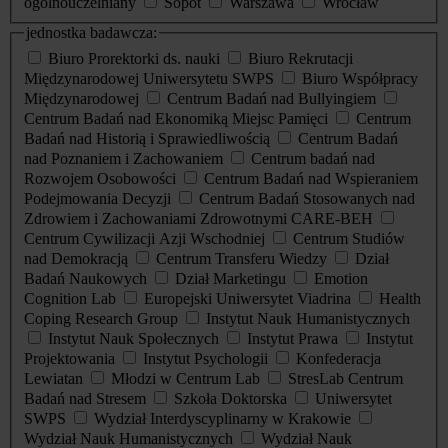
ogólnouczelniany
Sopot
Warszawa
Wrocław
jednostka badawcza:
Biuro Prorektorki ds. nauki
Biuro Rekrutacji
Międzynarodowej Uniwersytetu SWPS
Biuro Współpracy
Międzynarodowej
Centrum Badań nad Bullyingiem
Centrum Badań nad Ekonomiką Miejsc Pamięci
Centrum
Badań nad Historią i Sprawiedliwością
Centrum Badań
nad Poznaniem i Zachowaniem
Centrum badań nad
Rozwojem Osobowości
Centrum Badań nad Wspieraniem
Podejmowania Decyzji
Centrum Badań Stosowanych nad
Zdrowiem i Zachowaniami Zdrowotnymi CARE-BEH
Centrum Cywilizacji Azji Wschodniej
Centrum Studiów
nad Demokracją
Centrum Transferu Wiedzy
Dział
Badań Naukowych
Dział Marketingu
Emotion
Cognition Lab
Europejski Uniwersytet Viadrina
Health
Coping Research Group
Instytut Nauk Humanistycznych
Instytut Nauk Społecznych
Instytut Prawa
Instytut
Projektowania
Instytut Psychologii
Konfederacja
Lewiatan
Młodzi w Centrum Lab
StresLab Centrum
Badań nad Stresem
Szkoła Doktorska
Uniwersytet
SWPS
Wydział Interdyscyplinarny w Krakowie
Wydział Nauk Humanistycznych
Wydział Nauk