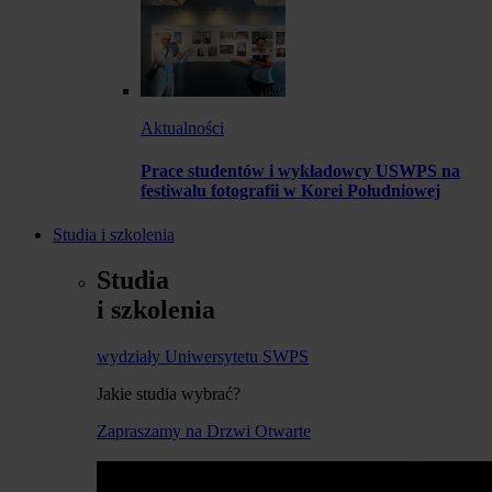
Aktualności
Prace studentów i wykładowcy USWPS na
festiwalu fotografii w Korei Południowej
Studia i szkolenia
Studia
i szkolenia
wydziały Uniwersytetu SWPS
Jakie studia wybrać?
Zapraszamy na Drzwi Otwarte