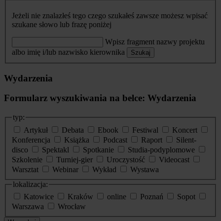
Jeżeli nie znalazłeś tego czego szukałeś zawsze możesz wpisać
szukane słowo lub frazę poniżej
Wpisz fragment nazwy projektu
albo imię i/lub nazwisko kierownika
Szukaj
Wydarzenia
Formularz wyszukiwania na belce: Wydarzenia
typ:
Artykuł
Debata
Ebook
Festiwal
Koncert
Konferencja
Książka
Podcast
Raport
Silent-
disco
Spektakl
Spotkanie
Studia-podyplomowe
Szkolenie
Turniej-gier
Uroczystość
Videocast
Warsztat
Webinar
Wykład
Wystawa
lokalizacja:
Katowice
Kraków
online
Poznań
Sopot
Warszawa
Wrocław