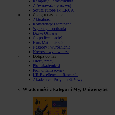
Kampusy i infrastruktura
Zrównoważony rozwój
Sojusz europejski ERUA
Co się u nas dzieje
Aktualności
Konferencje i seminaria
Wykłady i spotkania
Drzwi Otwarte
Co po licencjacie?
Kurs Matura 2026
Nagrody i wyróżnienia
Nowości wydawnicze
Dołącz do nas
Oferty pracy
Pion akademicki
Pion organizacyjny
HR Excellence in Research
Akademicki Program Stażowy
Wiadomości z kategorii
My, Uniwersytet