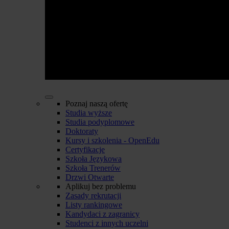
Poznaj naszą ofertę
Studia wyższe
Studia podyplomowe
Doktoraty
Kursy i szkolenia - OpenEdu
Certyfikacje
Szkoła Językowa
Szkoła Trenerów
Drzwi Otwarte
Aplikuj bez problemu
Zasady rekrutacji
Listy rankingowe
Kandydaci z zagranicy
Studenci z innych uczelni