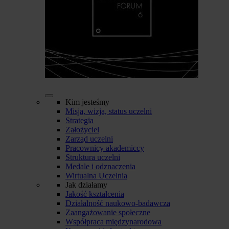
Kim jesteśmy
Misja, wizja, status uczelni
Strategia
Założyciel
Zarząd uczelni
Pracownicy akademiccy
Struktura uczelni
Medale i odznaczenia
Wirtualna Uczelnia
Jak działamy
Jakość kształcenia
Działalność naukowo-badawcza
Zaangażowanie społeczne
Współpraca międzynarodowa