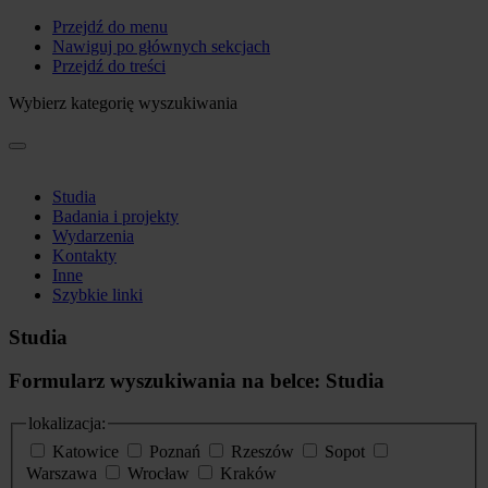
Przejdź do menu
Nawiguj po głównych sekcjach
Przejdź do treści
Wybierz kategorię wyszukiwania
Studia
Badania i projekty
Wydarzenia
Kontakty
Inne
Szybkie linki
Studia
Formularz wyszukiwania na belce: Studia
lokalizacja:
Katowice
Poznań
Rzeszów
Sopot
Warszawa
Wrocław
Kraków