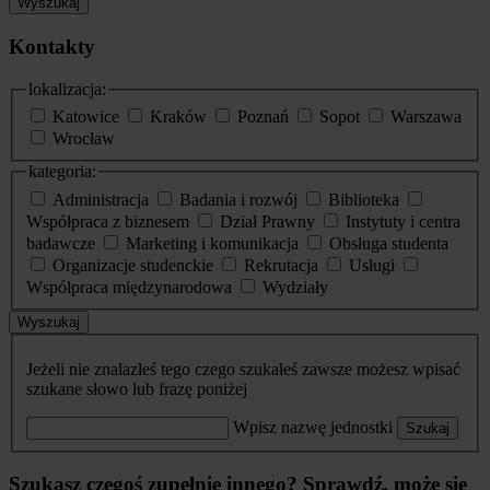
Wyszukaj
Kontakty
lokalizacja:
Katowice
Kraków
Poznań
Sopot
Warszawa
Wrocław
kategoria:
Administracja
Badania i rozwój
Biblioteka
Współpraca z biznesem
Dział Prawny
Instytuty i centra
badawcze
Marketing i komunikacja
Obsługa studenta
Organizacje studenckie
Rekrutacja
Usługi
Współpraca międzynarodowa
Wydziały
Wyszukaj
Jeżeli nie znalazłeś tego czego szukałeś zawsze możesz wpisać
szukane słowo lub frazę poniżej
Wpisz nazwę jednostki
Szukaj
Szukasz czegoś zupełnie innego? Sprawdź, może się