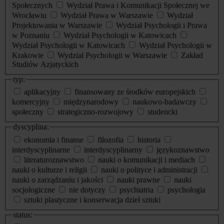
Społecznych
Wydział Prawa i Komunikacji Społecznej we
Wrocławiu
Wydział Prawa w Warszawie
Wydział
Projektowania w Warszawie
Wydział Psychologii i Prawa
w Poznaniu
Wydział Psychologii w Katowicach
Wydział Psychologii w Katowicach
Wydział Psychologii w
Krakowie
Wydział Psychologii w Warszawie
Zakład
Studiów Azjatyckich
typ:
aplikacyjny
finansowany ze środków europejskich
komercyjny
międzynarodowy
naukowo-badawczy
społeczny
strategiczno-rozwojowy
studencki
dyscyplina:
ekonomia i finanse
filozofia
historia
interdyscyplinarne
interdyscyplinarny
językoznawstwo
literaturoznawstwo
nauki o komunikacji i mediach
nauki o kulturze i religii
nauki o polityce i administracji
nauki o zarządzaniu i jakości
nauki prawne
nauki
socjologiczne
nie dotyczy
psychiatria
psychologia
sztuki plastyczne i konserwacja dzieł sztuki
status: