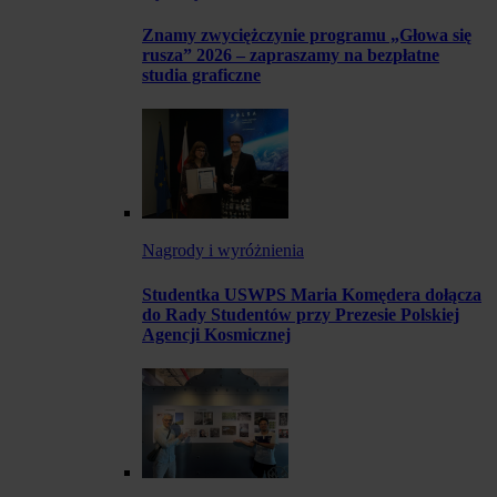
Znamy zwyciężczynie programu „Głowa się
rusza” 2026 – zapraszamy na bezpłatne
studia graficzne
Nagrody i wyróżnienia
Studentka USWPS Maria Komędera dołącza
do Rady Studentów przy Prezesie Polskiej
Agencji Kosmicznej