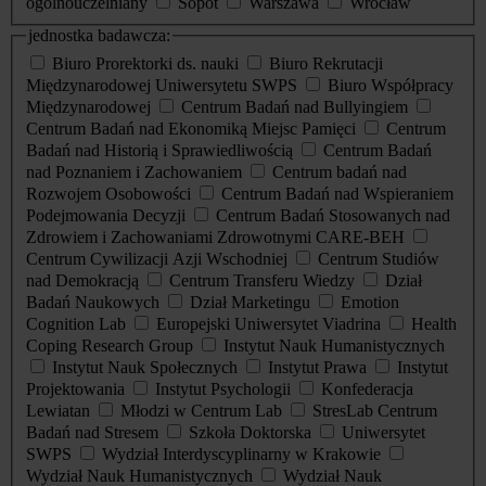
ogólnouczelniany
Sopot
Warszawa
Wrocław
jednostka badawcza:
Biuro Prorektorki ds. nauki
Biuro Rekrutacji
Międzynarodowej Uniwersytetu SWPS
Biuro Współpracy
Międzynarodowej
Centrum Badań nad Bullyingiem
Centrum Badań nad Ekonomiką Miejsc Pamięci
Centrum
Badań nad Historią i Sprawiedliwością
Centrum Badań
nad Poznaniem i Zachowaniem
Centrum badań nad
Rozwojem Osobowości
Centrum Badań nad Wspieraniem
Podejmowania Decyzji
Centrum Badań Stosowanych nad
Zdrowiem i Zachowaniami Zdrowotnymi CARE-BEH
Centrum Cywilizacji Azji Wschodniej
Centrum Studiów
nad Demokracją
Centrum Transferu Wiedzy
Dział
Badań Naukowych
Dział Marketingu
Emotion
Cognition Lab
Europejski Uniwersytet Viadrina
Health
Coping Research Group
Instytut Nauk Humanistycznych
Instytut Nauk Społecznych
Instytut Prawa
Instytut
Projektowania
Instytut Psychologii
Konfederacja
Lewiatan
Młodzi w Centrum Lab
StresLab Centrum
Badań nad Stresem
Szkoła Doktorska
Uniwersytet
SWPS
Wydział Interdyscyplinarny w Krakowie
Wydział Nauk Humanistycznych
Wydział Nauk