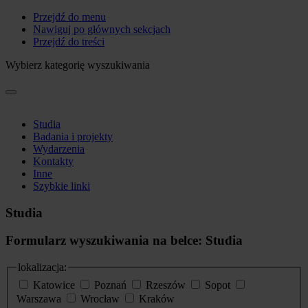
Przejdź do menu
Nawiguj po głównych sekcjach
Przejdź do treści
Wybierz kategorię wyszukiwania
Studia
Badania i projekty
Wydarzenia
Kontakty
Inne
Szybkie linki
Studia
Formularz wyszukiwania na belce: Studia
lokalizacja:
Katowice
Poznań
Rzeszów
Sopot
Warszawa
Wrocław
Kraków