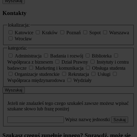
Wyszukaj
Kontakty
lokalizacja:
Katowice
Kraków
Poznań
Sopot
Warszawa
Wrocław
kategoria:
Administracja
Badania i rozwój
Biblioteka
Współpraca z biznesem
Dział Prawny
Instytuty i centra
badawcze
Marketing i komunikacja
Obsługa studenta
Organizacje studenckie
Rekrutacja
Usługi
Współpraca międzynarodowa
Wydziały
Wyszukaj
Jeżeli nie znalazłeś tego czego szukałeś zawsze możesz wpisać
szukane słowo lub frazę poniżej
Wpisz nazwę jednostki
Szukaj
Szukasz czegoś zupełnie innego? Sprawdź, może się