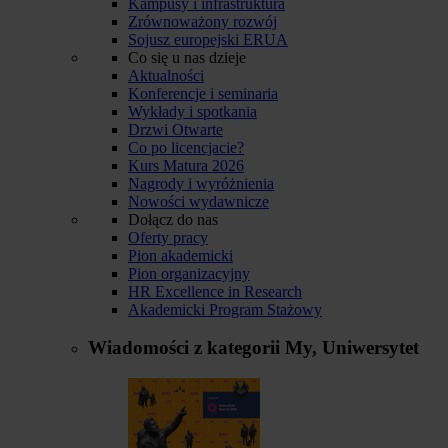
Kampusy i infrastruktura
Zrównoważony rozwój
Sojusz europejski ERUA
Co się u nas dzieje
Aktualności
Konferencje i seminaria
Wykłady i spotkania
Drzwi Otwarte
Co po licencjacie?
Kurs Matura 2026
Nagrody i wyróżnienia
Nowości wydawnicze
Dołącz do nas
Oferty pracy
Pion akademicki
Pion organizacyjny
HR Excellence in Research
Akademicki Program Stażowy
Wiadomości z kategorii
My, Uniwersytet