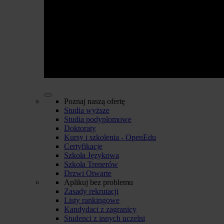
Poznaj naszą ofertę
Studia wyższe
Studia podyplomowe
Doktoraty
Kursy i szkolenia - OpenEdu
Certyfikacje
Szkoła Językowa
Szkoła Trenerów
Drzwi Otwarte
Aplikuj bez problemu
Zasady rekrutacji
Listy rankingowe
Kandydaci z zagranicy
Studenci z innych uczelni