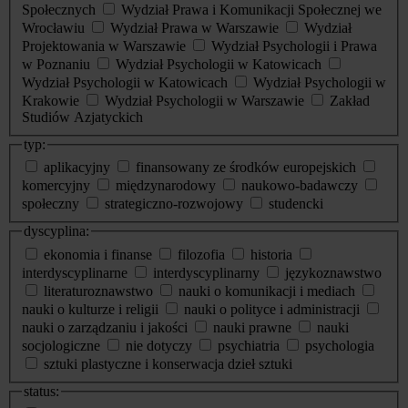
Społecznych
Wydział Prawa i Komunikacji Społecznej we
Wrocławiu
Wydział Prawa w Warszawie
Wydział
Projektowania w Warszawie
Wydział Psychologii i Prawa
w Poznaniu
Wydział Psychologii w Katowicach
Wydział Psychologii w Katowicach
Wydział Psychologii w
Krakowie
Wydział Psychologii w Warszawie
Zakład
Studiów Azjatyckich
typ:
aplikacyjny
finansowany ze środków europejskich
komercyjny
międzynarodowy
naukowo-badawczy
społeczny
strategiczno-rozwojowy
studencki
dyscyplina:
ekonomia i finanse
filozofia
historia
interdyscyplinarne
interdyscyplinarny
językoznawstwo
literaturoznawstwo
nauki o komunikacji i mediach
nauki o kulturze i religii
nauki o polityce i administracji
nauki o zarządzaniu i jakości
nauki prawne
nauki
socjologiczne
nie dotyczy
psychiatria
psychologia
sztuki plastyczne i konserwacja dzieł sztuki
status: