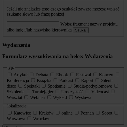
Jeżeli nie znalazłeś tego czego szukałeś zawsze możesz wpisać
szukane słowo lub frazę poniżej
Wpisz fragment nazwy projektu
albo imię i/lub nazwisko kierownika
Szukaj
Wydarzenia
Formularz wyszukiwania na belce: Wydarzenia
typ:
Artykuł
Debata
Ebook
Festiwal
Koncert
Konferencja
Książka
Podcast
Raport
Silent-
disco
Spektakl
Spotkanie
Studia-podyplomowe
Szkolenie
Turniej-gier
Uroczystość
Videocast
Warsztat
Webinar
Wykład
Wystawa
lokalizacja:
Katowice
Kraków
online
Poznań
Sopot
Warszawa
Wrocław