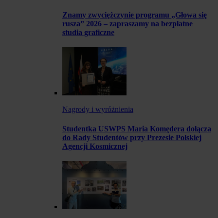
Znamy zwyciężczynie programu „Głowa się
rusza” 2026 – zapraszamy na bezpłatne
studia graficzne
Nagrody i wyróżnienia
Studentka USWPS Maria Komędera dołącza
do Rady Studentów przy Prezesie Polskiej
Agencji Kosmicznej