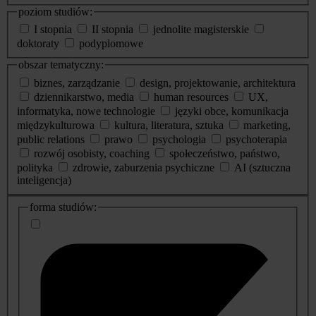
poziom studiów:
I stopnia
II stopnia
jednolite magisterskie
doktoraty
podyplomowe
obszar tematyczny:
biznes, zarządzanie
design, projektowanie, architektura
dziennikarstwo, media
human resources
UX,
informatyka, nowe technologie
języki obce, komunikacja
międzykulturowa
kultura, literatura, sztuka
marketing,
public relations
prawo
psychologia
psychoterapia
rozwój osobisty, coaching
społeczeństwo, państwo,
polityka
zdrowie, zaburzenia psychiczne
AI (sztuczna
inteligencja)
dodatkowe
forma studiów:
informacje
o
studiach