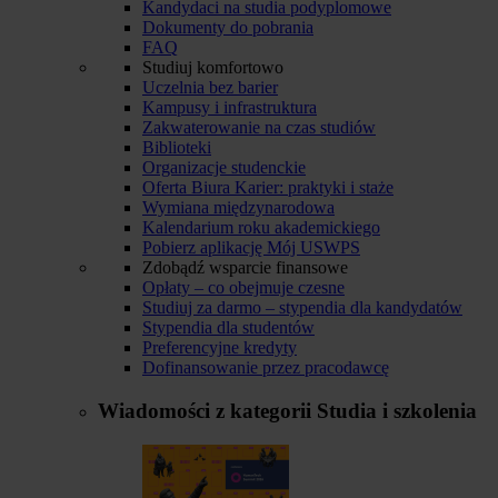
Kandydaci na studia podyplomowe
Dokumenty do pobrania
FAQ
Studiuj komfortowo
Uczelnia bez barier
Kampusy i infrastruktura
Zakwaterowanie na czas studiów
Biblioteki
Organizacje studenckie
Oferta Biura Karier: praktyki i staże
Wymiana międzynarodowa
Kalendarium roku akademickiego
Pobierz aplikację Mój USWPS
Zdobądź wsparcie finansowe
Opłaty – co obejmuje czesne
Studiuj za darmo – stypendia dla kandydatów
Stypendia dla studentów
Preferencyjne kredyty
Dofinansowanie przez pracodawcę
Wiadomości z kategorii
Studia i szkolenia