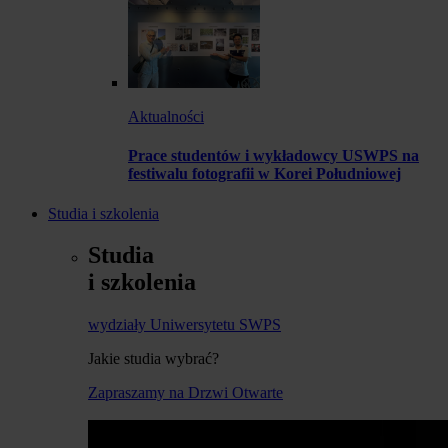
Aktualności
Prace studentów i wykładowcy USWPS na
festiwalu fotografii w Korei Południowej
Studia i szkolenia
Studia
i szkolenia
wydziały Uniwersytetu SWPS
Jakie studia wybrać?
Zapraszamy na Drzwi Otwarte