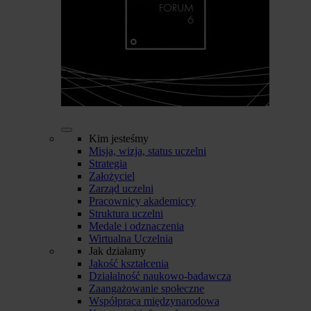
Kim jesteśmy
Misja, wizja, status uczelni
Strategia
Założyciel
Zarząd uczelni
Pracownicy akademiccy
Struktura uczelni
Medale i odznaczenia
Wirtualna Uczelnia
Jak działamy
Jakość kształcenia
Działalność naukowo-badawcza
Zaangażowanie społeczne
Współpraca międzynarodowa