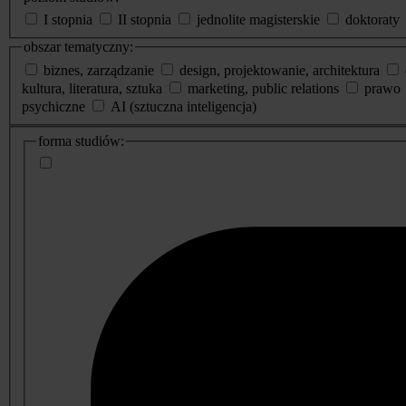
I stopnia
II stopnia
jednolite magisterskie
doktoraty
obszar tematyczny:
biznes, zarządzanie
design, projektowanie, architektura
kultura, literatura, sztuka
marketing, public relations
prawo
psychiczne
AI (sztuczna inteligencja)
dodatkowe
forma studiów:
informacje
o
studiach