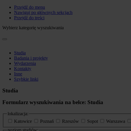
Przejdź do menu
Nawiguj po głównych sekcjach
Przejdź do treści
Wybierz kategorię wyszukiwania
Studia
Badania i projekty
Wydarzenia
Kontakty
Inne
Szybkie linki
Studia
Formularz wyszukiwania na belce: Studia
lokalizacja:
Katowice
Poznań
Rzeszów
Sopot
Warszawa
poziom studiów: