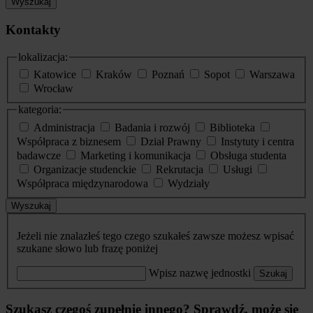
Wyszukaj
Kontakty
lokalizacja:
Katowice
Kraków
Poznań
Sopot
Warszawa
Wrocław
kategoria:
Administracja
Badania i rozwój
Biblioteka
Współpraca z biznesem
Dział Prawny
Instytuty i centra
badawcze
Marketing i komunikacja
Obsługa studenta
Organizacje studenckie
Rekrutacja
Usługi
Współpraca międzynarodowa
Wydziały
Wyszukaj
Jeżeli nie znalazłeś tego czego szukałeś zawsze możesz wpisać
szukane słowo lub frazę poniżej
Wpisz nazwę jednostki
Szukaj
Szukasz czegoś zupełnie innego? Sprawdź, może się