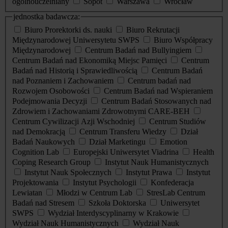
ogólnouczelniany
Sopot
Warszawa
Wrocław
jednostka badawcza:
Biuro Prorektorki ds. nauki
Biuro Rekrutacji
Międzynarodowej Uniwersytetu SWPS
Biuro Współpracy
Międzynarodowej
Centrum Badań nad Bullyingiem
Centrum Badań nad Ekonomiką Miejsc Pamięci
Centrum
Badań nad Historią i Sprawiedliwością
Centrum Badań
nad Poznaniem i Zachowaniem
Centrum badań nad
Rozwojem Osobowości
Centrum Badań nad Wspieraniem
Podejmowania Decyzji
Centrum Badań Stosowanych nad
Zdrowiem i Zachowaniami Zdrowotnymi CARE-BEH
Centrum Cywilizacji Azji Wschodniej
Centrum Studiów
nad Demokracją
Centrum Transferu Wiedzy
Dział
Badań Naukowych
Dział Marketingu
Emotion
Cognition Lab
Europejski Uniwersytet Viadrina
Health
Coping Research Group
Instytut Nauk Humanistycznych
Instytut Nauk Społecznych
Instytut Prawa
Instytut
Projektowania
Instytut Psychologii
Konfederacja
Lewiatan
Młodzi w Centrum Lab
StresLab Centrum
Badań nad Stresem
Szkoła Doktorska
Uniwersytet
SWPS
Wydział Interdyscyplinarny w Krakowie
Wydział Nauk Humanistycznych
Wydział Nauk