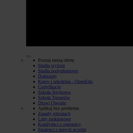
Poznaj naszą ofertę
Studia wyższe
Studia podyplomowe
Doktoraty
Kursy i szkolenia - OpenEdu
Certyfikacje
Szkoła Językowa
Szkoła Trenerów
Drzwi Otwarte
Aplikuj bez problemu
Zasady rekrutacji
Listy rankingowe
Kandydaci z zagranicy
Studenci z innych uczelni