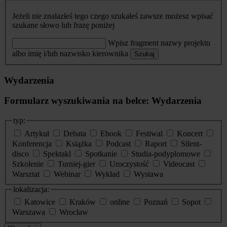
Jeżeli nie znalazłeś tego czego szukałeś zawsze możesz wpisać
szukane słowo lub frazę poniżej
Wpisz fragment nazwy projektu
albo imię i/lub nazwisko kierownika
Szukaj
Wydarzenia
Formularz wyszukiwania na belce: Wydarzenia
typ:
Artykuł
Debata
Ebook
Festiwal
Koncert
Konferencja
Książka
Podcast
Raport
Silent-
disco
Spektakl
Spotkanie
Studia-podyplomowe
Szkolenie
Turniej-gier
Uroczystość
Videocast
Warsztat
Webinar
Wykład
Wystawa
lokalizacja:
Katowice
Kraków
online
Poznań
Sopot
Warszawa
Wrocław