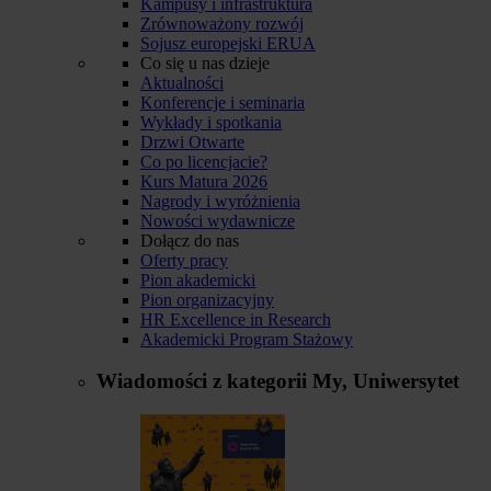
Kampusy i infrastruktura
Zrównoważony rozwój
Sojusz europejski ERUA
Co się u nas dzieje
Aktualności
Konferencje i seminaria
Wykłady i spotkania
Drzwi Otwarte
Co po licencjacie?
Kurs Matura 2026
Nagrody i wyróżnienia
Nowości wydawnicze
Dołącz do nas
Oferty pracy
Pion akademicki
Pion organizacyjny
HR Excellence in Research
Akademicki Program Stażowy
Wiadomości z kategorii
My, Uniwersytet