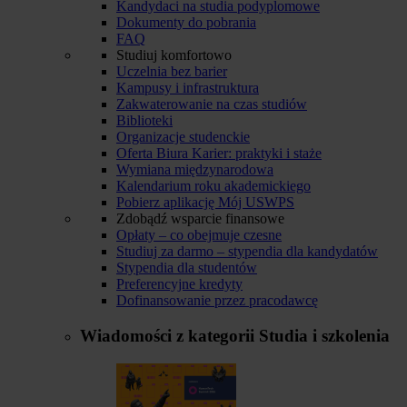
Kandydaci na studia podyplomowe
Dokumenty do pobrania
FAQ
Studiuj komfortowo
Uczelnia bez barier
Kampusy i infrastruktura
Zakwaterowanie na czas studiów
Biblioteki
Organizacje studenckie
Oferta Biura Karier: praktyki i staże
Wymiana międzynarodowa
Kalendarium roku akademickiego
Pobierz aplikację Mój USWPS
Zdobądź wsparcie finansowe
Opłaty – co obejmuje czesne
Studiuj za darmo – stypendia dla kandydatów
Stypendia dla studentów
Preferencyjne kredyty
Dofinansowanie przez pracodawcę
Wiadomości z kategorii
Studia i szkolenia