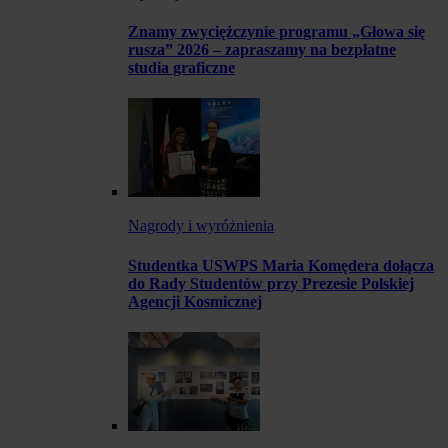
Znamy zwyciężczynie programu „Głowa się
rusza” 2026 – zapraszamy na bezpłatne
studia graficzne
Nagrody i wyróżnienia
Studentka USWPS Maria Komędera dołącza
do Rady Studentów przy Prezesie Polskiej
Agencji Kosmicznej