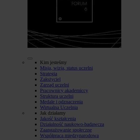
Kim jesteśmy
Misja, wizja, status uczelni
Strategia
Założyciel
Zarząd uczelni
Pracownicy akademiccy
Struktura uczelni
Medale i odznaczenia
Wirtualna Uczelnia
Jak działamy
Jakość kształcenia
Działalność naukowo-badawcza
Zaangażowanie społeczne
Współpraca międzynarodowa