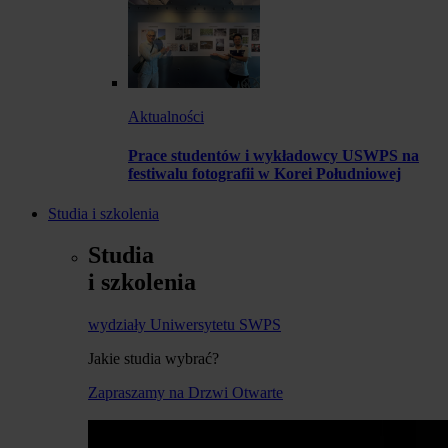
Aktualności
Prace studentów i wykładowcy USWPS na
festiwalu fotografii w Korei Południowej
Studia i szkolenia
Studia
i szkolenia
wydziały Uniwersytetu SWPS
Jakie studia wybrać?
Zapraszamy na Drzwi Otwarte