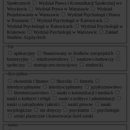
Społecznych
Wydział Prawa i Komunikacji Społecznej we
Wrocławiu
Wydział Prawa w Warszawie
Wydział
Projektowania w Warszawie
Wydział Psychologii i Prawa
w Poznaniu
Wydział Psychologii w Katowicach
Wydział Psychologii w Katowicach
Wydział Psychologii w
Krakowie
Wydział Psychologii w Warszawie
Zakład
Studiów Azjatyckich
typ:
aplikacyjny
finansowany ze środków europejskich
komercyjny
międzynarodowy
naukowo-badawczy
społeczny
strategiczno-rozwojowy
studencki
dyscyplina:
ekonomia i finanse
filozofia
historia
interdyscyplinarne
interdyscyplinarny
językoznawstwo
literaturoznawstwo
nauki o komunikacji i mediach
nauki o kulturze i religii
nauki o polityce i administracji
nauki o zarządzaniu i jakości
nauki prawne
nauki
socjologiczne
nie dotyczy
psychiatria
psychologia
sztuki plastyczne i konserwacja dzieł sztuki
status: