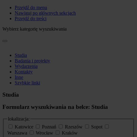
Przejdź do menu
Nawiguj po głównych sekcjach
Przejdź do treści
Wybierz kategorię wyszukiwania
Studia
Badania i projekty
Wydarzenia
Kontakty
Inne
Szybkie linki
Studia
Formularz wyszukiwania na belce: Studia
lokalizacja:
Katowice
Poznań
Rzeszów
Sopot
Warszawa
Wrocław
Kraków