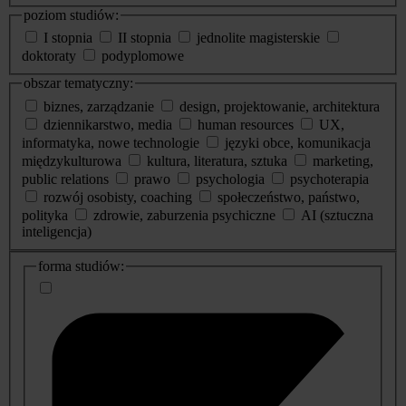
poziom studiów:
I stopnia
II stopnia
jednolite magisterskie
doktoraty
podyplomowe
obszar tematyczny:
biznes, zarządzanie
design, projektowanie, architektura
dziennikarstwo, media
human resources
UX,
informatyka, nowe technologie
języki obce, komunikacja
międzykulturowa
kultura, literatura, sztuka
marketing,
public relations
prawo
psychologia
psychoterapia
rozwój osobisty, coaching
społeczeństwo, państwo,
polityka
zdrowie, zaburzenia psychiczne
AI (sztuczna
inteligencja)
dodatkowe
forma studiów:
informacje
o
studiach