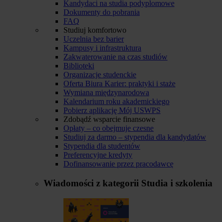
Kandydaci na studia podyplomowe
Dokumenty do pobrania
FAQ
Studiuj komfortowo
Uczelnia bez barier
Kampusy i infrastruktura
Zakwaterowanie na czas studiów
Biblioteki
Organizacje studenckie
Oferta Biura Karier: praktyki i staże
Wymiana międzynarodowa
Kalendarium roku akademickiego
Pobierz aplikację Mój USWPS
Zdobądź wsparcie finansowe
Opłaty – co obejmuje czesne
Studiuj za darmo – stypendia dla kandydatów
Stypendia dla studentów
Preferencyjne kredyty
Dofinansowanie przez pracodawcę
Wiadomości z kategorii
Studia i szkolenia