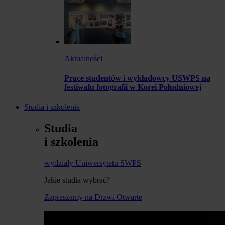
Aktualności
Prace studentów i wykładowcy USWPS na
festiwalu fotografii w Korei Południowej
Studia i szkolenia
Studia
i szkolenia
wydziały Uniwersytetu SWPS
Jakie studia wybrać?
Zapraszamy na Drzwi Otwarte