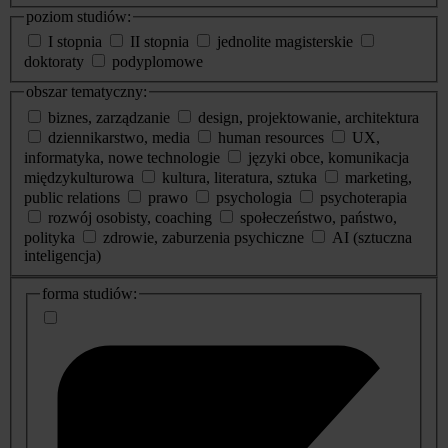
poziom studiów:
I stopnia
II stopnia
jednolite magisterskie
doktoraty
podyplomowe
obszar tematyczny:
biznes, zarządzanie
design, projektowanie, architektura
dziennikarstwo, media
human resources
UX,
informatyka, nowe technologie
języki obce, komunikacja
międzykulturowa
kultura, literatura, sztuka
marketing,
public relations
prawo
psychologia
psychoterapia
rozwój osobisty, coaching
społeczeństwo, państwo,
polityka
zdrowie, zaburzenia psychiczne
AI (sztuczna
inteligencja)
dodatkowe
forma studiów:
informacje
o
studiach