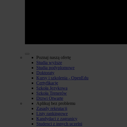
Poznaj naszą ofertę
Studia wyższe
Studia podyplomowe
Doktoraty
Kursy i szkolenia - OpenEdu
Certyfikacje
Szkoła Językowa
Szkoła Trenerów
Drzwi Otwarte
Aplikuj bez problemu
Zasady rekrutacji
Listy rankingowe
Kandydaci z zagranicy
Studenci z innych uczelni