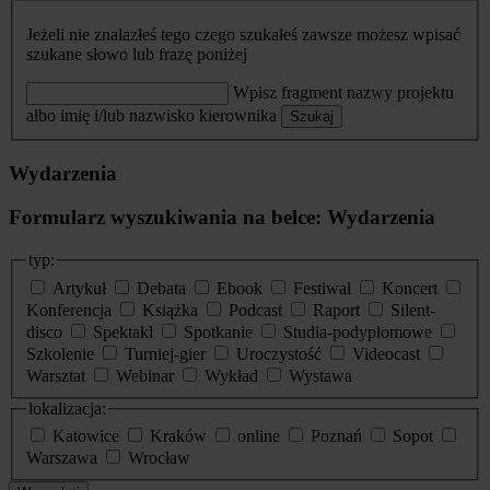
Jeżeli nie znalazłeś tego czego szukałeś zawsze możesz wpisać
szukane słowo lub frazę poniżej
Wpisz fragment nazwy projektu
albo imię i/lub nazwisko kierownika
Szukaj
Wydarzenia
Formularz wyszukiwania na belce: Wydarzenia
typ:
Artykuł
Debata
Ebook
Festiwal
Koncert
Konferencja
Książka
Podcast
Raport
Silent-
disco
Spektakl
Spotkanie
Studia-podyplomowe
Szkolenie
Turniej-gier
Uroczystość
Videocast
Warsztat
Webinar
Wykład
Wystawa
lokalizacja:
Katowice
Kraków
online
Poznań
Sopot
Warszawa
Wrocław