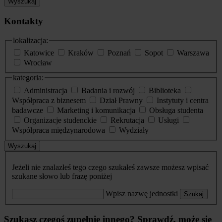
Wyszukaj
Kontakty
lokalizacja:
Katowice
Kraków
Poznań
Sopot
Warszawa
Wrocław
kategoria:
Administracja
Badania i rozwój
Biblioteka
Współpraca z biznesem
Dział Prawny
Instytuty i centra
badawcze
Marketing i komunikacja
Obsługa studenta
Organizacje studenckie
Rekrutacja
Usługi
Współpraca międzynarodowa
Wydziały
Wyszukaj
Jeżeli nie znalazłeś tego czego szukałeś zawsze możesz wpisać
szukane słowo lub frazę poniżej
Wpisz nazwę jednostki
Szukaj
Szukasz czegoś zupełnie innego? Sprawdź, może się