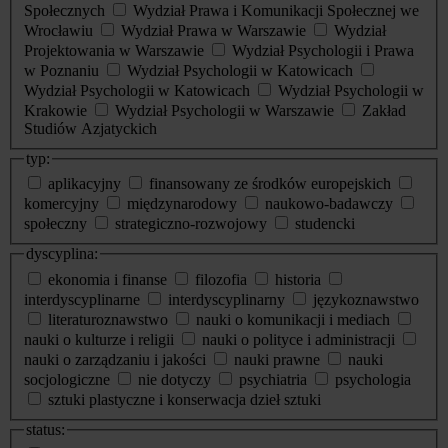
Społecznych
Wydział Prawa i Komunikacji Społecznej we
Wrocławiu
Wydział Prawa w Warszawie
Wydział
Projektowania w Warszawie
Wydział Psychologii i Prawa
w Poznaniu
Wydział Psychologii w Katowicach
Wydział Psychologii w Katowicach
Wydział Psychologii w
Krakowie
Wydział Psychologii w Warszawie
Zakład
Studiów Azjatyckich
typ:
aplikacyjny
finansowany ze środków europejskich
komercyjny
międzynarodowy
naukowo-badawczy
społeczny
strategiczno-rozwojowy
studencki
dyscyplina:
ekonomia i finanse
filozofia
historia
interdyscyplinarne
interdyscyplinarny
językoznawstwo
literaturoznawstwo
nauki o komunikacji i mediach
nauki o kulturze i religii
nauki o polityce i administracji
nauki o zarządzaniu i jakości
nauki prawne
nauki
socjologiczne
nie dotyczy
psychiatria
psychologia
sztuki plastyczne i konserwacja dzieł sztuki
status: