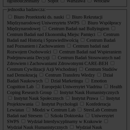
ogólnouczelniany
Sopot
Warszawa
Wrocław
jednostka badawcza:
Biuro Prorektorki ds. nauki
Biuro Rekrutacji
Międzynarodowej Uniwersytetu SWPS
Biuro Współpracy
Międzynarodowej
Centrum Badań nad Bullyingiem
Centrum Badań nad Ekonomiką Miejsc Pamięci
Centrum
Badań nad Historią i Sprawiedliwością
Centrum Badań
nad Poznaniem i Zachowaniem
Centrum badań nad
Rozwojem Osobowości
Centrum Badań nad Wspieraniem
Podejmowania Decyzji
Centrum Badań Stosowanych nad
Zdrowiem i Zachowaniami Zdrowotnymi CARE-BEH
Centrum Cywilizacji Azji Wschodniej
Centrum Studiów
nad Demokracją
Centrum Transferu Wiedzy
Dział
Badań Naukowych
Dział Marketingu
Emotion
Cognition Lab
Europejski Uniwersytet Viadrina
Health
Coping Research Group
Instytut Nauk Humanistycznych
Instytut Nauk Społecznych
Instytut Prawa
Instytut
Projektowania
Instytut Psychologii
Konfederacja
Lewiatan
Młodzi w Centrum Lab
StresLab Centrum
Badań nad Stresem
Szkoła Doktorska
Uniwersytet
SWPS
Wydział Interdyscyplinarny w Krakowie
Wydział Nauk Humanistycznych
Wydział Nauk