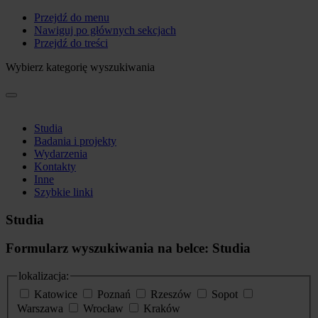
Przejdź do menu
Nawiguj po głównych sekcjach
Przejdź do treści
Wybierz kategorię wyszukiwania
Studia
Badania i projekty
Wydarzenia
Kontakty
Inne
Szybkie linki
Studia
Formularz wyszukiwania na belce: Studia
lokalizacja:
Katowice
Poznań
Rzeszów
Sopot
Warszawa
Wrocław
Kraków