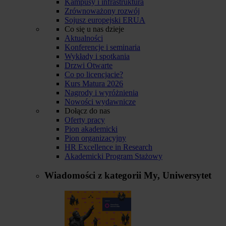
Kampusy i infrastruktura
Zrównoważony rozwój
Sojusz europejski ERUA
Co się u nas dzieje
Aktualności
Konferencje i seminaria
Wykłady i spotkania
Drzwi Otwarte
Co po licencjacie?
Kurs Matura 2026
Nagrody i wyróżnienia
Nowości wydawnicze
Dołącz do nas
Oferty pracy
Pion akademicki
Pion organizacyjny
HR Excellence in Research
Akademicki Program Stażowy
Wiadomości z kategorii
My, Uniwersytet