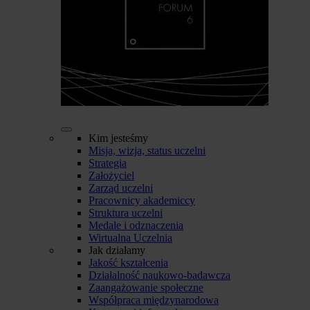
Kim jesteśmy
Misja, wizja, status uczelni
Strategia
Założyciel
Zarząd uczelni
Pracownicy akademiccy
Struktura uczelni
Medale i odznaczenia
Wirtualna Uczelnia
Jak działamy
Jakość kształcenia
Działalność naukowo-badawcza
Zaangażowanie społeczne
Współpraca międzynarodowa