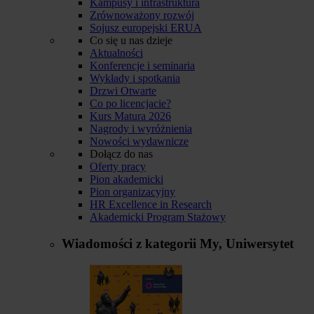
Kampusy i infrastruktura
Zrównoważony rozwój
Sojusz europejski ERUA
Co się u nas dzieje
Aktualności
Konferencje i seminaria
Wykłady i spotkania
Drzwi Otwarte
Co po licencjacie?
Kurs Matura 2026
Nagrody i wyróżnienia
Nowości wydawnicze
Dołącz do nas
Oferty pracy
Pion akademicki
Pion organizacyjny
HR Excellence in Research
Akademicki Program Stażowy
Wiadomości z kategorii
My, Uniwersytet