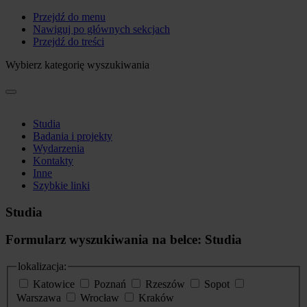
Przejdź do menu
Nawiguj po głównych sekcjach
Przejdź do treści
Wybierz kategorię wyszukiwania
Studia
Badania i projekty
Wydarzenia
Kontakty
Inne
Szybkie linki
Studia
Formularz wyszukiwania na belce: Studia
lokalizacja:
Katowice
Poznań
Rzeszów
Sopot
Warszawa
Wrocław
Kraków