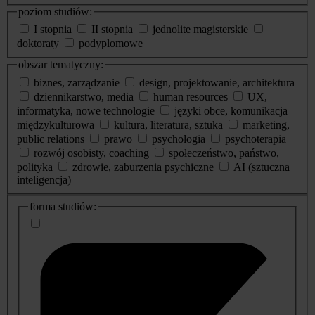
poziom studiów:
I stopnia
II stopnia
jednolite magisterskie
doktoraty
podyplomowe
obszar tematyczny:
biznes, zarządzanie
design, projektowanie, architektura
dziennikarstwo, media
human resources
UX,
informatyka, nowe technologie
języki obce, komunikacja
międzykulturowa
kultura, literatura, sztuka
marketing,
public relations
prawo
psychologia
psychoterapia
rozwój osobisty, coaching
społeczeństwo, państwo,
polityka
zdrowie, zaburzenia psychiczne
AI (sztuczna
inteligencja)
dodatkowe
forma studiów:
informacje
o
studiach