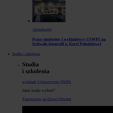
Aktualności
Prace studentów i wykładowcy USWPS na
festiwalu fotografii w Korei Południowej
Studia i szkolenia
Studia
i szkolenia
wydziały Uniwersytetu SWPS
Jakie studia wybrać?
Zapraszamy na Drzwi Otwarte