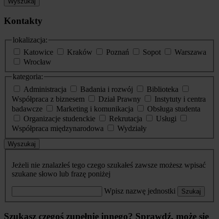
Wyszukaj
Kontakty
lokalizacja:
Katowice
Kraków
Poznań
Sopot
Warszawa
Wrocław
kategoria:
Administracja
Badania i rozwój
Biblioteka
Współpraca z biznesem
Dział Prawny
Instytuty i centra
badawcze
Marketing i komunikacja
Obsługa studenta
Organizacje studenckie
Rekrutacja
Usługi
Współpraca międzynarodowa
Wydziały
Wyszukaj
Jeżeli nie znalazłeś tego czego szukałeś zawsze możesz wpisać
szukane słowo lub frazę poniżej
Wpisz nazwę jednostki
Szukaj
Szukasz czegoś zupełnie innego? Sprawdź, może się