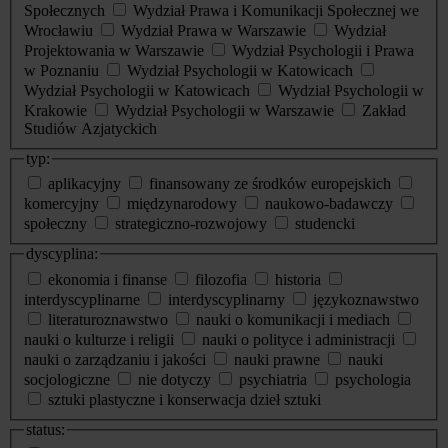
Społecznych
Wydział Prawa i Komunikacji Społecznej we
Wrocławiu
Wydział Prawa w Warszawie
Wydział
Projektowania w Warszawie
Wydział Psychologii i Prawa
w Poznaniu
Wydział Psychologii w Katowicach
Wydział Psychologii w Katowicach
Wydział Psychologii w
Krakowie
Wydział Psychologii w Warszawie
Zakład
Studiów Azjatyckich
typ:
aplikacyjny
finansowany ze środków europejskich
komercyjny
międzynarodowy
naukowo-badawczy
społeczny
strategiczno-rozwojowy
studencki
dyscyplina:
ekonomia i finanse
filozofia
historia
interdyscyplinarne
interdyscyplinarny
językoznawstwo
literaturoznawstwo
nauki o komunikacji i mediach
nauki o kulturze i religii
nauki o polityce i administracji
nauki o zarządzaniu i jakości
nauki prawne
nauki
socjologiczne
nie dotyczy
psychiatria
psychologia
sztuki plastyczne i konserwacja dzieł sztuki
status: