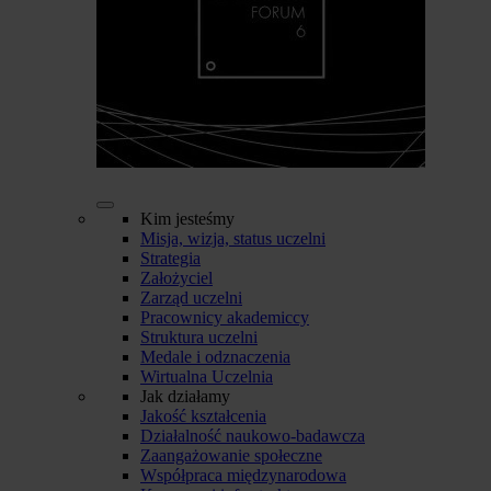
Kim jesteśmy
Misja, wizja, status uczelni
Strategia
Założyciel
Zarząd uczelni
Pracownicy akademiccy
Struktura uczelni
Medale i odznaczenia
Wirtualna Uczelnia
Jak działamy
Jakość kształcenia
Działalność naukowo-badawcza
Zaangażowanie społeczne
Współpraca międzynarodowa