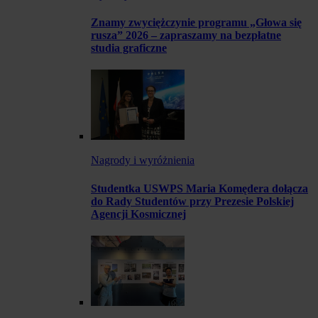
Znamy zwyciężczynie programu „Głowa się
rusza” 2026 – zapraszamy na bezpłatne
studia graficzne
Nagrody i wyróżnienia
Studentka USWPS Maria Komędera dołącza
do Rady Studentów przy Prezesie Polskiej
Agencji Kosmicznej