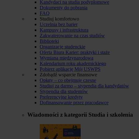
Kandydaci na studia podyplomowe
Dokumenty do pobrania
FAQ
Studiuj komfortowo
Uczelnia bez barier
Kampusy i infrastruktura
Zakwaterowanie na czas studiów
Biblioteki
Organizacje studenckie
Oferta Biura Karier: praktyki i staże
Wymiana międzynarodowa
Kalendarium roku akademickiego
Pobierz aplikację Mój USWPS
Zdobądź wsparcie finansowe
Opłaty – co obejmuje czesne
Studiuj za darmo – stypendia dla kandydatów
Stypendia dla studentów
Preferencyjne kredyty
Dofinansowanie przez pracodawcę
Wiadomości z kategorii
Studia i szkolenia