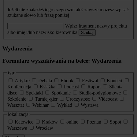
Jeżeli nie znalazłeś tego czego szukałeś zawsze możesz wpisać
szukane słowo lub frazę poniżej
Wpisz fragment nazwy projektu
albo imię i/lub nazwisko kierownika
Szukaj
Wydarzenia
Formularz wyszukiwania na belce: Wydarzenia
typ:
Artykuł
Debata
Ebook
Festiwal
Koncert
Konferencja
Książka
Podcast
Raport
Silent-
disco
Spektakl
Spotkanie
Studia-podyplomowe
Szkolenie
Turniej-gier
Uroczystość
Videocast
Warsztat
Webinar
Wykład
Wystawa
lokalizacja:
Katowice
Kraków
online
Poznań
Sopot
Warszawa
Wrocław