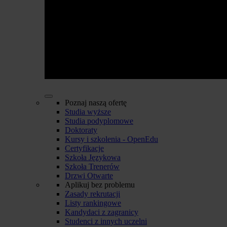
Poznaj naszą ofertę
Studia wyższe
Studia podyplomowe
Doktoraty
Kursy i szkolenia - OpenEdu
Certyfikacje
Szkoła Językowa
Szkoła Trenerów
Drzwi Otwarte
Aplikuj bez problemu
Zasady rekrutacji
Listy rankingowe
Kandydaci z zagranicy
Studenci z innych uczelni