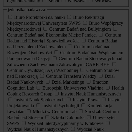
ogólnouczelniany
Sopot
Warszawa
Wrocław
jednostka badawcza:
Biuro Prorektorki ds. nauki
Biuro Rekrutacji
Międzynarodowej Uniwersytetu SWPS
Biuro Współpracy
Międzynarodowej
Centrum Badań nad Bullyingiem
Centrum Badań nad Ekonomiką Miejsc Pamięci
Centrum
Badań nad Historią i Sprawiedliwością
Centrum Badań
nad Poznaniem i Zachowaniem
Centrum badań nad
Rozwojem Osobowości
Centrum Badań nad Wspieraniem
Podejmowania Decyzji
Centrum Badań Stosowanych nad
Zdrowiem i Zachowaniami Zdrowotnymi CARE-BEH
Centrum Cywilizacji Azji Wschodniej
Centrum Studiów
nad Demokracją
Centrum Transferu Wiedzy
Dział
Badań Naukowych
Dział Marketingu
Emotion
Cognition Lab
Europejski Uniwersytet Viadrina
Health
Coping Research Group
Instytut Nauk Humanistycznych
Instytut Nauk Społecznych
Instytut Prawa
Instytut
Projektowania
Instytut Psychologii
Konfederacja
Lewiatan
Młodzi w Centrum Lab
StresLab Centrum
Badań nad Stresem
Szkoła Doktorska
Uniwersytet
SWPS
Wydział Interdyscyplinarny w Krakowie
Wydział Nauk Humanistycznych
Wydział Nauk