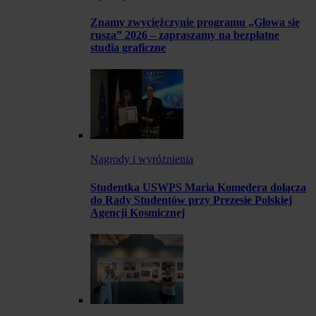
Znamy zwyciężczynie programu „Głowa się
rusza” 2026 – zapraszamy na bezpłatne
studia graficzne
Nagrody i wyróżnienia
Studentka USWPS Maria Komędera dołącza
do Rady Studentów przy Prezesie Polskiej
Agencji Kosmicznej