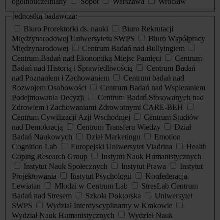
ogólnouczelniany
Sopot
Warszawa
Wrocław
jednostka badawcza:
Biuro Prorektorki ds. nauki
Biuro Rekrutacji
Międzynarodowej Uniwersytetu SWPS
Biuro Współpracy
Międzynarodowej
Centrum Badań nad Bullyingiem
Centrum Badań nad Ekonomiką Miejsc Pamięci
Centrum
Badań nad Historią i Sprawiedliwością
Centrum Badań
nad Poznaniem i Zachowaniem
Centrum badań nad
Rozwojem Osobowości
Centrum Badań nad Wspieraniem
Podejmowania Decyzji
Centrum Badań Stosowanych nad
Zdrowiem i Zachowaniami Zdrowotnymi CARE-BEH
Centrum Cywilizacji Azji Wschodniej
Centrum Studiów
nad Demokracją
Centrum Transferu Wiedzy
Dział
Badań Naukowych
Dział Marketingu
Emotion
Cognition Lab
Europejski Uniwersytet Viadrina
Health
Coping Research Group
Instytut Nauk Humanistycznych
Instytut Nauk Społecznych
Instytut Prawa
Instytut
Projektowania
Instytut Psychologii
Konfederacja
Lewiatan
Młodzi w Centrum Lab
StresLab Centrum
Badań nad Stresem
Szkoła Doktorska
Uniwersytet
SWPS
Wydział Interdyscyplinarny w Krakowie
Wydział Nauk Humanistycznych
Wydział Nauk