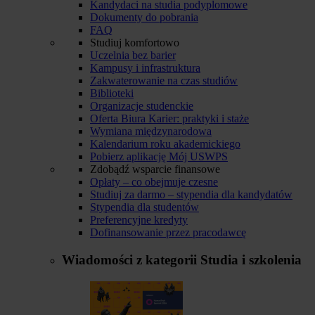
Kandydaci na studia podyplomowe
Dokumenty do pobrania
FAQ
Studiuj komfortowo
Uczelnia bez barier
Kampusy i infrastruktura
Zakwaterowanie na czas studiów
Biblioteki
Organizacje studenckie
Oferta Biura Karier: praktyki i staże
Wymiana międzynarodowa
Kalendarium roku akademickiego
Pobierz aplikację Mój USWPS
Zdobądź wsparcie finansowe
Opłaty – co obejmuje czesne
Studiuj za darmo – stypendia dla kandydatów
Stypendia dla studentów
Preferencyjne kredyty
Dofinansowanie przez pracodawcę
Wiadomości z kategorii
Studia i szkolenia