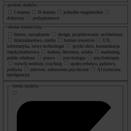
poziom studiów:
I stopnia
II stopnia
jednolite magisterskie
doktoraty
podyplomowe
obszar tematyczny:
biznes, zarządzanie
design, projektowanie, architektura
dziennikarstwo, media
human resources
UX,
informatyka, nowe technologie
języki obce, komunikacja
międzykulturowa
kultura, literatura, sztuka
marketing,
public relations
prawo
psychologia
psychoterapia
rozwój osobisty, coaching
społeczeństwo, państwo,
polityka
zdrowie, zaburzenia psychiczne
AI (sztuczna
inteligencja)
dodatkowe
forma studiów:
informacje
o
studiach