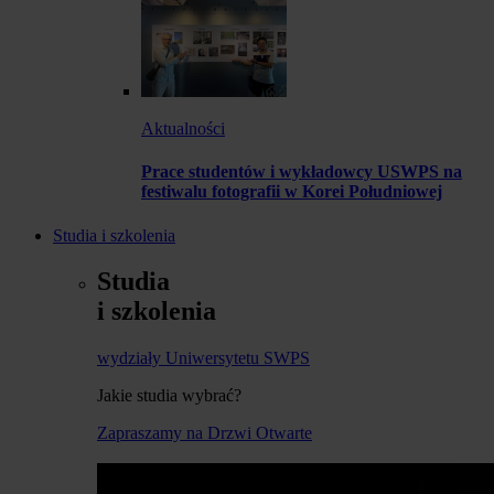
Aktualności
Prace studentów i wykładowcy USWPS na
festiwalu fotografii w Korei Południowej
Studia i szkolenia
Studia
i szkolenia
wydziały Uniwersytetu SWPS
Jakie studia wybrać?
Zapraszamy na Drzwi Otwarte