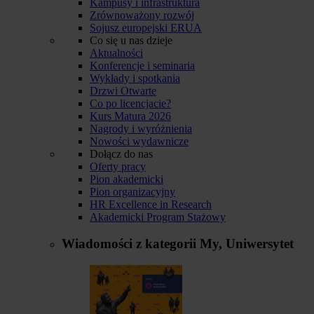
Kampusy i infrastruktura
Zrównoważony rozwój
Sojusz europejski ERUA
Co się u nas dzieje
Aktualności
Konferencje i seminaria
Wykłady i spotkania
Drzwi Otwarte
Co po licencjacie?
Kurs Matura 2026
Nagrody i wyróżnienia
Nowości wydawnicze
Dołącz do nas
Oferty pracy
Pion akademicki
Pion organizacyjny
HR Excellence in Research
Akademicki Program Stażowy
Wiadomości z kategorii
My, Uniwersytet