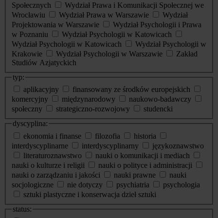
Społecznych
Wydział Prawa i Komunikacji Społecznej we
Wrocławiu
Wydział Prawa w Warszawie
Wydział
Projektowania w Warszawie
Wydział Psychologii i Prawa
w Poznaniu
Wydział Psychologii w Katowicach
Wydział Psychologii w Katowicach
Wydział Psychologii w
Krakowie
Wydział Psychologii w Warszawie
Zakład
Studiów Azjatyckich
typ:
aplikacyjny
finansowany ze środków europejskich
komercyjny
międzynarodowy
naukowo-badawczy
społeczny
strategiczno-rozwojowy
studencki
dyscyplina:
ekonomia i finanse
filozofia
historia
interdyscyplinarne
interdyscyplinarny
językoznawstwo
literaturoznawstwo
nauki o komunikacji i mediach
nauki o kulturze i religii
nauki o polityce i administracji
nauki o zarządzaniu i jakości
nauki prawne
nauki
socjologiczne
nie dotyczy
psychiatria
psychologia
sztuki plastyczne i konserwacja dzieł sztuki
status: