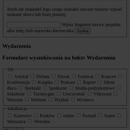
Jeżeli nie znalazłeś tego czego szukałeś zawsze możesz wpisać
szukane słowo lub frazę poniżej
Wpisz fragment nazwy projektu
albo imię i/lub nazwisko kierownika
Szukaj
Wydarzenia
Formularz wyszukiwania na belce: Wydarzenia
typ:
Artykuł
Debata
Ebook
Festiwal
Koncert
Konferencja
Książka
Podcast
Raport
Silent-
disco
Spektakl
Spotkanie
Studia-podyplomowe
Szkolenie
Turniej-gier
Uroczystość
Videocast
Warsztat
Webinar
Wykład
Wystawa
lokalizacja:
Katowice
Kraków
online
Poznań
Sopot
Warszawa
Wrocław