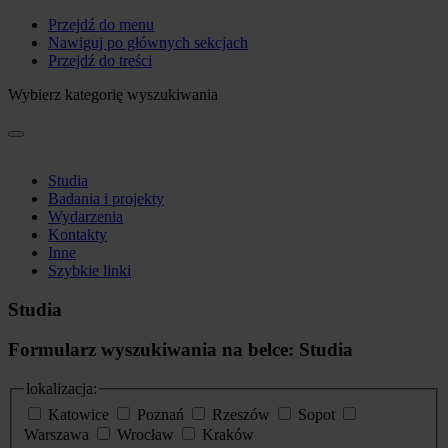
Przejdź do menu
Nawiguj po głównych sekcjach
Przejdź do treści
Wybierz kategorię wyszukiwania
Studia
Badania i projekty
Wydarzenia
Kontakty
Inne
Szybkie linki
Studia
Formularz wyszukiwania na belce: Studia
lokalizacja:
Katowice
Poznań
Rzeszów
Sopot
Warszawa
Wrocław
Kraków