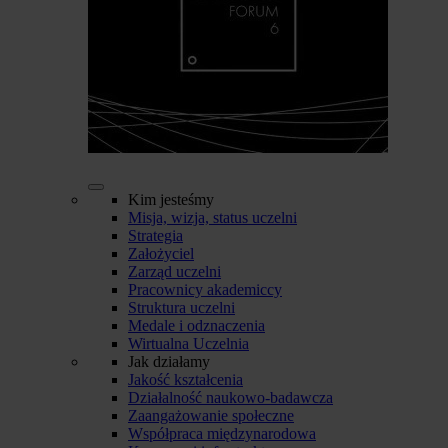
Kim jesteśmy
Misja, wizja, status uczelni
Strategia
Założyciel
Zarząd uczelni
Pracownicy akademiccy
Struktura uczelni
Medale i odznaczenia
Wirtualna Uczelnia
Jak działamy
Jakość kształcenia
Działalność naukowo-badawcza
Zaangażowanie społeczne
Współpraca międzynarodowa