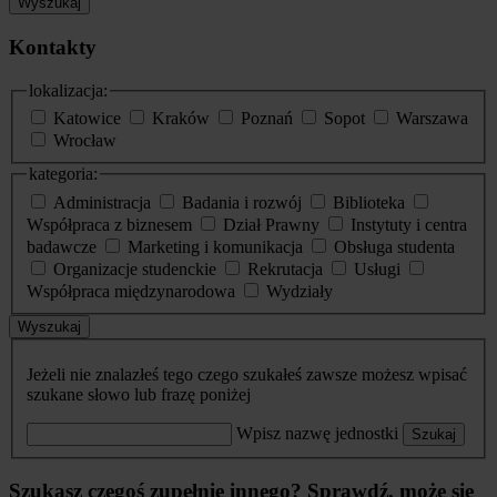
Wyszukaj
Kontakty
lokalizacja:
Katowice
Kraków
Poznań
Sopot
Warszawa
Wrocław
kategoria:
Administracja
Badania i rozwój
Biblioteka
Współpraca z biznesem
Dział Prawny
Instytuty i centra
badawcze
Marketing i komunikacja
Obsługa studenta
Organizacje studenckie
Rekrutacja
Usługi
Współpraca międzynarodowa
Wydziały
Wyszukaj
Jeżeli nie znalazłeś tego czego szukałeś zawsze możesz wpisać
szukane słowo lub frazę poniżej
Wpisz nazwę jednostki
Szukaj
Szukasz czegoś zupełnie innego? Sprawdź, może się