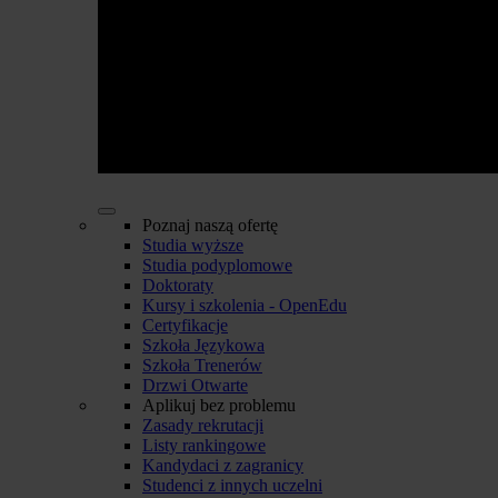
Poznaj naszą ofertę
Studia wyższe
Studia podyplomowe
Doktoraty
Kursy i szkolenia - OpenEdu
Certyfikacje
Szkoła Językowa
Szkoła Trenerów
Drzwi Otwarte
Aplikuj bez problemu
Zasady rekrutacji
Listy rankingowe
Kandydaci z zagranicy
Studenci z innych uczelni