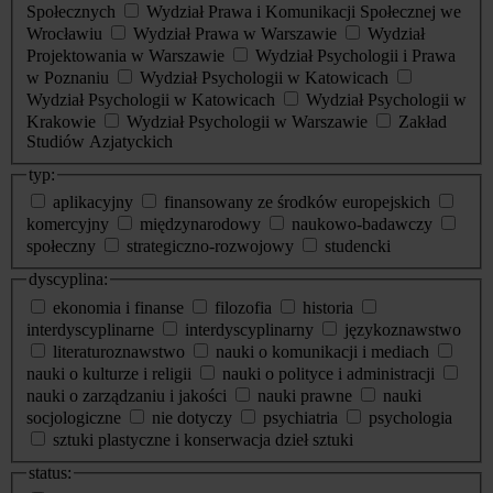
Społecznych
Wydział Prawa i Komunikacji Społecznej we
Wrocławiu
Wydział Prawa w Warszawie
Wydział
Projektowania w Warszawie
Wydział Psychologii i Prawa
w Poznaniu
Wydział Psychologii w Katowicach
Wydział Psychologii w Katowicach
Wydział Psychologii w
Krakowie
Wydział Psychologii w Warszawie
Zakład
Studiów Azjatyckich
typ:
aplikacyjny
finansowany ze środków europejskich
komercyjny
międzynarodowy
naukowo-badawczy
społeczny
strategiczno-rozwojowy
studencki
dyscyplina:
ekonomia i finanse
filozofia
historia
interdyscyplinarne
interdyscyplinarny
językoznawstwo
literaturoznawstwo
nauki o komunikacji i mediach
nauki o kulturze i religii
nauki o polityce i administracji
nauki o zarządzaniu i jakości
nauki prawne
nauki
socjologiczne
nie dotyczy
psychiatria
psychologia
sztuki plastyczne i konserwacja dzieł sztuki
status: