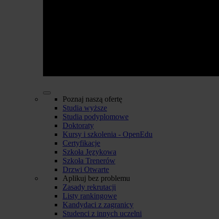
Poznaj naszą ofertę
Studia wyższe
Studia podyplomowe
Doktoraty
Kursy i szkolenia - OpenEdu
Certyfikacje
Szkoła Językowa
Szkoła Trenerów
Drzwi Otwarte
Aplikuj bez problemu
Zasady rekrutacji
Listy rankingowe
Kandydaci z zagranicy
Studenci z innych uczelni