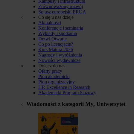
Kampusy i infrastruktura
Zrównoważony rozwój
Sojusz europejski ERUA
Co się u nas dzieje
Aktualności
Konferencje i seminaria
Wykłady i spotkania
Drzwi Otwarte
Co po licencjacie?
Kurs Matura 2026
Nagrody i wyróżnienia
Nowości wydawnicze
Dołącz do nas
Oferty pracy
Pion akademicki
Pion organizacyjny
HR Excellence in Research
Akademicki Program Stażowy
Wiadomości z kategorii
My, Uniwersytet