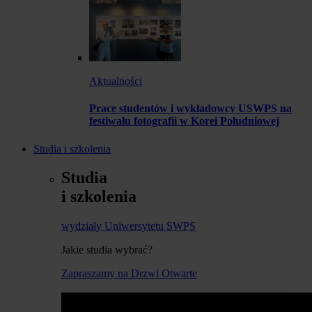
Aktualności
Prace studentów i wykładowcy USWPS na
festiwalu fotografii w Korei Południowej
Studia i szkolenia
Studia
i szkolenia
wydziały Uniwersytetu SWPS
Jakie studia wybrać?
Zapraszamy na Drzwi Otwarte