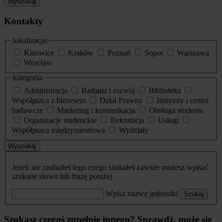
Wyszukaj
Kontakty
lokalizacja:
Katowice
Kraków
Poznań
Sopot
Warszawa
Wrocław
kategoria:
Administracja
Badania i rozwój
Biblioteka
Współpraca z biznesem
Dział Prawny
Instytuty i centra
badawcze
Marketing i komunikacja
Obsługa studenta
Organizacje studenckie
Rekrutacja
Usługi
Współpraca międzynarodowa
Wydziały
Wyszukaj
Jeżeli nie znalazłeś tego czego szukałeś zawsze możesz wpisać
szukane słowo lub frazę poniżej
Wpisz nazwę jednostki
Szukaj
Szukasz czegoś zupełnie innego? Sprawdź, może się