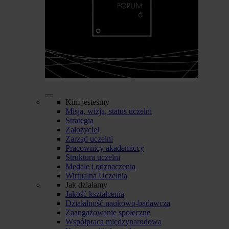
Kim jesteśmy
Misja, wizja, status uczelni
Strategia
Założyciel
Zarząd uczelni
Pracownicy akademiccy
Struktura uczelni
Medale i odznaczenia
Wirtualna Uczelnia
Jak działamy
Jakość kształcenia
Działalność naukowo-badawcza
Zaangażowanie społeczne
Współpraca międzynarodowa