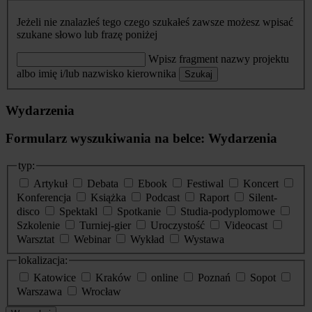
Jeżeli nie znalazłeś tego czego szukałeś zawsze możesz wpisać
szukane słowo lub frazę poniżej
Wpisz fragment nazwy projektu
albo imię i/lub nazwisko kierownika
Szukaj
Wydarzenia
Formularz wyszukiwania na belce: Wydarzenia
typ:
Artykuł
Debata
Ebook
Festiwal
Koncert
Konferencja
Książka
Podcast
Raport
Silent-
disco
Spektakl
Spotkanie
Studia-podyplomowe
Szkolenie
Turniej-gier
Uroczystość
Videocast
Warsztat
Webinar
Wykład
Wystawa
lokalizacja:
Katowice
Kraków
online
Poznań
Sopot
Warszawa
Wrocław