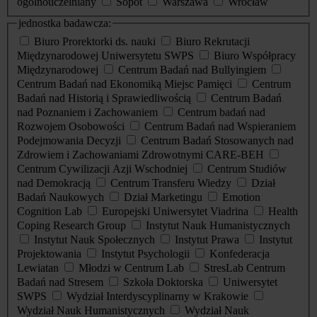
ogólnouczelniany
Sopot
Warszawa
Wrocław
jednostka badawcza:
Biuro Prorektorki ds. nauki
Biuro Rekrutacji
Międzynarodowej Uniwersytetu SWPS
Biuro Współpracy
Międzynarodowej
Centrum Badań nad Bullyingiem
Centrum Badań nad Ekonomiką Miejsc Pamięci
Centrum
Badań nad Historią i Sprawiedliwością
Centrum Badań
nad Poznaniem i Zachowaniem
Centrum badań nad
Rozwojem Osobowości
Centrum Badań nad Wspieraniem
Podejmowania Decyzji
Centrum Badań Stosowanych nad
Zdrowiem i Zachowaniami Zdrowotnymi CARE-BEH
Centrum Cywilizacji Azji Wschodniej
Centrum Studiów
nad Demokracją
Centrum Transferu Wiedzy
Dział
Badań Naukowych
Dział Marketingu
Emotion
Cognition Lab
Europejski Uniwersytet Viadrina
Health
Coping Research Group
Instytut Nauk Humanistycznych
Instytut Nauk Społecznych
Instytut Prawa
Instytut
Projektowania
Instytut Psychologii
Konfederacja
Lewiatan
Młodzi w Centrum Lab
StresLab Centrum
Badań nad Stresem
Szkoła Doktorska
Uniwersytet
SWPS
Wydział Interdyscyplinarny w Krakowie
Wydział Nauk Humanistycznych
Wydział Nauk