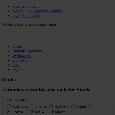
Przejdź do menu
Nawiguj po głównych sekcjach
Przejdź do treści
Wybierz kategorię wyszukiwania
Studia
Badania i projekty
Wydarzenia
Kontakty
Inne
Szybkie linki
Studia
Formularz wyszukiwania na belce: Studia
lokalizacja:
Katowice
Poznań
Rzeszów
Sopot
Warszawa
Wrocław
Kraków