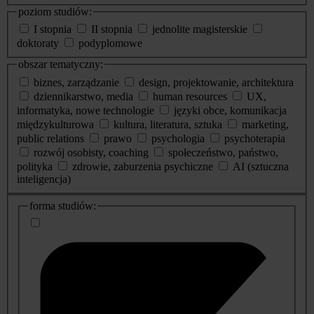
poziom studiów:
I stopnia
II stopnia
jednolite magisterskie
doktoraty
podyplomowe
obszar tematyczny:
biznes, zarządzanie
design, projektowanie, architektura
dziennikarstwo, media
human resources
UX,
informatyka, nowe technologie
języki obce, komunikacja
międzykulturowa
kultura, literatura, sztuka
marketing,
public relations
prawo
psychologia
psychoterapia
rozwój osobisty, coaching
społeczeństwo, państwo,
polityka
zdrowie, zaburzenia psychiczne
AI (sztuczna
inteligencja)
dodatkowe
forma studiów:
informacje
o
studiach