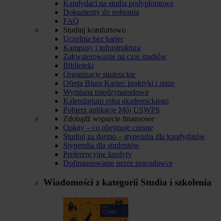
Kandydaci na studia podyplomowe
Dokumenty do pobrania
FAQ
Studiuj komfortowo
Uczelnia bez barier
Kampusy i infrastruktura
Zakwaterowanie na czas studiów
Biblioteki
Organizacje studenckie
Oferta Biura Karier: praktyki i staże
Wymiana międzynarodowa
Kalendarium roku akademickiego
Pobierz aplikację Mój USWPS
Zdobądź wsparcie finansowe
Opłaty – co obejmuje czesne
Studiuj za darmo – stypendia dla kandydatów
Stypendia dla studentów
Preferencyjne kredyty
Dofinansowanie przez pracodawcę
Wiadomości z kategorii
Studia i szkolenia