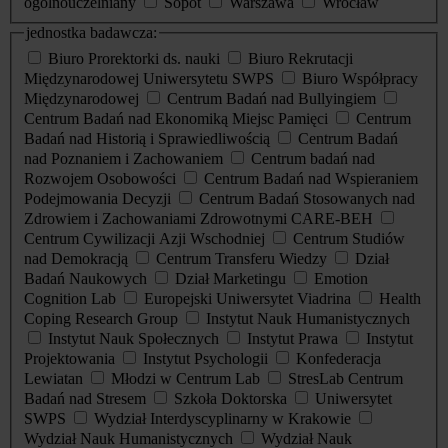
ogólnouczelniany
Sopot
Warszawa
Wrocław
jednostka badawcza:
Biuro Prorektorki ds. nauki
Biuro Rekrutacji
Międzynarodowej Uniwersytetu SWPS
Biuro Współpracy
Międzynarodowej
Centrum Badań nad Bullyingiem
Centrum Badań nad Ekonomiką Miejsc Pamięci
Centrum
Badań nad Historią i Sprawiedliwością
Centrum Badań
nad Poznaniem i Zachowaniem
Centrum badań nad
Rozwojem Osobowości
Centrum Badań nad Wspieraniem
Podejmowania Decyzji
Centrum Badań Stosowanych nad
Zdrowiem i Zachowaniami Zdrowotnymi CARE-BEH
Centrum Cywilizacji Azji Wschodniej
Centrum Studiów
nad Demokracją
Centrum Transferu Wiedzy
Dział
Badań Naukowych
Dział Marketingu
Emotion
Cognition Lab
Europejski Uniwersytet Viadrina
Health
Coping Research Group
Instytut Nauk Humanistycznych
Instytut Nauk Społecznych
Instytut Prawa
Instytut
Projektowania
Instytut Psychologii
Konfederacja
Lewiatan
Młodzi w Centrum Lab
StresLab Centrum
Badań nad Stresem
Szkoła Doktorska
Uniwersytet
SWPS
Wydział Interdyscyplinarny w Krakowie
Wydział Nauk Humanistycznych
Wydział Nauk