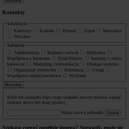
Wyszukaj
Kontakty
lokalizacja:
Katowice
Kraków
Poznań
Sopot
Warszawa
Wrocław
kategoria:
Administracja
Badania i rozwój
Biblioteka
Współpraca z biznesem
Dział Prawny
Instytuty i centra
badawcze
Marketing i komunikacja
Obsługa studenta
Organizacje studenckie
Rekrutacja
Usługi
Współpraca międzynarodowa
Wydziały
Wyszukaj
Jeżeli nie znalazłeś tego czego szukałeś zawsze możesz wpisać
szukane słowo lub frazę poniżej
Wpisz nazwę jednostki
Szukaj
Szukasz czegoś zupełnie innego? Sprawdź, może się