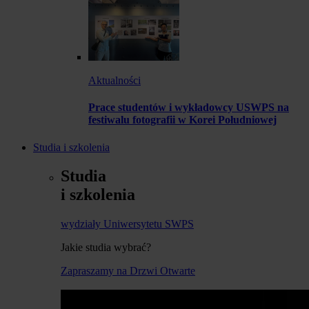
Aktualności
Prace studentów i wykładowcy USWPS na
festiwalu fotografii w Korei Południowej
Studia i szkolenia
Studia
i szkolenia
wydziały Uniwersytetu SWPS
Jakie studia wybrać?
Zapraszamy na Drzwi Otwarte