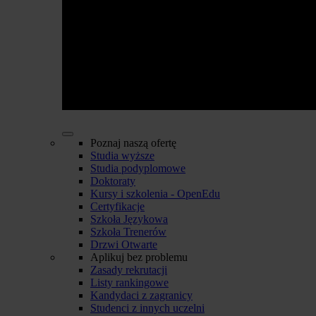
Poznaj naszą ofertę
Studia wyższe
Studia podyplomowe
Doktoraty
Kursy i szkolenia - OpenEdu
Certyfikacje
Szkoła Językowa
Szkoła Trenerów
Drzwi Otwarte
Aplikuj bez problemu
Zasady rekrutacji
Listy rankingowe
Kandydaci z zagranicy
Studenci z innych uczelni