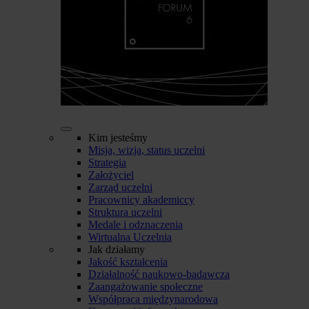
Kim jesteśmy
Misja, wizja, status uczelni
Strategia
Założyciel
Zarząd uczelni
Pracownicy akademiccy
Struktura uczelni
Medale i odznaczenia
Wirtualna Uczelnia
Jak działamy
Jakość kształcenia
Działalność naukowo-badawcza
Zaangażowanie społeczne
Współpraca międzynarodowa