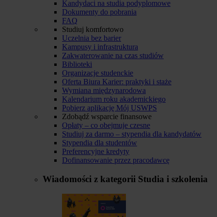
Kandydaci na studia podyplomowe
Dokumenty do pobrania
FAQ
Studiuj komfortowo
Uczelnia bez barier
Kampusy i infrastruktura
Zakwaterowanie na czas studiów
Biblioteki
Organizacje studenckie
Oferta Biura Karier: praktyki i staże
Wymiana międzynarodowa
Kalendarium roku akademickiego
Pobierz aplikację Mój USWPS
Zdobądź wsparcie finansowe
Opłaty – co obejmuje czesne
Studiuj za darmo – stypendia dla kandydatów
Stypendia dla studentów
Preferencyjne kredyty
Dofinansowanie przez pracodawcę
Wiadomości z kategorii
Studia i szkolenia