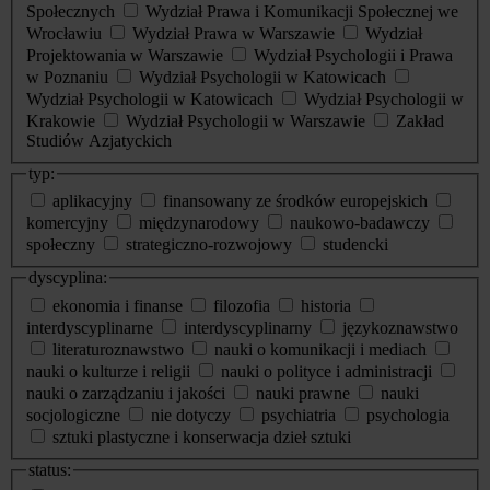
Społecznych
Wydział Prawa i Komunikacji Społecznej we
Wrocławiu
Wydział Prawa w Warszawie
Wydział
Projektowania w Warszawie
Wydział Psychologii i Prawa
w Poznaniu
Wydział Psychologii w Katowicach
Wydział Psychologii w Katowicach
Wydział Psychologii w
Krakowie
Wydział Psychologii w Warszawie
Zakład
Studiów Azjatyckich
typ:
aplikacyjny
finansowany ze środków europejskich
komercyjny
międzynarodowy
naukowo-badawczy
społeczny
strategiczno-rozwojowy
studencki
dyscyplina:
ekonomia i finanse
filozofia
historia
interdyscyplinarne
interdyscyplinarny
językoznawstwo
literaturoznawstwo
nauki o komunikacji i mediach
nauki o kulturze i religii
nauki o polityce i administracji
nauki o zarządzaniu i jakości
nauki prawne
nauki
socjologiczne
nie dotyczy
psychiatria
psychologia
sztuki plastyczne i konserwacja dzieł sztuki
status: