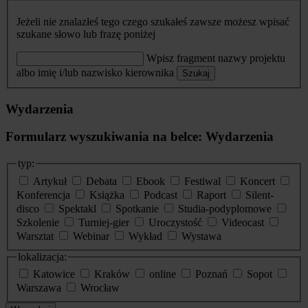
Jeżeli nie znalazłeś tego czego szukałeś zawsze możesz wpisać
szukane słowo lub frazę poniżej
Wpisz fragment nazwy projektu
albo imię i/lub nazwisko kierownika
Szukaj
Wydarzenia
Formularz wyszukiwania na belce: Wydarzenia
typ:
Artykuł
Debata
Ebook
Festiwal
Koncert
Konferencja
Książka
Podcast
Raport
Silent-
disco
Spektakl
Spotkanie
Studia-podyplomowe
Szkolenie
Turniej-gier
Uroczystość
Videocast
Warsztat
Webinar
Wykład
Wystawa
lokalizacja:
Katowice
Kraków
online
Poznań
Sopot
Warszawa
Wrocław