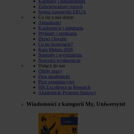
Kampusy i infrastruktura
Zrównoważony rozwój
Sojusz europejski ERUA
Co się u nas dzieje
Aktualności
Konferencje i seminaria
Wykłady i spotkania
Drzwi Otwarte
Co po licencjacie?
Kurs Matura 2026
Nagrody i wyróżnienia
Nowości wydawnicze
Dołącz do nas
Oferty pracy
Pion akademicki
Pion organizacyjny
HR Excellence in Research
Akademicki Program Stażowy
Wiadomości z kategorii
My, Uniwersytet