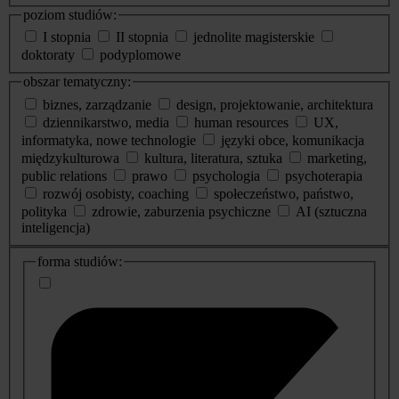
poziom studiów:
I stopnia
II stopnia
jednolite magisterskie
doktoraty
podyplomowe
obszar tematyczny:
biznes, zarządzanie
design, projektowanie, architektura
dziennikarstwo, media
human resources
UX,
informatyka, nowe technologie
języki obce, komunikacja
międzykulturowa
kultura, literatura, sztuka
marketing,
public relations
prawo
psychologia
psychoterapia
rozwój osobisty, coaching
społeczeństwo, państwo,
polityka
zdrowie, zaburzenia psychiczne
AI (sztuczna
inteligencja)
dodatkowe
forma studiów:
informacje
o
studiach