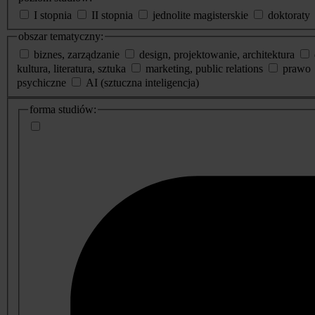
I stopnia
II stopnia
jednolite magisterskie
doktoraty
obszar tematyczny:
biznes, zarządzanie
design, projektowanie, architektura
kultura, literatura, sztuka
marketing, public relations
prawo
psychiczne
AI (sztuczna inteligencja)
dodatkowe
forma studiów:
informacje
o
studiach