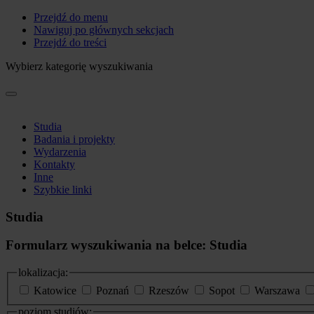
Przejdź do menu
Nawiguj po głównych sekcjach
Przejdź do treści
Wybierz kategorię wyszukiwania
Studia
Badania i projekty
Wydarzenia
Kontakty
Inne
Szybkie linki
Studia
Formularz wyszukiwania na belce: Studia
lokalizacja:
Katowice
Poznań
Rzeszów
Sopot
Warszawa
poziom studiów: