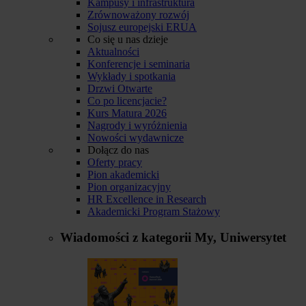
Kampusy i infrastruktura
Zrównoważony rozwój
Sojusz europejski ERUA
Co się u nas dzieje
Aktualności
Konferencje i seminaria
Wykłady i spotkania
Drzwi Otwarte
Co po licencjacie?
Kurs Matura 2026
Nagrody i wyróżnienia
Nowości wydawnicze
Dołącz do nas
Oferty pracy
Pion akademicki
Pion organizacyjny
HR Excellence in Research
Akademicki Program Stażowy
Wiadomości z kategorii
My, Uniwersytet