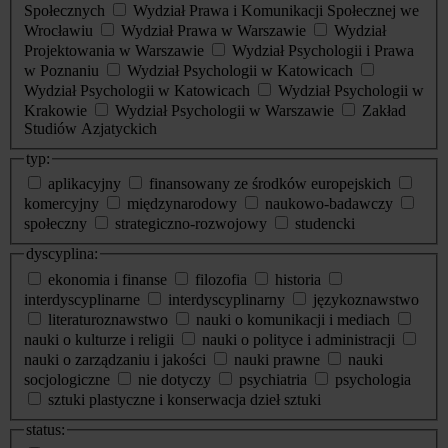
Społecznych
Wydział Prawa i Komunikacji Społecznej we
Wrocławiu
Wydział Prawa w Warszawie
Wydział
Projektowania w Warszawie
Wydział Psychologii i Prawa
w Poznaniu
Wydział Psychologii w Katowicach
Wydział Psychologii w Katowicach
Wydział Psychologii w
Krakowie
Wydział Psychologii w Warszawie
Zakład
Studiów Azjatyckich
typ:
aplikacyjny
finansowany ze środków europejskich
komercyjny
międzynarodowy
naukowo-badawczy
społeczny
strategiczno-rozwojowy
studencki
dyscyplina:
ekonomia i finanse
filozofia
historia
interdyscyplinarne
interdyscyplinarny
językoznawstwo
literaturoznawstwo
nauki o komunikacji i mediach
nauki o kulturze i religii
nauki o polityce i administracji
nauki o zarządzaniu i jakości
nauki prawne
nauki
socjologiczne
nie dotyczy
psychiatria
psychologia
sztuki plastyczne i konserwacja dzieł sztuki
status: