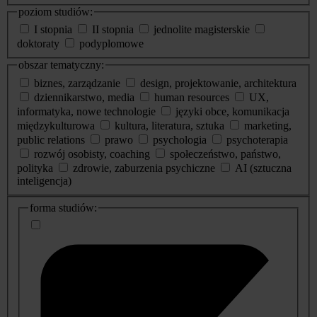
poziom studiów:
I stopnia
II stopnia
jednolite magisterskie
doktoraty
podyplomowe
obszar tematyczny:
biznes, zarządzanie
design, projektowanie, architektura
dziennikarstwo, media
human resources
UX,
informatyka, nowe technologie
języki obce, komunikacja
międzykulturowa
kultura, literatura, sztuka
marketing,
public relations
prawo
psychologia
psychoterapia
rozwój osobisty, coaching
społeczeństwo, państwo,
polityka
zdrowie, zaburzenia psychiczne
AI (sztuczna
inteligencja)
dodatkowe
forma studiów:
informacje
o
studiach