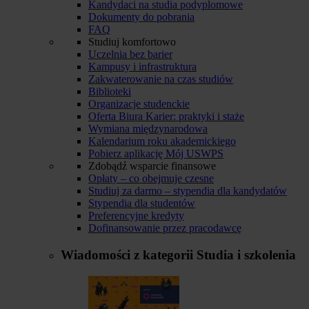
Kandydaci na studia podyplomowe
Dokumenty do pobrania
FAQ
Studiuj komfortowo
Uczelnia bez barier
Kampusy i infrastruktura
Zakwaterowanie na czas studiów
Biblioteki
Organizacje studenckie
Oferta Biura Karier: praktyki i staże
Wymiana międzynarodowa
Kalendarium roku akademickiego
Pobierz aplikację Mój USWPS
Zdobądź wsparcie finansowe
Opłaty – co obejmuje czesne
Studiuj za darmo – stypendia dla kandydatów
Stypendia dla studentów
Preferencyjne kredyty
Dofinansowanie przez pracodawcę
Wiadomości z kategorii
Studia i szkolenia