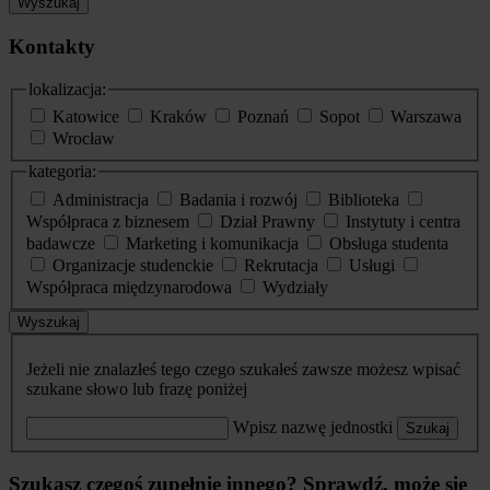
Wyszukaj
Kontakty
lokalizacja:
Katowice
Kraków
Poznań
Sopot
Warszawa
Wrocław
kategoria:
Administracja
Badania i rozwój
Biblioteka
Współpraca z biznesem
Dział Prawny
Instytuty i centra
badawcze
Marketing i komunikacja
Obsługa studenta
Organizacje studenckie
Rekrutacja
Usługi
Współpraca międzynarodowa
Wydziały
Wyszukaj
Jeżeli nie znalazłeś tego czego szukałeś zawsze możesz wpisać
szukane słowo lub frazę poniżej
Wpisz nazwę jednostki
Szukaj
Szukasz czegoś zupełnie innego? Sprawdź, może się