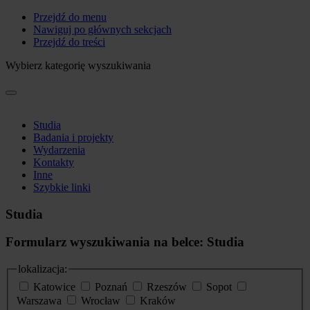
Przejdź do menu
Nawiguj po głównych sekcjach
Przejdź do treści
Wybierz kategorię wyszukiwania
Studia
Badania i projekty
Wydarzenia
Kontakty
Inne
Szybkie linki
Studia
Formularz wyszukiwania na belce: Studia
lokalizacja:
Katowice
Poznań
Rzeszów
Sopot
Warszawa
Wrocław
Kraków