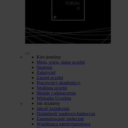
Kim jesteśmy
Misja, wizja, status uczelni
Strategia
Założyciel
Zarząd uczelni
Pracownicy akademiccy
Struktura uczelni
Medale i odznaczenia
Wirtualna Uczelnia
Jak działamy
Jakość kształcenia
Działalność naukowo-badawcza
Zaangażowanie społeczne
Współpraca międzynarodowa