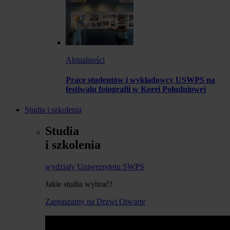
Aktualności
Prace studentów i wykładowcy USWPS na
festiwalu fotografii w Korei Południowej
Studia i szkolenia
Studia
i szkolenia
wydziały Uniwersytetu SWPS
Jakie studia wybrać?
Zapraszamy na Drzwi Otwarte