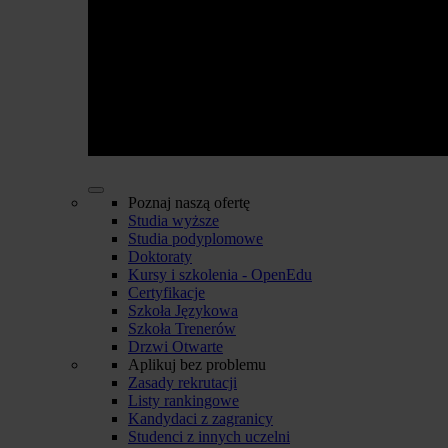
Poznaj naszą ofertę
Studia wyższe
Studia podyplomowe
Doktoraty
Kursy i szkolenia - OpenEdu
Certyfikacje
Szkoła Językowa
Szkoła Trenerów
Drzwi Otwarte
Aplikuj bez problemu
Zasady rekrutacji
Listy rankingowe
Kandydaci z zagranicy
Studenci z innych uczelni