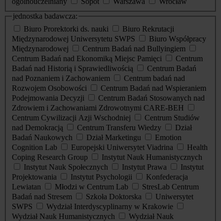
ogólnouczelniany
Sopot
Warszawa
Wrocław
jednostka badawcza:
Biuro Prorektorki ds. nauki
Biuro Rekrutacji
Międzynarodowej Uniwersytetu SWPS
Biuro Współpracy
Międzynarodowej
Centrum Badań nad Bullyingiem
Centrum Badań nad Ekonomiką Miejsc Pamięci
Centrum
Badań nad Historią i Sprawiedliwością
Centrum Badań
nad Poznaniem i Zachowaniem
Centrum badań nad
Rozwojem Osobowości
Centrum Badań nad Wspieraniem
Podejmowania Decyzji
Centrum Badań Stosowanych nad
Zdrowiem i Zachowaniami Zdrowotnymi CARE-BEH
Centrum Cywilizacji Azji Wschodniej
Centrum Studiów
nad Demokracją
Centrum Transferu Wiedzy
Dział
Badań Naukowych
Dział Marketingu
Emotion
Cognition Lab
Europejski Uniwersytet Viadrina
Health
Coping Research Group
Instytut Nauk Humanistycznych
Instytut Nauk Społecznych
Instytut Prawa
Instytut
Projektowania
Instytut Psychologii
Konfederacja
Lewiatan
Młodzi w Centrum Lab
StresLab Centrum
Badań nad Stresem
Szkoła Doktorska
Uniwersytet
SWPS
Wydział Interdyscyplinarny w Krakowie
Wydział Nauk Humanistycznych
Wydział Nauk