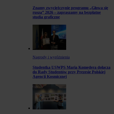
Znamy zwyciężczynie programu „Głowa się
rusza” 2026 – zapraszamy na bezpłatne
studia graficzne
Nagrody i wyróżnienia
Studentka USWPS Maria Komędera dołącza
do Rady Studentów przy Prezesie Polskiej
Agencji Kosmicznej