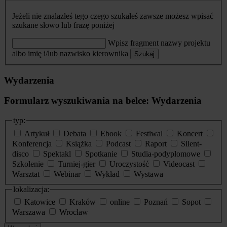
Jeżeli nie znalazłeś tego czego szukałeś zawsze możesz wpisać
szukane słowo lub frazę poniżej
Wpisz fragment nazwy projektu
albo imię i/lub nazwisko kierownika
Szukaj
Wydarzenia
Formularz wyszukiwania na belce: Wydarzenia
typ:
Artykuł
Debata
Ebook
Festiwal
Koncert
Konferencja
Książka
Podcast
Raport
Silent-
disco
Spektakl
Spotkanie
Studia-podyplomowe
Szkolenie
Turniej-gier
Uroczystość
Videocast
Warsztat
Webinar
Wykład
Wystawa
lokalizacja:
Katowice
Kraków
online
Poznań
Sopot
Warszawa
Wrocław