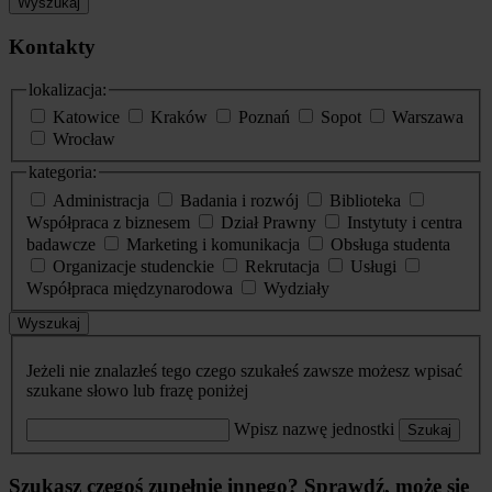
Wyszukaj
Kontakty
lokalizacja:
Katowice
Kraków
Poznań
Sopot
Warszawa
Wrocław
kategoria:
Administracja
Badania i rozwój
Biblioteka
Współpraca z biznesem
Dział Prawny
Instytuty i centra
badawcze
Marketing i komunikacja
Obsługa studenta
Organizacje studenckie
Rekrutacja
Usługi
Współpraca międzynarodowa
Wydziały
Wyszukaj
Jeżeli nie znalazłeś tego czego szukałeś zawsze możesz wpisać
szukane słowo lub frazę poniżej
Wpisz nazwę jednostki
Szukaj
Szukasz czegoś zupełnie innego? Sprawdź, może się