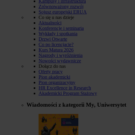
Kampusy i infrastruktura
Zrównoważony rozwój
Sojusz europejski ERUA
Co się u nas dzieje
Aktualności
Konferencje i seminaria
Wykłady i spotkania
Drzwi Otwarte
Co po licencjacie?
Kurs Matura 2026
Nagrody i wyróżnienia
Nowości wydawnicze
Dołącz do nas
Oferty pracy
Pion akademicki
Pion organizacyjny
HR Excellence in Research
Akademicki Program Stażowy
Wiadomości z kategorii
My, Uniwersytet