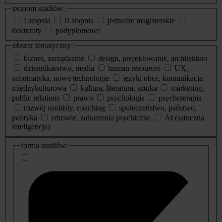
poziom studiów:
I stopnia
II stopnia
jednolite magisterskie
doktoraty
podyplomowe
obszar tematyczny:
biznes, zarządzanie
design, projektowanie, architektura
dziennikarstwo, media
human resources
UX,
informatyka, nowe technologie
języki obce, komunikacja
międzykulturowa
kultura, literatura, sztuka
marketing,
public relations
prawo
psychologia
psychoterapia
rozwój osobisty, coaching
społeczeństwo, państwo,
polityka
zdrowie, zaburzenia psychiczne
AI (sztuczna
inteligencja)
dodatkowe
forma studiów:
informacje
o
studiach