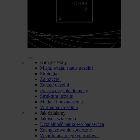
Kim jesteśmy
Misja, wizja, status uczelni
Strategia
Założyciel
Zarząd uczelni
Pracownicy akademiccy
Struktura uczelni
Medale i odznaczenia
Wirtualna Uczelnia
Jak działamy
Jakość kształcenia
Działalność naukowo-badawcza
Zaangażowanie społeczne
Współpraca międzynarodowa