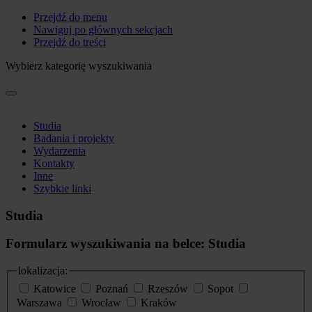
Przejdź do menu
Nawiguj po głównych sekcjach
Przejdź do treści
Wybierz kategorię wyszukiwania
Studia
Badania i projekty
Wydarzenia
Kontakty
Inne
Szybkie linki
Studia
Formularz wyszukiwania na belce: Studia
lokalizacja:
Katowice
Poznań
Rzeszów
Sopot
Warszawa
Wrocław
Kraków