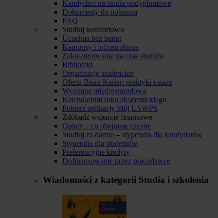
Kandydaci na studia podyplomowe
Dokumenty do pobrania
FAQ
Studiuj komfortowo
Uczelnia bez barier
Kampusy i infrastruktura
Zakwaterowanie na czas studiów
Biblioteki
Organizacje studenckie
Oferta Biura Karier: praktyki i staże
Wymiana międzynarodowa
Kalendarium roku akademickiego
Pobierz aplikację Mój USWPS
Zdobądź wsparcie finansowe
Opłaty – co obejmuje czesne
Studiuj za darmo – stypendia dla kandydatów
Stypendia dla studentów
Preferencyjne kredyty
Dofinansowanie przez pracodawcę
Wiadomości z kategorii
Studia i szkolenia