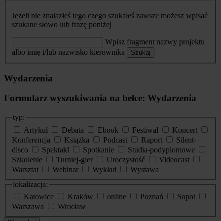
Jeżeli nie znalazłeś tego czego szukałeś zawsze możesz wpisać
szukane słowo lub frazę poniżej
Wpisz fragment nazwy projektu
albo imię i/lub nazwisko kierownika
Szukaj
Wydarzenia
Formularz wyszukiwania na belce: Wydarzenia
typ:
Artykuł
Debata
Ebook
Festiwal
Koncert
Konferencja
Książka
Podcast
Raport
Silent-
disco
Spektakl
Spotkanie
Studia-podyplomowe
Szkolenie
Turniej-gier
Uroczystość
Videocast
Warsztat
Webinar
Wykład
Wystawa
lokalizacja:
Katowice
Kraków
online
Poznań
Sopot
Warszawa
Wrocław