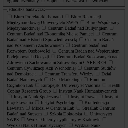
ogólnouczelniany
Sopot
Warszawa
Wrocław
jednostka badawcza:
Biuro Prorektorki ds. nauki
Biuro Rekrutacji
Międzynarodowej Uniwersytetu SWPS
Biuro Współpracy
Międzynarodowej
Centrum Badań nad Bullyingiem
Centrum Badań nad Ekonomiką Miejsc Pamięci
Centrum
Badań nad Historią i Sprawiedliwością
Centrum Badań
nad Poznaniem i Zachowaniem
Centrum badań nad
Rozwojem Osobowości
Centrum Badań nad Wspieraniem
Podejmowania Decyzji
Centrum Badań Stosowanych nad
Zdrowiem i Zachowaniami Zdrowotnymi CARE-BEH
Centrum Cywilizacji Azji Wschodniej
Centrum Studiów
nad Demokracją
Centrum Transferu Wiedzy
Dział
Badań Naukowych
Dział Marketingu
Emotion
Cognition Lab
Europejski Uniwersytet Viadrina
Health
Coping Research Group
Instytut Nauk Humanistycznych
Instytut Nauk Społecznych
Instytut Prawa
Instytut
Projektowania
Instytut Psychologii
Konfederacja
Lewiatan
Młodzi w Centrum Lab
StresLab Centrum
Badań nad Stresem
Szkoła Doktorska
Uniwersytet
SWPS
Wydział Interdyscyplinarny w Krakowie
Wydział Nauk Humanistycznych
Wydział Nauk