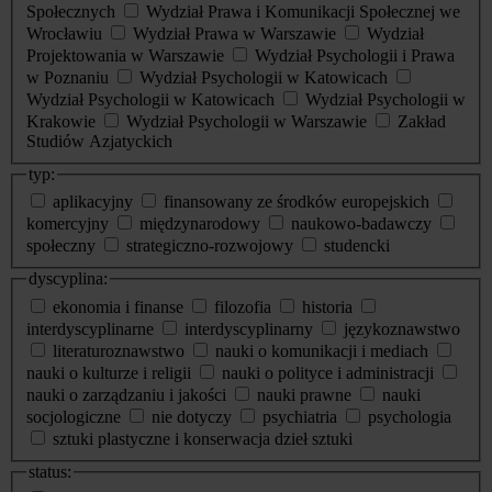
Społecznych
Wydział Prawa i Komunikacji Społecznej we
Wrocławiu
Wydział Prawa w Warszawie
Wydział
Projektowania w Warszawie
Wydział Psychologii i Prawa
w Poznaniu
Wydział Psychologii w Katowicach
Wydział Psychologii w Katowicach
Wydział Psychologii w
Krakowie
Wydział Psychologii w Warszawie
Zakład
Studiów Azjatyckich
typ:
aplikacyjny
finansowany ze środków europejskich
komercyjny
międzynarodowy
naukowo-badawczy
społeczny
strategiczno-rozwojowy
studencki
dyscyplina:
ekonomia i finanse
filozofia
historia
interdyscyplinarne
interdyscyplinarny
językoznawstwo
literaturoznawstwo
nauki o komunikacji i mediach
nauki o kulturze i religii
nauki o polityce i administracji
nauki o zarządzaniu i jakości
nauki prawne
nauki
socjologiczne
nie dotyczy
psychiatria
psychologia
sztuki plastyczne i konserwacja dzieł sztuki
status: