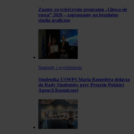
Znamy zwyciężczynie programu „Głowa się
rusza” 2026 – zapraszamy na bezpłatne
studia graficzne
Nagrody i wyróżnienia
Studentka USWPS Maria Komędera dołącza
do Rady Studentów przy Prezesie Polskiej
Agencji Kosmicznej