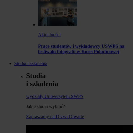
Aktualności
Prace studentów i wykładowcy USWPS na
festiwalu fotografii w Korei Południowej
Studia i szkolenia
Studia
i szkolenia
wydziały Uniwersytetu SWPS
Jakie studia wybrać?
Zapraszamy na Drzwi Otwarte