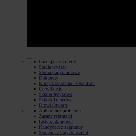
Poznaj naszą ofertę
Studia wyższe
Studia podyplomowe
Doktoraty
Kursy i szkolenia - OpenEdu
Certyfikacje
Szkoła Językowa
Szkoła Trenerów
Drzwi Otwarte
Aplikuj bez problemu
Zasady rekrutacji
Listy rankingowe
Kandydaci z zagranicy
Studenci z innych uczelni