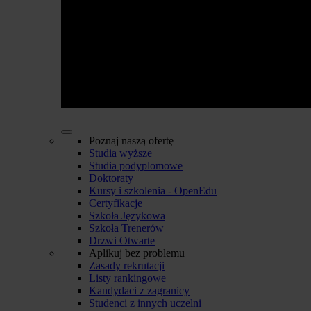
Poznaj naszą ofertę
Studia wyższe
Studia podyplomowe
Doktoraty
Kursy i szkolenia - OpenEdu
Certyfikacje
Szkoła Językowa
Szkoła Trenerów
Drzwi Otwarte
Aplikuj bez problemu
Zasady rekrutacji
Listy rankingowe
Kandydaci z zagranicy
Studenci z innych uczelni