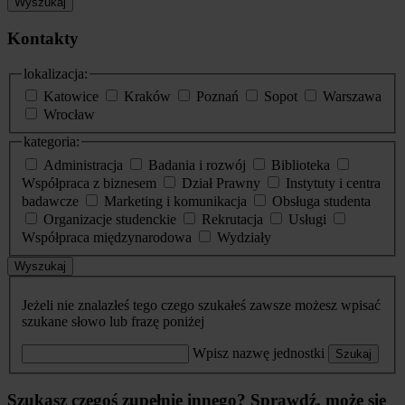
Wyszukaj
Kontakty
lokalizacja:
Katowice
Kraków
Poznań
Sopot
Warszawa
Wrocław
kategoria:
Administracja
Badania i rozwój
Biblioteka
Współpraca z biznesem
Dział Prawny
Instytuty i centra
badawcze
Marketing i komunikacja
Obsługa studenta
Organizacje studenckie
Rekrutacja
Usługi
Współpraca międzynarodowa
Wydziały
Wyszukaj
Jeżeli nie znalazłeś tego czego szukałeś zawsze możesz wpisać
szukane słowo lub frazę poniżej
Wpisz nazwę jednostki
Szukaj
Szukasz czegoś zupełnie innego? Sprawdź, może się