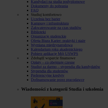
Kandydaci na studia podyplomowe
Dokumenty do pobrania
FAQ
Studiuj komfortowo
Uczelnia bez barier
Kampusy i infrastruktura
Zakwaterowanie na czas studiów
Biblioteki
Organizacje studenckie
Oferta Biura Karier: praktyki i staże
Wymiana międzynarodowa
Kalendarium roku akademickiego
Pobierz aplikację Mój USWPS
Zdobądź wsparcie finansowe
Opłaty – co obejmuje czesne
Studiuj za darmo – stypendia dla kandydatów
Stypendia dla studentów
Preferencyjne kredyty
Dofinansowanie przez pracodawcę
Wiadomości z kategorii
Studia i szkolenia