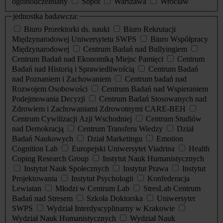
ogólnouczelniany
Sopot
Warszawa
Wrocław
jednostka badawcza:
Biuro Prorektorki ds. nauki
Biuro Rekrutacji
Międzynarodowej Uniwersytetu SWPS
Biuro Współpracy
Międzynarodowej
Centrum Badań nad Bullyingiem
Centrum Badań nad Ekonomiką Miejsc Pamięci
Centrum
Badań nad Historią i Sprawiedliwością
Centrum Badań
nad Poznaniem i Zachowaniem
Centrum badań nad
Rozwojem Osobowości
Centrum Badań nad Wspieraniem
Podejmowania Decyzji
Centrum Badań Stosowanych nad
Zdrowiem i Zachowaniami Zdrowotnymi CARE-BEH
Centrum Cywilizacji Azji Wschodniej
Centrum Studiów
nad Demokracją
Centrum Transferu Wiedzy
Dział
Badań Naukowych
Dział Marketingu
Emotion
Cognition Lab
Europejski Uniwersytet Viadrina
Health
Coping Research Group
Instytut Nauk Humanistycznych
Instytut Nauk Społecznych
Instytut Prawa
Instytut
Projektowania
Instytut Psychologii
Konfederacja
Lewiatan
Młodzi w Centrum Lab
StresLab Centrum
Badań nad Stresem
Szkoła Doktorska
Uniwersytet
SWPS
Wydział Interdyscyplinarny w Krakowie
Wydział Nauk Humanistycznych
Wydział Nauk