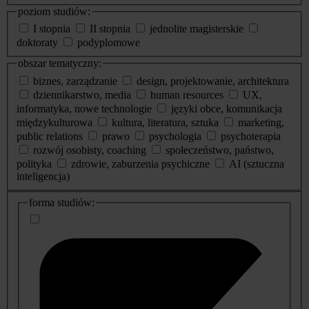
poziom studiów:
I stopnia
II stopnia
jednolite magisterskie
doktoraty
podyplomowe
obszar tematyczny:
biznes, zarządzanie
design, projektowanie, architektura
dziennikarstwo, media
human resources
UX,
informatyka, nowe technologie
języki obce, komunikacja
międzykulturowa
kultura, literatura, sztuka
marketing,
public relations
prawo
psychologia
psychoterapia
rozwój osobisty, coaching
społeczeństwo, państwo,
polityka
zdrowie, zaburzenia psychiczne
AI (sztuczna
inteligencja)
dodatkowe
forma studiów:
informacje
o
studiach