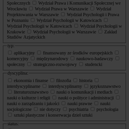
Społecznych
Wydział Prawa i Komunikacji Społecznej we
Wrocławiu
Wydział Prawa w Warszawie
Wydział
Projektowania w Warszawie
Wydział Psychologii i Prawa
w Poznaniu
Wydział Psychologii w Katowicach
Wydział Psychologii w Katowicach
Wydział Psychologii w
Krakowie
Wydział Psychologii w Warszawie
Zakład
Studiów Azjatyckich
typ:
aplikacyjny
finansowany ze środków europejskich
komercyjny
międzynarodowy
naukowo-badawczy
społeczny
strategiczno-rozwojowy
studencki
dyscyplina:
ekonomia i finanse
filozofia
historia
interdyscyplinarne
interdyscyplinarny
językoznawstwo
literaturoznawstwo
nauki o komunikacji i mediach
nauki o kulturze i religii
nauki o polityce i administracji
nauki o zarządzaniu i jakości
nauki prawne
nauki
socjologiczne
nie dotyczy
psychiatria
psychologia
sztuki plastyczne i konserwacja dzieł sztuki
status: