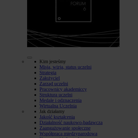
Kim jesteśmy
Misja, wizja, status uczelni
Strategia
Założyciel
Zarząd uczelni
Pracownicy akademiccy
Struktura uczelni
Medale i odznaczenia
Wirtualna Uczelnia
Jak działamy
Jakość kształcenia
Działalność naukowo-badawcza
Zaangażowanie społeczne
Współpraca międzynarodowa