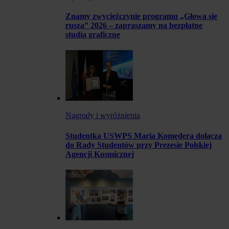
Znamy zwyciężczynie programu „Głowa się
rusza” 2026 – zapraszamy na bezpłatne
studia graficzne
Nagrody i wyróżnienia
Studentka USWPS Maria Komędera dołącza
do Rady Studentów przy Prezesie Polskiej
Agencji Kosmicznej