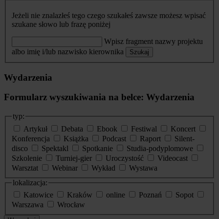
Jeżeli nie znalazłeś tego czego szukałeś zawsze możesz wpisać
szukane słowo lub frazę poniżej
Wpisz fragment nazwy projektu
albo imię i/lub nazwisko kierownika
Szukaj
Wydarzenia
Formularz wyszukiwania na belce: Wydarzenia
typ:
Artykuł
Debata
Ebook
Festiwal
Koncert
Konferencja
Książka
Podcast
Raport
Silent-
disco
Spektakl
Spotkanie
Studia-podyplomowe
Szkolenie
Turniej-gier
Uroczystość
Videocast
Warsztat
Webinar
Wykład
Wystawa
lokalizacja:
Katowice
Kraków
online
Poznań
Sopot
Warszawa
Wrocław