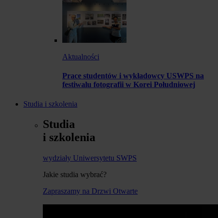
Aktualności
Prace studentów i wykładowcy USWPS na
festiwalu fotografii w Korei Południowej
Studia i szkolenia
Studia
i szkolenia
wydziały Uniwersytetu SWPS
Jakie studia wybrać?
Zapraszamy na Drzwi Otwarte