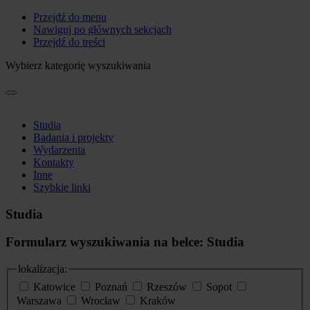
Przejdź do menu
Nawiguj po głównych sekcjach
Przejdź do treści
Wybierz kategorię wyszukiwania
Studia
Badania i projekty
Wydarzenia
Kontakty
Inne
Szybkie linki
Studia
Formularz wyszukiwania na belce: Studia
lokalizacja:
Katowice
Poznań
Rzeszów
Sopot
Warszawa
Wrocław
Kraków