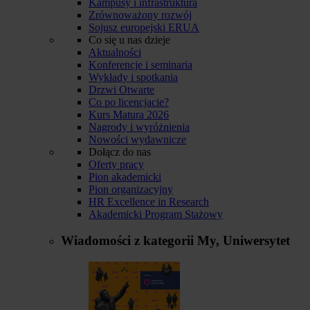
Kampusy i infrastruktura
Zrównoważony rozwój
Sojusz europejski ERUA
Co się u nas dzieje
Aktualności
Konferencje i seminaria
Wykłady i spotkania
Drzwi Otwarte
Co po licencjacie?
Kurs Matura 2026
Nagrody i wyróżnienia
Nowości wydawnicze
Dołącz do nas
Oferty pracy
Pion akademicki
Pion organizacyjny
HR Excellence in Research
Akademicki Program Stażowy
Wiadomości z kategorii
My, Uniwersytet