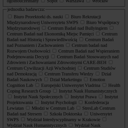
ogólnouczelniany
Sopot
Warszawa
Wrocław
jednostka badawcza:
Biuro Prorektorki ds. nauki
Biuro Rekrutacji
Międzynarodowej Uniwersytetu SWPS
Biuro Współpracy
Międzynarodowej
Centrum Badań nad Bullyingiem
Centrum Badań nad Ekonomiką Miejsc Pamięci
Centrum
Badań nad Historią i Sprawiedliwością
Centrum Badań
nad Poznaniem i Zachowaniem
Centrum badań nad
Rozwojem Osobowości
Centrum Badań nad Wspieraniem
Podejmowania Decyzji
Centrum Badań Stosowanych nad
Zdrowiem i Zachowaniami Zdrowotnymi CARE-BEH
Centrum Cywilizacji Azji Wschodniej
Centrum Studiów
nad Demokracją
Centrum Transferu Wiedzy
Dział
Badań Naukowych
Dział Marketingu
Emotion
Cognition Lab
Europejski Uniwersytet Viadrina
Health
Coping Research Group
Instytut Nauk Humanistycznych
Instytut Nauk Społecznych
Instytut Prawa
Instytut
Projektowania
Instytut Psychologii
Konfederacja
Lewiatan
Młodzi w Centrum Lab
StresLab Centrum
Badań nad Stresem
Szkoła Doktorska
Uniwersytet
SWPS
Wydział Interdyscyplinarny w Krakowie
Wydział Nauk Humanistycznych
Wydział Nauk