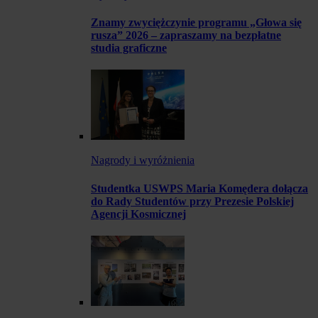
Znamy zwyciężczynie programu „Głowa się
rusza” 2026 – zapraszamy na bezpłatne
studia graficzne
Nagrody i wyróżnienia
Studentka USWPS Maria Komędera dołącza
do Rady Studentów przy Prezesie Polskiej
Agencji Kosmicznej