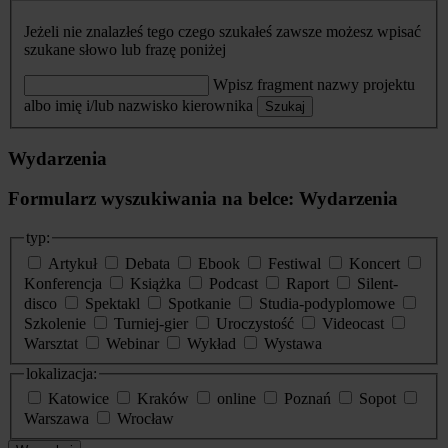
Jeżeli nie znalazłeś tego czego szukałeś zawsze możesz wpisać
szukane słowo lub frazę poniżej
Wpisz fragment nazwy projektu
albo imię i/lub nazwisko kierownika
Szukaj
Wydarzenia
Formularz wyszukiwania na belce: Wydarzenia
typ:
Artykuł
Debata
Ebook
Festiwal
Koncert
Konferencja
Książka
Podcast
Raport
Silent-
disco
Spektakl
Spotkanie
Studia-podyplomowe
Szkolenie
Turniej-gier
Uroczystość
Videocast
Warsztat
Webinar
Wykład
Wystawa
lokalizacja:
Katowice
Kraków
online
Poznań
Sopot
Warszawa
Wrocław