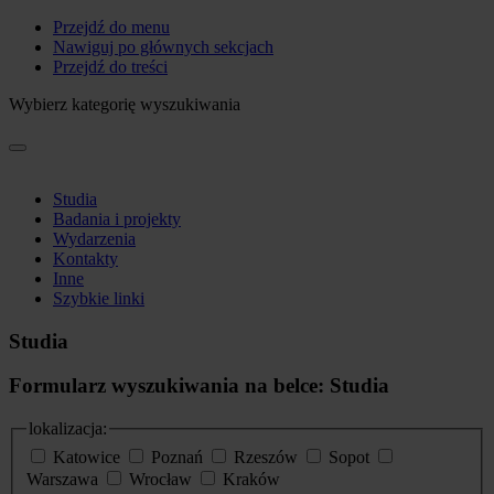
Przejdź do menu
Nawiguj po głównych sekcjach
Przejdź do treści
Wybierz kategorię wyszukiwania
Studia
Badania i projekty
Wydarzenia
Kontakty
Inne
Szybkie linki
Studia
Formularz wyszukiwania na belce: Studia
lokalizacja:
Katowice
Poznań
Rzeszów
Sopot
Warszawa
Wrocław
Kraków