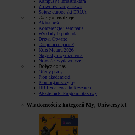
Kampusy i infrastruktura
Zrównoważony rozwój
Sojusz europejski ERUA
Co się u nas dzieje
Aktualności
Konferencje i seminaria
Wykłady i spotkania
Drzwi Otwarte
Co po licencjacie?
Kurs Matura 2026
Nagrody i wyróżnienia
Nowości wydawnicze
Dołącz do nas
Oferty pracy
Pion akademicki
Pion organizacyjny
HR Excellence in Research
Akademicki Program Stażowy
Wiadomości z kategorii
My, Uniwersytet