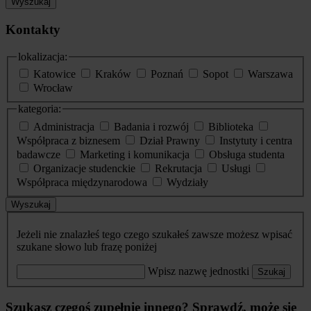
Wyszukaj
Kontakty
lokalizacja:
Katowice
Kraków
Poznań
Sopot
Warszawa
Wrocław
kategoria:
Administracja
Badania i rozwój
Biblioteka
Współpraca z biznesem
Dział Prawny
Instytuty i centra
badawcze
Marketing i komunikacja
Obsługa studenta
Organizacje studenckie
Rekrutacja
Usługi
Współpraca międzynarodowa
Wydziały
Wyszukaj
Jeżeli nie znalazłeś tego czego szukałeś zawsze możesz wpisać
szukane słowo lub frazę poniżej
Wpisz nazwę jednostki
Szukaj
Szukasz czegoś zupełnie innego? Sprawdź, może się