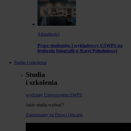
Aktualności
Prace studentów i wykładowcy USWPS na
festiwalu fotografii w Korei Południowej
Studia i szkolenia
Studia
i szkolenia
wydziały Uniwersytetu SWPS
Jakie studia wybrać?
Zapraszamy na Drzwi Otwarte