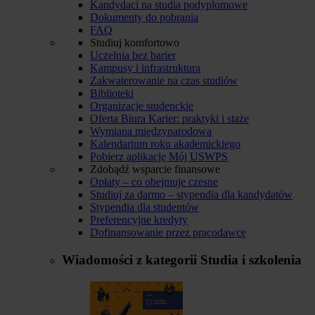
Kandydaci na studia podyplomowe
Dokumenty do pobrania
FAQ
Studiuj komfortowo
Uczelnia bez barier
Kampusy i infrastruktura
Zakwaterowanie na czas studiów
Biblioteki
Organizacje studenckie
Oferta Biura Karier: praktyki i staże
Wymiana międzynarodowa
Kalendarium roku akademickiego
Pobierz aplikację Mój USWPS
Zdobądź wsparcie finansowe
Opłaty – co obejmuje czesne
Studiuj za darmo – stypendia dla kandydatów
Stypendia dla studentów
Preferencyjne kredyty
Dofinansowanie przez pracodawcę
Wiadomości z kategorii
Studia i szkolenia