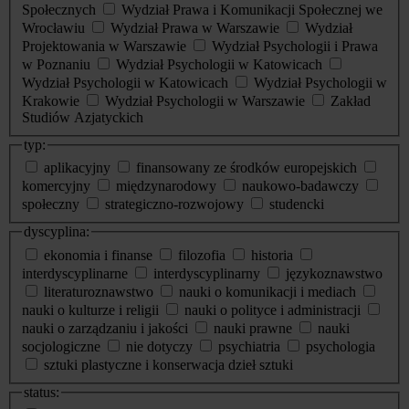
Społecznych
Wydział Prawa i Komunikacji Społecznej we
Wrocławiu
Wydział Prawa w Warszawie
Wydział
Projektowania w Warszawie
Wydział Psychologii i Prawa
w Poznaniu
Wydział Psychologii w Katowicach
Wydział Psychologii w Katowicach
Wydział Psychologii w
Krakowie
Wydział Psychologii w Warszawie
Zakład
Studiów Azjatyckich
typ:
aplikacyjny
finansowany ze środków europejskich
komercyjny
międzynarodowy
naukowo-badawczy
społeczny
strategiczno-rozwojowy
studencki
dyscyplina:
ekonomia i finanse
filozofia
historia
interdyscyplinarne
interdyscyplinarny
językoznawstwo
literaturoznawstwo
nauki o komunikacji i mediach
nauki o kulturze i religii
nauki o polityce i administracji
nauki o zarządzaniu i jakości
nauki prawne
nauki
socjologiczne
nie dotyczy
psychiatria
psychologia
sztuki plastyczne i konserwacja dzieł sztuki
status: