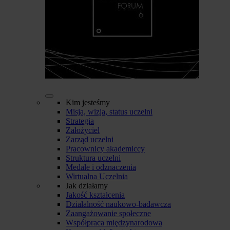
Kim jesteśmy
Misja, wizja, status uczelni
Strategia
Założyciel
Zarząd uczelni
Pracownicy akademiccy
Struktura uczelni
Medale i odznaczenia
Wirtualna Uczelnia
Jak działamy
Jakość kształcenia
Działalność naukowo-badawcza
Zaangażowanie społeczne
Współpraca międzynarodowa