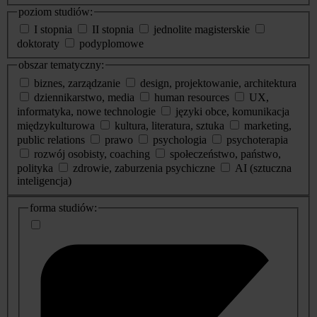
poziom studiów:
I stopnia
II stopnia
jednolite magisterskie
doktoraty
podyplomowe
obszar tematyczny:
biznes, zarządzanie
design, projektowanie, architektura
dziennikarstwo, media
human resources
UX,
informatyka, nowe technologie
języki obce, komunikacja
międzykulturowa
kultura, literatura, sztuka
marketing,
public relations
prawo
psychologia
psychoterapia
rozwój osobisty, coaching
społeczeństwo, państwo,
polityka
zdrowie, zaburzenia psychiczne
AI (sztuczna
inteligencja)
dodatkowe
forma studiów:
informacje
o
studiach