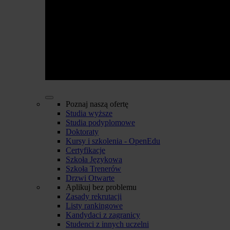
Poznaj naszą ofertę
Studia wyższe
Studia podyplomowe
Doktoraty
Kursy i szkolenia - OpenEdu
Certyfikacje
Szkoła Językowa
Szkoła Trenerów
Drzwi Otwarte
Aplikuj bez problemu
Zasady rekrutacji
Listy rankingowe
Kandydaci z zagranicy
Studenci z innych uczelni