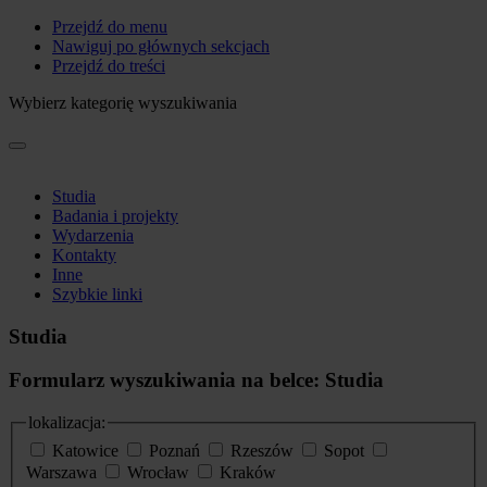
Przejdź do menu
Nawiguj po głównych sekcjach
Przejdź do treści
Wybierz kategorię wyszukiwania
Studia
Badania i projekty
Wydarzenia
Kontakty
Inne
Szybkie linki
Studia
Formularz wyszukiwania na belce: Studia
lokalizacja:
Katowice
Poznań
Rzeszów
Sopot
Warszawa
Wrocław
Kraków