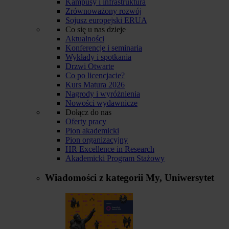
Kampusy i infrastruktura
Zrównoważony rozwój
Sojusz europejski ERUA
Co się u nas dzieje
Aktualności
Konferencje i seminaria
Wykłady i spotkania
Drzwi Otwarte
Co po licencjacie?
Kurs Matura 2026
Nagrody i wyróżnienia
Nowości wydawnicze
Dołącz do nas
Oferty pracy
Pion akademicki
Pion organizacyjny
HR Excellence in Research
Akademicki Program Stażowy
Wiadomości z kategorii
My, Uniwersytet