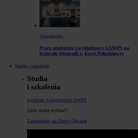
Aktualności
Prace studentów i wykładowcy USWPS na
festiwalu fotografii w Korei Południowej
Studia i szkolenia
Studia
i szkolenia
wydziały Uniwersytetu SWPS
Jakie studia wybrać?
Zapraszamy na Drzwi Otwarte