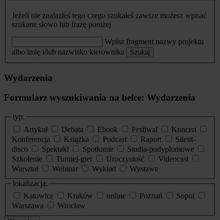
Jeżeli nie znalazłeś tego czego szukałeś zawsze możesz wpisać
szukane słowo lub frazę poniżej
Wpisz fragment nazwy projektu
albo imię i/lub nazwisko kierownika
Szukaj
Wydarzenia
Formularz wyszukiwania na belce: Wydarzenia
typ:
Artykuł
Debata
Ebook
Festiwal
Koncert
Konferencja
Książka
Podcast
Raport
Silent-
disco
Spektakl
Spotkanie
Studia-podyplomowe
Szkolenie
Turniej-gier
Uroczystość
Videocast
Warsztat
Webinar
Wykład
Wystawa
lokalizacja:
Katowice
Kraków
online
Poznań
Sopot
Warszawa
Wrocław