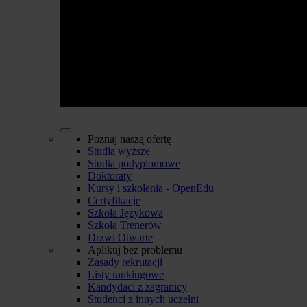
Poznaj naszą ofertę
Studia wyższe
Studia podyplomowe
Doktoraty
Kursy i szkolenia - OpenEdu
Certyfikacje
Szkoła Językowa
Szkoła Trenerów
Drzwi Otwarte
Aplikuj bez problemu
Zasady rekrutacji
Listy rankingowe
Kandydaci z zagranicy
Studenci z innych uczelni