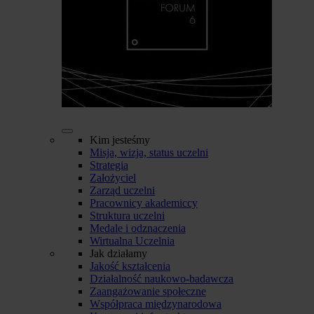
Kim jesteśmy
Misja, wizja, status uczelni
Strategia
Założyciel
Zarząd uczelni
Pracownicy akademiccy
Struktura uczelni
Medale i odznaczenia
Wirtualna Uczelnia
Jak działamy
Jakość kształcenia
Działalność naukowo-badawcza
Zaangażowanie społeczne
Współpraca międzynarodowa