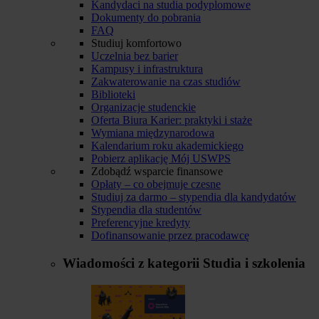
Kandydaci na studia podyplomowe
Dokumenty do pobrania
FAQ
Studiuj komfortowo
Uczelnia bez barier
Kampusy i infrastruktura
Zakwaterowanie na czas studiów
Biblioteki
Organizacje studenckie
Oferta Biura Karier: praktyki i staże
Wymiana międzynarodowa
Kalendarium roku akademickiego
Pobierz aplikację Mój USWPS
Zdobądź wsparcie finansowe
Opłaty – co obejmuje czesne
Studiuj za darmo – stypendia dla kandydatów
Stypendia dla studentów
Preferencyjne kredyty
Dofinansowanie przez pracodawcę
Wiadomości z kategorii
Studia i szkolenia