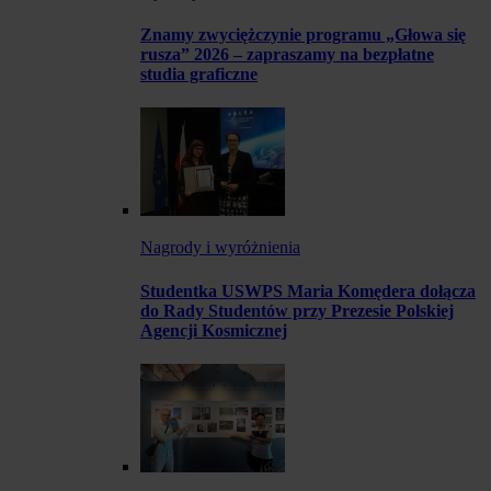
Znamy zwyciężczynie programu „Głowa się
rusza” 2026 – zapraszamy na bezpłatne
studia graficzne
Nagrody i wyróżnienia
Studentka USWPS Maria Komędera dołącza
do Rady Studentów przy Prezesie Polskiej
Agencji Kosmicznej