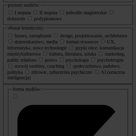
poziom studiów:
I stopnia
II stopnia
jednolite magisterskie
doktoraty
podyplomowe
obszar tematyczny:
biznes, zarządzanie
design, projektowanie, architektura
dziennikarstwo, media
human resources
UX,
informatyka, nowe technologie
języki obce, komunikacja
międzykulturowa
kultura, literatura, sztuka
marketing,
public relations
prawo
psychologia
psychoterapia
rozwój osobisty, coaching
społeczeństwo, państwo,
polityka
zdrowie, zaburzenia psychiczne
AI (sztuczna
inteligencja)
dodatkowe
forma studiów:
informacje
o
studiach