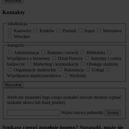
Wyszukaj
Kontakty
lokalizacja:
Katowice
Kraków
Poznań
Sopot
Warszawa
Wrocław
kategoria:
Administracja
Badania i rozwój
Biblioteka
Współpraca z biznesem
Dział Prawny
Instytuty i centra
badawcze
Marketing i komunikacja
Obsługa studenta
Organizacje studenckie
Rekrutacja
Usługi
Współpraca międzynarodowa
Wydziały
Wyszukaj
Jeżeli nie znalazłeś tego czego szukałeś zawsze możesz wpisać
szukane słowo lub frazę poniżej
Wpisz nazwę jednostki
Szukaj
Szukasz czegoś zupełnie innego? Sprawdź, może się