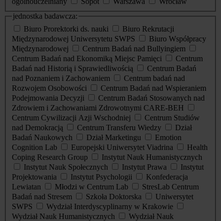
ogólnouczelniany
Sopot
Warszawa
Wrocław
jednostka badawcza:
Biuro Prorektorki ds. nauki
Biuro Rekrutacji
Międzynarodowej Uniwersytetu SWPS
Biuro Współpracy
Międzynarodowej
Centrum Badań nad Bullyingiem
Centrum Badań nad Ekonomiką Miejsc Pamięci
Centrum
Badań nad Historią i Sprawiedliwością
Centrum Badań
nad Poznaniem i Zachowaniem
Centrum badań nad
Rozwojem Osobowości
Centrum Badań nad Wspieraniem
Podejmowania Decyzji
Centrum Badań Stosowanych nad
Zdrowiem i Zachowaniami Zdrowotnymi CARE-BEH
Centrum Cywilizacji Azji Wschodniej
Centrum Studiów
nad Demokracją
Centrum Transferu Wiedzy
Dział
Badań Naukowych
Dział Marketingu
Emotion
Cognition Lab
Europejski Uniwersytet Viadrina
Health
Coping Research Group
Instytut Nauk Humanistycznych
Instytut Nauk Społecznych
Instytut Prawa
Instytut
Projektowania
Instytut Psychologii
Konfederacja
Lewiatan
Młodzi w Centrum Lab
StresLab Centrum
Badań nad Stresem
Szkoła Doktorska
Uniwersytet
SWPS
Wydział Interdyscyplinarny w Krakowie
Wydział Nauk Humanistycznych
Wydział Nauk