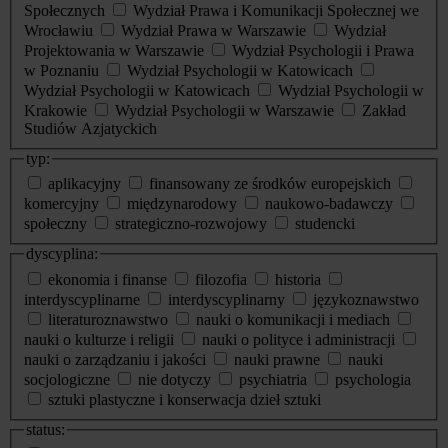
Społecznych
Wydział Prawa i Komunikacji Społecznej we
Wrocławiu
Wydział Prawa w Warszawie
Wydział
Projektowania w Warszawie
Wydział Psychologii i Prawa
w Poznaniu
Wydział Psychologii w Katowicach
Wydział Psychologii w Katowicach
Wydział Psychologii w
Krakowie
Wydział Psychologii w Warszawie
Zakład
Studiów Azjatyckich
typ:
aplikacyjny
finansowany ze środków europejskich
komercyjny
międzynarodowy
naukowo-badawczy
społeczny
strategiczno-rozwojowy
studencki
dyscyplina:
ekonomia i finanse
filozofia
historia
interdyscyplinarne
interdyscyplinarny
językoznawstwo
literaturoznawstwo
nauki o komunikacji i mediach
nauki o kulturze i religii
nauki o polityce i administracji
nauki o zarządzaniu i jakości
nauki prawne
nauki
socjologiczne
nie dotyczy
psychiatria
psychologia
sztuki plastyczne i konserwacja dzieł sztuki
status: