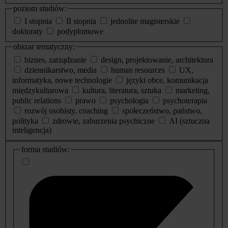
poziom studiów:
I stopnia
II stopnia
jednolite magisterskie
doktoraty
podyplomowe
obszar tematyczny:
biznes, zarządzanie
design, projektowanie, architektura
dziennikarstwo, media
human resources
UX,
informatyka, nowe technologie
języki obce, komunikacja
międzykulturowa
kultura, literatura, sztuka
marketing,
public relations
prawo
psychologia
psychoterapia
rozwój osobisty, coaching
społeczeństwo, państwo,
polityka
zdrowie, zaburzenia psychiczne
AI (sztuczna
inteligencja)
dodatkowe
forma studiów:
informacje
o
studiach