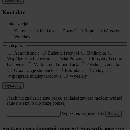
Wyszukaj
Kontakty
lokalizacja:
Katowice
Kraków
Poznań
Sopot
Warszawa
Wrocław
kategoria:
Administracja
Badania i rozwój
Biblioteka
Współpraca z biznesem
Dział Prawny
Instytuty i centra
badawcze
Marketing i komunikacja
Obsługa studenta
Organizacje studenckie
Rekrutacja
Usługi
Współpraca międzynarodowa
Wydziały
Wyszukaj
Jeżeli nie znalazłeś tego czego szukałeś zawsze możesz wpisać
szukane słowo lub frazę poniżej
Wpisz nazwę jednostki
Szukaj
Szukasz czegoś zupełnie innego? Sprawdź, może się