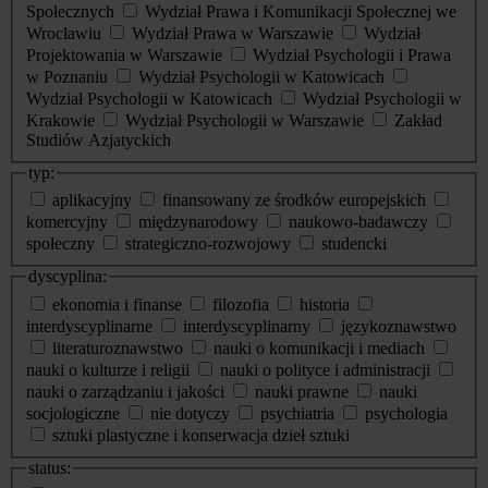
Społecznych
Wydział Prawa i Komunikacji Społecznej we
Wrocławiu
Wydział Prawa w Warszawie
Wydział
Projektowania w Warszawie
Wydział Psychologii i Prawa
w Poznaniu
Wydział Psychologii w Katowicach
Wydział Psychologii w Katowicach
Wydział Psychologii w
Krakowie
Wydział Psychologii w Warszawie
Zakład
Studiów Azjatyckich
typ:
aplikacyjny
finansowany ze środków europejskich
komercyjny
międzynarodowy
naukowo-badawczy
społeczny
strategiczno-rozwojowy
studencki
dyscyplina:
ekonomia i finanse
filozofia
historia
interdyscyplinarne
interdyscyplinarny
językoznawstwo
literaturoznawstwo
nauki o komunikacji i mediach
nauki o kulturze i religii
nauki o polityce i administracji
nauki o zarządzaniu i jakości
nauki prawne
nauki
socjologiczne
nie dotyczy
psychiatria
psychologia
sztuki plastyczne i konserwacja dzieł sztuki
status: