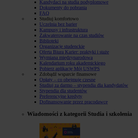
Kandydaci na studia podyplomowe
Dokumenty do pobrania
FAQ
Studiuj komfortowo
Uczelnia bez barier
Kampusy i infrastruktura
Zakwaterowanie na czas studiów
Biblioteki
Organizacje studenckie
Oferta Biura Karier: praktyki i staże
Wymiana międzynarodowa
Kalendarium roku akademickiego
Pobierz aplikację Mój USWPS
Zdobądź wsparcie finansowe
Opłaty – co obejmuje czesne
Studiuj za darmo – stypendia dla kandydatów
Stypendia dla studentów
Preferencyjne kredyty
Dofinansowanie przez pracodawcę
Wiadomości z kategorii
Studia i szkolenia