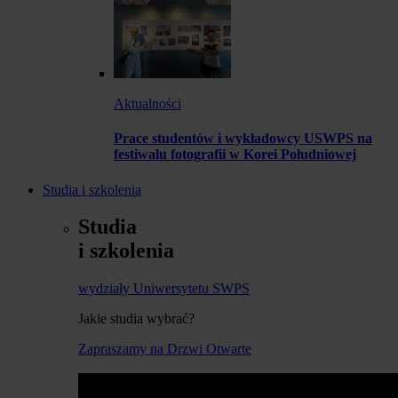
Aktualności
Prace studentów i wykładowcy USWPS na
festiwalu fotografii w Korei Południowej
Studia i szkolenia
Studia
i szkolenia
wydziały Uniwersytetu SWPS
Jakie studia wybrać?
Zapraszamy na Drzwi Otwarte