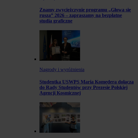
Znamy zwyciężczynie programu „Głowa się
rusza” 2026 – zapraszamy na bezpłatne
studia graficzne
Nagrody i wyróżnienia
Studentka USWPS Maria Komędera dołącza
do Rady Studentów przy Prezesie Polskiej
Agencji Kosmicznej