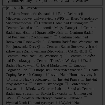
ogólnouczelniany
Sopot
Warszawa
Wrocław
jednostka badawcza:
Biuro Prorektorki ds. nauki
Biuro Rekrutacji
Międzynarodowej Uniwersytetu SWPS
Biuro Współpracy
Międzynarodowej
Centrum Badań nad Bullyingiem
Centrum Badań nad Ekonomiką Miejsc Pamięci
Centrum
Badań nad Historią i Sprawiedliwością
Centrum Badań
nad Poznaniem i Zachowaniem
Centrum badań nad
Rozwojem Osobowości
Centrum Badań nad Wspieraniem
Podejmowania Decyzji
Centrum Badań Stosowanych nad
Zdrowiem i Zachowaniami Zdrowotnymi CARE-BEH
Centrum Cywilizacji Azji Wschodniej
Centrum Studiów
nad Demokracją
Centrum Transferu Wiedzy
Dział
Badań Naukowych
Dział Marketingu
Emotion
Cognition Lab
Europejski Uniwersytet Viadrina
Health
Coping Research Group
Instytut Nauk Humanistycznych
Instytut Nauk Społecznych
Instytut Prawa
Instytut
Projektowania
Instytut Psychologii
Konfederacja
Lewiatan
Młodzi w Centrum Lab
StresLab Centrum
Badań nad Stresem
Szkoła Doktorska
Uniwersytet
SWPS
Wydział Interdyscyplinarny w Krakowie
Wydział Nauk Humanistycznych
Wydział Nauk