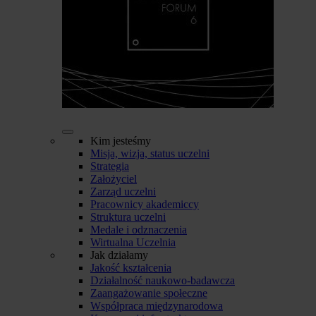
Kim jesteśmy
Misja, wizja, status uczelni
Strategia
Założyciel
Zarząd uczelni
Pracownicy akademiccy
Struktura uczelni
Medale i odznaczenia
Wirtualna Uczelnia
Jak działamy
Jakość kształcenia
Działalność naukowo-badawcza
Zaangażowanie społeczne
Współpraca międzynarodowa