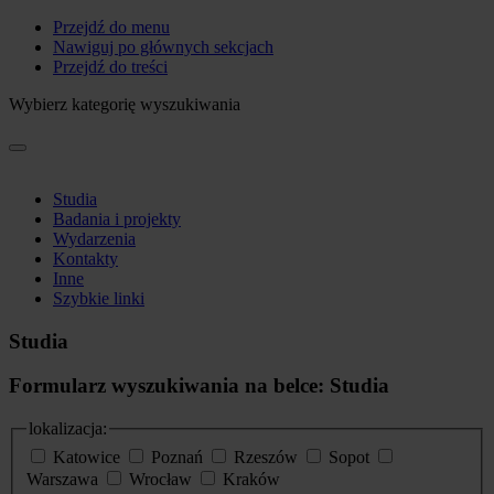
Przejdź do menu
Nawiguj po głównych sekcjach
Przejdź do treści
Wybierz kategorię wyszukiwania
Studia
Badania i projekty
Wydarzenia
Kontakty
Inne
Szybkie linki
Studia
Formularz wyszukiwania na belce: Studia
lokalizacja:
Katowice
Poznań
Rzeszów
Sopot
Warszawa
Wrocław
Kraków