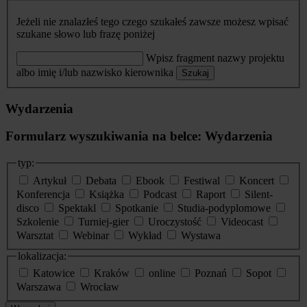
Jeżeli nie znalazłeś tego czego szukałeś zawsze możesz wpisać
szukane słowo lub frazę poniżej
Wpisz fragment nazwy projektu
albo imię i/lub nazwisko kierownika
Szukaj
Wydarzenia
Formularz wyszukiwania na belce: Wydarzenia
typ:
Artykuł
Debata
Ebook
Festiwal
Koncert
Konferencja
Książka
Podcast
Raport
Silent-
disco
Spektakl
Spotkanie
Studia-podyplomowe
Szkolenie
Turniej-gier
Uroczystość
Videocast
Warsztat
Webinar
Wykład
Wystawa
lokalizacja:
Katowice
Kraków
online
Poznań
Sopot
Warszawa
Wrocław