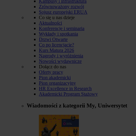
Kampusy i infrastruktura
Zrównoważony rozwój
Sojusz europejski ERUA
Co się u nas dzieje
Aktualności
Konferencje i seminaria
Wykłady i spotkania
Drzwi Otwarte
Co po licencjacie?
Kurs Matura 2026
Nagrody i wyróżnienia
Nowości wydawnicze
Dołącz do nas
Oferty pracy
Pion akademicki
Pion organizacyjny
HR Excellence in Research
Akademicki Program Stażowy
Wiadomości z kategorii
My, Uniwersytet