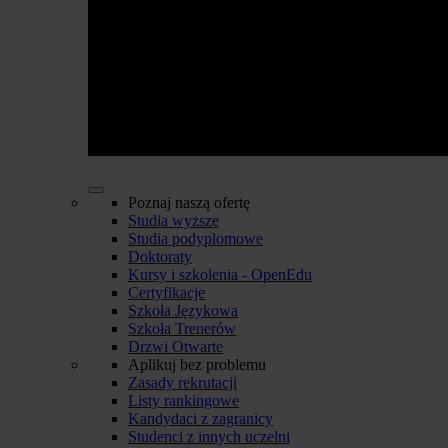
Poznaj naszą ofertę
Studia wyższe
Studia podyplomowe
Doktoraty
Kursy i szkolenia - OpenEdu
Certyfikacje
Szkoła Językowa
Szkoła Trenerów
Drzwi Otwarte
Aplikuj bez problemu
Zasady rekrutacji
Listy rankingowe
Kandydaci z zagranicy
Studenci z innych uczelni