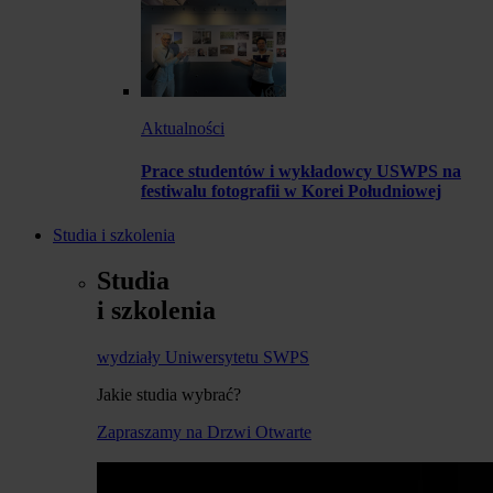
Aktualności
Prace studentów i wykładowcy USWPS na
festiwalu fotografii w Korei Południowej
Studia i szkolenia
Studia
i szkolenia
wydziały Uniwersytetu SWPS
Jakie studia wybrać?
Zapraszamy na Drzwi Otwarte