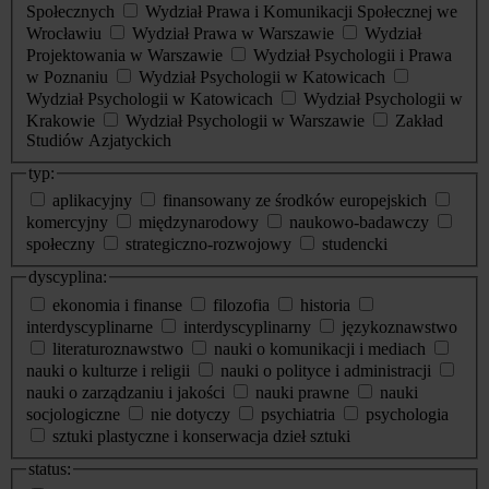
Społecznych
Wydział Prawa i Komunikacji Społecznej we
Wrocławiu
Wydział Prawa w Warszawie
Wydział
Projektowania w Warszawie
Wydział Psychologii i Prawa
w Poznaniu
Wydział Psychologii w Katowicach
Wydział Psychologii w Katowicach
Wydział Psychologii w
Krakowie
Wydział Psychologii w Warszawie
Zakład
Studiów Azjatyckich
typ:
aplikacyjny
finansowany ze środków europejskich
komercyjny
międzynarodowy
naukowo-badawczy
społeczny
strategiczno-rozwojowy
studencki
dyscyplina:
ekonomia i finanse
filozofia
historia
interdyscyplinarne
interdyscyplinarny
językoznawstwo
literaturoznawstwo
nauki o komunikacji i mediach
nauki o kulturze i religii
nauki o polityce i administracji
nauki o zarządzaniu i jakości
nauki prawne
nauki
socjologiczne
nie dotyczy
psychiatria
psychologia
sztuki plastyczne i konserwacja dzieł sztuki
status: