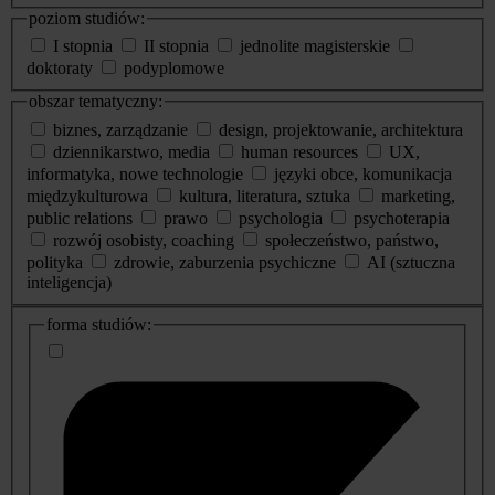
poziom studiów:
I stopnia
II stopnia
jednolite magisterskie
doktoraty
podyplomowe
obszar tematyczny:
biznes, zarządzanie
design, projektowanie, architektura
dziennikarstwo, media
human resources
UX,
informatyka, nowe technologie
języki obce, komunikacja
międzykulturowa
kultura, literatura, sztuka
marketing,
public relations
prawo
psychologia
psychoterapia
rozwój osobisty, coaching
społeczeństwo, państwo,
polityka
zdrowie, zaburzenia psychiczne
AI (sztuczna
inteligencja)
dodatkowe
forma studiów:
informacje
o
studiach