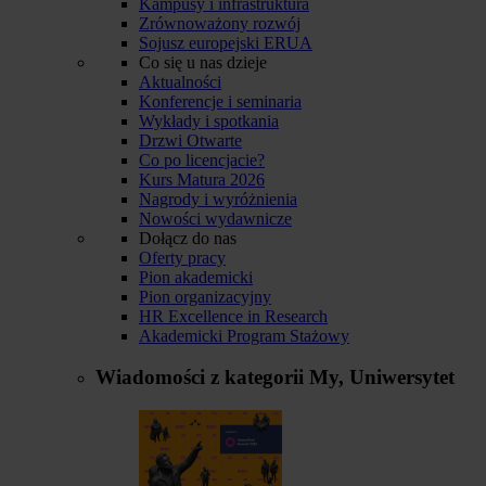
Kampusy i infrastruktura
Zrównoważony rozwój
Sojusz europejski ERUA
Co się u nas dzieje
Aktualności
Konferencje i seminaria
Wykłady i spotkania
Drzwi Otwarte
Co po licencjacie?
Kurs Matura 2026
Nagrody i wyróżnienia
Nowości wydawnicze
Dołącz do nas
Oferty pracy
Pion akademicki
Pion organizacyjny
HR Excellence in Research
Akademicki Program Stażowy
Wiadomości z kategorii
My, Uniwersytet