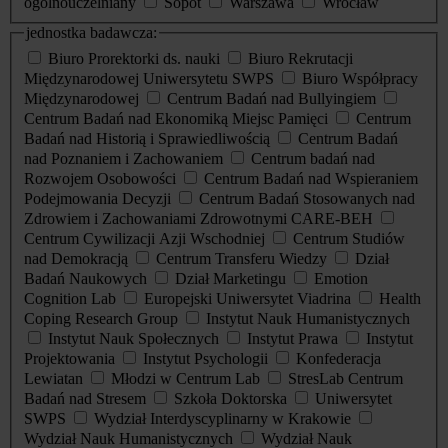
ogólnouczelniany
Sopot
Warszawa
Wrocław
jednostka badawcza:
Biuro Prorektorki ds. nauki
Biuro Rekrutacji
Międzynarodowej Uniwersytetu SWPS
Biuro Współpracy
Międzynarodowej
Centrum Badań nad Bullyingiem
Centrum Badań nad Ekonomiką Miejsc Pamięci
Centrum
Badań nad Historią i Sprawiedliwością
Centrum Badań
nad Poznaniem i Zachowaniem
Centrum badań nad
Rozwojem Osobowości
Centrum Badań nad Wspieraniem
Podejmowania Decyzji
Centrum Badań Stosowanych nad
Zdrowiem i Zachowaniami Zdrowotnymi CARE-BEH
Centrum Cywilizacji Azji Wschodniej
Centrum Studiów
nad Demokracją
Centrum Transferu Wiedzy
Dział
Badań Naukowych
Dział Marketingu
Emotion
Cognition Lab
Europejski Uniwersytet Viadrina
Health
Coping Research Group
Instytut Nauk Humanistycznych
Instytut Nauk Społecznych
Instytut Prawa
Instytut
Projektowania
Instytut Psychologii
Konfederacja
Lewiatan
Młodzi w Centrum Lab
StresLab Centrum
Badań nad Stresem
Szkoła Doktorska
Uniwersytet
SWPS
Wydział Interdyscyplinarny w Krakowie
Wydział Nauk Humanistycznych
Wydział Nauk