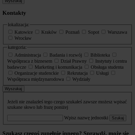
Wyszukaj
Kontakty
lokalizacja:
Katowice
Kraków
Poznań
Sopot
Warszawa
Wrocław
kategoria:
Administracja
Badania i rozwój
Biblioteka
Współpraca z biznesem
Dział Prawny
Instytuty i centra
badawcze
Marketing i komunikacja
Obsługa studenta
Organizacje studenckie
Rekrutacja
Usługi
Współpraca międzynarodowa
Wydziały
Wyszukaj
Jeżeli nie znalazłeś tego czego szukałeś zawsze możesz wpisać
szukane słowo lub frazę poniżej
Wpisz nazwę jednostki
Szukaj
Szukasz czegoś zupełnie innego? Sprawdź, może się