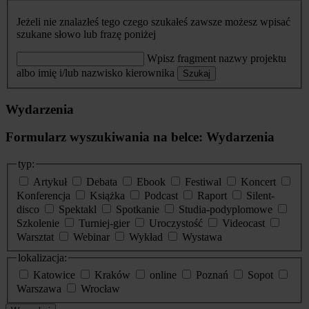
Jeżeli nie znalazłeś tego czego szukałeś zawsze możesz wpisać
szukane słowo lub frazę poniżej
Wpisz fragment nazwy projektu
albo imię i/lub nazwisko kierownika
Szukaj
Wydarzenia
Formularz wyszukiwania na belce: Wydarzenia
typ:
Artykuł
Debata
Ebook
Festiwal
Koncert
Konferencja
Książka
Podcast
Raport
Silent-
disco
Spektakl
Spotkanie
Studia-podyplomowe
Szkolenie
Turniej-gier
Uroczystość
Videocast
Warsztat
Webinar
Wykład
Wystawa
lokalizacja:
Katowice
Kraków
online
Poznań
Sopot
Warszawa
Wrocław