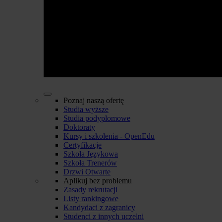
Poznaj naszą ofertę
Studia wyższe
Studia podyplomowe
Doktoraty
Kursy i szkolenia - OpenEdu
Certyfikacje
Szkoła Językowa
Szkoła Trenerów
Drzwi Otwarte
Aplikuj bez problemu
Zasady rekrutacji
Listy rankingowe
Kandydaci z zagranicy
Studenci z innych uczelni