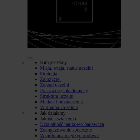
Kim jesteśmy
Misja, wizja, status uczelni
Strategia
Założyciel
Zarząd uczelni
Pracownicy akademiccy
Struktura uczelni
Medale i odznaczenia
Wirtualna Uczelnia
Jak działamy
Jakość kształcenia
Działalność naukowo-badawcza
Zaangażowanie społeczne
Współpraca międzynarodowa