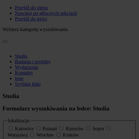
Przejdź do menu
Nawiguj po głównych sekcjach
Przejdź do treści
Wybierz kategorię wyszukiwania
Studia
Badania i projekty
Wydarzenia
Kontakty
Inne
Szybkie linki
Studia
Formularz wyszukiwania na belce: Studia
lokalizacja:
Katowice
Poznań
Rzeszów
Sopot
Warszawa
Wrocław
Kraków