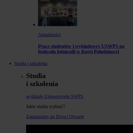
Aktualności
Prace studentów i wykładowcy USWPS na
festiwalu fotografii w Korei Południowej
Studia i szkolenia
Studia
i szkolenia
wydziały Uniwersytetu SWPS
Jakie studia wybrać?
Zapraszamy na Drzwi Otwarte