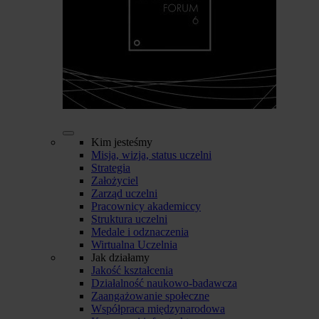
Kim jesteśmy
Misja, wizja, status uczelni
Strategia
Założyciel
Zarząd uczelni
Pracownicy akademiccy
Struktura uczelni
Medale i odznaczenia
Wirtualna Uczelnia
Jak działamy
Jakość kształcenia
Działalność naukowo-badawcza
Zaangażowanie społeczne
Współpraca międzynarodowa