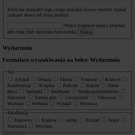
Jeżeli nie znalazłeś tego czego szukałeś zawsze możesz wpisać
szukane słowo lub frazę poniżej
Wpisz fragment nazwy projektu
albo imię i/lub nazwisko kierownika
Szukaj
Wydarzenia
Formularz wyszukiwania na belce: Wydarzenia
typ:
Artykuł
Debata
Ebook
Festiwal
Koncert
Konferencja
Książka
Podcast
Raport
Silent-
disco
Spektakl
Spotkanie
Studia-podyplomowe
Szkolenie
Turniej-gier
Uroczystość
Videocast
Warsztat
Webinar
Wykład
Wystawa
lokalizacja:
Katowice
Kraków
online
Poznań
Sopot
Warszawa
Wrocław