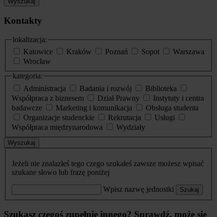
Wyszukaj
Kontakty
lokalizacja:
Katowice
Kraków
Poznań
Sopot
Warszawa
Wrocław
kategoria:
Administracja
Badania i rozwój
Biblioteka
Współpraca z biznesem
Dział Prawny
Instytuty i centra
badawcze
Marketing i komunikacja
Obsługa studenta
Organizacje studenckie
Rekrutacja
Usługi
Współpraca międzynarodowa
Wydziały
Wyszukaj
Jeżeli nie znalazłeś tego czego szukałeś zawsze możesz wpisać
szukane słowo lub frazę poniżej
Wpisz nazwę jednostki
Szukaj
Szukasz czegoś zupełnie innego? Sprawdź, może się