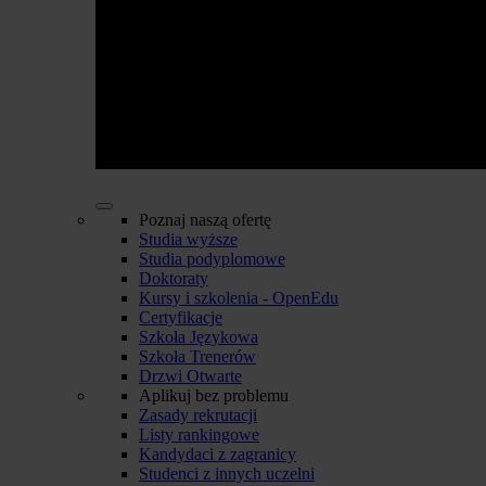
Poznaj naszą ofertę
Studia wyższe
Studia podyplomowe
Doktoraty
Kursy i szkolenia - OpenEdu
Certyfikacje
Szkoła Językowa
Szkoła Trenerów
Drzwi Otwarte
Aplikuj bez problemu
Zasady rekrutacji
Listy rankingowe
Kandydaci z zagranicy
Studenci z innych uczelni