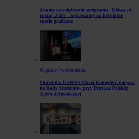
Znamy zwyciężczynie programu „Głowa się
rusza” 2026 – zapraszamy na bezpłatne
studia graficzne
Nagrody i wyróżnienia
Studentka USWPS Maria Komędera dołącza
do Rady Studentów przy Prezesie Polskiej
Agencji Kosmicznej