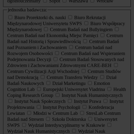
ogólnouczelniany
Sopot
Warszawa
Wrocław
jednostka badawcza:
Biuro Prorektorki ds. nauki
Biuro Rekrutacji
Międzynarodowej Uniwersytetu SWPS
Biuro Współpracy
Międzynarodowej
Centrum Badań nad Bullyingiem
Centrum Badań nad Ekonomiką Miejsc Pamięci
Centrum
Badań nad Historią i Sprawiedliwością
Centrum Badań
nad Poznaniem i Zachowaniem
Centrum badań nad
Rozwojem Osobowości
Centrum Badań nad Wspieraniem
Podejmowania Decyzji
Centrum Badań Stosowanych nad
Zdrowiem i Zachowaniami Zdrowotnymi CARE-BEH
Centrum Cywilizacji Azji Wschodniej
Centrum Studiów
nad Demokracją
Centrum Transferu Wiedzy
Dział
Badań Naukowych
Dział Marketingu
Emotion
Cognition Lab
Europejski Uniwersytet Viadrina
Health
Coping Research Group
Instytut Nauk Humanistycznych
Instytut Nauk Społecznych
Instytut Prawa
Instytut
Projektowania
Instytut Psychologii
Konfederacja
Lewiatan
Młodzi w Centrum Lab
StresLab Centrum
Badań nad Stresem
Szkoła Doktorska
Uniwersytet
SWPS
Wydział Interdyscyplinarny w Krakowie
Wydział Nauk Humanistycznych
Wydział Nauk