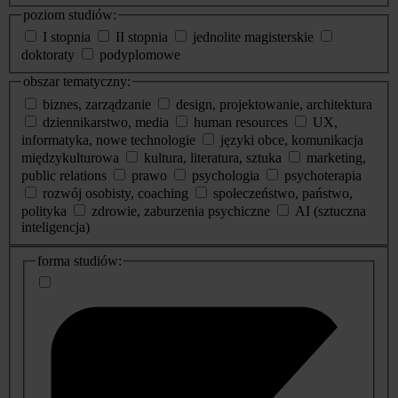
poziom studiów:
I stopnia
II stopnia
jednolite magisterskie
doktoraty
podyplomowe
obszar tematyczny:
biznes, zarządzanie
design, projektowanie, architektura
dziennikarstwo, media
human resources
UX,
informatyka, nowe technologie
języki obce, komunikacja
międzykulturowa
kultura, literatura, sztuka
marketing,
public relations
prawo
psychologia
psychoterapia
rozwój osobisty, coaching
społeczeństwo, państwo,
polityka
zdrowie, zaburzenia psychiczne
AI (sztuczna
inteligencja)
dodatkowe
forma studiów:
informacje
o
studiach