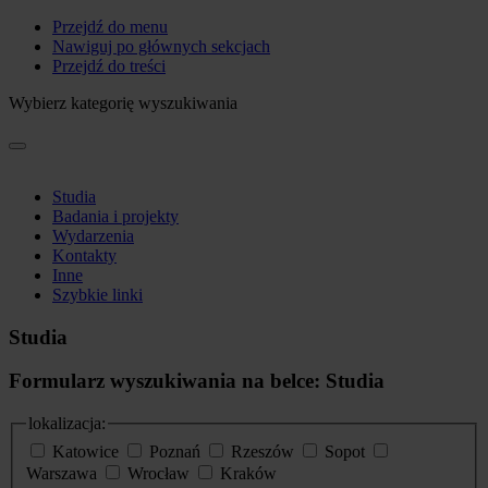
Przejdź do menu
Nawiguj po głównych sekcjach
Przejdź do treści
Wybierz kategorię wyszukiwania
Studia
Badania i projekty
Wydarzenia
Kontakty
Inne
Szybkie linki
Studia
Formularz wyszukiwania na belce: Studia
lokalizacja:
Katowice
Poznań
Rzeszów
Sopot
Warszawa
Wrocław
Kraków