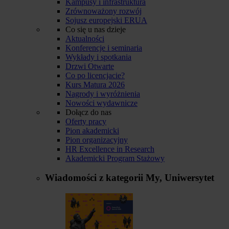
Kampusy i infrastruktura
Zrównoważony rozwój
Sojusz europejski ERUA
Co się u nas dzieje
Aktualności
Konferencje i seminaria
Wykłady i spotkania
Drzwi Otwarte
Co po licencjacie?
Kurs Matura 2026
Nagrody i wyróżnienia
Nowości wydawnicze
Dołącz do nas
Oferty pracy
Pion akademicki
Pion organizacyjny
HR Excellence in Research
Akademicki Program Stażowy
Wiadomości z kategorii
My, Uniwersytet