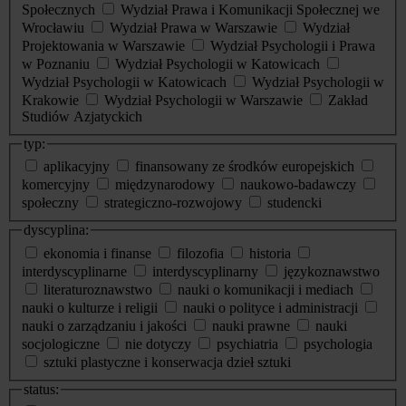
Społecznych
Wydział Prawa i Komunikacji Społecznej we
Wrocławiu
Wydział Prawa w Warszawie
Wydział
Projektowania w Warszawie
Wydział Psychologii i Prawa
w Poznaniu
Wydział Psychologii w Katowicach
Wydział Psychologii w Katowicach
Wydział Psychologii w
Krakowie
Wydział Psychologii w Warszawie
Zakład
Studiów Azjatyckich
typ:
aplikacyjny
finansowany ze środków europejskich
komercyjny
międzynarodowy
naukowo-badawczy
społeczny
strategiczno-rozwojowy
studencki
dyscyplina:
ekonomia i finanse
filozofia
historia
interdyscyplinarne
interdyscyplinarny
językoznawstwo
literaturoznawstwo
nauki o komunikacji i mediach
nauki o kulturze i religii
nauki o polityce i administracji
nauki o zarządzaniu i jakości
nauki prawne
nauki
socjologiczne
nie dotyczy
psychiatria
psychologia
sztuki plastyczne i konserwacja dzieł sztuki
status: