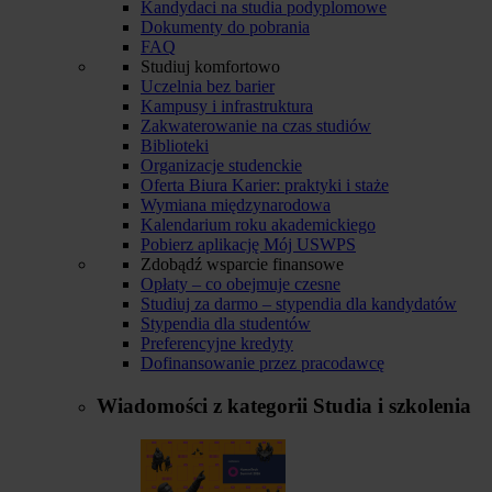
Kandydaci na studia podyplomowe
Dokumenty do pobrania
FAQ
Studiuj komfortowo
Uczelnia bez barier
Kampusy i infrastruktura
Zakwaterowanie na czas studiów
Biblioteki
Organizacje studenckie
Oferta Biura Karier: praktyki i staże
Wymiana międzynarodowa
Kalendarium roku akademickiego
Pobierz aplikację Mój USWPS
Zdobądź wsparcie finansowe
Opłaty – co obejmuje czesne
Studiuj za darmo – stypendia dla kandydatów
Stypendia dla studentów
Preferencyjne kredyty
Dofinansowanie przez pracodawcę
Wiadomości z kategorii
Studia i szkolenia