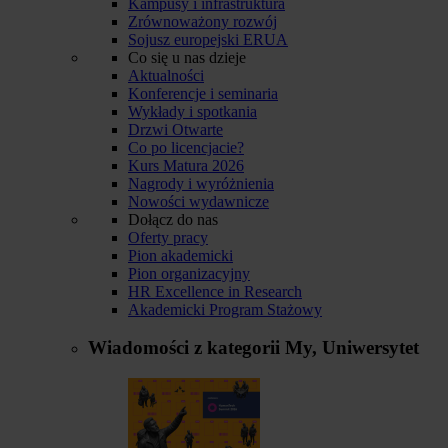
Kampusy i infrastruktura
Zrównoważony rozwój
Sojusz europejski ERUA
Co się u nas dzieje
Aktualności
Konferencje i seminaria
Wykłady i spotkania
Drzwi Otwarte
Co po licencjacie?
Kurs Matura 2026
Nagrody i wyróżnienia
Nowości wydawnicze
Dołącz do nas
Oferty pracy
Pion akademicki
Pion organizacyjny
HR Excellence in Research
Akademicki Program Stażowy
Wiadomości z kategorii
My, Uniwersytet