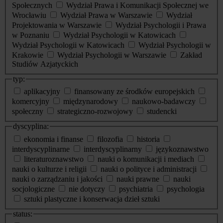
Społecznych
Wydział Prawa i Komunikacji Społecznej we
Wrocławiu
Wydział Prawa w Warszawie
Wydział
Projektowania w Warszawie
Wydział Psychologii i Prawa
w Poznaniu
Wydział Psychologii w Katowicach
Wydział Psychologii w Katowicach
Wydział Psychologii w
Krakowie
Wydział Psychologii w Warszawie
Zakład
Studiów Azjatyckich
typ:
aplikacyjny
finansowany ze środków europejskich
komercyjny
międzynarodowy
naukowo-badawczy
społeczny
strategiczno-rozwojowy
studencki
dyscyplina:
ekonomia i finanse
filozofia
historia
interdyscyplinarne
interdyscyplinarny
językoznawstwo
literaturoznawstwo
nauki o komunikacji i mediach
nauki o kulturze i religii
nauki o polityce i administracji
nauki o zarządzaniu i jakości
nauki prawne
nauki
socjologiczne
nie dotyczy
psychiatria
psychologia
sztuki plastyczne i konserwacja dzieł sztuki
status: