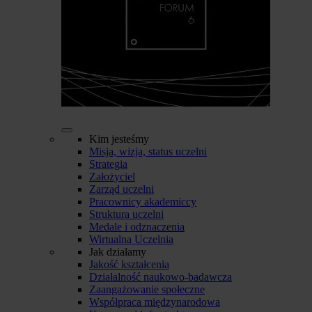
Kim jesteśmy
Misja, wizja, status uczelni
Strategia
Założyciel
Zarząd uczelni
Pracownicy akademiccy
Struktura uczelni
Medale i odznaczenia
Wirtualna Uczelnia
Jak działamy
Jakość kształcenia
Działalność naukowo-badawcza
Zaangażowanie społeczne
Współpraca międzynarodowa