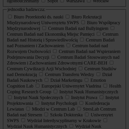
ogólnouczelniany
Sopot
Warszawa
Wrocław
jednostka badawcza:
Biuro Prorektorki ds. nauki
Biuro Rekrutacji
Międzynarodowej Uniwersytetu SWPS
Biuro Współpracy
Międzynarodowej
Centrum Badań nad Bullyingiem
Centrum Badań nad Ekonomiką Miejsc Pamięci
Centrum
Badań nad Historią i Sprawiedliwością
Centrum Badań
nad Poznaniem i Zachowaniem
Centrum badań nad
Rozwojem Osobowości
Centrum Badań nad Wspieraniem
Podejmowania Decyzji
Centrum Badań Stosowanych nad
Zdrowiem i Zachowaniami Zdrowotnymi CARE-BEH
Centrum Cywilizacji Azji Wschodniej
Centrum Studiów
nad Demokracją
Centrum Transferu Wiedzy
Dział
Badań Naukowych
Dział Marketingu
Emotion
Cognition Lab
Europejski Uniwersytet Viadrina
Health
Coping Research Group
Instytut Nauk Humanistycznych
Instytut Nauk Społecznych
Instytut Prawa
Instytut
Projektowania
Instytut Psychologii
Konfederacja
Lewiatan
Młodzi w Centrum Lab
StresLab Centrum
Badań nad Stresem
Szkoła Doktorska
Uniwersytet
SWPS
Wydział Interdyscyplinarny w Krakowie
Wydział Nauk Humanistycznych
Wydział Nauk