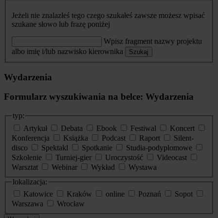
Jeżeli nie znalazłeś tego czego szukałeś zawsze możesz wpisać
szukane słowo lub frazę poniżej
Wpisz fragment nazwy projektu
albo imię i/lub nazwisko kierownika
Szukaj
Wydarzenia
Formularz wyszukiwania na belce: Wydarzenia
typ:
Artykuł
Debata
Ebook
Festiwal
Koncert
Konferencja
Książka
Podcast
Raport
Silent-
disco
Spektakl
Spotkanie
Studia-podyplomowe
Szkolenie
Turniej-gier
Uroczystość
Videocast
Warsztat
Webinar
Wykład
Wystawa
lokalizacja:
Katowice
Kraków
online
Poznań
Sopot
Warszawa
Wrocław