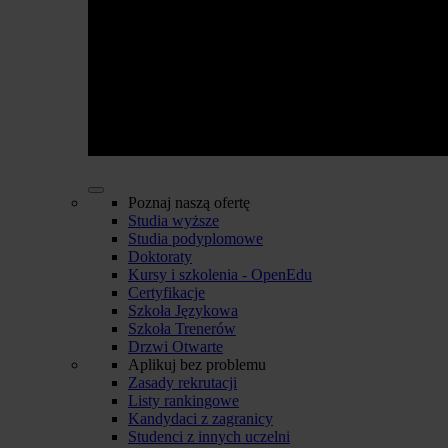
Poznaj naszą ofertę
Studia wyższe
Studia podyplomowe
Doktoraty
Kursy i szkolenia - OpenEdu
Certyfikacje
Szkoła Językowa
Szkoła Trenerów
Drzwi Otwarte
Aplikuj bez problemu
Zasady rekrutacji
Listy rankingowe
Kandydaci z zagranicy
Studenci z innych uczelni