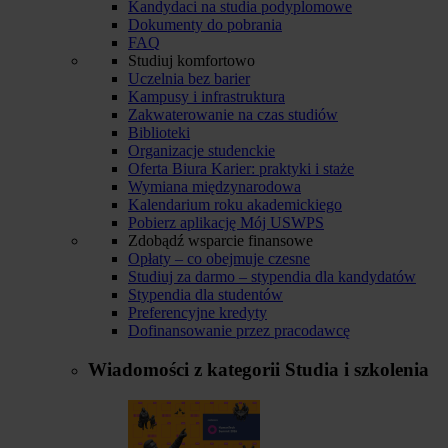
Kandydaci na studia podyplomowe
Dokumenty do pobrania
FAQ
Studiuj komfortowo
Uczelnia bez barier
Kampusy i infrastruktura
Zakwaterowanie na czas studiów
Biblioteki
Organizacje studenckie
Oferta Biura Karier: praktyki i staże
Wymiana międzynarodowa
Kalendarium roku akademickiego
Pobierz aplikację Mój USWPS
Zdobądź wsparcie finansowe
Opłaty – co obejmuje czesne
Studiuj za darmo – stypendia dla kandydatów
Stypendia dla studentów
Preferencyjne kredyty
Dofinansowanie przez pracodawcę
Wiadomości z kategorii
Studia i szkolenia