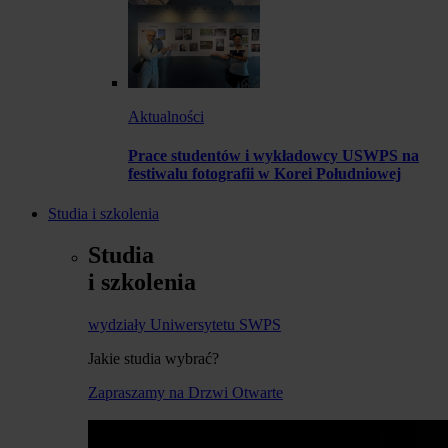
Aktualności
Prace studentów i wykładowcy USWPS na
festiwalu fotografii w Korei Południowej
Studia i szkolenia
Studia
i szkolenia
wydziały Uniwersytetu SWPS
Jakie studia wybrać?
Zapraszamy na Drzwi Otwarte