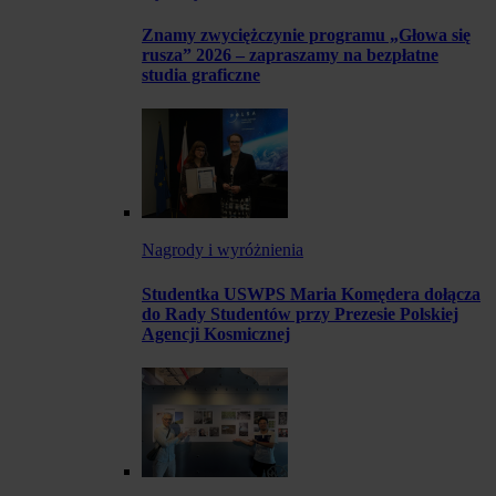
Znamy zwyciężczynie programu „Głowa się
rusza” 2026 – zapraszamy na bezpłatne
studia graficzne
Nagrody i wyróżnienia
Studentka USWPS Maria Komędera dołącza
do Rady Studentów przy Prezesie Polskiej
Agencji Kosmicznej