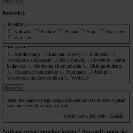
Wyszukaj
Kontakty
lokalizacja:
Katowice
Kraków
Poznań
Sopot
Warszawa
Wrocław
kategoria:
Administracja
Badania i rozwój
Biblioteka
Współpraca z biznesem
Dział Prawny
Instytuty i centra
badawcze
Marketing i komunikacja
Obsługa studenta
Organizacje studenckie
Rekrutacja
Usługi
Współpraca międzynarodowa
Wydziały
Wyszukaj
Jeżeli nie znalazłeś tego czego szukałeś zawsze możesz wpisać
szukane słowo lub frazę poniżej
Wpisz nazwę jednostki
Szukaj
Szukasz czegoś zupełnie innego? Sprawdź, może się