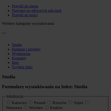
Przejdź do menu
Nawiguj po głównych sekcjach
Przejdź do treści
Wybierz kategorię wyszukiwania
Studia
Badania i projekty
Wydarzenia
Kontakty
Inne
Szybkie linki
Studia
Formularz wyszukiwania na belce: Studia
lokalizacja:
Katowice
Poznań
Rzeszów
Sopot
Warszawa
Wrocław
Kraków