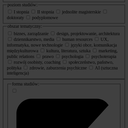
poziom studiów:
I stopnia
II stopnia
jednolite magisterskie
doktoraty
podyplomowe
obszar tematyczny:
biznes, zarządzanie
design, projektowanie, architektura
dziennikarstwo, media
human resources
UX,
informatyka, nowe technologie
języki obce, komunikacja
międzykulturowa
kultura, literatura, sztuka
marketing,
public relations
prawo
psychologia
psychoterapia
rozwój osobisty, coaching
społeczeństwo, państwo,
polityka
zdrowie, zaburzenia psychiczne
AI (sztuczna
inteligencja)
dodatkowe
forma studiów:
informacje
o
studiach