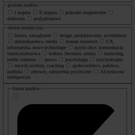
poziom studiów:
I stopnia
II stopnia
jednolite magisterskie
doktoraty
podyplomowe
obszar tematyczny:
biznes, zarządzanie
design, projektowanie, architektura
dziennikarstwo, media
human resources
UX,
informatyka, nowe technologie
języki obce, komunikacja
międzykulturowa
kultura, literatura, sztuka
marketing,
public relations
prawo
psychologia
psychoterapia
rozwój osobisty, coaching
społeczeństwo, państwo,
polityka
zdrowie, zaburzenia psychiczne
AI (sztuczna
inteligencja)
dodatkowe
forma studiów:
informacje
o
studiach