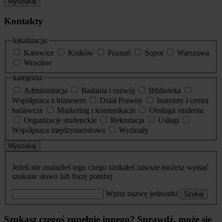
Wyszukaj
Kontakty
lokalizacja:
Katowice
Kraków
Poznań
Sopot
Warszawa
Wrocław
kategoria:
Administracja
Badania i rozwój
Biblioteka
Współpraca z biznesem
Dział Prawny
Instytuty i centra
badawcze
Marketing i komunikacja
Obsługa studenta
Organizacje studenckie
Rekrutacja
Usługi
Współpraca międzynarodowa
Wydziały
Wyszukaj
Jeżeli nie znalazłeś tego czego szukałeś zawsze możesz wpisać
szukane słowo lub frazę poniżej
Wpisz nazwę jednostki
Szukaj
Szukasz czegoś zupełnie innego? Sprawdź, może się