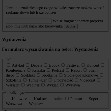
Jeżeli nie znalazłeś tego czego szukałeś zawsze możesz wpisać
szukane słowo lub frazę poniżej
Wpisz fragment nazwy projektu
albo imię i/lub nazwisko kierownika
Szukaj
Wydarzenia
Formularz wyszukiwania na belce: Wydarzenia
typ:
Artykuł
Debata
Ebook
Festiwal
Koncert
Konferencja
Książka
Podcast
Raport
Silent-
disco
Spektakl
Spotkanie
Studia-podyplomowe
Szkolenie
Turniej-gier
Uroczystość
Videocast
Warsztat
Webinar
Wykład
Wystawa
lokalizacja:
Katowice
Kraków
online
Poznań
Sopot
Warszawa
Wrocław