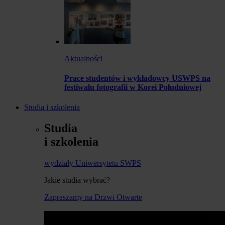
Aktualności
Prace studentów i wykładowcy USWPS na
festiwalu fotografii w Korei Południowej
Studia i szkolenia
Studia
i szkolenia
wydziały Uniwersytetu SWPS
Jakie studia wybrać?
Zapraszamy na Drzwi Otwarte