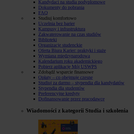
Kandydaci na studia podyplomowe
Dokumenty do pobrania
FAQ
Studiuj komfortowo
Uczelnia bez barier
Kampusy i infrastruktura
Zakwaterowanie na czas studiów
Biblioteki
Organizacje studenckie
Oferta Biura Karier: praktyki i staże
Wymiana międzynarodowa
Kalendarium roku akademickiego
Pobierz aplikację Mój USWPS
Zdobądź wsparcie finansowe
Opłaty – co obejmuje czesne
Studiuj za darmo – stypendia dla kandydatów
Stypendia dla studentów
Preferencyjne kredyty
Dofinansowanie przez pracodawcę
Wiadomości z kategorii
Studia i szkolenia