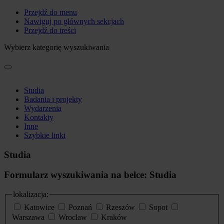
Przejdź do menu
Nawiguj po głównych sekcjach
Przejdź do treści
Wybierz kategorię wyszukiwania
Studia
Badania i projekty
Wydarzenia
Kontakty
Inne
Szybkie linki
Studia
Formularz wyszukiwania na belce: Studia
lokalizacja:
Katowice
Poznań
Rzeszów
Sopot
Warszawa
Wrocław
Kraków