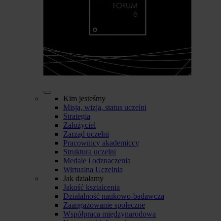
Kim jesteśmy
Misja, wizja, status uczelni
Strategia
Założyciel
Zarząd uczelni
Pracownicy akademiccy
Struktura uczelni
Medale i odznaczenia
Wirtualna Uczelnia
Jak działamy
Jakość kształcenia
Działalność naukowo-badawcza
Zaangażowanie społeczne
Współpraca międzynarodowa