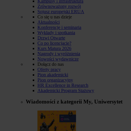
Kampusy i infrastruktura
Zrównoważony rozwój
Sojusz europejski ERUA
Co się u nas dzieje
Aktualności
Konferencje i seminaria
Wykłady i spotkania
Drzwi Otwarte
Co po licencjacie?
Kurs Matura 2026
Nagrody i wyróżnienia
Nowości wydawnicze
Dołącz do nas
Oferty pracy
Pion akademicki
Pion organizacyjny
HR Excellence in Research
Akademicki Program Stażowy
Wiadomości z kategorii
My, Uniwersytet