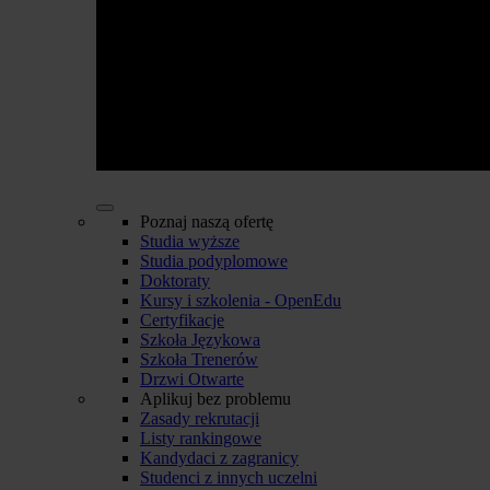
Poznaj naszą ofertę
Studia wyższe
Studia podyplomowe
Doktoraty
Kursy i szkolenia - OpenEdu
Certyfikacje
Szkoła Językowa
Szkoła Trenerów
Drzwi Otwarte
Aplikuj bez problemu
Zasady rekrutacji
Listy rankingowe
Kandydaci z zagranicy
Studenci z innych uczelni