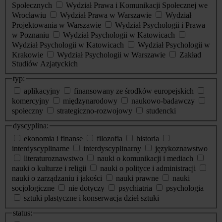
Społecznych
Wydział Prawa i Komunikacji Społecznej we
Wrocławiu
Wydział Prawa w Warszawie
Wydział
Projektowania w Warszawie
Wydział Psychologii i Prawa
w Poznaniu
Wydział Psychologii w Katowicach
Wydział Psychologii w Katowicach
Wydział Psychologii w
Krakowie
Wydział Psychologii w Warszawie
Zakład
Studiów Azjatyckich
typ:
aplikacyjny
finansowany ze środków europejskich
komercyjny
międzynarodowy
naukowo-badawczy
społeczny
strategiczno-rozwojowy
studencki
dyscyplina:
ekonomia i finanse
filozofia
historia
interdyscyplinarne
interdyscyplinarny
językoznawstwo
literaturoznawstwo
nauki o komunikacji i mediach
nauki o kulturze i religii
nauki o polityce i administracji
nauki o zarządzaniu i jakości
nauki prawne
nauki
socjologiczne
nie dotyczy
psychiatria
psychologia
sztuki plastyczne i konserwacja dzieł sztuki
status: