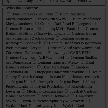
ogólnouczelniany
Sopot
Warszawa
Wrocław
jednostka badawcza:
Biuro Prorektorki ds. nauki
Biuro Rekrutacji
Międzynarodowej Uniwersytetu SWPS
Biuro Współpracy
Międzynarodowej
Centrum Badań nad Bullyingiem
Centrum Badań nad Ekonomiką Miejsc Pamięci
Centrum
Badań nad Historią i Sprawiedliwością
Centrum Badań
nad Poznaniem i Zachowaniem
Centrum badań nad
Rozwojem Osobowości
Centrum Badań nad Wspieraniem
Podejmowania Decyzji
Centrum Badań Stosowanych nad
Zdrowiem i Zachowaniami Zdrowotnymi CARE-BEH
Centrum Cywilizacji Azji Wschodniej
Centrum Studiów
nad Demokracją
Centrum Transferu Wiedzy
Dział
Badań Naukowych
Dział Marketingu
Emotion
Cognition Lab
Europejski Uniwersytet Viadrina
Health
Coping Research Group
Instytut Nauk Humanistycznych
Instytut Nauk Społecznych
Instytut Prawa
Instytut
Projektowania
Instytut Psychologii
Konfederacja
Lewiatan
Młodzi w Centrum Lab
StresLab Centrum
Badań nad Stresem
Szkoła Doktorska
Uniwersytet
SWPS
Wydział Interdyscyplinarny w Krakowie
Wydział Nauk Humanistycznych
Wydział Nauk