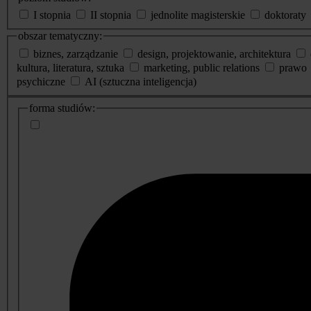
I stopnia
II stopnia
jednolite magisterskie
doktoraty
obszar tematyczny:
biznes, zarządzanie
design, projektowanie, architektura
kultura, literatura, sztuka
marketing, public relations
prawo
psychiczne
AI (sztuczna inteligencja)
dodatkowe
forma studiów:
informacje
o
studiach