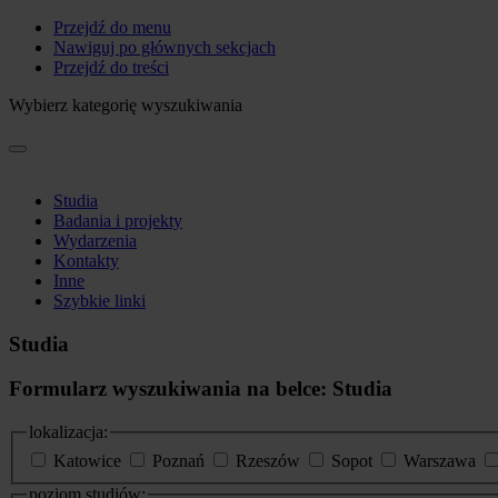
Przejdź do menu
Nawiguj po głównych sekcjach
Przejdź do treści
Wybierz kategorię wyszukiwania
Studia
Badania i projekty
Wydarzenia
Kontakty
Inne
Szybkie linki
Studia
Formularz wyszukiwania na belce: Studia
lokalizacja:
Katowice
Poznań
Rzeszów
Sopot
Warszawa
poziom studiów: