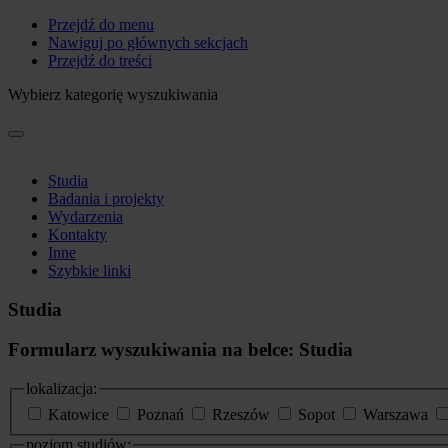
Przejdź do menu
Nawiguj po głównych sekcjach
Przejdź do treści
Wybierz kategorię wyszukiwania
Studia
Badania i projekty
Wydarzenia
Kontakty
Inne
Szybkie linki
Studia
Formularz wyszukiwania na belce: Studia
lokalizacja:
Katowice
Poznań
Rzeszów
Sopot
Warszawa
poziom studiów: