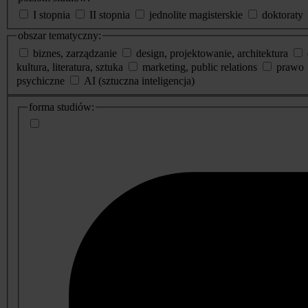
I stopnia
II stopnia
jednolite magisterskie
doktoraty
obszar tematyczny:
biznes, zarządzanie
design, projektowanie, architektura
kultura, literatura, sztuka
marketing, public relations
prawo
psychiczne
AI (sztuczna inteligencja)
dodatkowe
forma studiów:
informacje
o
studiach