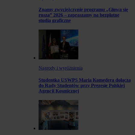
Znamy zwyciężczynie programu „Głowa się
rusza” 2026 – zapraszamy na bezpłatne
studia graficzne
Nagrody i wyróżnienia
Studentka USWPS Maria Komędera dołącza
do Rady Studentów przy Prezesie Polskiej
Agencji Kosmicznej