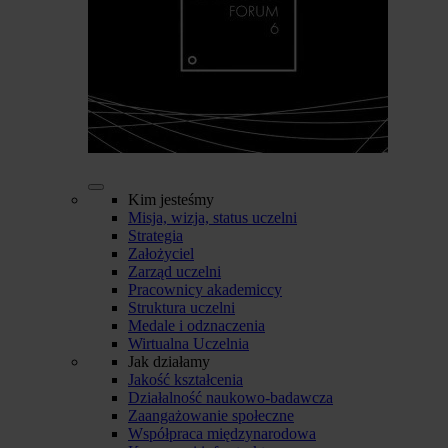
Kim jesteśmy
Misja, wizja, status uczelni
Strategia
Założyciel
Zarząd uczelni
Pracownicy akademiccy
Struktura uczelni
Medale i odznaczenia
Wirtualna Uczelnia
Jak działamy
Jakość kształcenia
Działalność naukowo-badawcza
Zaangażowanie społeczne
Współpraca międzynarodowa