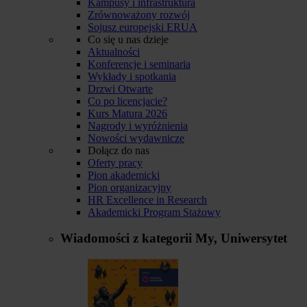
Kampusy i infrastruktura
Zrównoważony rozwój
Sojusz europejski ERUA
Co się u nas dzieje
Aktualności
Konferencje i seminaria
Wykłady i spotkania
Drzwi Otwarte
Co po licencjacie?
Kurs Matura 2026
Nagrody i wyróżnienia
Nowości wydawnicze
Dołącz do nas
Oferty pracy
Pion akademicki
Pion organizacyjny
HR Excellence in Research
Akademicki Program Stażowy
Wiadomości z kategorii
My, Uniwersytet