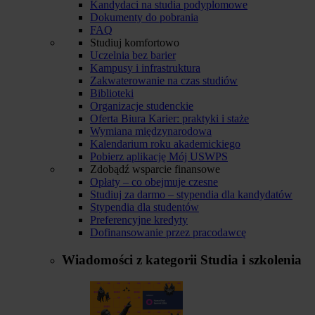
Kandydaci na studia podyplomowe
Dokumenty do pobrania
FAQ
Studiuj komfortowo
Uczelnia bez barier
Kampusy i infrastruktura
Zakwaterowanie na czas studiów
Biblioteki
Organizacje studenckie
Oferta Biura Karier: praktyki i staże
Wymiana międzynarodowa
Kalendarium roku akademickiego
Pobierz aplikację Mój USWPS
Zdobądź wsparcie finansowe
Opłaty – co obejmuje czesne
Studiuj za darmo – stypendia dla kandydatów
Stypendia dla studentów
Preferencyjne kredyty
Dofinansowanie przez pracodawcę
Wiadomości z kategorii
Studia i szkolenia