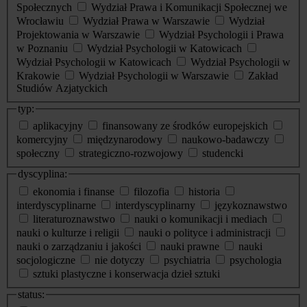
Społecznych
Wydział Prawa i Komunikacji Społecznej we
Wrocławiu
Wydział Prawa w Warszawie
Wydział
Projektowania w Warszawie
Wydział Psychologii i Prawa
w Poznaniu
Wydział Psychologii w Katowicach
Wydział Psychologii w Katowicach
Wydział Psychologii w
Krakowie
Wydział Psychologii w Warszawie
Zakład
Studiów Azjatyckich
typ:
aplikacyjny
finansowany ze środków europejskich
komercyjny
międzynarodowy
naukowo-badawczy
społeczny
strategiczno-rozwojowy
studencki
dyscyplina:
ekonomia i finanse
filozofia
historia
interdyscyplinarne
interdyscyplinarny
językoznawstwo
literaturoznawstwo
nauki o komunikacji i mediach
nauki o kulturze i religii
nauki o polityce i administracji
nauki o zarządzaniu i jakości
nauki prawne
nauki
socjologiczne
nie dotyczy
psychiatria
psychologia
sztuki plastyczne i konserwacja dzieł sztuki
status: