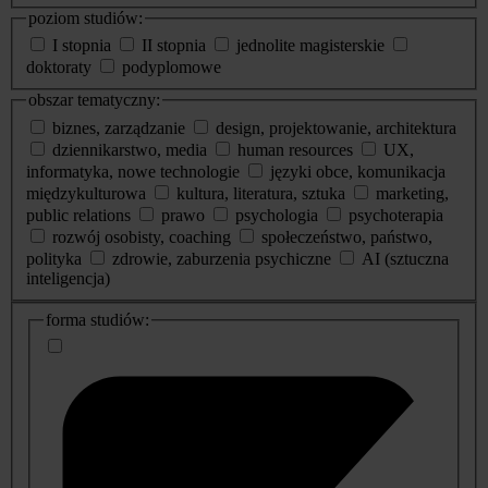
poziom studiów:
I stopnia
II stopnia
jednolite magisterskie
doktoraty
podyplomowe
obszar tematyczny:
biznes, zarządzanie
design, projektowanie, architektura
dziennikarstwo, media
human resources
UX,
informatyka, nowe technologie
języki obce, komunikacja
międzykulturowa
kultura, literatura, sztuka
marketing,
public relations
prawo
psychologia
psychoterapia
rozwój osobisty, coaching
społeczeństwo, państwo,
polityka
zdrowie, zaburzenia psychiczne
AI (sztuczna
inteligencja)
dodatkowe
forma studiów:
informacje
o
studiach