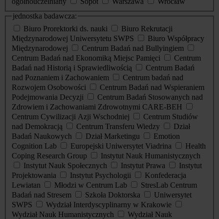
ogólnouczelniany
Sopot
Warszawa
Wrocław
jednostka badawcza:
Biuro Prorektorki ds. nauki
Biuro Rekrutacji
Międzynarodowej Uniwersytetu SWPS
Biuro Współpracy
Międzynarodowej
Centrum Badań nad Bullyingiem
Centrum Badań nad Ekonomiką Miejsc Pamięci
Centrum
Badań nad Historią i Sprawiedliwością
Centrum Badań
nad Poznaniem i Zachowaniem
Centrum badań nad
Rozwojem Osobowości
Centrum Badań nad Wspieraniem
Podejmowania Decyzji
Centrum Badań Stosowanych nad
Zdrowiem i Zachowaniami Zdrowotnymi CARE-BEH
Centrum Cywilizacji Azji Wschodniej
Centrum Studiów
nad Demokracją
Centrum Transferu Wiedzy
Dział
Badań Naukowych
Dział Marketingu
Emotion
Cognition Lab
Europejski Uniwersytet Viadrina
Health
Coping Research Group
Instytut Nauk Humanistycznych
Instytut Nauk Społecznych
Instytut Prawa
Instytut
Projektowania
Instytut Psychologii
Konfederacja
Lewiatan
Młodzi w Centrum Lab
StresLab Centrum
Badań nad Stresem
Szkoła Doktorska
Uniwersytet
SWPS
Wydział Interdyscyplinarny w Krakowie
Wydział Nauk Humanistycznych
Wydział Nauk