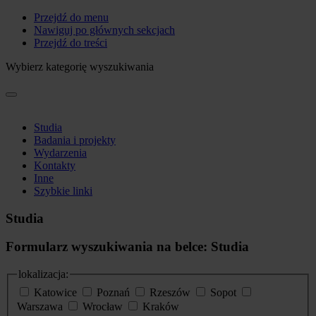
Przejdź do menu
Nawiguj po głównych sekcjach
Przejdź do treści
Wybierz kategorię wyszukiwania
Studia
Badania i projekty
Wydarzenia
Kontakty
Inne
Szybkie linki
Studia
Formularz wyszukiwania na belce: Studia
lokalizacja:
Katowice
Poznań
Rzeszów
Sopot
Warszawa
Wrocław
Kraków