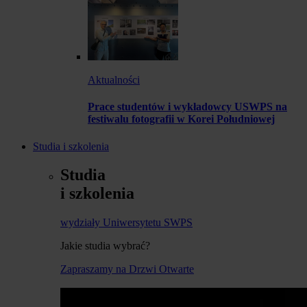
Aktualności
Prace studentów i wykładowcy USWPS na
festiwalu fotografii w Korei Południowej
Studia i szkolenia
Studia
i szkolenia
wydziały Uniwersytetu SWPS
Jakie studia wybrać?
Zapraszamy na Drzwi Otwarte