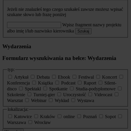
Jeżeli nie znalazłeś tego czego szukałeś zawsze możesz wpisać
szukane słowo lub frazę poniżej
Wpisz fragment nazwy projektu
albo imię i/lub nazwisko kierownika
Szukaj
Wydarzenia
Formularz wyszukiwania na belce: Wydarzenia
typ:
Artykuł
Debata
Ebook
Festiwal
Koncert
Konferencja
Książka
Podcast
Raport
Silent-
disco
Spektakl
Spotkanie
Studia-podyplomowe
Szkolenie
Turniej-gier
Uroczystość
Videocast
Warsztat
Webinar
Wykład
Wystawa
lokalizacja:
Katowice
Kraków
online
Poznań
Sopot
Warszawa
Wrocław