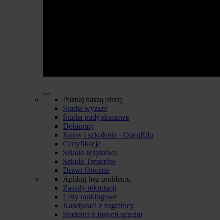
Poznaj naszą ofertę
Studia wyższe
Studia podyplomowe
Doktoraty
Kursy i szkolenia - OpenEdu
Certyfikacje
Szkoła Językowa
Szkoła Trenerów
Drzwi Otwarte
Aplikuj bez problemu
Zasady rekrutacji
Listy rankingowe
Kandydaci z zagranicy
Studenci z innych uczelni