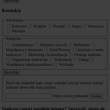
Wyszukaj
Kontakty
lokalizacja:
Katowice
Kraków
Poznań
Sopot
Warszawa
Wrocław
kategoria:
Administracja
Badania i rozwój
Biblioteka
Współpraca z biznesem
Dział Prawny
Instytuty i centra
badawcze
Marketing i komunikacja
Obsługa studenta
Organizacje studenckie
Rekrutacja
Usługi
Współpraca międzynarodowa
Wydziały
Wyszukaj
Jeżeli nie znalazłeś tego czego szukałeś zawsze możesz wpisać
szukane słowo lub frazę poniżej
Wpisz nazwę jednostki
Szukaj
Szukasz czegoś zupełnie innego? Sprawdź, może się