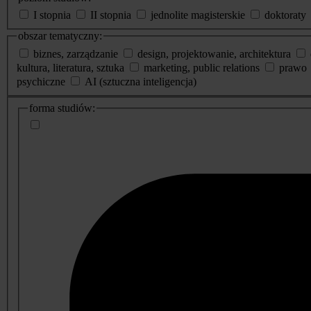
I stopnia
II stopnia
jednolite magisterskie
doktoraty
obszar tematyczny:
biznes, zarządzanie
design, projektowanie, architektura
kultura, literatura, sztuka
marketing, public relations
prawo
psychiczne
AI (sztuczna inteligencja)
dodatkowe
forma studiów:
informacje
o
studiach