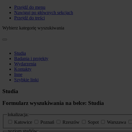
Przejdź do menu
Nawiguj po głównych sekcjach
Przejdź do treści
Wybierz kategorię wyszukiwania
Studia
Badania i projekty
Wydarzenia
Kontakty
Inne
Szybkie linki
Studia
Formularz wyszukiwania na belce: Studia
lokalizacja:
Katowice
Poznań
Rzeszów
Sopot
Warszawa
poziom studiów: