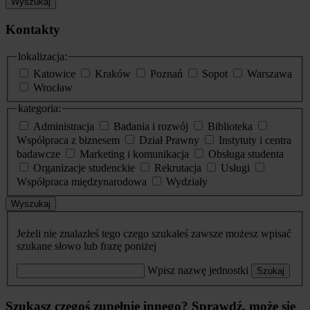
Wyszukaj
Kontakty
lokalizacja:
Katowice
Kraków
Poznań
Sopot
Warszawa
Wrocław
kategoria:
Administracja
Badania i rozwój
Biblioteka
Współpraca z biznesem
Dział Prawny
Instytuty i centra
badawcze
Marketing i komunikacja
Obsługa studenta
Organizacje studenckie
Rekrutacja
Usługi
Współpraca międzynarodowa
Wydziały
Wyszukaj
Jeżeli nie znalazłeś tego czego szukałeś zawsze możesz wpisać
szukane słowo lub frazę poniżej
Wpisz nazwę jednostki
Szukaj
Szukasz czegoś zupełnie innego? Sprawdź, może się