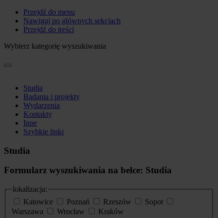
Przejdź do menu
Nawiguj po głównych sekcjach
Przejdź do treści
Wybierz kategorię wyszukiwania
Studia
Badania i projekty
Wydarzenia
Kontakty
Inne
Szybkie linki
Studia
Formularz wyszukiwania na belce: Studia
lokalizacja:
Katowice
Poznań
Rzeszów
Sopot
Warszawa
Wrocław
Kraków