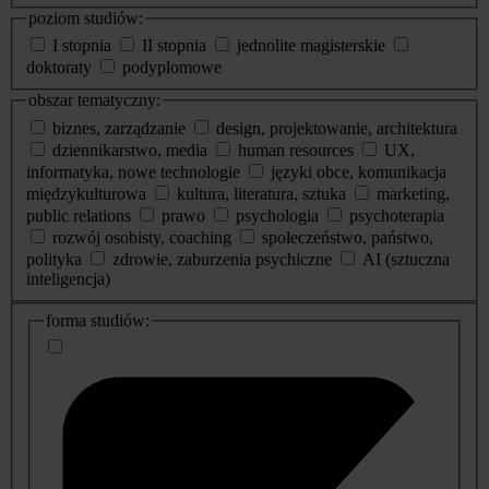
poziom studiów:
I stopnia
II stopnia
jednolite magisterskie
doktoraty
podyplomowe
obszar tematyczny:
biznes, zarządzanie
design, projektowanie, architektura
dziennikarstwo, media
human resources
UX,
informatyka, nowe technologie
języki obce, komunikacja
międzykulturowa
kultura, literatura, sztuka
marketing,
public relations
prawo
psychologia
psychoterapia
rozwój osobisty, coaching
społeczeństwo, państwo,
polityka
zdrowie, zaburzenia psychiczne
AI (sztuczna
inteligencja)
dodatkowe
forma studiów:
informacje
o
studiach