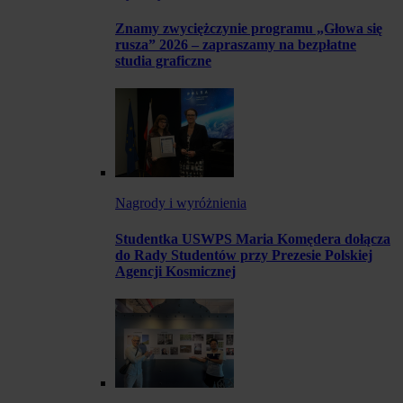
Znamy zwyciężczynie programu „Głowa się
rusza” 2026 – zapraszamy na bezpłatne
studia graficzne
Nagrody i wyróżnienia
Studentka USWPS Maria Komędera dołącza
do Rady Studentów przy Prezesie Polskiej
Agencji Kosmicznej