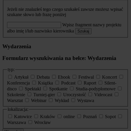
Jeżeli nie znalazłeś tego czego szukałeś zawsze możesz wpisać
szukane słowo lub frazę poniżej
Wpisz fragment nazwy projektu
albo imię i/lub nazwisko kierownika
Szukaj
Wydarzenia
Formularz wyszukiwania na belce: Wydarzenia
typ:
Artykuł
Debata
Ebook
Festiwal
Koncert
Konferencja
Książka
Podcast
Raport
Silent-
disco
Spektakl
Spotkanie
Studia-podyplomowe
Szkolenie
Turniej-gier
Uroczystość
Videocast
Warsztat
Webinar
Wykład
Wystawa
lokalizacja:
Katowice
Kraków
online
Poznań
Sopot
Warszawa
Wrocław