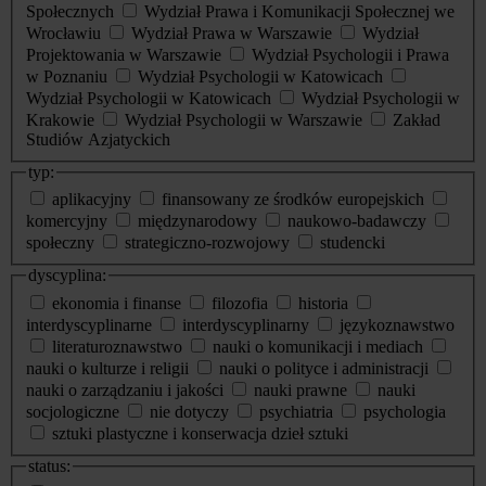
Społecznych
Wydział Prawa i Komunikacji Społecznej we
Wrocławiu
Wydział Prawa w Warszawie
Wydział
Projektowania w Warszawie
Wydział Psychologii i Prawa
w Poznaniu
Wydział Psychologii w Katowicach
Wydział Psychologii w Katowicach
Wydział Psychologii w
Krakowie
Wydział Psychologii w Warszawie
Zakład
Studiów Azjatyckich
typ:
aplikacyjny
finansowany ze środków europejskich
komercyjny
międzynarodowy
naukowo-badawczy
społeczny
strategiczno-rozwojowy
studencki
dyscyplina:
ekonomia i finanse
filozofia
historia
interdyscyplinarne
interdyscyplinarny
językoznawstwo
literaturoznawstwo
nauki o komunikacji i mediach
nauki o kulturze i religii
nauki o polityce i administracji
nauki o zarządzaniu i jakości
nauki prawne
nauki
socjologiczne
nie dotyczy
psychiatria
psychologia
sztuki plastyczne i konserwacja dzieł sztuki
status: