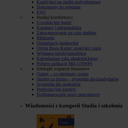
Kandydaci na studia podyplomowe
Dokumenty do pobrania
FAQ
Studiuj komfortowo
Uczelnia bez barier
Kampusy i infrastruktura
Zakwaterowanie na czas studiów
Biblioteki
Organizacje studenckie
Oferta Biura Karier: praktyki i staże
Wymiana międzynarodowa
Kalendarium roku akademickiego
Pobierz aplikację Mój USWPS
Zdobądź wsparcie finansowe
Opłaty – co obejmuje czesne
Studiuj za darmo – stypendia dla kandydatów
Stypendia dla studentów
Preferencyjne kredyty
Dofinansowanie przez pracodawcę
Wiadomości z kategorii
Studia i szkolenia