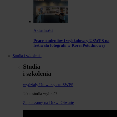
Aktualności
Prace studentów i wykładowcy USWPS na
festiwalu fotografii w Korei Południowej
Studia i szkolenia
Studia
i szkolenia
wydziały Uniwersytetu SWPS
Jakie studia wybrać?
Zapraszamy na Drzwi Otwarte