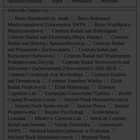
ogólnouczelniany
Sopot
Warszawa
Wrocław
jednostka badawcza:
Biuro Prorektorki ds. nauki
Biuro Rekrutacji
Międzynarodowej Uniwersytetu SWPS
Biuro Współpracy
Międzynarodowej
Centrum Badań nad Bullyingiem
Centrum Badań nad Ekonomiką Miejsc Pamięci
Centrum
Badań nad Historią i Sprawiedliwością
Centrum Badań
nad Poznaniem i Zachowaniem
Centrum badań nad
Rozwojem Osobowości
Centrum Badań nad Wspieraniem
Podejmowania Decyzji
Centrum Badań Stosowanych nad
Zdrowiem i Zachowaniami Zdrowotnymi CARE-BEH
Centrum Cywilizacji Azji Wschodniej
Centrum Studiów
nad Demokracją
Centrum Transferu Wiedzy
Dział
Badań Naukowych
Dział Marketingu
Emotion
Cognition Lab
Europejski Uniwersytet Viadrina
Health
Coping Research Group
Instytut Nauk Humanistycznych
Instytut Nauk Społecznych
Instytut Prawa
Instytut
Projektowania
Instytut Psychologii
Konfederacja
Lewiatan
Młodzi w Centrum Lab
StresLab Centrum
Badań nad Stresem
Szkoła Doktorska
Uniwersytet
SWPS
Wydział Interdyscyplinarny w Krakowie
Wydział Nauk Humanistycznych
Wydział Nauk