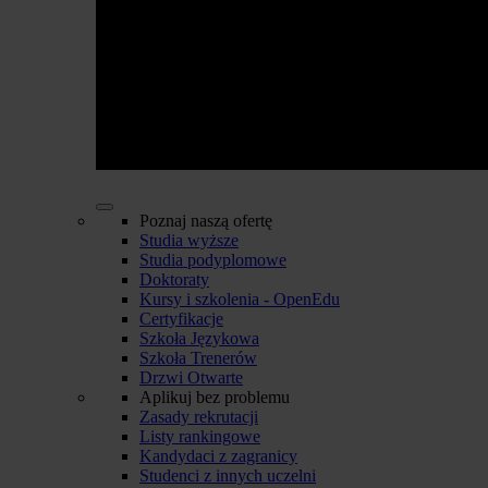
Poznaj naszą ofertę
Studia wyższe
Studia podyplomowe
Doktoraty
Kursy i szkolenia - OpenEdu
Certyfikacje
Szkoła Językowa
Szkoła Trenerów
Drzwi Otwarte
Aplikuj bez problemu
Zasady rekrutacji
Listy rankingowe
Kandydaci z zagranicy
Studenci z innych uczelni