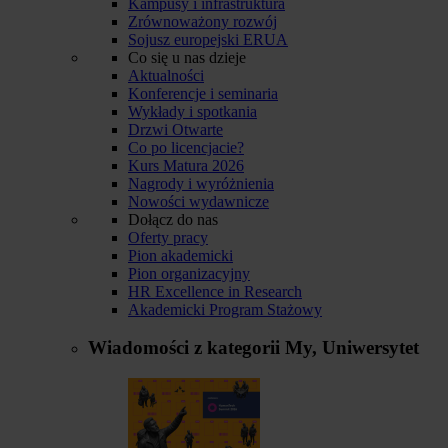
Kampusy i infrastruktura
Zrównoważony rozwój
Sojusz europejski ERUA
Co się u nas dzieje
Aktualności
Konferencje i seminaria
Wykłady i spotkania
Drzwi Otwarte
Co po licencjacie?
Kurs Matura 2026
Nagrody i wyróżnienia
Nowości wydawnicze
Dołącz do nas
Oferty pracy
Pion akademicki
Pion organizacyjny
HR Excellence in Research
Akademicki Program Stażowy
Wiadomości z kategorii
My, Uniwersytet