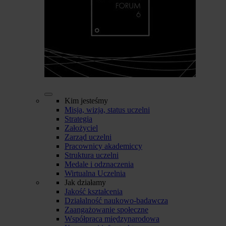
Kim jesteśmy
Misja, wizja, status uczelni
Strategia
Założyciel
Zarząd uczelni
Pracownicy akademiccy
Struktura uczelni
Medale i odznaczenia
Wirtualna Uczelnia
Jak działamy
Jakość kształcenia
Działalność naukowo-badawcza
Zaangażowanie społeczne
Współpraca międzynarodowa