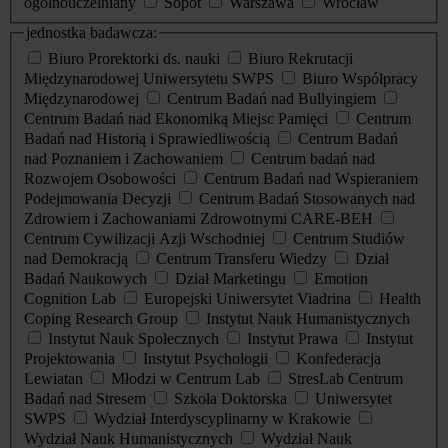
ogólnouczelniany
Sopot
Warszawa
Wrocław
jednostka badawcza:
Biuro Prorektorki ds. nauki
Biuro Rekrutacji
Międzynarodowej Uniwersytetu SWPS
Biuro Współpracy
Międzynarodowej
Centrum Badań nad Bullyingiem
Centrum Badań nad Ekonomiką Miejsc Pamięci
Centrum
Badań nad Historią i Sprawiedliwością
Centrum Badań
nad Poznaniem i Zachowaniem
Centrum badań nad
Rozwojem Osobowości
Centrum Badań nad Wspieraniem
Podejmowania Decyzji
Centrum Badań Stosowanych nad
Zdrowiem i Zachowaniami Zdrowotnymi CARE-BEH
Centrum Cywilizacji Azji Wschodniej
Centrum Studiów
nad Demokracją
Centrum Transferu Wiedzy
Dział
Badań Naukowych
Dział Marketingu
Emotion
Cognition Lab
Europejski Uniwersytet Viadrina
Health
Coping Research Group
Instytut Nauk Humanistycznych
Instytut Nauk Społecznych
Instytut Prawa
Instytut
Projektowania
Instytut Psychologii
Konfederacja
Lewiatan
Młodzi w Centrum Lab
StresLab Centrum
Badań nad Stresem
Szkoła Doktorska
Uniwersytet
SWPS
Wydział Interdyscyplinarny w Krakowie
Wydział Nauk Humanistycznych
Wydział Nauk