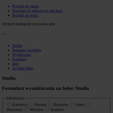
Przejdź do menu
Nawiguj po głównych sekcjach
Przejdź do treści
Wybierz kategorię wyszukiwania
Studia
Badania i projekty
Wydarzenia
Kontakty
Inne
Szybkie linki
Studia
Formularz wyszukiwania na belce: Studia
lokalizacja:
Katowice
Poznań
Rzeszów
Sopot
Warszawa
Wrocław
Kraków