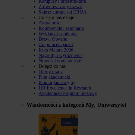
Kampusy i infrastruktura
Zrównoważony rozwój
Sojusz europejski ERUA
Co się u nas dzieje
Aktualności
Konferencje i seminaria
Wykłady i spotkania
Drzwi Otwarte
Co po licencjacie?
Kurs Matura 2026
Nagrody i wyróżnienia
Nowości wydawnicze
Dołącz do nas
Oferty pracy
Pion akademicki
Pion organizacyjny
HR Excellence in Research
Akademicki Program Stażowy
Wiadomości z kategorii
My, Uniwersytet