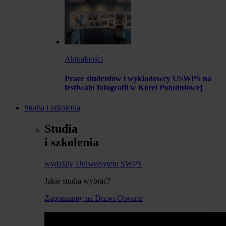
Aktualności
Prace studentów i wykładowcy USWPS na
festiwalu fotografii w Korei Południowej
Studia i szkolenia
Studia
i szkolenia
wydziały Uniwersytetu SWPS
Jakie studia wybrać?
Zapraszamy na Drzwi Otwarte