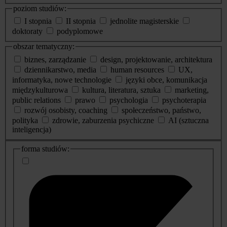
poziom studiów:
I stopnia
II stopnia
jednolite magisterskie
doktoraty
podyplomowe
obszar tematyczny:
biznes, zarządzanie
design, projektowanie, architektura
dziennikarstwo, media
human resources
UX,
informatyka, nowe technologie
języki obce, komunikacja
międzykulturowa
kultura, literatura, sztuka
marketing,
public relations
prawo
psychologia
psychoterapia
rozwój osobisty, coaching
społeczeństwo, państwo,
polityka
zdrowie, zaburzenia psychiczne
AI (sztuczna
inteligencja)
dodatkowe
forma studiów:
informacje
o
studiach