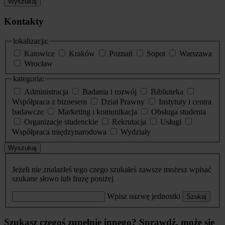
Wyszukaj
Kontakty
lokalizacja:
Katowice
Kraków
Poznań
Sopot
Warszawa
Wrocław
kategoria:
Administracja
Badania i rozwój
Biblioteka
Współpraca z biznesem
Dział Prawny
Instytuty i centra
badawcze
Marketing i komunikacja
Obsługa studenta
Organizacje studenckie
Rekrutacja
Usługi
Współpraca międzynarodowa
Wydziały
Wyszukaj
Jeżeli nie znalazłeś tego czego szukałeś zawsze możesz wpisać
szukane słowo lub frazę poniżej
Wpisz nazwę jednostki
Szukaj
Szukasz czegoś zupełnie innego? Sprawdź, może się