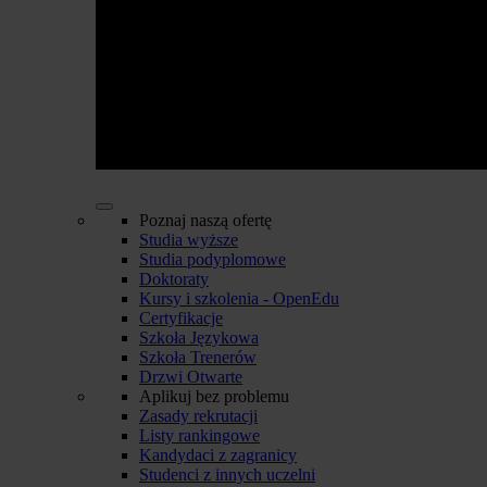
Poznaj naszą ofertę
Studia wyższe
Studia podyplomowe
Doktoraty
Kursy i szkolenia - OpenEdu
Certyfikacje
Szkoła Językowa
Szkoła Trenerów
Drzwi Otwarte
Aplikuj bez problemu
Zasady rekrutacji
Listy rankingowe
Kandydaci z zagranicy
Studenci z innych uczelni