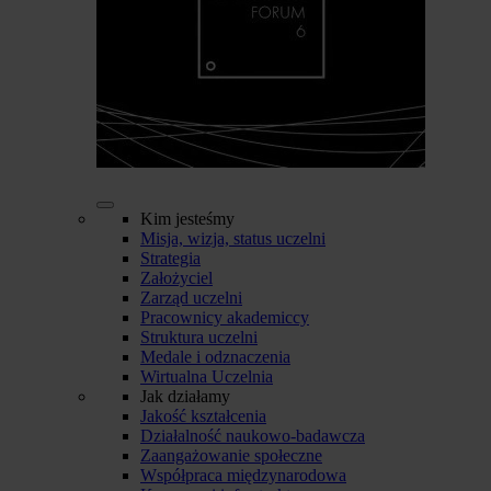
Kim jesteśmy
Misja, wizja, status uczelni
Strategia
Założyciel
Zarząd uczelni
Pracownicy akademiccy
Struktura uczelni
Medale i odznaczenia
Wirtualna Uczelnia
Jak działamy
Jakość kształcenia
Działalność naukowo-badawcza
Zaangażowanie społeczne
Współpraca międzynarodowa