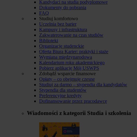
Kandydaci na studia podyplomowe
Dokumenty do pobrania
FAQ
Studiuj komfortowo
Uczelnia bez barier
Kampusy i infrastruktura
Zakwaterowanie na czas studiów
Biblioteki
Organizacje studenckie
Oferta Biura Karier: praktyki i staże
Wymiana międzynarodowa
Kalendarium roku akademickiego
Pobierz aplikację Mój USWPS
Zdobądź wsparcie finansowe
Opłaty – co obejmuje czesne
Studiuj za darmo – stypendia dla kandydatów
Stypendia dla studentów
Preferencyjne kredyty
Dofinansowanie przez pracodawcę
Wiadomości z kategorii
Studia i szkolenia