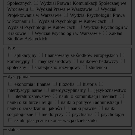
Społecznych
Wydział Prawa i Komunikacji Społecznej we
Wrocławiu
Wydział Prawa w Warszawie
Wydział
Projektowania w Warszawie
Wydział Psychologii i Prawa
w Poznaniu
Wydział Psychologii w Katowicach
Wydział Psychologii w Katowicach
Wydział Psychologii w
Krakowie
Wydział Psychologii w Warszawie
Zakład
Studiów Azjatyckich
typ:
aplikacyjny
finansowany ze środków europejskich
komercyjny
międzynarodowy
naukowo-badawczy
społeczny
strategiczno-rozwojowy
studencki
dyscyplina:
ekonomia i finanse
filozofia
historia
interdyscyplinarne
interdyscyplinarny
językoznawstwo
literaturoznawstwo
nauki o komunikacji i mediach
nauki o kulturze i religii
nauki o polityce i administracji
nauki o zarządzaniu i jakości
nauki prawne
nauki
socjologiczne
nie dotyczy
psychiatria
psychologia
sztuki plastyczne i konserwacja dzieł sztuki
status: