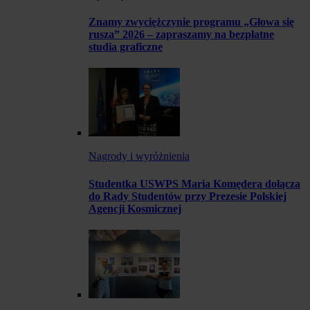
Znamy zwyciężczynie programu „Głowa się
rusza” 2026 – zapraszamy na bezpłatne
studia graficzne
Nagrody i wyróżnienia
Studentka USWPS Maria Komędera dołącza
do Rady Studentów przy Prezesie Polskiej
Agencji Kosmicznej