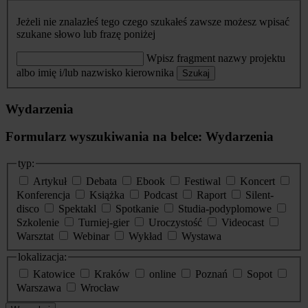
Jeżeli nie znalazłeś tego czego szukałeś zawsze możesz wpisać
szukane słowo lub frazę poniżej
Wpisz fragment nazwy projektu
albo imię i/lub nazwisko kierownika
Szukaj
Wydarzenia
Formularz wyszukiwania na belce: Wydarzenia
typ:
Artykuł
Debata
Ebook
Festiwal
Koncert
Konferencja
Książka
Podcast
Raport
Silent-
disco
Spektakl
Spotkanie
Studia-podyplomowe
Szkolenie
Turniej-gier
Uroczystość
Videocast
Warsztat
Webinar
Wykład
Wystawa
lokalizacja:
Katowice
Kraków
online
Poznań
Sopot
Warszawa
Wrocław