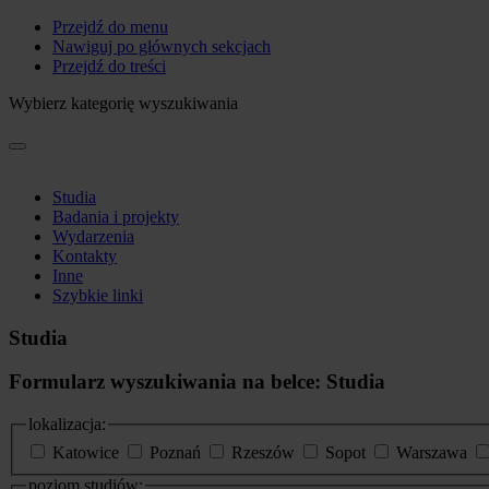
Przejdź do menu
Nawiguj po głównych sekcjach
Przejdź do treści
Wybierz kategorię wyszukiwania
Studia
Badania i projekty
Wydarzenia
Kontakty
Inne
Szybkie linki
Studia
Formularz wyszukiwania na belce: Studia
lokalizacja:
Katowice
Poznań
Rzeszów
Sopot
Warszawa
poziom studiów: