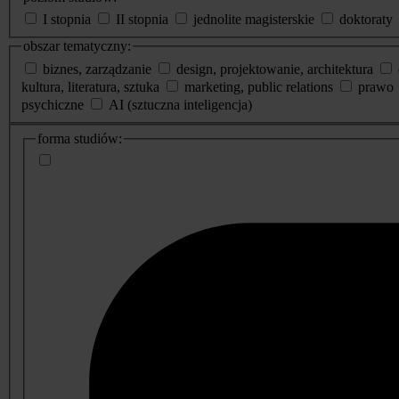
I stopnia
II stopnia
jednolite magisterskie
doktoraty
obszar tematyczny:
biznes, zarządzanie
design, projektowanie, architektura
kultura, literatura, sztuka
marketing, public relations
prawo
psychiczne
AI (sztuczna inteligencja)
dodatkowe
forma studiów:
informacje
o
studiach