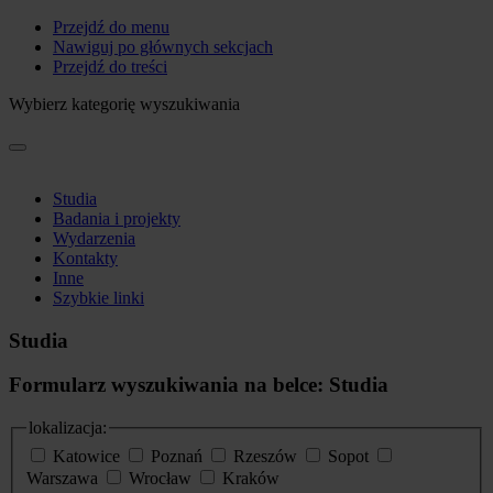
Przejdź do menu
Nawiguj po głównych sekcjach
Przejdź do treści
Wybierz kategorię wyszukiwania
Studia
Badania i projekty
Wydarzenia
Kontakty
Inne
Szybkie linki
Studia
Formularz wyszukiwania na belce: Studia
lokalizacja:
Katowice
Poznań
Rzeszów
Sopot
Warszawa
Wrocław
Kraków