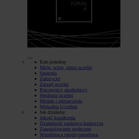
Kim jesteśmy
Misja, wizja, status uczelni
Strategia
Założyciel
Zarząd uczelni
Pracownicy akademiccy
Struktura uczelni
Medale i odznaczenia
Wirtualna Uczelnia
Jak działamy
Jakość kształcenia
Działalność naukowo-badawcza
Zaangażowanie społeczne
Współpraca międzynarodowa