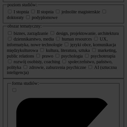
poziom studiów:
I stopnia
II stopnia
jednolite magisterskie
doktoraty
podyplomowe
obszar tematyczny:
biznes, zarządzanie
design, projektowanie, architektura
dziennikarstwo, media
human resources
UX,
informatyka, nowe technologie
języki obce, komunikacja
międzykulturowa
kultura, literatura, sztuka
marketing,
public relations
prawo
psychologia
psychoterapia
rozwój osobisty, coaching
społeczeństwo, państwo,
polityka
zdrowie, zaburzenia psychiczne
AI (sztuczna
inteligencja)
dodatkowe
forma studiów:
informacje
o
studiach