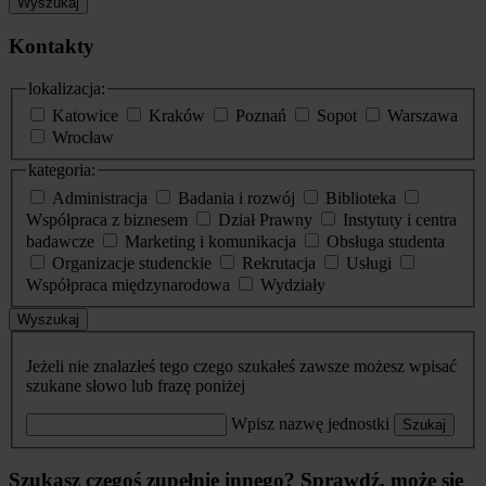
Wyszukaj
Kontakty
lokalizacja:
Katowice
Kraków
Poznań
Sopot
Warszawa
Wrocław
kategoria:
Administracja
Badania i rozwój
Biblioteka
Współpraca z biznesem
Dział Prawny
Instytuty i centra
badawcze
Marketing i komunikacja
Obsługa studenta
Organizacje studenckie
Rekrutacja
Usługi
Współpraca międzynarodowa
Wydziały
Wyszukaj
Jeżeli nie znalazłeś tego czego szukałeś zawsze możesz wpisać
szukane słowo lub frazę poniżej
Wpisz nazwę jednostki
Szukaj
Szukasz czegoś zupełnie innego? Sprawdź, może się