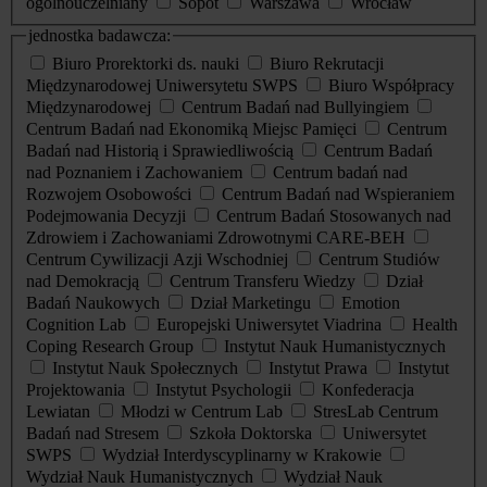
ogólnouczelniany
Sopot
Warszawa
Wrocław
jednostka badawcza:
Biuro Prorektorki ds. nauki
Biuro Rekrutacji
Międzynarodowej Uniwersytetu SWPS
Biuro Współpracy
Międzynarodowej
Centrum Badań nad Bullyingiem
Centrum Badań nad Ekonomiką Miejsc Pamięci
Centrum
Badań nad Historią i Sprawiedliwością
Centrum Badań
nad Poznaniem i Zachowaniem
Centrum badań nad
Rozwojem Osobowości
Centrum Badań nad Wspieraniem
Podejmowania Decyzji
Centrum Badań Stosowanych nad
Zdrowiem i Zachowaniami Zdrowotnymi CARE-BEH
Centrum Cywilizacji Azji Wschodniej
Centrum Studiów
nad Demokracją
Centrum Transferu Wiedzy
Dział
Badań Naukowych
Dział Marketingu
Emotion
Cognition Lab
Europejski Uniwersytet Viadrina
Health
Coping Research Group
Instytut Nauk Humanistycznych
Instytut Nauk Społecznych
Instytut Prawa
Instytut
Projektowania
Instytut Psychologii
Konfederacja
Lewiatan
Młodzi w Centrum Lab
StresLab Centrum
Badań nad Stresem
Szkoła Doktorska
Uniwersytet
SWPS
Wydział Interdyscyplinarny w Krakowie
Wydział Nauk Humanistycznych
Wydział Nauk