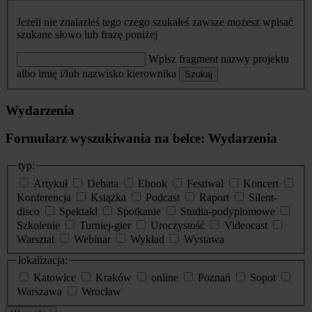
Jeżeli nie znalazłeś tego czego szukałeś zawsze możesz wpisać
szukane słowo lub frazę poniżej
Wpisz fragment nazwy projektu
albo imię i/lub nazwisko kierownika
Szukaj
Wydarzenia
Formularz wyszukiwania na belce: Wydarzenia
typ:
Artykuł
Debata
Ebook
Festiwal
Koncert
Konferencja
Książka
Podcast
Raport
Silent-
disco
Spektakl
Spotkanie
Studia-podyplomowe
Szkolenie
Turniej-gier
Uroczystość
Videocast
Warsztat
Webinar
Wykład
Wystawa
lokalizacja:
Katowice
Kraków
online
Poznań
Sopot
Warszawa
Wrocław