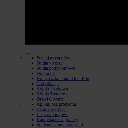
Poznaj naszą ofertę
Studia wyższe
Studia podyplomowe
Doktoraty
Kursy i szkolenia - OpenEdu
Certyfikacje
Szkoła Językowa
Szkoła Trenerów
Drzwi Otwarte
Aplikuj bez problemu
Zasady rekrutacji
Listy rankingowe
Kandydaci z zagranicy
Studenci z innych uczelni