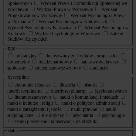
Społecznych
Wydział Prawa i Komunikacji Społecznej we
Wrocławiu
Wydział Prawa w Warszawie
Wydział
Projektowania w Warszawie
Wydział Psychologii i Prawa
w Poznaniu
Wydział Psychologii w Katowicach
Wydział Psychologii w Katowicach
Wydział Psychologii w
Krakowie
Wydział Psychologii w Warszawie
Zakład
Studiów Azjatyckich
typ:
aplikacyjny
finansowany ze środków europejskich
komercyjny
międzynarodowy
naukowo-badawczy
społeczny
strategiczno-rozwojowy
studencki
dyscyplina:
ekonomia i finanse
filozofia
historia
interdyscyplinarne
interdyscyplinarny
językoznawstwo
literaturoznawstwo
nauki o komunikacji i mediach
nauki o kulturze i religii
nauki o polityce i administracji
nauki o zarządzaniu i jakości
nauki prawne
nauki
socjologiczne
nie dotyczy
psychiatria
psychologia
sztuki plastyczne i konserwacja dzieł sztuki
status: