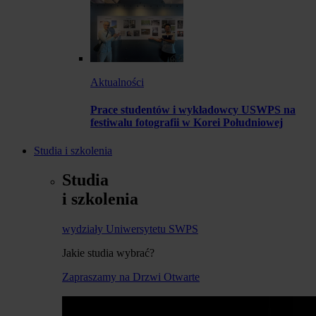
Aktualności
Prace studentów i wykładowcy USWPS na
festiwalu fotografii w Korei Południowej
Studia i szkolenia
Studia
i szkolenia
wydziały Uniwersytetu SWPS
Jakie studia wybrać?
Zapraszamy na Drzwi Otwarte