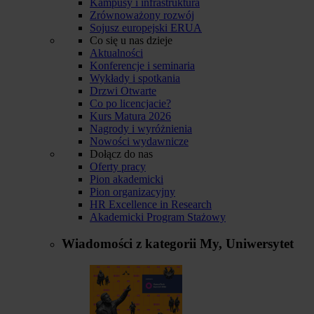
Kampusy i infrastruktura
Zrównoważony rozwój
Sojusz europejski ERUA
Co się u nas dzieje
Aktualności
Konferencje i seminaria
Wykłady i spotkania
Drzwi Otwarte
Co po licencjacie?
Kurs Matura 2026
Nagrody i wyróżnienia
Nowości wydawnicze
Dołącz do nas
Oferty pracy
Pion akademicki
Pion organizacyjny
HR Excellence in Research
Akademicki Program Stażowy
Wiadomości z kategorii
My, Uniwersytet